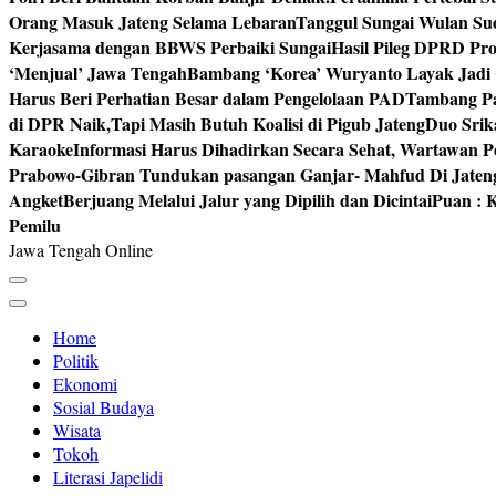
Orang Masuk Jateng Selama Lebaran
Tanggul Sungai Wulan Sud
Kerjasama dengan BBWS Perbaiki Sungai
Hasil Pileg DPRD Pro
‘Menjual’ Jawa Tengah
Bambang ‘Korea’ Wuryanto Layak Jadi 
Harus Beri Perhatian Besar dalam Pengelolaan PAD
Tambang Pa
di DPR Naik,Tapi Masih Butuh Koalisi di Pigub Jateng
Duo Srik
Karaoke
Informasi Harus Dihadirkan Secara Sehat, Wartawan P
Prabowo-Gibran Tundukan pasangan Ganjar- Mahfud Di Jaten
Angket
Berjuang Melalui Jalur yang Dipilih dan Dicintai
Puan : K
Pemilu
Jawa Tengah Online
Home
Politik
Ekonomi
Sosial Budaya
Wisata
Tokoh
Literasi Japelidi