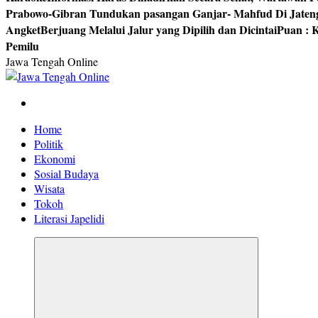
Prabowo-Gibran Tundukan pasangan Ganjar- Mahfud Di Jaten
Angket
Berjuang Melalui Jalur yang Dipilih dan Dicintai
Puan : K
Pemilu
Jawa Tengah Online
Berita Jawa Tengah Terbaru dan Terkini
Home
Politik
Ekonomi
Sosial Budaya
Wisata
Tokoh
Literasi Japelidi