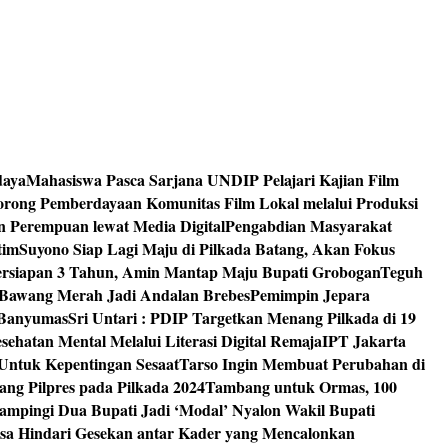
daya
Mahasiswa Pasca Sarjana UNDIP Pelajari Kajian Film
rong Pemberdayaan Komunitas Film Lokal melalui Produksi
an Perempuan lewat Media Digital
Pengabdian Masyarakat
tim
Suyono Siap Lagi Maju di Pilkada Batang, Akan Fokus
ersiapan 3 Tahun, Amin Mantap Maju Bupati Grobogan
Teguh
 Bawang Merah Jadi Andalan Brebes
Pemimpin Jepara
 Banyumas
Sri Untari : PDIP Targetkan Menang Pilkada di 19
ehatan Mental Melalui Literasi Digital Remaja
IPT Jakarta
Untuk Kepentingan Sesaat
Tarso Ingin Membuat Perubahan di
ng Pilpres pada Pilkada 2024
Tambang untuk Ormas, 100
mpingi Dua Bupati Jadi ‘Modal’ Nyalon Wakil Bupati
isa Hindari Gesekan antar Kader yang Mencalonkan