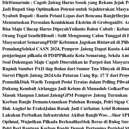
Diri
Sunarmin : Cagub Jateng Harus Sosok yang Rekam Jejak P
Jadi Bupati Siap Optimalkan Potensi untuk Sejahterakan Masya
Nyabub Bupati : Bantu Petani Lepas dari Bencana Banjir
Herju
Menuntaskan Persoalan Kemiskinan Ekstrim di Grobogan
Dr. A
Bisa Maju Cilacap Harus Dipecah
Yulianto Balon Cabub : Keb
Orang Tegal Sendiri
Hendi : Sulit Mengusung Calon Tunggal di
Masyarakat Semarang
PDIP Kebumen Jagokan Ristawati di Pilb
Pemalang
Seleksi CASN 2024, Pemprov Jateng Dapat Kuota 4.4
penjaringan pilkada di PDIP
Pilkada Kota Semarang, Sekda Amb
Soal Dukungan Maju Cagub Diserahkan ke Parpol dan Masyar
Rupiah Sumber PAD tiap Bulan dari Sumur Tua Minyak di Blo
Survei Pilgub Jateng 2024
Ada Putaran Uang Rp. 17 T dari Pro
Pemudik
Diah Warih Tempati Posisi Teratas dalam Polling Pilwa
Dukung Kembali Airlangga Jadi Ketum di Munaslub Golkar
Pas
Masuk Maupun Lintasi Jateng
GPM Pemprov Jateng Turunkan
Korban Banjir Demam
Amankan Puluhan Remaja, Polri Sigap C
Hak Angket ke Fraksi
Jalan Rusak Jadi Curhatan Arief Rohma
Lakukan Perbaikan Infrastruktur Akibat Banjir
Woo…Skor SPI P
Optimal, Wujudkan Pilkada Berkualitas
Stok Beras di Bulog Su
Polri Beri Bantuan Korban Banjir Demak.
Pertamina Pertebal S