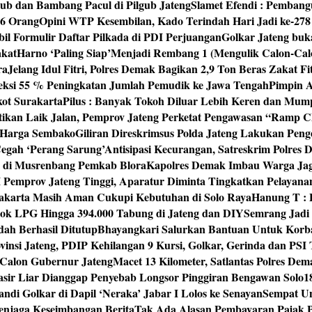
ub dan Bambang Pacul di Pilgub Jateng
Slamet Efendi : Pembang
46 Orang
Opini WTP Kesembilan, Kado Terindah Hari Jadi ke-27
il Formulir Daftar Pilkada di PDI Perjuangan
Golkar Jateng buk
akat
Harno ‘Paling Siap’Menjadi Rembang 1 (Mengulik Calon-Cal
ra
Jelang Idul Fitri, Polres Demak Bagikan 2,9 Ton Beras Zakat Fi
yeksi 55 % Peningkatan Jumlah Pemudik ke Jawa Tengah
Pimpin A
kot Surakarta
Pilus : Banyak Tokoh Diluar Lebih Keren dan Mum
tikan Laik Jalan, Pemprov Jateng Perketat Pengawasan “Ramp
 Harga Sembako
Giliran Direskrimsus Polda Jateng Lakukan Pe
egah ‘Perang Sarung’
Antisipasi Kecurangan, Satreskrim Polre
n di Musrenbang Pemkab Blora
Kapolres Demak Imbau Warga Ja
emprov Jateng Tinggi, Aparatur Diminta Tingkatkan Pelayana
rakarta Masih Aman Cukupi Kebutuhan di Solo Raya
Hanung T : 
tok LPG Hingga 394.000 Tabung di Jateng dan DIY
Semrang Jadi
ah Berhasil Ditutup
Bhayangkari Salurkan Bantuan Untuk Korb
vinsi Jateng, PDIP Kehilangan 9 Kursi, Golkar, Gerinda dan PS
Calon Gubernur Jateng
Macet 13 Kilometer, Satlantas Polres De
sir Liar Dianggap Penyebab Longsor Pinggiran Bengawan Solo
1
andi Golkar di Dapil ‘Neraka’ Jabar I Lolos ke Senayan
Sempat Un
enjaga Keseimbangan Berita
Tak Ada Alasan Pembayaran Pajak 