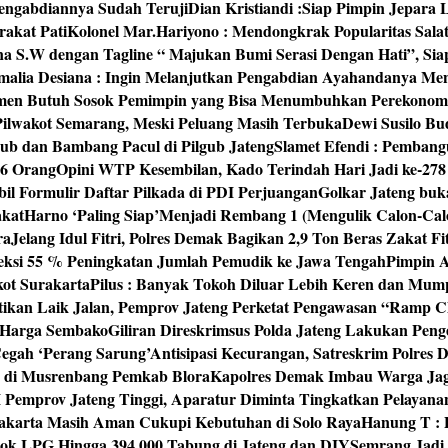
engabdiannya Sudah Teruji
Dian Kristiandi :Siap Pimpin Jepara
rakat Pati
Kolonel Mar.Hariyono : Mendongkrak Popularitas Sala
na S.W dengan Tagline “ Majukan Bumi Serasi Dengan Hati”, S
malia Desiana : Ingin Melanjutkan Pengabdian Ayahandanya Me
umen Butuh Sosok Pemimpin yang Bisa Menumbuhkan Perekonom
 Pilwakot Semarang, Meski Peluang Masih Terbuka
Dewi Susilo Bu
ub dan Bambang Pacul di Pilgub Jateng
Slamet Efendi : Pembang
46 Orang
Opini WTP Kesembilan, Kado Terindah Hari Jadi ke-27
il Formulir Daftar Pilkada di PDI Perjuangan
Golkar Jateng buk
akat
Harno ‘Paling Siap’Menjadi Rembang 1 (Mengulik Calon-Cal
ra
Jelang Idul Fitri, Polres Demak Bagikan 2,9 Ton Beras Zakat Fi
yeksi 55 % Peningkatan Jumlah Pemudik ke Jawa Tengah
Pimpin A
kot Surakarta
Pilus : Banyak Tokoh Diluar Lebih Keren dan Mum
tikan Laik Jalan, Pemprov Jateng Perketat Pengawasan “Ramp
 Harga Sembako
Giliran Direskrimsus Polda Jateng Lakukan Pe
egah ‘Perang Sarung’
Antisipasi Kecurangan, Satreskrim Polre
n di Musrenbang Pemkab Blora
Kapolres Demak Imbau Warga Ja
emprov Jateng Tinggi, Aparatur Diminta Tingkatkan Pelayana
rakarta Masih Aman Cukupi Kebutuhan di Solo Raya
Hanung T : 
tok LPG Hingga 394.000 Tabung di Jateng dan DIY
Semrang Jadi