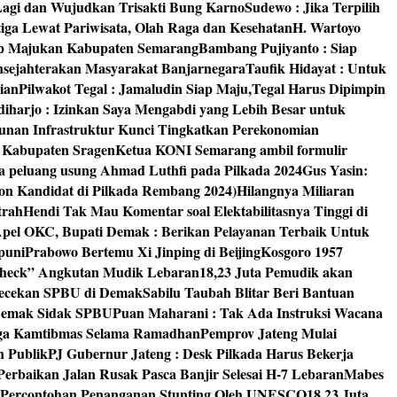
 Lagi dan Wujudkan Trisakti Bung Karno
Sudewo : Jika Terpilih
tiga Lewat Pariwisata, Olah Raga dan Kesehatan
H. Wartoyo
iap Majukan Kabupaten Semarang
Bambang Pujiyanto : Siap
nsejahterakan Masyarakat Banjarnegara
Taufik Hidayat : Untuk
ian
Pilwakot Tegal : Jamaludin Siap Maju,Tegal Harus Dipimpin
diharjo : Izinkan Saya Mengabdi yang Lebih Besar untuk
unan Infrastruktur Kunci Tingkatkan Perekonomian
8 Kabupaten Sragen
Ketua KONI Semarang ambil formulir
a peluang usung Ahmad Luthfi pada Pilkada 2024
Gus Yasin:
on Kandidat di Pilkada Rembang 2024)
Hilangnya Miliaran
trah
Hendi Tak Mau Komentar soal Elektabilitasnya Tinggi di
pel OKC, Bupati Demak : Berikan Pelayanan Terbaik Untuk
puni
Prabowo Bertemu Xi Jinping di Beijing
Kosgoro 1957
 Check” Angkutan Mudik Lebaran
18,23 Juta Pemudik akan
ngecekan SPBU di Demak
Sabilu Taubah Blitar Beri Bantuan
s Demak Sidak SPBU
Puan Maharani : Tak Ada Instruksi Wacana
ga Kamtibmas Selama Ramadhan
Pemprov Jateng Mulai
n Publik
PJ Gubernur Jateng : Desk Pilkada Harus Bekerja
Perbaikan Jalan Rusak Pasca Banjir Selesai H-7 Lebaran
Mabes
 Percontohan Penanganan Stunting Oleh UNESCO
18,23 Juta