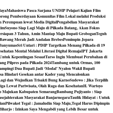
daya
Mahasiswa Pasca Sarjana UNDIP Pelajari Kajian Film
rong Pemberdayaan Komunitas Film Lokal melalui Produksi
an Perempuan lewat Media Digital
Pengabdian Masyarakat
tim
Suyono Siap Lagi Maju di Pilkada Batang, Akan Fokus
ersiapan 3 Tahun, Amin Mantap Maju Bupati Grobogan
Teguh
 Bawang Merah Jadi Andalan Brebes
Pemimpin Jepara
 Banyumas
Sri Untari : PDIP Targetkan Menang Pilkada di 19
ehatan Mental Melalui Literasi Digital Remaja
IPT Jakarta
Untuk Kepentingan Sesaat
Tarso Ingin Membuat Perubahan di
ng Pilpres pada Pilkada 2024
Tambang untuk Ormas, 100
mpingi Dua Bupati Jadi ‘Modal’ Nyalon Wakil Bupati
isa Hindari Gesekan antar Kader yang Mencalonkan
 Lagi dan Wujudkan Trisakti Bung Karno
Sudewo : Jika Terpilih
tiga Lewat Pariwisata, Olah Raga dan Kesehatan
H. Wartoyo
iap Majukan Kabupaten Semarang
Bambang Pujiyanto : Siap
nsejahterakan Masyarakat Banjarnegara
Taufik Hidayat : Untuk
ian
Pilwakot Tegal : Jamaludin Siap Maju,Tegal Harus Dipimpin
diharjo : Izinkan Saya Mengabdi yang Lebih Besar untuk