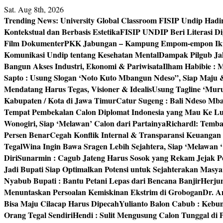
Skip
Sat. Aug 8th, 2026
to
Trending News:
University Global Classroom FISIP Undip Hadi
content
Kontekstual dan Berbasis Estetika
FISIP UNDIP Beri Literasi D
Film Dokumenter
PKK Jabungan – Kampung Empom-empon Ikuti
Komunikasi Undip tentang Kesehatan Mental
Dampak Pilgub Jak
Bangun Akses Industri, Ekonomi & Pariwisata
Ilham Habibie : 
Sapto : Usung Slogan ‘Noto Kuto Mbangun Ndeso”, Siap Maju
Mendatang Harus Tegas, Visioner & Idealis
Usung Tagline ‘Mur
Kabupaten / Kota di Jawa Timur
Catur Sugeng : Bali Ndeso M
Tempat Pembekalan Calon Diplomat Indonesia yang Mau Ke Lu
Wonogiri, Siap ‘Melawan’ Calon dari Partainya
Richardl: Temb
Persen Benar
Cegah Konflik Internal & Transparansi Keuangan
Tegal
Wina Ingin Bawa Sragen Lebih Sejahtera, Siap ‘Melawan 
Diri
Sunarmin : Cagub Jateng Harus Sosok yang Rekam Jejak P
Jadi Bupati Siap Optimalkan Potensi untuk Sejahterakan Masya
Nyabub Bupati : Bantu Petani Lepas dari Bencana Banjir
Herju
Menuntaskan Persoalan Kemiskinan Ekstrim di Grobogan
Dr. A
Bisa Maju Cilacap Harus Dipecah
Yulianto Balon Cabub : Keb
Orang Tegal Sendiri
Hendi : Sulit Mengusung Calon Tunggal di