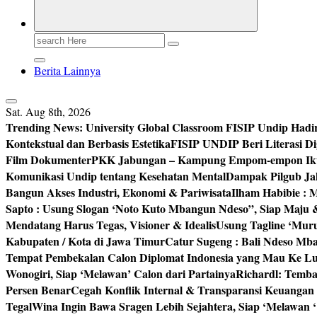
Search
for:
Berita Lainnya
Sat. Aug 8th, 2026
Trending News:
University Global Classroom FISIP Undip Hadi
Kontekstual dan Berbasis Estetika
FISIP UNDIP Beri Literasi D
Film Dokumenter
PKK Jabungan – Kampung Empom-empon Ikuti
Komunikasi Undip tentang Kesehatan Mental
Dampak Pilgub Jak
Bangun Akses Industri, Ekonomi & Pariwisata
Ilham Habibie : 
Sapto : Usung Slogan ‘Noto Kuto Mbangun Ndeso”, Siap Maju
Mendatang Harus Tegas, Visioner & Idealis
Usung Tagline ‘Mur
Kabupaten / Kota di Jawa Timur
Catur Sugeng : Bali Ndeso M
Tempat Pembekalan Calon Diplomat Indonesia yang Mau Ke Lu
Wonogiri, Siap ‘Melawan’ Calon dari Partainya
Richardl: Temb
Persen Benar
Cegah Konflik Internal & Transparansi Keuangan
Tegal
Wina Ingin Bawa Sragen Lebih Sejahtera, Siap ‘Melawan 