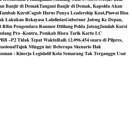
an Banjir di Demak
Tangani Banjir di Demak, Kapolda Akan
I Tambah Kursi
Cagub Harus Punya Leadership Kuat,Piawai Bisa
mak Lakukan Rekayasa Lalulintas
Gubernur Jateng Ke Depan,
8 Ribu Pengendara Ranmor Ditilang Polda Jateng
Jumlah Kursi
dang Pro -Kontra, Pemkab Blora Tarik Kartu LC
PBB –P2 Tidak Tepat Waktu
Raih 12.096.454 suara di Pilpres,
nasional
Tajuk Minggu ini: Beberapa Skenario Hak
usman : Kinerja Legislatif Kota Semarang Tak Terganggu Usai