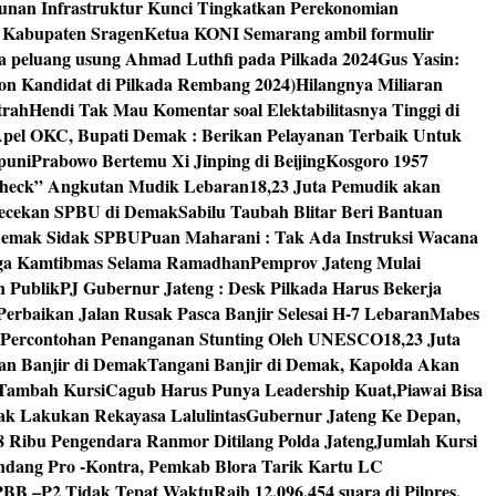
unan Infrastruktur Kunci Tingkatkan Perekonomian
8 Kabupaten Sragen
Ketua KONI Semarang ambil formulir
a peluang usung Ahmad Luthfi pada Pilkada 2024
Gus Yasin:
on Kandidat di Pilkada Rembang 2024)
Hilangnya Miliaran
trah
Hendi Tak Mau Komentar soal Elektabilitasnya Tinggi di
pel OKC, Bupati Demak : Berikan Pelayanan Terbaik Untuk
puni
Prabowo Bertemu Xi Jinping di Beijing
Kosgoro 1957
 Check” Angkutan Mudik Lebaran
18,23 Juta Pemudik akan
ngecekan SPBU di Demak
Sabilu Taubah Blitar Beri Bantuan
s Demak Sidak SPBU
Puan Maharani : Tak Ada Instruksi Wacana
ga Kamtibmas Selama Ramadhan
Pemprov Jateng Mulai
n Publik
PJ Gubernur Jateng : Desk Pilkada Harus Bekerja
Perbaikan Jalan Rusak Pasca Banjir Selesai H-7 Lebaran
Mabes
 Percontohan Penanganan Stunting Oleh UNESCO
18,23 Juta
an Banjir di Demak
Tangani Banjir di Demak, Kapolda Akan
I Tambah Kursi
Cagub Harus Punya Leadership Kuat,Piawai Bisa
mak Lakukan Rekayasa Lalulintas
Gubernur Jateng Ke Depan,
8 Ribu Pengendara Ranmor Ditilang Polda Jateng
Jumlah Kursi
dang Pro -Kontra, Pemkab Blora Tarik Kartu LC
PBB –P2 Tidak Tepat Waktu
Raih 12.096.454 suara di Pilpres,