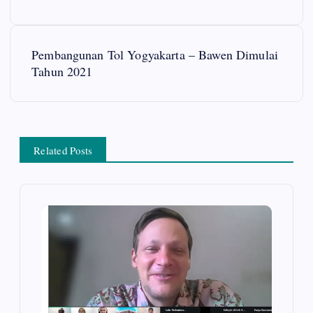
s
Pembangunan Tol Yogyakarta – Bawen Dimulai
t
Tahun 2021
n
a
Related Posts
v
i
g
a
t