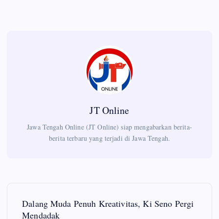
JT Online
Jawa Tengah Online (JT Online) siap mengabarkan berita-
berita terbaru yang terjadi di Jawa Tengah.
P
Dalang Muda Penuh Kreativitas, Ki Seno Pergi
o
Mendadak