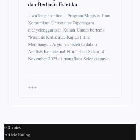
dan Berbasis Estetika
JawaTengah.online – Program Magister Ilmu
Komunikasi Universitas Diponegoro
menyelenggarakan Kuliah Umum bertema
“Menulis Kritik atau Kajian Film:
Membangun Argumen Estetika dalam
Analisis Kontekstual Film” pada Selasa, 4
November 2025 di ruangBaca Selengkapnya
0
0
votes
Article Rating