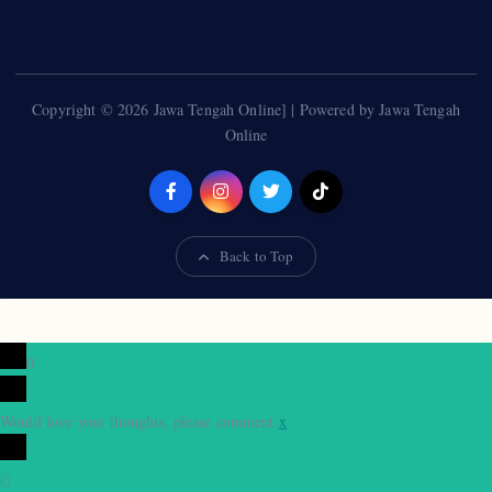
Copyright © 2026 Jawa Tengah Online] | Powered by Jawa Tengah
Online
Back to Top
0
Would love your thoughts, please comment.
x
(
)