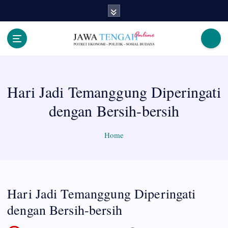
S
k
i
p
Berita Jawa Tengah Terbaru dan Terkini
t
o
c
Hari Jadi Temanggung Diperingati
o
n
dengan Bersih-bersih
t
e
n
Home
t
Hari Jadi Temanggung Diperingati
dengan Bersih-bersih