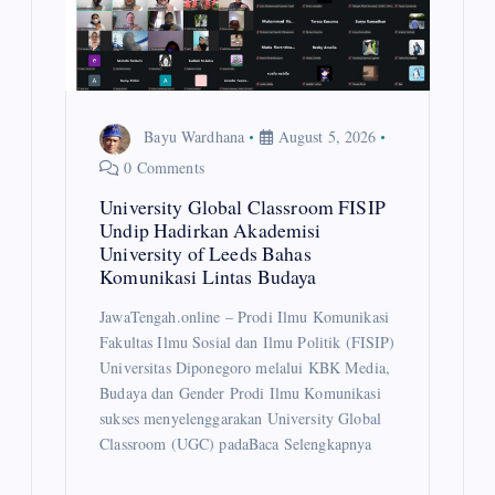
i
o
n
Bayu Wardhana
August 5, 2026
0 Comments
University Global Classroom FISIP
Undip Hadirkan Akademisi
University of Leeds Bahas
Komunikasi Lintas Budaya
JawaTengah.online – Prodi Ilmu Komunikasi
Fakultas Ilmu Sosial dan Ilmu Politik (FISIP)
Universitas Diponegoro melalui KBK Media,
Budaya dan Gender Prodi Ilmu Komunikasi
sukses menyelenggarakan University Global
Classroom (UGC) padaBaca Selengkapnya