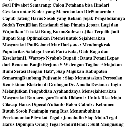
Soal Pilwakot Semarang: Calon Petahana bisa Hindari
Gesekan antar Kader yang Mencalonkan Diri
Sunarmin :
Cagub Jateng Harus Sosok yang Rekam Jejak Pengabdiannya
Sudah Teruji
Dian Kristiandi :Siap Pimpin Jepara Lagi dan
Wujudkan Trisakti Bung Karno
Sudewo : Jika Terpilih Jadi
Bupati Siap Optimalkan Potensi untuk Sejahterakan
Masyarakat Pati
Kolonel Mar.Hariyono : Mendongkrak
Popularitas Salatiga Lewat Pariwisata, Olah Raga dan
Kesehatan
H. Wartoyo Nyabub Bupati : Bantu Petani Lepas
dari Bencana Banjir
Herjuna S.W dengan Tagline “ Majukan
Bumi Serasi Dengan Hati”, Siap Majukan Kabupaten
Semarang
Bambang Pujiyanto : Siap Menuntaskan Persoalan
Kemiskinan Ekstrim di Grobogan
Dr. Amalia Desiana : Ingin
Melanjutkan Pengabdian Ayahandanya Mensejahterakan
Masyarakat Banjarnegara
Taufik Hidayat : Untuk Bisa Maju
Cilacap Harus Dipecah
Yulianto Balon Cabub : Kebumen
Butuh Sosok Pemimpin yang Bisa Menumbuhkan
Perekonomian
Pilwakot Tegal : Jamaludin Siap Maju,Tegal
Harus Dipimpin Orang Tegal Sendiri
Hendi : Sulit Mengusung