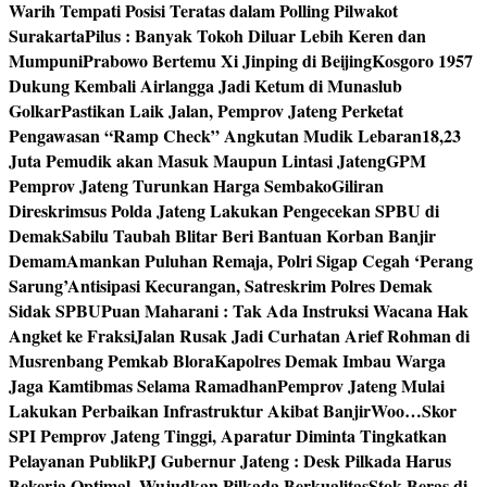
Warih Tempati Posisi Teratas dalam Polling Pilwakot
Surakarta
Pilus : Banyak Tokoh Diluar Lebih Keren dan
Mumpuni
Prabowo Bertemu Xi Jinping di Beijing
Kosgoro 1957
Dukung Kembali Airlangga Jadi Ketum di Munaslub
Golkar
Pastikan Laik Jalan, Pemprov Jateng Perketat
Pengawasan “Ramp Check” Angkutan Mudik Lebaran
18,23
Juta Pemudik akan Masuk Maupun Lintasi Jateng
GPM
Pemprov Jateng Turunkan Harga Sembako
Giliran
Direskrimsus Polda Jateng Lakukan Pengecekan SPBU di
Demak
Sabilu Taubah Blitar Beri Bantuan Korban Banjir
Demam
Amankan Puluhan Remaja, Polri Sigap Cegah ‘Perang
Sarung’
Antisipasi Kecurangan, Satreskrim Polres Demak
Sidak SPBU
Puan Maharani : Tak Ada Instruksi Wacana Hak
Angket ke Fraksi
Jalan Rusak Jadi Curhatan Arief Rohman di
Musrenbang Pemkab Blora
Kapolres Demak Imbau Warga
Jaga Kamtibmas Selama Ramadhan
Pemprov Jateng Mulai
Lakukan Perbaikan Infrastruktur Akibat Banjir
Woo…Skor
SPI Pemprov Jateng Tinggi, Aparatur Diminta Tingkatkan
Pelayanan Publik
PJ Gubernur Jateng : Desk Pilkada Harus
Bekerja Optimal, Wujudkan Pilkada Berkualitas
Stok Beras di