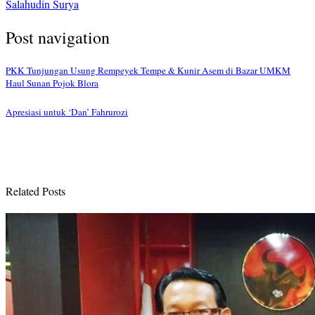
Salahudin Surya
Post navigation
PKK Tunjungan Usung Rempeyek Tempe & Kunir Asem di Bazar UMKM
Haul Sunan Pojok Blora
Apresiasi untuk ‘Dan’ Fahrurozi
Related Posts