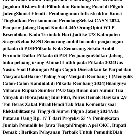
Jagokan Ristawati di Pilbub dan Bambang Pacul di Pilgub
Jateng
Slamet Efendi : Pembangunan Infrastruktur Kunci
Tingkatkan Perekonomian Pemalang
Seleksi CASN 2024,
Pemprov Jateng Dapat Kuota 4.446 Orang
Opini WTP
Kesembilan, Kado Terindah Hari Jadi ke-278 Kabupaten
Sragen
Ketua KONI Semarang ambil formulir penjaringan
pilkada di PDIP
Pilkada Kota Semarang, Sekda Ambil
Formulir Daftar Pilkada di PDI Perjuangan
Golkar Jateng
buka peluang usung Ahmad Luthfi pada Pilkada 2024
Gus
Yasin: Soal Dukungan Maju Cagub Diserahkan ke Parpol dan
Masyarakat
Harno ‘Paling Siap’Menjadi Rembang 1 (Mengulik
Calon-Calon Kandidat di Pilkada Rembang 2024)
Hilangnya
Miliaran Rupiah Sumber PAD tiap Bulan dari Sumur Tua
Minyak di Blora
Jelang Idul Fitri, Polres Demak Bagikan 2,9
Ton Beras Zakat Fitrah
Hendi Tak Mau Komentar soal
Elektabilitasnya Tinggi di Survei Pilgub Jateng 2024
Ada
Putaran Uang Rp. 17 T dari Proyeksi 55 % Peningkatan
Jumlah Pemudik ke Jawa Tengah
Pimpin Apel OKC, Bupati
Demak : Berikan Pelayanan Terbaik Untuk Pemudik
Diah