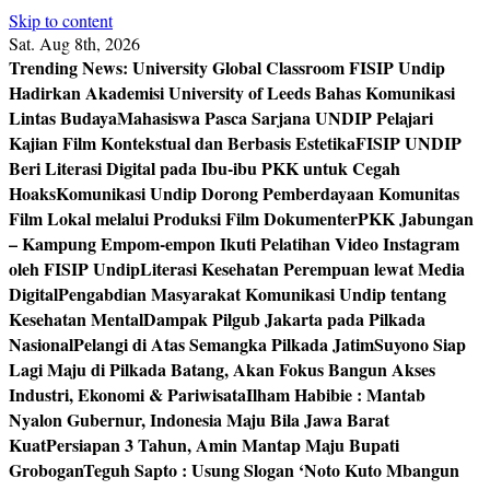
Skip to content
Sat. Aug 8th, 2026
Trending News:
University Global Classroom FISIP Undip
Hadirkan Akademisi University of Leeds Bahas Komunikasi
Lintas Budaya
Mahasiswa Pasca Sarjana UNDIP Pelajari
Kajian Film Kontekstual dan Berbasis Estetika
FISIP UNDIP
Beri Literasi Digital pada Ibu-ibu PKK untuk Cegah
Hoaks
Komunikasi Undip Dorong Pemberdayaan Komunitas
Film Lokal melalui Produksi Film Dokumenter
PKK Jabungan
– Kampung Empom-empon Ikuti Pelatihan Video Instagram
oleh FISIP Undip
Literasi Kesehatan Perempuan lewat Media
Digital
Pengabdian Masyarakat Komunikasi Undip tentang
Kesehatan Mental
Dampak Pilgub Jakarta pada Pilkada
Nasional
Pelangi di Atas Semangka Pilkada Jatim
Suyono Siap
Lagi Maju di Pilkada Batang, Akan Fokus Bangun Akses
Industri, Ekonomi & Pariwisata
Ilham Habibie : Mantab
Nyalon Gubernur, Indonesia Maju Bila Jawa Barat
Kuat
Persiapan 3 Tahun, Amin Mantap Maju Bupati
Grobogan
Teguh Sapto : Usung Slogan ‘Noto Kuto Mbangun