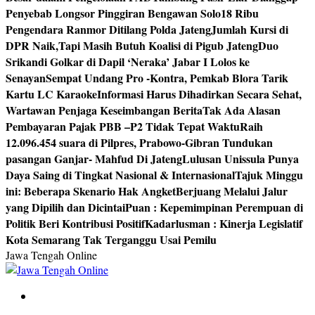
Penyebab Longsor Pinggiran Bengawan Solo
18 Ribu
Pengendara Ranmor Ditilang Polda Jateng
Jumlah Kursi di
DPR Naik,Tapi Masih Butuh Koalisi di Pigub Jateng
Duo
Srikandi Golkar di Dapil ‘Neraka’ Jabar I Lolos ke
Senayan
Sempat Undang Pro -Kontra, Pemkab Blora Tarik
Kartu LC Karaoke
Informasi Harus Dihadirkan Secara Sehat,
Wartawan Penjaga Keseimbangan Berita
Tak Ada Alasan
Pembayaran Pajak PBB –P2 Tidak Tepat Waktu
Raih
12.096.454 suara di Pilpres, Prabowo-Gibran Tundukan
pasangan Ganjar- Mahfud Di Jateng
Lulusan Unissula Punya
Daya Saing di Tingkat Nasional & Internasional
Tajuk Minggu
ini: Beberapa Skenario Hak Angket
Berjuang Melalui Jalur
yang Dipilih dan Dicintai
Puan : Kepemimpinan Perempuan di
Politik Beri Kontribusi Positif
Kadarlusman : Kinerja Legislatif
Kota Semarang Tak Terganggu Usai Pemilu
Jawa Tengah Online
Berita Jawa Tengah Terbaru dan Terkini