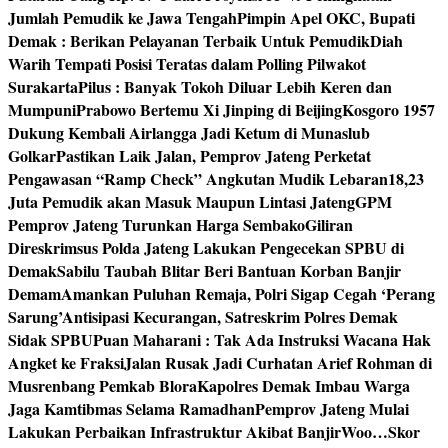
Jumlah Pemudik ke Jawa Tengah
Pimpin Apel OKC, Bupati
Demak : Berikan Pelayanan Terbaik Untuk Pemudik
Diah
Warih Tempati Posisi Teratas dalam Polling Pilwakot
Surakarta
Pilus : Banyak Tokoh Diluar Lebih Keren dan
Mumpuni
Prabowo Bertemu Xi Jinping di Beijing
Kosgoro 1957
Dukung Kembali Airlangga Jadi Ketum di Munaslub
Golkar
Pastikan Laik Jalan, Pemprov Jateng Perketat
Pengawasan “Ramp Check” Angkutan Mudik Lebaran
18,23
Juta Pemudik akan Masuk Maupun Lintasi Jateng
GPM
Pemprov Jateng Turunkan Harga Sembako
Giliran
Direskrimsus Polda Jateng Lakukan Pengecekan SPBU di
Demak
Sabilu Taubah Blitar Beri Bantuan Korban Banjir
Demam
Amankan Puluhan Remaja, Polri Sigap Cegah ‘Perang
Sarung’
Antisipasi Kecurangan, Satreskrim Polres Demak
Sidak SPBU
Puan Maharani : Tak Ada Instruksi Wacana Hak
Angket ke Fraksi
Jalan Rusak Jadi Curhatan Arief Rohman di
Musrenbang Pemkab Blora
Kapolres Demak Imbau Warga
Jaga Kamtibmas Selama Ramadhan
Pemprov Jateng Mulai
Lakukan Perbaikan Infrastruktur Akibat Banjir
Woo…Skor