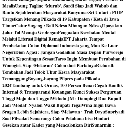
Idealis
Usung Tagline ‘Murub’, Sardi Siap Jadi Wabub dan
Bantu Sejahterakan Masyarakat Banyumas
Sri Untari : PDIP
Targetkan Menang Pilkada di 19 Kabupaten / Kota di Jawa
Timur
Catur Sugeng : Bali Ndeso Mbangun Ndeso,Upayakan
Jalur Tol Menuju Grobogan
Penguatan Kesehatan Mental
Melalui Literasi Digital Remaja
IPT Jakarta Tempat
Pembekalan Calon Diplomat Indonesia yang Mau Ke Luar
Negeri
Dion Agasi : Jangan Gadaikan Masa Depan Purworejo
Untuk Kepentingan Sesaat
Tarso Ingin Membuat Perubahan di
Wonogiri, Siap ‘Melawan’ Calon dari Partainya
Richardl:
Tembakau Jadi Tolok Ukur Kesra Masyarakat
Temanggung
Bayang-bayang Pilpres pada Pilkada
2024
Tambang untuk Ormas, 100 Persen Benar
Cegah Konflik
Internal & Transparansi Keuangan Kunci Sukses Perguruan
Tinggi Maju dan Unggul
Widodo JM : Dampingi Dua Bupati
Jadi ‘Modal’ Nyalon Wakil Bupati Tegal
Wina Ingin Bawa
Sragen Lebih Sejahtera, Siap ‘Melawan ‘ Trah Dayu
Supriyadi
Soal Pilwakot Semarang: Calon Petahana bisa Hindari
Gesekan antar Kader yang Mencalonkan Diri
Sunarmin :