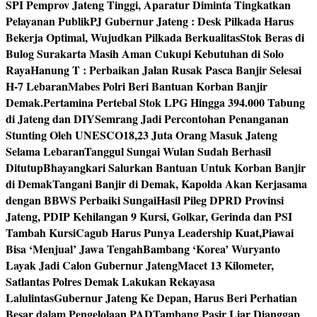
SPI Pemprov Jateng Tinggi, Aparatur Diminta Tingkatkan
Pelayanan Publik
PJ Gubernur Jateng : Desk Pilkada Harus
Bekerja Optimal, Wujudkan Pilkada Berkualitas
Stok Beras di
Bulog Surakarta Masih Aman Cukupi Kebutuhan di Solo
Raya
Hanung T : Perbaikan Jalan Rusak Pasca Banjir Selesai
H-7 Lebaran
Mabes Polri Beri Bantuan Korban Banjir
Demak.
Pertamina Pertebal Stok LPG Hingga 394.000 Tabung
di Jateng dan DIY
Semrang Jadi Percontohan Penanganan
Stunting Oleh UNESCO
18,23 Juta Orang Masuk Jateng
Selama Lebaran
Tanggul Sungai Wulan Sudah Berhasil
Ditutup
Bhayangkari Salurkan Bantuan Untuk Korban Banjir
di Demak
Tangani Banjir di Demak, Kapolda Akan Kerjasama
dengan BBWS Perbaiki Sungai
Hasil Pileg DPRD Provinsi
Jateng, PDIP Kehilangan 9 Kursi, Golkar, Gerinda dan PSI
Tambah Kursi
Cagub Harus Punya Leadership Kuat,Piawai
Bisa ‘Menjual’ Jawa Tengah
Bambang ‘Korea’ Wuryanto
Layak Jadi Calon Gubernur Jateng
Macet 13 Kilometer,
Satlantas Polres Demak Lakukan Rekayasa
Lalulintas
Gubernur Jateng Ke Depan, Harus Beri Perhatian
Besar dalam Pengelolaan PAD
Tambang Pasir Liar Dianggap