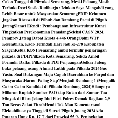
Calon Tunggal di Pilwakot Semarang, Meski Peluang Masih
Terbuka
Dewi Susilo Budiharjo : Izinkan Saya Mengabdi yang
Lebih Besar untuk Masyarakat Semarang
PDIP Kebumen
Jagokan Ristawati di Pilbub dan Bambang Pacul di Pilgub
Jateng
Slamet Efendi : Pembangunan Infrastruktur Kunci
Tingkatkan Perekonomian Pemalang
Seleksi CASN 2024,
Pemprov Jateng Dapat Kuota 4.446 Orang
Opini WTP
Kesembilan, Kado Terindah Hari Jadi ke-278 Kabupaten
Sragen
Ketua KONI Semarang ambil formulir penjaringan
pilkada di PDIP
Pilkada Kota Semarang, Sekda Ambil
Formulir Daftar Pilkada di PDI Perjuangan
Golkar Jateng
buka peluang usung Ahmad Luthfi pada Pilkada 2024
Gus
Yasin: Soal Dukungan Maju Cagub Diserahkan ke Parpol dan
Masyarakat
Harno ‘Paling Siap’Menjadi Rembang 1 (Mengulik
Calon-Calon Kandidat di Pilkada Rembang 2024)
Hilangnya
Miliaran Rupiah Sumber PAD tiap Bulan dari Sumur Tua
Minyak di Blora
Jelang Idul Fitri, Polres Demak Bagikan 2,9
Ton Beras Zakat Fitrah
Hendi Tak Mau Komentar soal
Elektabilitasnya Tinggi di Survei Pilgub Jateng 2024
Ada
Putaran Uang Rp. 17 T dari Proyeksi 55 % Peningkatan