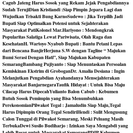
Cagub Jateng Harus Sosok yang Rekam Jejak Pengabdiannya
Sudah Teruji
Dian Kristiandi :Siap Pimpin Jepara Lagi dan
Wujudkan Trisakti Bung Karno
Sudewo : Jika Terpilih Jadi
Bupati Siap Optimalkan Potensi untuk Sejahterakan
Masyarakat Pati
Kolonel Mar.Hariyono : Mendongkrak
Popularitas Salatiga Lewat Pariwisata, Olah Raga dan
Kesehatan
H. Wartoyo Nyabub Bupati : Bantu Petani Lepas
dari Bencana Banjir
Herjuna S.W dengan Tagline “ Majukan
Bumi Serasi Dengan Hati”, Siap Majukan Kabupaten
Semarang
Bambang Pujiyanto : Siap Menuntaskan Persoalan
Kemiskinan Ekstrim di Grobogan
Dr. Amalia Desiana : Ingin
Melanjutkan Pengabdian Ayahandanya Mensejahterakan
Masyarakat Banjarnegara
Taufik Hidayat : Untuk Bisa Maju
Cilacap Harus Dipecah
Yulianto Balon Cabub : Kebumen
Butuh Sosok Pemimpin yang Bisa Menumbuhkan
Perekonomian
Pilwakot Tegal : Jamaludin Siap Maju,Tegal
Harus Dipimpin Orang Tegal Sendiri
Hendi : Sulit Mengusung
Calon Tunggal di Pilwakot Semarang, Meski Peluang Masih
Terbuka
Dewi Susilo Budiharjo : Izinkan Saya Mengabdi yang
Lebih Besar untuk Masyarakat Semarang
PDIP Kebumen