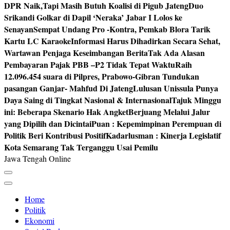
DPR Naik,Tapi Masih Butuh Koalisi di Pigub Jateng
Duo
Srikandi Golkar di Dapil ‘Neraka’ Jabar I Lolos ke
Senayan
Sempat Undang Pro -Kontra, Pemkab Blora Tarik
Kartu LC Karaoke
Informasi Harus Dihadirkan Secara Sehat,
Wartawan Penjaga Keseimbangan Berita
Tak Ada Alasan
Pembayaran Pajak PBB –P2 Tidak Tepat Waktu
Raih
12.096.454 suara di Pilpres, Prabowo-Gibran Tundukan
pasangan Ganjar- Mahfud Di Jateng
Lulusan Unissula Punya
Daya Saing di Tingkat Nasional & Internasional
Tajuk Minggu
ini: Beberapa Skenario Hak Angket
Berjuang Melalui Jalur
yang Dipilih dan Dicintai
Puan : Kepemimpinan Perempuan di
Politik Beri Kontribusi Positif
Kadarlusman : Kinerja Legislatif
Kota Semarang Tak Terganggu Usai Pemilu
Jawa Tengah Online
Home
Politik
Ekonomi