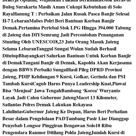
Bulog Surakarta Masih Aman Cukupi Kebutuhan di Solo
Raya
Hanung T : Perbaikan Jalan Rusak Pasca Banjir Selesai
H-7 Lebaran
Mabes Polri Beri Bantuan Korban Banjir
Demak.
Pertamina Pertebal Stok LPG Hingga 394.000 Tabung
di Jateng dan DIY
Semrang Jadi Percontohan Penanganan
Stunting Oleh UNESCO
18,23 Juta Orang Masuk Jateng
Selama Lebaran
Tanggul Sungai Wulan Sudah Berhasil
Ditutup
Bhayangkari Salurkan Bantuan Untuk Korban Banjir
di Demak
Tangani Banjir di Demak, Kapolda Akan Kerjasama
dengan BBWS Perbaiki Sungai
Hasil Pileg DPRD Provinsi
Jateng, PDIP Kehilangan 9 Kursi, Golkar, Gerinda dan PSI
Tambah Kursi
Cagub Harus Punya Leadership Kuat,Piawai
Bisa ‘Menjual’ Jawa Tengah
Bambang ‘Korea’ Wuryanto
Layak Jadi Calon Gubernur Jateng
Macet 13 Kilometer,
Satlantas Polres Demak Lakukan Rekayasa
Lalulintas
Gubernur Jateng Ke Depan, Harus Beri Perhatian
Besar dalam Pengelolaan PAD
Tambang Pasir Liar Dianggap
Penyebab Longsor Pinggiran Bengawan Solo
18 Ribu
Pengendara Ranmor Ditilang Polda Jateng
Jumlah Kursi di