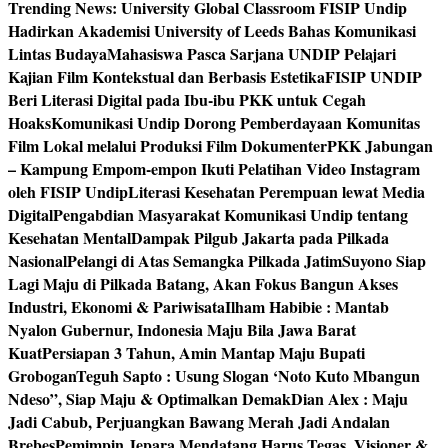
Trending News:
University Global Classroom FISIP Undip
Hadirkan Akademisi University of Leeds Bahas Komunikasi
Lintas Budaya
Mahasiswa Pasca Sarjana UNDIP Pelajari
Kajian Film Kontekstual dan Berbasis Estetika
FISIP UNDIP
Beri Literasi Digital pada Ibu-ibu PKK untuk Cegah
Hoaks
Komunikasi Undip Dorong Pemberdayaan Komunitas
Film Lokal melalui Produksi Film Dokumenter
PKK Jabungan
– Kampung Empom-empon Ikuti Pelatihan Video Instagram
oleh FISIP Undip
Literasi Kesehatan Perempuan lewat Media
Digital
Pengabdian Masyarakat Komunikasi Undip tentang
Kesehatan Mental
Dampak Pilgub Jakarta pada Pilkada
Nasional
Pelangi di Atas Semangka Pilkada Jatim
Suyono Siap
Lagi Maju di Pilkada Batang, Akan Fokus Bangun Akses
Industri, Ekonomi & Pariwisata
Ilham Habibie : Mantab
Nyalon Gubernur, Indonesia Maju Bila Jawa Barat
Kuat
Persiapan 3 Tahun, Amin Mantap Maju Bupati
Grobogan
Teguh Sapto : Usung Slogan ‘Noto Kuto Mbangun
Ndeso”, Siap Maju & Optimalkan Demak
Dian Alex : Maju
Jadi Cabub, Perjuangkan Bawang Merah Jadi Andalan
Brebes
Pemimpin Jepara Mendatang Harus Tegas, Visioner &