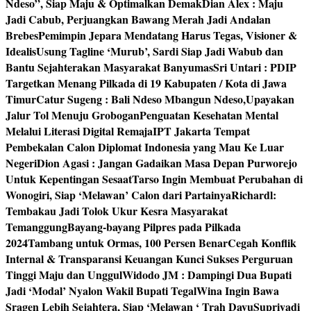
Ndeso”, Siap Maju & Optimalkan Demak
Dian Alex : Maju
Jadi Cabub, Perjuangkan Bawang Merah Jadi Andalan
Brebes
Pemimpin Jepara Mendatang Harus Tegas, Visioner &
Idealis
Usung Tagline ‘Murub’, Sardi Siap Jadi Wabub dan
Bantu Sejahterakan Masyarakat Banyumas
Sri Untari : PDIP
Targetkan Menang Pilkada di 19 Kabupaten / Kota di Jawa
Timur
Catur Sugeng : Bali Ndeso Mbangun Ndeso,Upayakan
Jalur Tol Menuju Grobogan
Penguatan Kesehatan Mental
Melalui Literasi Digital Remaja
IPT Jakarta Tempat
Pembekalan Calon Diplomat Indonesia yang Mau Ke Luar
Negeri
Dion Agasi : Jangan Gadaikan Masa Depan Purworejo
Untuk Kepentingan Sesaat
Tarso Ingin Membuat Perubahan di
Wonogiri, Siap ‘Melawan’ Calon dari Partainya
Richardl:
Tembakau Jadi Tolok Ukur Kesra Masyarakat
Temanggung
Bayang-bayang Pilpres pada Pilkada
2024
Tambang untuk Ormas, 100 Persen Benar
Cegah Konflik
Internal & Transparansi Keuangan Kunci Sukses Perguruan
Tinggi Maju dan Unggul
Widodo JM : Dampingi Dua Bupati
Jadi ‘Modal’ Nyalon Wakil Bupati Tegal
Wina Ingin Bawa
Sragen Lebih Sejahtera, Siap ‘Melawan ‘ Trah Dayu
Supriyadi