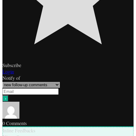
Subscribe
Login
Notify of
0
Comments
Inline Feedbacks