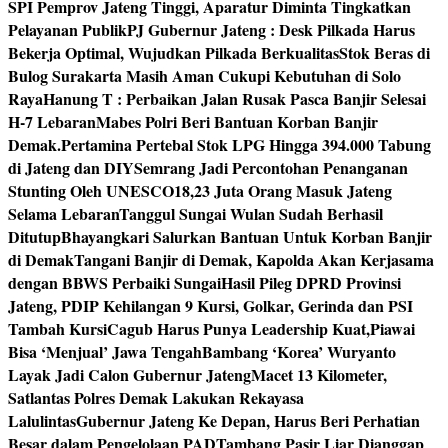
SPI Pemprov Jateng Tinggi, Aparatur Diminta Tingkatkan
Pelayanan Publik
PJ Gubernur Jateng : Desk Pilkada Harus
Bekerja Optimal, Wujudkan Pilkada Berkualitas
Stok Beras di
Bulog Surakarta Masih Aman Cukupi Kebutuhan di Solo
Raya
Hanung T : Perbaikan Jalan Rusak Pasca Banjir Selesai
H-7 Lebaran
Mabes Polri Beri Bantuan Korban Banjir
Demak.
Pertamina Pertebal Stok LPG Hingga 394.000 Tabung
di Jateng dan DIY
Semrang Jadi Percontohan Penanganan
Stunting Oleh UNESCO
18,23 Juta Orang Masuk Jateng
Selama Lebaran
Tanggul Sungai Wulan Sudah Berhasil
Ditutup
Bhayangkari Salurkan Bantuan Untuk Korban Banjir
di Demak
Tangani Banjir di Demak, Kapolda Akan Kerjasama
dengan BBWS Perbaiki Sungai
Hasil Pileg DPRD Provinsi
Jateng, PDIP Kehilangan 9 Kursi, Golkar, Gerinda dan PSI
Tambah Kursi
Cagub Harus Punya Leadership Kuat,Piawai
Bisa ‘Menjual’ Jawa Tengah
Bambang ‘Korea’ Wuryanto
Layak Jadi Calon Gubernur Jateng
Macet 13 Kilometer,
Satlantas Polres Demak Lakukan Rekayasa
Lalulintas
Gubernur Jateng Ke Depan, Harus Beri Perhatian
Besar dalam Pengelolaan PAD
Tambang Pasir Liar Dianggap