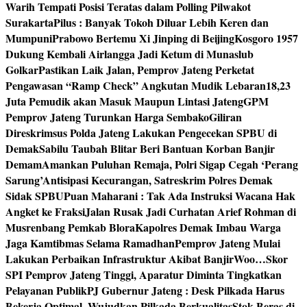
Warih Tempati Posisi Teratas dalam Polling Pilwakot
Surakarta
Pilus : Banyak Tokoh Diluar Lebih Keren dan
Mumpuni
Prabowo Bertemu Xi Jinping di Beijing
Kosgoro 1957
Dukung Kembali Airlangga Jadi Ketum di Munaslub
Golkar
Pastikan Laik Jalan, Pemprov Jateng Perketat
Pengawasan “Ramp Check” Angkutan Mudik Lebaran
18,23
Juta Pemudik akan Masuk Maupun Lintasi Jateng
GPM
Pemprov Jateng Turunkan Harga Sembako
Giliran
Direskrimsus Polda Jateng Lakukan Pengecekan SPBU di
Demak
Sabilu Taubah Blitar Beri Bantuan Korban Banjir
Demam
Amankan Puluhan Remaja, Polri Sigap Cegah ‘Perang
Sarung’
Antisipasi Kecurangan, Satreskrim Polres Demak
Sidak SPBU
Puan Maharani : Tak Ada Instruksi Wacana Hak
Angket ke Fraksi
Jalan Rusak Jadi Curhatan Arief Rohman di
Musrenbang Pemkab Blora
Kapolres Demak Imbau Warga
Jaga Kamtibmas Selama Ramadhan
Pemprov Jateng Mulai
Lakukan Perbaikan Infrastruktur Akibat Banjir
Woo…Skor
SPI Pemprov Jateng Tinggi, Aparatur Diminta Tingkatkan
Pelayanan Publik
PJ Gubernur Jateng : Desk Pilkada Harus
Bekerja Optimal, Wujudkan Pilkada Berkualitas
Stok Beras di