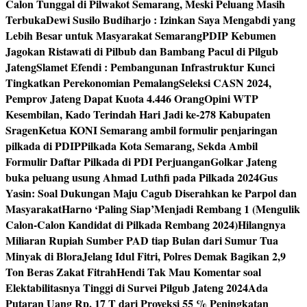
Calon Tunggal di Pilwakot Semarang, Meski Peluang Masih
Terbuka
Dewi Susilo Budiharjo : Izinkan Saya Mengabdi yang
Lebih Besar untuk Masyarakat Semarang
PDIP Kebumen
Jagokan Ristawati di Pilbub dan Bambang Pacul di Pilgub
Jateng
Slamet Efendi : Pembangunan Infrastruktur Kunci
Tingkatkan Perekonomian Pemalang
Seleksi CASN 2024,
Pemprov Jateng Dapat Kuota 4.446 Orang
Opini WTP
Kesembilan, Kado Terindah Hari Jadi ke-278 Kabupaten
Sragen
Ketua KONI Semarang ambil formulir penjaringan
pilkada di PDIP
Pilkada Kota Semarang, Sekda Ambil
Formulir Daftar Pilkada di PDI Perjuangan
Golkar Jateng
buka peluang usung Ahmad Luthfi pada Pilkada 2024
Gus
Yasin: Soal Dukungan Maju Cagub Diserahkan ke Parpol dan
Masyarakat
Harno ‘Paling Siap’Menjadi Rembang 1 (Mengulik
Calon-Calon Kandidat di Pilkada Rembang 2024)
Hilangnya
Miliaran Rupiah Sumber PAD tiap Bulan dari Sumur Tua
Minyak di Blora
Jelang Idul Fitri, Polres Demak Bagikan 2,9
Ton Beras Zakat Fitrah
Hendi Tak Mau Komentar soal
Elektabilitasnya Tinggi di Survei Pilgub Jateng 2024
Ada
Putaran Uang Rp. 17 T dari Proyeksi 55 % Peningkatan