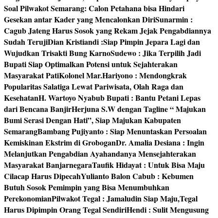
Soal Pilwakot Semarang: Calon Petahana bisa Hindari
Gesekan antar Kader yang Mencalonkan Diri
Sunarmin :
Cagub Jateng Harus Sosok yang Rekam Jejak Pengabdiannya
Sudah Teruji
Dian Kristiandi :Siap Pimpin Jepara Lagi dan
Wujudkan Trisakti Bung Karno
Sudewo : Jika Terpilih Jadi
Bupati Siap Optimalkan Potensi untuk Sejahterakan
Masyarakat Pati
Kolonel Mar.Hariyono : Mendongkrak
Popularitas Salatiga Lewat Pariwisata, Olah Raga dan
Kesehatan
H. Wartoyo Nyabub Bupati : Bantu Petani Lepas
dari Bencana Banjir
Herjuna S.W dengan Tagline “ Majukan
Bumi Serasi Dengan Hati”, Siap Majukan Kabupaten
Semarang
Bambang Pujiyanto : Siap Menuntaskan Persoalan
Kemiskinan Ekstrim di Grobogan
Dr. Amalia Desiana : Ingin
Melanjutkan Pengabdian Ayahandanya Mensejahterakan
Masyarakat Banjarnegara
Taufik Hidayat : Untuk Bisa Maju
Cilacap Harus Dipecah
Yulianto Balon Cabub : Kebumen
Butuh Sosok Pemimpin yang Bisa Menumbuhkan
Perekonomian
Pilwakot Tegal : Jamaludin Siap Maju,Tegal
Harus Dipimpin Orang Tegal Sendiri
Hendi : Sulit Mengusung