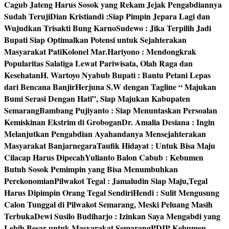
Cagub Jateng Harus Sosok yang Rekam Jejak Pengabdiannya
Sudah Teruji
Dian Kristiandi :Siap Pimpin Jepara Lagi dan
Wujudkan Trisakti Bung Karno
Sudewo : Jika Terpilih Jadi
Bupati Siap Optimalkan Potensi untuk Sejahterakan
Masyarakat Pati
Kolonel Mar.Hariyono : Mendongkrak
Popularitas Salatiga Lewat Pariwisata, Olah Raga dan
Kesehatan
H. Wartoyo Nyabub Bupati : Bantu Petani Lepas
dari Bencana Banjir
Herjuna S.W dengan Tagline “ Majukan
Bumi Serasi Dengan Hati”, Siap Majukan Kabupaten
Semarang
Bambang Pujiyanto : Siap Menuntaskan Persoalan
Kemiskinan Ekstrim di Grobogan
Dr. Amalia Desiana : Ingin
Melanjutkan Pengabdian Ayahandanya Mensejahterakan
Masyarakat Banjarnegara
Taufik Hidayat : Untuk Bisa Maju
Cilacap Harus Dipecah
Yulianto Balon Cabub : Kebumen
Butuh Sosok Pemimpin yang Bisa Menumbuhkan
Perekonomian
Pilwakot Tegal : Jamaludin Siap Maju,Tegal
Harus Dipimpin Orang Tegal Sendiri
Hendi : Sulit Mengusung
Calon Tunggal di Pilwakot Semarang, Meski Peluang Masih
Terbuka
Dewi Susilo Budiharjo : Izinkan Saya Mengabdi yang
Lebih Besar untuk Masyarakat Semarang
PDIP Kebumen