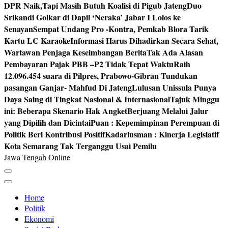
DPR Naik,Tapi Masih Butuh Koalisi di Pigub Jateng
Duo
Srikandi Golkar di Dapil ‘Neraka’ Jabar I Lolos ke
Senayan
Sempat Undang Pro -Kontra, Pemkab Blora Tarik
Kartu LC Karaoke
Informasi Harus Dihadirkan Secara Sehat,
Wartawan Penjaga Keseimbangan Berita
Tak Ada Alasan
Pembayaran Pajak PBB –P2 Tidak Tepat Waktu
Raih
12.096.454 suara di Pilpres, Prabowo-Gibran Tundukan
pasangan Ganjar- Mahfud Di Jateng
Lulusan Unissula Punya
Daya Saing di Tingkat Nasional & Internasional
Tajuk Minggu
ini: Beberapa Skenario Hak Angket
Berjuang Melalui Jalur
yang Dipilih dan Dicintai
Puan : Kepemimpinan Perempuan di
Politik Beri Kontribusi Positif
Kadarlusman : Kinerja Legislatif
Kota Semarang Tak Terganggu Usai Pemilu
Jawa Tengah Online
Home
Politik
Ekonomi