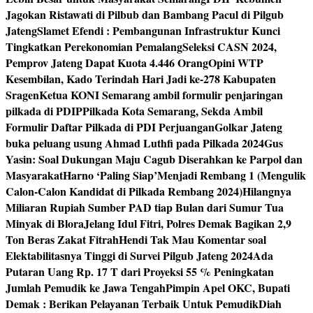
Jagokan Ristawati di Pilbub dan Bambang Pacul di Pilgub
Jateng
Slamet Efendi : Pembangunan Infrastruktur Kunci
Tingkatkan Perekonomian Pemalang
Seleksi CASN 2024,
Pemprov Jateng Dapat Kuota 4.446 Orang
Opini WTP
Kesembilan, Kado Terindah Hari Jadi ke-278 Kabupaten
Sragen
Ketua KONI Semarang ambil formulir penjaringan
pilkada di PDIP
Pilkada Kota Semarang, Sekda Ambil
Formulir Daftar Pilkada di PDI Perjuangan
Golkar Jateng
buka peluang usung Ahmad Luthfi pada Pilkada 2024
Gus
Yasin: Soal Dukungan Maju Cagub Diserahkan ke Parpol dan
Masyarakat
Harno ‘Paling Siap’Menjadi Rembang 1 (Mengulik
Calon-Calon Kandidat di Pilkada Rembang 2024)
Hilangnya
Miliaran Rupiah Sumber PAD tiap Bulan dari Sumur Tua
Minyak di Blora
Jelang Idul Fitri, Polres Demak Bagikan 2,9
Ton Beras Zakat Fitrah
Hendi Tak Mau Komentar soal
Elektabilitasnya Tinggi di Survei Pilgub Jateng 2024
Ada
Putaran Uang Rp. 17 T dari Proyeksi 55 % Peningkatan
Jumlah Pemudik ke Jawa Tengah
Pimpin Apel OKC, Bupati
Demak : Berikan Pelayanan Terbaik Untuk Pemudik
Diah