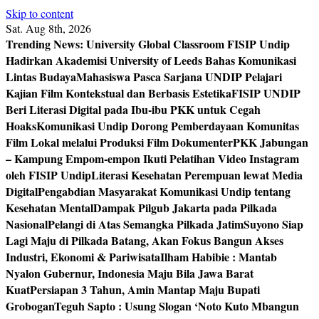
Skip to content
Sat. Aug 8th, 2026
Trending News:
University Global Classroom FISIP Undip
Hadirkan Akademisi University of Leeds Bahas Komunikasi
Lintas Budaya
Mahasiswa Pasca Sarjana UNDIP Pelajari
Kajian Film Kontekstual dan Berbasis Estetika
FISIP UNDIP
Beri Literasi Digital pada Ibu-ibu PKK untuk Cegah
Hoaks
Komunikasi Undip Dorong Pemberdayaan Komunitas
Film Lokal melalui Produksi Film Dokumenter
PKK Jabungan
– Kampung Empom-empon Ikuti Pelatihan Video Instagram
oleh FISIP Undip
Literasi Kesehatan Perempuan lewat Media
Digital
Pengabdian Masyarakat Komunikasi Undip tentang
Kesehatan Mental
Dampak Pilgub Jakarta pada Pilkada
Nasional
Pelangi di Atas Semangka Pilkada Jatim
Suyono Siap
Lagi Maju di Pilkada Batang, Akan Fokus Bangun Akses
Industri, Ekonomi & Pariwisata
Ilham Habibie : Mantab
Nyalon Gubernur, Indonesia Maju Bila Jawa Barat
Kuat
Persiapan 3 Tahun, Amin Mantap Maju Bupati
Grobogan
Teguh Sapto : Usung Slogan ‘Noto Kuto Mbangun