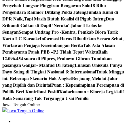
Penyebab Longsor Pinggiran Bengawan Solo
18 Ribu
Pengendara Ranmor Ditilang Polda Jateng
Jumlah Kursi di
DPR Naik,Tapi Masih Butuh Koalisi di Pigub Jateng
Duo
Srikandi Golkar di Dapil ‘Neraka’ Jabar I Lolos ke
Senayan
Sempat Undang Pro -Kontra, Pemkab Blora Tarik
Kartu LC Karaoke
Informasi Harus Dihadirkan Secara Sehat,
Wartawan Penjaga Keseimbangan Berita
Tak Ada Alasan
Pembayaran Pajak PBB –P2 Tidak Tepat Waktu
Raih
12.096.454 suara di Pilpres, Prabowo-Gibran Tundukan
pasangan Ganjar- Mahfud Di Jateng
Lulusan Unissula Punya
Daya Saing di Tingkat Nasional & Internasional
Tajuk Minggu
ini: Beberapa Skenario Hak Angket
Berjuang Melalui Jalur
yang Dipilih dan Dicintai
Puan : Kepemimpinan Perempuan di
Politik Beri Kontribusi Positif
Kadarlusman : Kinerja Legislatif
Kota Semarang Tak Terganggu Usai Pemilu
Jawa Tengah Online
Berita Jawa Tengah Terbaru dan Terkini