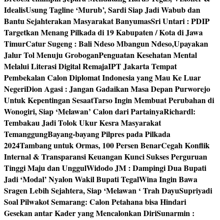
Idealis
Usung Tagline ‘Murub’, Sardi Siap Jadi Wabub dan
Bantu Sejahterakan Masyarakat Banyumas
Sri Untari : PDIP
Targetkan Menang Pilkada di 19 Kabupaten / Kota di Jawa
Timur
Catur Sugeng : Bali Ndeso Mbangun Ndeso,Upayakan
Jalur Tol Menuju Grobogan
Penguatan Kesehatan Mental
Melalui Literasi Digital Remaja
IPT Jakarta Tempat
Pembekalan Calon Diplomat Indonesia yang Mau Ke Luar
Negeri
Dion Agasi : Jangan Gadaikan Masa Depan Purworejo
Untuk Kepentingan Sesaat
Tarso Ingin Membuat Perubahan di
Wonogiri, Siap ‘Melawan’ Calon dari Partainya
Richardl:
Tembakau Jadi Tolok Ukur Kesra Masyarakat
Temanggung
Bayang-bayang Pilpres pada Pilkada
2024
Tambang untuk Ormas, 100 Persen Benar
Cegah Konflik
Internal & Transparansi Keuangan Kunci Sukses Perguruan
Tinggi Maju dan Unggul
Widodo JM : Dampingi Dua Bupati
Jadi ‘Modal’ Nyalon Wakil Bupati Tegal
Wina Ingin Bawa
Sragen Lebih Sejahtera, Siap ‘Melawan ‘ Trah Dayu
Supriyadi
Soal Pilwakot Semarang: Calon Petahana bisa Hindari
Gesekan antar Kader yang Mencalonkan Diri
Sunarmin :