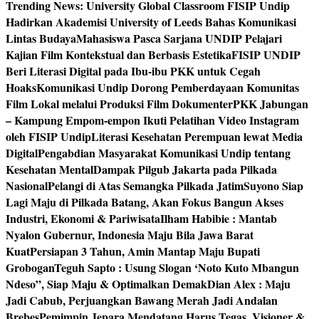
Trending News:
University Global Classroom FISIP Undip
Hadirkan Akademisi University of Leeds Bahas Komunikasi
Lintas Budaya
Mahasiswa Pasca Sarjana UNDIP Pelajari
Kajian Film Kontekstual dan Berbasis Estetika
FISIP UNDIP
Beri Literasi Digital pada Ibu-ibu PKK untuk Cegah
Hoaks
Komunikasi Undip Dorong Pemberdayaan Komunitas
Film Lokal melalui Produksi Film Dokumenter
PKK Jabungan
– Kampung Empom-empon Ikuti Pelatihan Video Instagram
oleh FISIP Undip
Literasi Kesehatan Perempuan lewat Media
Digital
Pengabdian Masyarakat Komunikasi Undip tentang
Kesehatan Mental
Dampak Pilgub Jakarta pada Pilkada
Nasional
Pelangi di Atas Semangka Pilkada Jatim
Suyono Siap
Lagi Maju di Pilkada Batang, Akan Fokus Bangun Akses
Industri, Ekonomi & Pariwisata
Ilham Habibie : Mantab
Nyalon Gubernur, Indonesia Maju Bila Jawa Barat
Kuat
Persiapan 3 Tahun, Amin Mantap Maju Bupati
Grobogan
Teguh Sapto : Usung Slogan ‘Noto Kuto Mbangun
Ndeso”, Siap Maju & Optimalkan Demak
Dian Alex : Maju
Jadi Cabub, Perjuangkan Bawang Merah Jadi Andalan
Brebes
Pemimpin Jepara Mendatang Harus Tegas, Visioner &