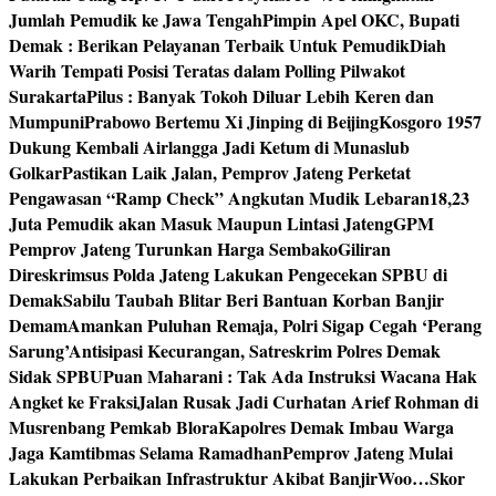
Jumlah Pemudik ke Jawa Tengah
Pimpin Apel OKC, Bupati
Demak : Berikan Pelayanan Terbaik Untuk Pemudik
Diah
Warih Tempati Posisi Teratas dalam Polling Pilwakot
Surakarta
Pilus : Banyak Tokoh Diluar Lebih Keren dan
Mumpuni
Prabowo Bertemu Xi Jinping di Beijing
Kosgoro 1957
Dukung Kembali Airlangga Jadi Ketum di Munaslub
Golkar
Pastikan Laik Jalan, Pemprov Jateng Perketat
Pengawasan “Ramp Check” Angkutan Mudik Lebaran
18,23
Juta Pemudik akan Masuk Maupun Lintasi Jateng
GPM
Pemprov Jateng Turunkan Harga Sembako
Giliran
Direskrimsus Polda Jateng Lakukan Pengecekan SPBU di
Demak
Sabilu Taubah Blitar Beri Bantuan Korban Banjir
Demam
Amankan Puluhan Remaja, Polri Sigap Cegah ‘Perang
Sarung’
Antisipasi Kecurangan, Satreskrim Polres Demak
Sidak SPBU
Puan Maharani : Tak Ada Instruksi Wacana Hak
Angket ke Fraksi
Jalan Rusak Jadi Curhatan Arief Rohman di
Musrenbang Pemkab Blora
Kapolres Demak Imbau Warga
Jaga Kamtibmas Selama Ramadhan
Pemprov Jateng Mulai
Lakukan Perbaikan Infrastruktur Akibat Banjir
Woo…Skor