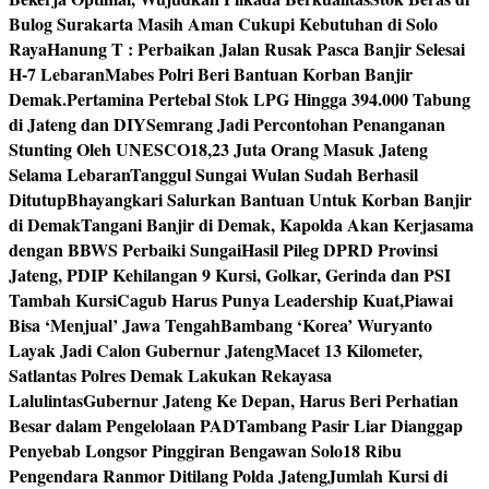
Bulog Surakarta Masih Aman Cukupi Kebutuhan di Solo
Raya
Hanung T : Perbaikan Jalan Rusak Pasca Banjir Selesai
H-7 Lebaran
Mabes Polri Beri Bantuan Korban Banjir
Demak.
Pertamina Pertebal Stok LPG Hingga 394.000 Tabung
di Jateng dan DIY
Semrang Jadi Percontohan Penanganan
Stunting Oleh UNESCO
18,23 Juta Orang Masuk Jateng
Selama Lebaran
Tanggul Sungai Wulan Sudah Berhasil
Ditutup
Bhayangkari Salurkan Bantuan Untuk Korban Banjir
di Demak
Tangani Banjir di Demak, Kapolda Akan Kerjasama
dengan BBWS Perbaiki Sungai
Hasil Pileg DPRD Provinsi
Jateng, PDIP Kehilangan 9 Kursi, Golkar, Gerinda dan PSI
Tambah Kursi
Cagub Harus Punya Leadership Kuat,Piawai
Bisa ‘Menjual’ Jawa Tengah
Bambang ‘Korea’ Wuryanto
Layak Jadi Calon Gubernur Jateng
Macet 13 Kilometer,
Satlantas Polres Demak Lakukan Rekayasa
Lalulintas
Gubernur Jateng Ke Depan, Harus Beri Perhatian
Besar dalam Pengelolaan PAD
Tambang Pasir Liar Dianggap
Penyebab Longsor Pinggiran Bengawan Solo
18 Ribu
Pengendara Ranmor Ditilang Polda Jateng
Jumlah Kursi di