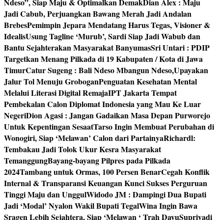
Ndeso”, Siap Maju & Optimalkan Demak
Dian Alex : Maju
Jadi Cabub, Perjuangkan Bawang Merah Jadi Andalan
Brebes
Pemimpin Jepara Mendatang Harus Tegas, Visioner &
Idealis
Usung Tagline ‘Murub’, Sardi Siap Jadi Wabub dan
Bantu Sejahterakan Masyarakat Banyumas
Sri Untari : PDIP
Targetkan Menang Pilkada di 19 Kabupaten / Kota di Jawa
Timur
Catur Sugeng : Bali Ndeso Mbangun Ndeso,Upayakan
Jalur Tol Menuju Grobogan
Penguatan Kesehatan Mental
Melalui Literasi Digital Remaja
IPT Jakarta Tempat
Pembekalan Calon Diplomat Indonesia yang Mau Ke Luar
Negeri
Dion Agasi : Jangan Gadaikan Masa Depan Purworejo
Untuk Kepentingan Sesaat
Tarso Ingin Membuat Perubahan di
Wonogiri, Siap ‘Melawan’ Calon dari Partainya
Richardl:
Tembakau Jadi Tolok Ukur Kesra Masyarakat
Temanggung
Bayang-bayang Pilpres pada Pilkada
2024
Tambang untuk Ormas, 100 Persen Benar
Cegah Konflik
Internal & Transparansi Keuangan Kunci Sukses Perguruan
Tinggi Maju dan Unggul
Widodo JM : Dampingi Dua Bupati
Jadi ‘Modal’ Nyalon Wakil Bupati Tegal
Wina Ingin Bawa
Sragen Lebih Sejahtera, Siap ‘Melawan ‘ Trah Dayu
Supriyadi