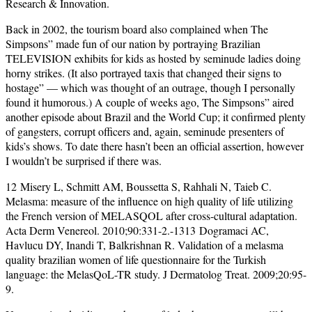
Research & Innovation.
Back in 2002, the tourism board also complained when The
Simpsons” made fun of our nation by portraying Brazilian
TELEVISION exhibits for kids as hosted by seminude ladies doing
horny strikes. (It also portrayed taxis that changed their signs to
hostage” — which was thought of an outrage, though I personally
found it humorous.) A couple of weeks ago, The Simpsons” aired
another episode about Brazil and the World Cup; it confirmed plenty
of gangsters, corrupt officers and, again, seminude presenters of
kids’s shows. To date there hasn’t been an official assertion, however
I wouldn’t be surprised if there was.
12 Misery L, Schmitt AM, Boussetta S, Rahhali N, Taieb C.
Melasma: measure of the influence on high quality of life utilizing
the French version of MELASQOL after cross-cultural adaptation.
Acta Derm Venereol. 2010;90:331-2.-1313 Dogramaci AC,
Havlucu DY, Inandi T, Balkrishnan R. Validation of a melasma
quality brazilian women of life questionnaire for the Turkish
language: the MelasQoL-TR study. J Dermatolog Treat. 2009;20:95-
9.