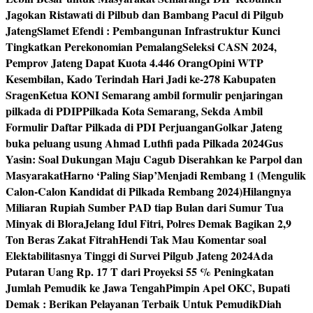
Jagokan Ristawati di Pilbub dan Bambang Pacul di Pilgub
Jateng
Slamet Efendi : Pembangunan Infrastruktur Kunci
Tingkatkan Perekonomian Pemalang
Seleksi CASN 2024,
Pemprov Jateng Dapat Kuota 4.446 Orang
Opini WTP
Kesembilan, Kado Terindah Hari Jadi ke-278 Kabupaten
Sragen
Ketua KONI Semarang ambil formulir penjaringan
pilkada di PDIP
Pilkada Kota Semarang, Sekda Ambil
Formulir Daftar Pilkada di PDI Perjuangan
Golkar Jateng
buka peluang usung Ahmad Luthfi pada Pilkada 2024
Gus
Yasin: Soal Dukungan Maju Cagub Diserahkan ke Parpol dan
Masyarakat
Harno ‘Paling Siap’Menjadi Rembang 1 (Mengulik
Calon-Calon Kandidat di Pilkada Rembang 2024)
Hilangnya
Miliaran Rupiah Sumber PAD tiap Bulan dari Sumur Tua
Minyak di Blora
Jelang Idul Fitri, Polres Demak Bagikan 2,9
Ton Beras Zakat Fitrah
Hendi Tak Mau Komentar soal
Elektabilitasnya Tinggi di Survei Pilgub Jateng 2024
Ada
Putaran Uang Rp. 17 T dari Proyeksi 55 % Peningkatan
Jumlah Pemudik ke Jawa Tengah
Pimpin Apel OKC, Bupati
Demak : Berikan Pelayanan Terbaik Untuk Pemudik
Diah