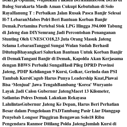
Bulog Surakarta Masih Aman Cukupi Kebutuhan di Solo
Raya
Hanung T : Perbaikan Jalan Rusak Pasca Banjir Selesai
H-7 Lebaran
Mabes Polri Beri Bantuan Korban Banjir
Demak.
Pertamina Pertebal Stok LPG Hingga 394.000 Tabung
di Jateng dan DIY
Semrang Jadi Percontohan Penanganan
Stunting Oleh UNESCO
18,23 Juta Orang Masuk Jateng
Selama Lebaran
Tanggul Sungai Wulan Sudah Berhasil
Ditutup
Bhayangkari Salurkan Bantuan Untuk Korban Banjir
di Demak
Tangani Banjir di Demak, Kapolda Akan Kerjasama
dengan BBWS Perbaiki Sungai
Hasil Pileg DPRD Provinsi
Jateng, PDIP Kehilangan 9 Kursi, Golkar, Gerinda dan PSI
Tambah Kursi
Cagub Harus Punya Leadership Kuat,Piawai
Bisa ‘Menjual’ Jawa Tengah
Bambang ‘Korea’ Wuryanto
Layak Jadi Calon Gubernur Jateng
Macet 13 Kilometer,
Satlantas Polres Demak Lakukan Rekayasa
Lalulintas
Gubernur Jateng Ke Depan, Harus Beri Perhatian
Besar dalam Pengelolaan PAD
Tambang Pasir Liar Dianggap
Penyebab Longsor Pinggiran Bengawan Solo
18 Ribu
Pengendara Ranmor Ditilang Polda Jateng
Jumlah Kursi di