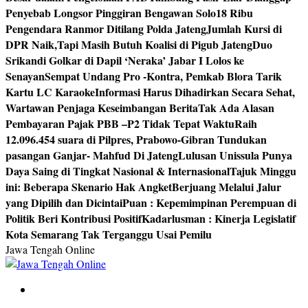
Penyebab Longsor Pinggiran Bengawan Solo
18 Ribu
Pengendara Ranmor Ditilang Polda Jateng
Jumlah Kursi di
DPR Naik,Tapi Masih Butuh Koalisi di Pigub Jateng
Duo
Srikandi Golkar di Dapil ‘Neraka’ Jabar I Lolos ke
Senayan
Sempat Undang Pro -Kontra, Pemkab Blora Tarik
Kartu LC Karaoke
Informasi Harus Dihadirkan Secara Sehat,
Wartawan Penjaga Keseimbangan Berita
Tak Ada Alasan
Pembayaran Pajak PBB –P2 Tidak Tepat Waktu
Raih
12.096.454 suara di Pilpres, Prabowo-Gibran Tundukan
pasangan Ganjar- Mahfud Di Jateng
Lulusan Unissula Punya
Daya Saing di Tingkat Nasional & Internasional
Tajuk Minggu
ini: Beberapa Skenario Hak Angket
Berjuang Melalui Jalur
yang Dipilih dan Dicintai
Puan : Kepemimpinan Perempuan di
Politik Beri Kontribusi Positif
Kadarlusman : Kinerja Legislatif
Kota Semarang Tak Terganggu Usai Pemilu
Jawa Tengah Online
Berita Jawa Tengah Terbaru dan Terkini