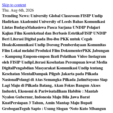
Skip to content
Thu. Aug 6th, 2026
Trending News:
University Global Classroom FISIP Undip
Hadirkan Akademisi University of Leeds Bahas Komunikasi
Lintas Budaya
Mahasiswa Pasca Sarjana UNDIP Pelajari
Kajian Film Kontekstual dan Berbasis Estetika
FISIP UNDIP
Beri Literasi Digital pada Ibu-ibu PKK untuk Cegah
Hoaks
Komunikasi Undip Dorong Pemberdayaan Komunitas
Film Lokal melalui Produksi Film Dokumenter
PKK Jabungan
– Kampung Empom-empon Ikuti Pelatihan Video Instagram
oleh FISIP Undip
Literasi Kesehatan Perempuan lewat Media
Digital
Pengabdian Masyarakat Komunikasi Undip tentang
Kesehatan Mental
Dampak Pilgub Jakarta pada Pilkada
Nasional
Pelangi di Atas Semangka Pilkada Jatim
Suyono Siap
Lagi Maju di Pilkada Batang, Akan Fokus Bangun Akses
Industri, Ekonomi & Pariwisata
Ilham Habibie : Mantab
Nyalon Gubernur, Indonesia Maju Bila Jawa Barat
Kuat
Persiapan 3 Tahun, Amin Mantap Maju Bupati
Grobogan
Teguh Sapto : Usung Slogan ‘Noto Kuto Mbangun