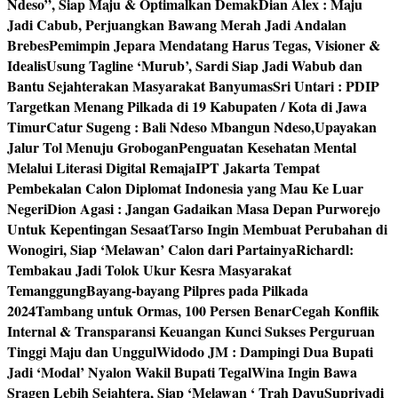
Ndeso”, Siap Maju & Optimalkan Demak
Dian Alex : Maju
Jadi Cabub, Perjuangkan Bawang Merah Jadi Andalan
Brebes
Pemimpin Jepara Mendatang Harus Tegas, Visioner &
Idealis
Usung Tagline ‘Murub’, Sardi Siap Jadi Wabub dan
Bantu Sejahterakan Masyarakat Banyumas
Sri Untari : PDIP
Targetkan Menang Pilkada di 19 Kabupaten / Kota di Jawa
Timur
Catur Sugeng : Bali Ndeso Mbangun Ndeso,Upayakan
Jalur Tol Menuju Grobogan
Penguatan Kesehatan Mental
Melalui Literasi Digital Remaja
IPT Jakarta Tempat
Pembekalan Calon Diplomat Indonesia yang Mau Ke Luar
Negeri
Dion Agasi : Jangan Gadaikan Masa Depan Purworejo
Untuk Kepentingan Sesaat
Tarso Ingin Membuat Perubahan di
Wonogiri, Siap ‘Melawan’ Calon dari Partainya
Richardl:
Tembakau Jadi Tolok Ukur Kesra Masyarakat
Temanggung
Bayang-bayang Pilpres pada Pilkada
2024
Tambang untuk Ormas, 100 Persen Benar
Cegah Konflik
Internal & Transparansi Keuangan Kunci Sukses Perguruan
Tinggi Maju dan Unggul
Widodo JM : Dampingi Dua Bupati
Jadi ‘Modal’ Nyalon Wakil Bupati Tegal
Wina Ingin Bawa
Sragen Lebih Sejahtera, Siap ‘Melawan ‘ Trah Dayu
Supriyadi