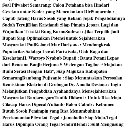
Soal Pilwakot Semarang: Calon Petahana bisa Hindari
Gesekan antar Kader yang Mencalonkan Diri
Sunarmin :
Cagub Jateng Harus Sosok yang Rekam Jejak Pengabdiannya
Sudah Teruji
Dian Kristiandi :Siap Pimpin Jepara Lagi dan
Wujudkan Trisakti Bung Karno
Sudewo : Jika Terpilih Jadi
Bupati Siap Optimalkan Potensi untuk Sejahterakan
Masyarakat Pati
Kolonel Mar.Hariyono : Mendongkrak
Popularitas Salatiga Lewat Pariwisata, Olah Raga dan
Kesehatan
H. Wartoyo Nyabub Bupati : Bantu Petani Lepas
dari Bencana Banjir
Herjuna S.W dengan Tagline “ Majukan
Bumi Serasi Dengan Hati”, Siap Majukan Kabupaten
Semarang
Bambang Pujiyanto : Siap Menuntaskan Persoalan
Kemiskinan Ekstrim di Grobogan
Dr. Amalia Desiana : Ingin
Melanjutkan Pengabdian Ayahandanya Mensejahterakan
Masyarakat Banjarnegara
Taufik Hidayat : Untuk Bisa Maju
Cilacap Harus Dipecah
Yulianto Balon Cabub : Kebumen
Butuh Sosok Pemimpin yang Bisa Menumbuhkan
Perekonomian
Pilwakot Tegal : Jamaludin Siap Maju,Tegal
Harus Dipimpin Orang Tegal Sendiri
Hendi : Sulit Mengusung