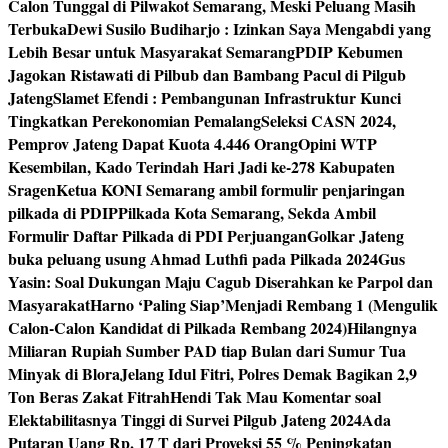
Calon Tunggal di Pilwakot Semarang, Meski Peluang Masih
Terbuka
Dewi Susilo Budiharjo : Izinkan Saya Mengabdi yang
Lebih Besar untuk Masyarakat Semarang
PDIP Kebumen
Jagokan Ristawati di Pilbub dan Bambang Pacul di Pilgub
Jateng
Slamet Efendi : Pembangunan Infrastruktur Kunci
Tingkatkan Perekonomian Pemalang
Seleksi CASN 2024,
Pemprov Jateng Dapat Kuota 4.446 Orang
Opini WTP
Kesembilan, Kado Terindah Hari Jadi ke-278 Kabupaten
Sragen
Ketua KONI Semarang ambil formulir penjaringan
pilkada di PDIP
Pilkada Kota Semarang, Sekda Ambil
Formulir Daftar Pilkada di PDI Perjuangan
Golkar Jateng
buka peluang usung Ahmad Luthfi pada Pilkada 2024
Gus
Yasin: Soal Dukungan Maju Cagub Diserahkan ke Parpol dan
Masyarakat
Harno ‘Paling Siap’Menjadi Rembang 1 (Mengulik
Calon-Calon Kandidat di Pilkada Rembang 2024)
Hilangnya
Miliaran Rupiah Sumber PAD tiap Bulan dari Sumur Tua
Minyak di Blora
Jelang Idul Fitri, Polres Demak Bagikan 2,9
Ton Beras Zakat Fitrah
Hendi Tak Mau Komentar soal
Elektabilitasnya Tinggi di Survei Pilgub Jateng 2024
Ada
Putaran Uang Rp. 17 T dari Proyeksi 55 % Peningkatan