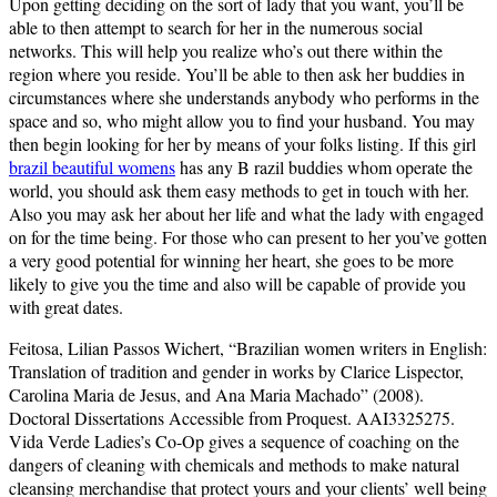
Upon getting deciding on the sort of lady that you want, you’ll be
able to then attempt to search for her in the numerous social
networks. This will help you realize who’s out there within the
region where you reside. You’ll be able to then ask her buddies in
circumstances where she understands anybody who performs in the
space and so, who might allow you to find your husband. You may
then begin looking for her by means of your folks listing. If this girl
brazil beautiful womens
has any B razil buddies whom operate the
world, you should ask them easy methods to get in touch with her.
Also you may ask her about her life and what the lady with engaged
on for the time being. For those who can present to her you’ve gotten
a very good potential for winning her heart, she goes to be more
likely to give you the time and also will be capable of provide you
with great dates.
Feitosa, Lilian Passos Wichert, “Brazilian women writers in English:
Translation of tradition and gender in works by Clarice Lispector,
Carolina Maria de Jesus, and Ana Maria Machado” (2008).
Doctoral Dissertations Accessible from Proquest. AAI3325275.
Vida Verde Ladies’s Co-Op gives a sequence of coaching on the
dangers of cleaning with chemicals and methods to make natural
cleansing merchandise that protect yours and your clients’ well being