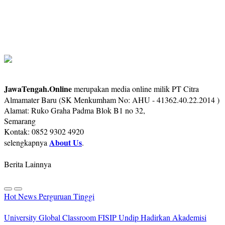
JawaTengah.Online
merupakan media online milik PT Citra
Almamater Baru (SK Menkumham No: AHU - 41362.40.22.2014 )
Alamat: Ruko Graha Padma Blok B1 no 32,
Semarang
Kontak: 0852 9302 4920
About Us
selengkapnya
.
Berita Lainnya
Hot News
Perguruan Tinggi
University Global Classroom FISIP Undip Hadirkan Akademisi