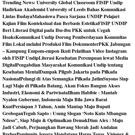
Trending News:
University Global Classroom FISIP Undip
Hadirkan Akademisi University of Leeds Bahas Komunikasi
Lintas Budaya
Mahasiswa Pasca Sarjana UNDIP Pelajari
Kajian Film Kontekstual dan Berbasis Estetika
FISIP UNDIP
Beri Literasi Digital pada Ibu-ibu PKK untuk Cegah
Hoaks
Komunikasi Undip Dorong Pemberdayaan Komunitas
Film Lokal melalui Produksi Film Dokumenter
PKK Jabungan
– Kampung Empom-empon Ikuti Pelatihan Video Instagram
oleh FISIP Undip
Literasi Kesehatan Perempuan lewat Media
Digital
Pengabdian Masyarakat Komunikasi Undip tentang
Kesehatan Mental
Dampak Pilgub Jakarta pada Pilkada
Nasional
Pelangi di Atas Semangka Pilkada Jatim
Suyono Siap
Lagi Maju di Pilkada Batang, Akan Fokus Bangun Akses
Industri, Ekonomi & Pariwisata
Ilham Habibie : Mantab
Nyalon Gubernur, Indonesia Maju Bila Jawa Barat
Kuat
Persiapan 3 Tahun, Amin Mantap Maju Bupati
Grobogan
Teguh Sapto : Usung Slogan ‘Noto Kuto Mbangun
Ndeso”, Siap Maju & Optimalkan Demak
Dian Alex : Maju
Jadi Cabub, Perjuangkan Bawang Merah Jadi Andalan
Brebes
Pemimpin Jepara Mendatang Harus Tegas, Visioner &