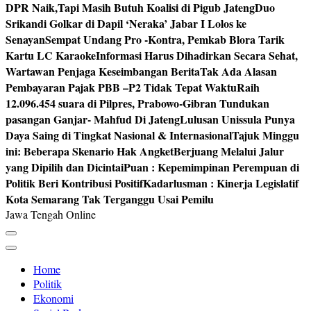
DPR Naik,Tapi Masih Butuh Koalisi di Pigub Jateng
Duo
Srikandi Golkar di Dapil ‘Neraka’ Jabar I Lolos ke
Senayan
Sempat Undang Pro -Kontra, Pemkab Blora Tarik
Kartu LC Karaoke
Informasi Harus Dihadirkan Secara Sehat,
Wartawan Penjaga Keseimbangan Berita
Tak Ada Alasan
Pembayaran Pajak PBB –P2 Tidak Tepat Waktu
Raih
12.096.454 suara di Pilpres, Prabowo-Gibran Tundukan
pasangan Ganjar- Mahfud Di Jateng
Lulusan Unissula Punya
Daya Saing di Tingkat Nasional & Internasional
Tajuk Minggu
ini: Beberapa Skenario Hak Angket
Berjuang Melalui Jalur
yang Dipilih dan Dicintai
Puan : Kepemimpinan Perempuan di
Politik Beri Kontribusi Positif
Kadarlusman : Kinerja Legislatif
Kota Semarang Tak Terganggu Usai Pemilu
Jawa Tengah Online
Home
Politik
Ekonomi