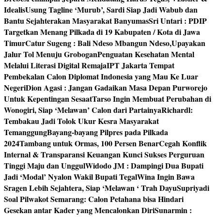
Idealis
Usung Tagline ‘Murub’, Sardi Siap Jadi Wabub dan
Bantu Sejahterakan Masyarakat Banyumas
Sri Untari : PDIP
Targetkan Menang Pilkada di 19 Kabupaten / Kota di Jawa
Timur
Catur Sugeng : Bali Ndeso Mbangun Ndeso,Upayakan
Jalur Tol Menuju Grobogan
Penguatan Kesehatan Mental
Melalui Literasi Digital Remaja
IPT Jakarta Tempat
Pembekalan Calon Diplomat Indonesia yang Mau Ke Luar
Negeri
Dion Agasi : Jangan Gadaikan Masa Depan Purworejo
Untuk Kepentingan Sesaat
Tarso Ingin Membuat Perubahan di
Wonogiri, Siap ‘Melawan’ Calon dari Partainya
Richardl:
Tembakau Jadi Tolok Ukur Kesra Masyarakat
Temanggung
Bayang-bayang Pilpres pada Pilkada
2024
Tambang untuk Ormas, 100 Persen Benar
Cegah Konflik
Internal & Transparansi Keuangan Kunci Sukses Perguruan
Tinggi Maju dan Unggul
Widodo JM : Dampingi Dua Bupati
Jadi ‘Modal’ Nyalon Wakil Bupati Tegal
Wina Ingin Bawa
Sragen Lebih Sejahtera, Siap ‘Melawan ‘ Trah Dayu
Supriyadi
Soal Pilwakot Semarang: Calon Petahana bisa Hindari
Gesekan antar Kader yang Mencalonkan Diri
Sunarmin :