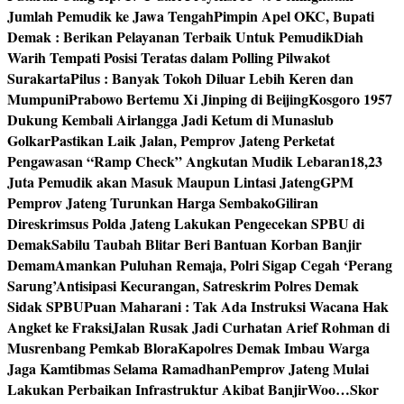
Jumlah Pemudik ke Jawa Tengah
Pimpin Apel OKC, Bupati
Demak : Berikan Pelayanan Terbaik Untuk Pemudik
Diah
Warih Tempati Posisi Teratas dalam Polling Pilwakot
Surakarta
Pilus : Banyak Tokoh Diluar Lebih Keren dan
Mumpuni
Prabowo Bertemu Xi Jinping di Beijing
Kosgoro 1957
Dukung Kembali Airlangga Jadi Ketum di Munaslub
Golkar
Pastikan Laik Jalan, Pemprov Jateng Perketat
Pengawasan “Ramp Check” Angkutan Mudik Lebaran
18,23
Juta Pemudik akan Masuk Maupun Lintasi Jateng
GPM
Pemprov Jateng Turunkan Harga Sembako
Giliran
Direskrimsus Polda Jateng Lakukan Pengecekan SPBU di
Demak
Sabilu Taubah Blitar Beri Bantuan Korban Banjir
Demam
Amankan Puluhan Remaja, Polri Sigap Cegah ‘Perang
Sarung’
Antisipasi Kecurangan, Satreskrim Polres Demak
Sidak SPBU
Puan Maharani : Tak Ada Instruksi Wacana Hak
Angket ke Fraksi
Jalan Rusak Jadi Curhatan Arief Rohman di
Musrenbang Pemkab Blora
Kapolres Demak Imbau Warga
Jaga Kamtibmas Selama Ramadhan
Pemprov Jateng Mulai
Lakukan Perbaikan Infrastruktur Akibat Banjir
Woo…Skor