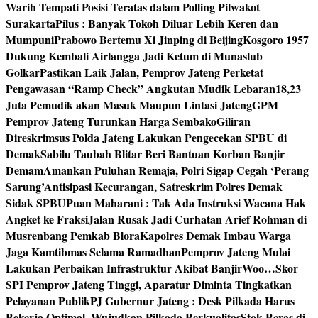
Warih Tempati Posisi Teratas dalam Polling Pilwakot
Surakarta
Pilus : Banyak Tokoh Diluar Lebih Keren dan
Mumpuni
Prabowo Bertemu Xi Jinping di Beijing
Kosgoro 1957
Dukung Kembali Airlangga Jadi Ketum di Munaslub
Golkar
Pastikan Laik Jalan, Pemprov Jateng Perketat
Pengawasan “Ramp Check” Angkutan Mudik Lebaran
18,23
Juta Pemudik akan Masuk Maupun Lintasi Jateng
GPM
Pemprov Jateng Turunkan Harga Sembako
Giliran
Direskrimsus Polda Jateng Lakukan Pengecekan SPBU di
Demak
Sabilu Taubah Blitar Beri Bantuan Korban Banjir
Demam
Amankan Puluhan Remaja, Polri Sigap Cegah ‘Perang
Sarung’
Antisipasi Kecurangan, Satreskrim Polres Demak
Sidak SPBU
Puan Maharani : Tak Ada Instruksi Wacana Hak
Angket ke Fraksi
Jalan Rusak Jadi Curhatan Arief Rohman di
Musrenbang Pemkab Blora
Kapolres Demak Imbau Warga
Jaga Kamtibmas Selama Ramadhan
Pemprov Jateng Mulai
Lakukan Perbaikan Infrastruktur Akibat Banjir
Woo…Skor
SPI Pemprov Jateng Tinggi, Aparatur Diminta Tingkatkan
Pelayanan Publik
PJ Gubernur Jateng : Desk Pilkada Harus
Bekerja Optimal, Wujudkan Pilkada Berkualitas
Stok Beras di