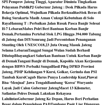
SPI Pemprov Jateng Tinggi, Aparatur Diminta Tingkatkan
Pelayanan Publik
PJ Gubernur Jateng : Desk Pilkada Harus
Bekerja Optimal, Wujudkan Pilkada Berkualitas
Stok Beras di
Bulog Surakarta Masih Aman Cukupi Kebutuhan di Solo
Raya
Hanung T : Perbaikan Jalan Rusak Pasca Banjir Selesai
H-7 Lebaran
Mabes Polri Beri Bantuan Korban Banjir
Demak.
Pertamina Pertebal Stok LPG Hingga 394.000 Tabung
di Jateng dan DIY
Semrang Jadi Percontohan Penanganan
Stunting Oleh UNESCO
18,23 Juta Orang Masuk Jateng
Selama Lebaran
Tanggul Sungai Wulan Sudah Berhasil
Ditutup
Bhayangkari Salurkan Bantuan Untuk Korban Banjir
di Demak
Tangani Banjir di Demak, Kapolda Akan Kerjasama
dengan BBWS Perbaiki Sungai
Hasil Pileg DPRD Provinsi
Jateng, PDIP Kehilangan 9 Kursi, Golkar, Gerinda dan PSI
Tambah Kursi
Cagub Harus Punya Leadership Kuat,Piawai
Bisa ‘Menjual’ Jawa Tengah
Bambang ‘Korea’ Wuryanto
Layak Jadi Calon Gubernur Jateng
Macet 13 Kilometer,
Satlantas Polres Demak Lakukan Rekayasa
Lalulintas
Gubernur Jateng Ke Depan, Harus Beri Perhatian
Besar dalam Pengelolaan PAD
Tambang Pasir Liar Dianggap