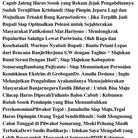
Cagub Jateng Harus Sosok yang Rekam Jejak Pengabdiannya
Sudah Teruji
Dian Kristiandi :Siap Pimpin Jepara Lagi dan
Wujudkan Trisakti Bung Karno
Sudewo : Jika Terpilih Jadi
Bupati Siap Optimalkan Potensi untuk Sejahterakan
Masyarakat Pati
Kolonel Mar.Hariyono : Mendongkrak
Popularitas Salatiga Lewat Pariwisata, Olah Raga dan
Kesehatan
H. Wartoyo Nyabub Bupati : Bantu Petani Lepas
dari Bencana Banjir
Herjuna S.W dengan Tagline “ Majukan
Bumi Serasi Dengan Hati”, Siap Majukan Kabupaten
Semarang
Bambang Pujiyanto : Siap Menuntaskan Persoalan
Kemiskinan Ekstrim di Grobogan
Dr. Amalia Desiana : Ingin
Melanjutkan Pengabdian Ayahandanya Mensejahterakan
Masyarakat Banjarnegara
Taufik Hidayat : Untuk Bisa Maju
Cilacap Harus Dipecah
Yulianto Balon Cabub : Kebumen
Butuh Sosok Pemimpin yang Bisa Menumbuhkan
Perekonomian
Pilwakot Tegal : Jamaludin Siap Maju,Tegal
Harus Dipimpin Orang Tegal Sendiri
Hendi : Sulit Mengusung
Calon Tunggal di Pilwakot Semarang, Meski Peluang Masih
Terbuka
Dewi Susilo Budiharjo : Izinkan Saya Mengabdi yang
Lebih Besar untuk Masyarakat Semarang
PDIP Kebumen