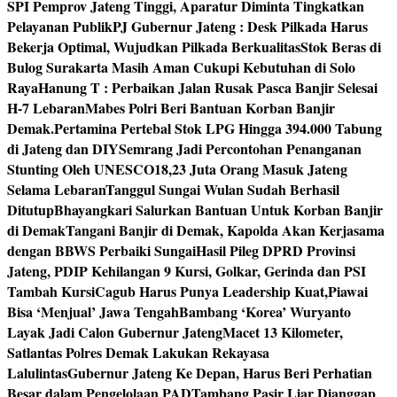
SPI Pemprov Jateng Tinggi, Aparatur Diminta Tingkatkan
Pelayanan Publik
PJ Gubernur Jateng : Desk Pilkada Harus
Bekerja Optimal, Wujudkan Pilkada Berkualitas
Stok Beras di
Bulog Surakarta Masih Aman Cukupi Kebutuhan di Solo
Raya
Hanung T : Perbaikan Jalan Rusak Pasca Banjir Selesai
H-7 Lebaran
Mabes Polri Beri Bantuan Korban Banjir
Demak.
Pertamina Pertebal Stok LPG Hingga 394.000 Tabung
di Jateng dan DIY
Semrang Jadi Percontohan Penanganan
Stunting Oleh UNESCO
18,23 Juta Orang Masuk Jateng
Selama Lebaran
Tanggul Sungai Wulan Sudah Berhasil
Ditutup
Bhayangkari Salurkan Bantuan Untuk Korban Banjir
di Demak
Tangani Banjir di Demak, Kapolda Akan Kerjasama
dengan BBWS Perbaiki Sungai
Hasil Pileg DPRD Provinsi
Jateng, PDIP Kehilangan 9 Kursi, Golkar, Gerinda dan PSI
Tambah Kursi
Cagub Harus Punya Leadership Kuat,Piawai
Bisa ‘Menjual’ Jawa Tengah
Bambang ‘Korea’ Wuryanto
Layak Jadi Calon Gubernur Jateng
Macet 13 Kilometer,
Satlantas Polres Demak Lakukan Rekayasa
Lalulintas
Gubernur Jateng Ke Depan, Harus Beri Perhatian
Besar dalam Pengelolaan PAD
Tambang Pasir Liar Dianggap