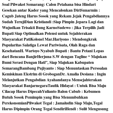
Soal Pilwakot Semarang: Calon Petahana bisa Hindari
Gesekan antar Kader yang Mencalonkan Diri
Sunarmin :
Cagub Jateng Harus Sosok yang Rekam Jejak Pengabdiannya
Sudah Teruji
Dian Kristiandi :Siap Pimpin Jepara Lagi dan
Wujudkan Trisakti Bung Karno
Sudewo : Jika Terpilih Jadi
Bupati Siap Optimalkan Potensi untuk Sejahterakan
Masyarakat Pati
Kolonel Mar.Hariyono : Mendongkrak
Popularitas Salatiga Lewat Pariwisata, Olah Raga dan
Kesehatan
H. Wartoyo Nyabub Bupati : Bantu Petani Lepas
dari Bencana Banjir
Herjuna S.W dengan Tagline “ Majukan
Bumi Serasi Dengan Hati”, Siap Majukan Kabupaten
Semarang
Bambang Pujiyanto : Siap Menuntaskan Persoalan
Kemiskinan Ekstrim di Grobogan
Dr. Amalia Desiana : Ingin
Melanjutkan Pengabdian Ayahandanya Mensejahterakan
Masyarakat Banjarnegara
Taufik Hidayat : Untuk Bisa Maju
Cilacap Harus Dipecah
Yulianto Balon Cabub : Kebumen
Butuh Sosok Pemimpin yang Bisa Menumbuhkan
Perekonomian
Pilwakot Tegal : Jamaludin Siap Maju,Tegal
Harus Dipimpin Orang Tegal Sendiri
Hendi : Sulit Mengusung