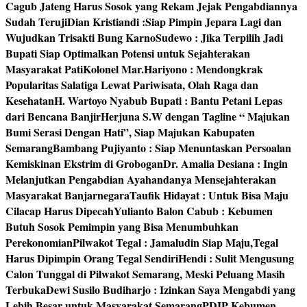
Cagub Jateng Harus Sosok yang Rekam Jejak Pengabdiannya
Sudah Teruji
Dian Kristiandi :Siap Pimpin Jepara Lagi dan
Wujudkan Trisakti Bung Karno
Sudewo : Jika Terpilih Jadi
Bupati Siap Optimalkan Potensi untuk Sejahterakan
Masyarakat Pati
Kolonel Mar.Hariyono : Mendongkrak
Popularitas Salatiga Lewat Pariwisata, Olah Raga dan
Kesehatan
H. Wartoyo Nyabub Bupati : Bantu Petani Lepas
dari Bencana Banjir
Herjuna S.W dengan Tagline “ Majukan
Bumi Serasi Dengan Hati”, Siap Majukan Kabupaten
Semarang
Bambang Pujiyanto : Siap Menuntaskan Persoalan
Kemiskinan Ekstrim di Grobogan
Dr. Amalia Desiana : Ingin
Melanjutkan Pengabdian Ayahandanya Mensejahterakan
Masyarakat Banjarnegara
Taufik Hidayat : Untuk Bisa Maju
Cilacap Harus Dipecah
Yulianto Balon Cabub : Kebumen
Butuh Sosok Pemimpin yang Bisa Menumbuhkan
Perekonomian
Pilwakot Tegal : Jamaludin Siap Maju,Tegal
Harus Dipimpin Orang Tegal Sendiri
Hendi : Sulit Mengusung
Calon Tunggal di Pilwakot Semarang, Meski Peluang Masih
Terbuka
Dewi Susilo Budiharjo : Izinkan Saya Mengabdi yang
Lebih Besar untuk Masyarakat Semarang
PDIP Kebumen