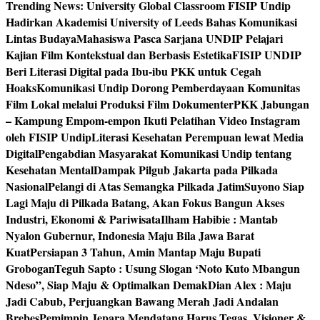
Trending News:
University Global Classroom FISIP Undip
Hadirkan Akademisi University of Leeds Bahas Komunikasi
Lintas Budaya
Mahasiswa Pasca Sarjana UNDIP Pelajari
Kajian Film Kontekstual dan Berbasis Estetika
FISIP UNDIP
Beri Literasi Digital pada Ibu-ibu PKK untuk Cegah
Hoaks
Komunikasi Undip Dorong Pemberdayaan Komunitas
Film Lokal melalui Produksi Film Dokumenter
PKK Jabungan
– Kampung Empom-empon Ikuti Pelatihan Video Instagram
oleh FISIP Undip
Literasi Kesehatan Perempuan lewat Media
Digital
Pengabdian Masyarakat Komunikasi Undip tentang
Kesehatan Mental
Dampak Pilgub Jakarta pada Pilkada
Nasional
Pelangi di Atas Semangka Pilkada Jatim
Suyono Siap
Lagi Maju di Pilkada Batang, Akan Fokus Bangun Akses
Industri, Ekonomi & Pariwisata
Ilham Habibie : Mantab
Nyalon Gubernur, Indonesia Maju Bila Jawa Barat
Kuat
Persiapan 3 Tahun, Amin Mantap Maju Bupati
Grobogan
Teguh Sapto : Usung Slogan ‘Noto Kuto Mbangun
Ndeso”, Siap Maju & Optimalkan Demak
Dian Alex : Maju
Jadi Cabub, Perjuangkan Bawang Merah Jadi Andalan
Brebes
Pemimpin Jepara Mendatang Harus Tegas, Visioner &