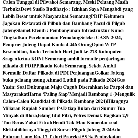
Calon Tunggal di Pilwakot Semarang, Meski Peluang Masih
Terbuka
Dewi Susilo Budiharjo : Izinkan Saya Mengabdi yang
Lebih Besar untuk Masyarakat Semarang
PDIP Kebumen
Jagokan Ristawati di Pilbub dan Bambang Pacul di Pilgub
Jateng
Slamet Efendi : Pembangunan Infrastruktur Kunci
Tingkatkan Perekonomian Pemalang
Seleksi CASN 2024,
Pemprov Jateng Dapat Kuota 4.446 Orang
Opini WTP
Kesembilan, Kado Terindah Hari Jadi ke-278 Kabupaten
Sragen
Ketua KONI Semarang ambil formulir penjaringan
pilkada di PDIP
Pilkada Kota Semarang, Sekda Ambil
Formulir Daftar Pilkada di PDI Perjuangan
Golkar Jateng
buka peluang usung Ahmad Luthfi pada Pilkada 2024
Gus
Yasin: Soal Dukungan Maju Cagub Diserahkan ke Parpol dan
Masyarakat
Harno ‘Paling Siap’Menjadi Rembang 1 (Mengulik
Calon-Calon Kandidat di Pilkada Rembang 2024)
Hilangnya
Miliaran Rupiah Sumber PAD tiap Bulan dari Sumur Tua
Minyak di Blora
Jelang Idul Fitri, Polres Demak Bagikan 2,9
Ton Beras Zakat Fitrah
Hendi Tak Mau Komentar soal
Elektabilitasnya Tinggi di Survei Pilgub Jateng 2024
Ada
Putaran Uang Rp. 17 T dari Proyeksi 55 % Peningkatan