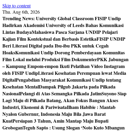
Skip to content
Thu. Aug 6th, 2026
Trending News:
University Global Classroom FISIP Undip
Hadirkan Akademisi University of Leeds Bahas Komunikasi
Lintas Budaya
Mahasiswa Pasca Sarjana UNDIP Pelajari
Kajian Film Kontekstual dan Berbasis Estetika
FISIP UNDIP
Beri Literasi Digital pada Ibu-ibu PKK untuk Cegah
Hoaks
Komunikasi Undip Dorong Pemberdayaan Komunitas
Film Lokal melalui Produksi Film Dokumenter
PKK Jabungan
– Kampung Empom-empon Ikuti Pelatihan Video Instagram
oleh FISIP Undip
Literasi Kesehatan Perempuan lewat Media
Digital
Pengabdian Masyarakat Komunikasi Undip tentang
Kesehatan Mental
Dampak Pilgub Jakarta pada Pilkada
Nasional
Pelangi di Atas Semangka Pilkada Jatim
Suyono Siap
Lagi Maju di Pilkada Batang, Akan Fokus Bangun Akses
Industri, Ekonomi & Pariwisata
Ilham Habibie : Mantab
Nyalon Gubernur, Indonesia Maju Bila Jawa Barat
Kuat
Persiapan 3 Tahun, Amin Mantap Maju Bupati
Grobogan
Teguh Sapto : Usung Slogan ‘Noto Kuto Mbangun