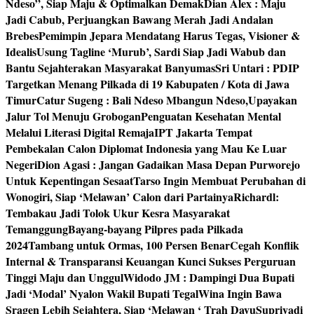
Ndeso”, Siap Maju & Optimalkan Demak
Dian Alex : Maju
Jadi Cabub, Perjuangkan Bawang Merah Jadi Andalan
Brebes
Pemimpin Jepara Mendatang Harus Tegas, Visioner &
Idealis
Usung Tagline ‘Murub’, Sardi Siap Jadi Wabub dan
Bantu Sejahterakan Masyarakat Banyumas
Sri Untari : PDIP
Targetkan Menang Pilkada di 19 Kabupaten / Kota di Jawa
Timur
Catur Sugeng : Bali Ndeso Mbangun Ndeso,Upayakan
Jalur Tol Menuju Grobogan
Penguatan Kesehatan Mental
Melalui Literasi Digital Remaja
IPT Jakarta Tempat
Pembekalan Calon Diplomat Indonesia yang Mau Ke Luar
Negeri
Dion Agasi : Jangan Gadaikan Masa Depan Purworejo
Untuk Kepentingan Sesaat
Tarso Ingin Membuat Perubahan di
Wonogiri, Siap ‘Melawan’ Calon dari Partainya
Richardl:
Tembakau Jadi Tolok Ukur Kesra Masyarakat
Temanggung
Bayang-bayang Pilpres pada Pilkada
2024
Tambang untuk Ormas, 100 Persen Benar
Cegah Konflik
Internal & Transparansi Keuangan Kunci Sukses Perguruan
Tinggi Maju dan Unggul
Widodo JM : Dampingi Dua Bupati
Jadi ‘Modal’ Nyalon Wakil Bupati Tegal
Wina Ingin Bawa
Sragen Lebih Sejahtera, Siap ‘Melawan ‘ Trah Dayu
Supriyadi