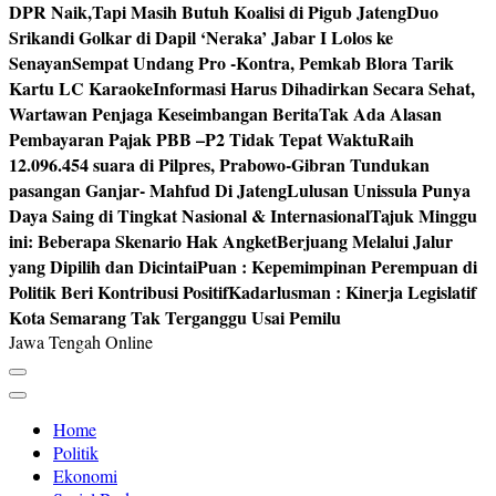
DPR Naik,Tapi Masih Butuh Koalisi di Pigub Jateng
Duo
Srikandi Golkar di Dapil ‘Neraka’ Jabar I Lolos ke
Senayan
Sempat Undang Pro -Kontra, Pemkab Blora Tarik
Kartu LC Karaoke
Informasi Harus Dihadirkan Secara Sehat,
Wartawan Penjaga Keseimbangan Berita
Tak Ada Alasan
Pembayaran Pajak PBB –P2 Tidak Tepat Waktu
Raih
12.096.454 suara di Pilpres, Prabowo-Gibran Tundukan
pasangan Ganjar- Mahfud Di Jateng
Lulusan Unissula Punya
Daya Saing di Tingkat Nasional & Internasional
Tajuk Minggu
ini: Beberapa Skenario Hak Angket
Berjuang Melalui Jalur
yang Dipilih dan Dicintai
Puan : Kepemimpinan Perempuan di
Politik Beri Kontribusi Positif
Kadarlusman : Kinerja Legislatif
Kota Semarang Tak Terganggu Usai Pemilu
Jawa Tengah Online
Home
Politik
Ekonomi