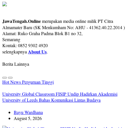
JawaTengah.Online
merupakan media online milik PT Citra
Almamater Baru (SK Menkumham No: AHU - 41362.40.22.2014 )
Alamat: Ruko Graha Padma Blok B1 no 32,
Semarang
Kontak: 0852 9302 4920
About Us
selengkapnya
.
Berita Lainnya
Hot News
Perguruan Tinggi
University Global Classroom FISIP Undip Hadirkan Akademisi
University of Leeds Bahas Komunikasi Lintas Budaya
Bayu Wardhana
August 5, 2026