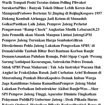
Warih Tempati Posisi Teratas dalam Polling Pilwakot
Surakarta
Pilus : Banyak Tokoh Diluar Lebih Keren dan
Mumpuni
Prabowo Bertemu Xi Jinping di Beijing
Kosgoro 1957
Dukung Kembali Airlangga Jadi Ketum di Munaslub
Golkar
Pastikan Laik Jalan, Pemprov Jateng Perketat
Pengawasan “Ramp Check” Angkutan Mudik Lebaran
18,23
Juta Pemudik akan Masuk Maupun Lintasi Jateng
GPM
Pemprov Jateng Turunkan Harga Sembako
Giliran
Direskrimsus Polda Jateng Lakukan Pengecekan SPBU di
Demak
Sabilu Taubah Blitar Beri Bantuan Korban Banjir
Demam
Amankan Puluhan Remaja, Polri Sigap Cegah ‘Perang
Sarung’
Antisipasi Kecurangan, Satreskrim Polres Demak
Sidak SPBU
Puan Maharani : Tak Ada Instruksi Wacana Hak
Angket ke Fraksi
Jalan Rusak Jadi Curhatan Arief Rohman di
Musrenbang Pemkab Blora
Kapolres Demak Imbau Warga
Jaga Kamtibmas Selama Ramadhan
Pemprov Jateng Mulai
Lakukan Perbaikan Infrastruktur Akibat Banjir
Woo…Skor
SPI Pemprov Jateng Tinggi, Aparatur Diminta Tingkatkan
Pelayanan Publik
PJ Gubernur Jateng : Desk Pilkada Harus
Bekerja Optimal, Wujudkan Pilkada Berkualitas
Stok Beras di