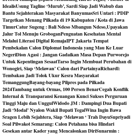
Idealis
Usung Tagline ‘Murub’, Sardi Siap Jadi Wabub dan
Bantu Sejahterakan Masyarakat Banyumas
Sri Untari : PDIP
Targetkan Menang Pilkada di 19 Kabupaten / Kota di Jawa
Timur
Catur Sugeng : Bali Ndeso Mbangun Ndeso,Upayakan
Jalur Tol Menuju Grobogan
Penguatan Kesehatan Mental
Melalui Literasi Digital Remaja
IPT Jakarta Tempat
Pembekalan Calon Diplomat Indonesia yang Mau Ke Luar
Negeri
Dion Agasi : Jangan Gadaikan Masa Depan Purworejo
Untuk Kepentingan Sesaat
Tarso Ingin Membuat Perubahan di
Wonogiri, Siap ‘Melawan’ Calon dari Partainya
Richardl:
Tembakau Jadi Tolok Ukur Kesra Masyarakat
Temanggung
Bayang-bayang Pilpres pada Pilkada
2024
Tambang untuk Ormas, 100 Persen Benar
Cegah Konflik
Internal & Transparansi Keuangan Kunci Sukses Perguruan
Tinggi Maju dan Unggul
Widodo JM : Dampingi Dua Bupati
Jadi ‘Modal’ Nyalon Wakil Bupati Tegal
Wina Ingin Bawa
Sragen Lebih Sejahtera, Siap ‘Melawan ‘ Trah Dayu
Supriyadi
Soal Pilwakot Semarang: Calon Petahana bisa Hindari
Gesekan antar Kader yang Mencalonkan Diri
Sunarmin :