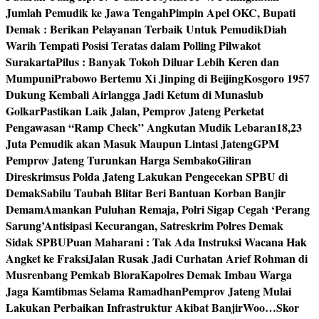
Jumlah Pemudik ke Jawa Tengah
Pimpin Apel OKC, Bupati
Demak : Berikan Pelayanan Terbaik Untuk Pemudik
Diah
Warih Tempati Posisi Teratas dalam Polling Pilwakot
Surakarta
Pilus : Banyak Tokoh Diluar Lebih Keren dan
Mumpuni
Prabowo Bertemu Xi Jinping di Beijing
Kosgoro 1957
Dukung Kembali Airlangga Jadi Ketum di Munaslub
Golkar
Pastikan Laik Jalan, Pemprov Jateng Perketat
Pengawasan “Ramp Check” Angkutan Mudik Lebaran
18,23
Juta Pemudik akan Masuk Maupun Lintasi Jateng
GPM
Pemprov Jateng Turunkan Harga Sembako
Giliran
Direskrimsus Polda Jateng Lakukan Pengecekan SPBU di
Demak
Sabilu Taubah Blitar Beri Bantuan Korban Banjir
Demam
Amankan Puluhan Remaja, Polri Sigap Cegah ‘Perang
Sarung’
Antisipasi Kecurangan, Satreskrim Polres Demak
Sidak SPBU
Puan Maharani : Tak Ada Instruksi Wacana Hak
Angket ke Fraksi
Jalan Rusak Jadi Curhatan Arief Rohman di
Musrenbang Pemkab Blora
Kapolres Demak Imbau Warga
Jaga Kamtibmas Selama Ramadhan
Pemprov Jateng Mulai
Lakukan Perbaikan Infrastruktur Akibat Banjir
Woo…Skor