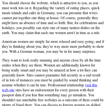
You should choose the website, which is attractive to you, as you
must work lots on it. Regarding the variety of eating places, quick
meals islands and cafes in Germany, you can presume that wives
cannot put together one thing at house. Of course, generally they
might have an absence of time and so forth. But, for celebrations and
holidays, you possibly can style one of many tastiest dishes on the
earth. You may claim that each one women aren’t in time as a rule.
American women are simply far more relaxed and easy-going, and if
they’re thinking about you, they’re way more more probably to show
you. With a German woman, you may be in for many surprises.
They want to look really stunning and anyone close by all the time
smiles when they see them. Women are additionally known for
being really smart and you may be amazed at how a lot they can
generally know. Sites cannot guarantee full security as a end result
of in lots of instances you must be guided by sound thinking and
assume whether it can be true. Professional relationship
visit this
web-site
sites have an endorsement for every person with their
passport data if you fear that something may go mistaken. You
shouldn’t use unreliable free websites as a outcome of there could be
plenty of fraud there. You can discuss to foreign women on skilled