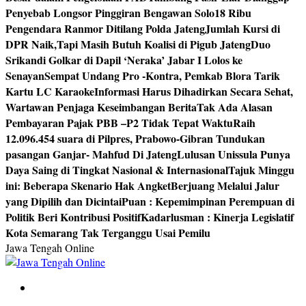
Penyebab Longsor Pinggiran Bengawan Solo
18 Ribu
Pengendara Ranmor Ditilang Polda Jateng
Jumlah Kursi di
DPR Naik,Tapi Masih Butuh Koalisi di Pigub Jateng
Duo
Srikandi Golkar di Dapil ‘Neraka’ Jabar I Lolos ke
Senayan
Sempat Undang Pro -Kontra, Pemkab Blora Tarik
Kartu LC Karaoke
Informasi Harus Dihadirkan Secara Sehat,
Wartawan Penjaga Keseimbangan Berita
Tak Ada Alasan
Pembayaran Pajak PBB –P2 Tidak Tepat Waktu
Raih
12.096.454 suara di Pilpres, Prabowo-Gibran Tundukan
pasangan Ganjar- Mahfud Di Jateng
Lulusan Unissula Punya
Daya Saing di Tingkat Nasional & Internasional
Tajuk Minggu
ini: Beberapa Skenario Hak Angket
Berjuang Melalui Jalur
yang Dipilih dan Dicintai
Puan : Kepemimpinan Perempuan di
Politik Beri Kontribusi Positif
Kadarlusman : Kinerja Legislatif
Kota Semarang Tak Terganggu Usai Pemilu
Jawa Tengah Online
Berita Jawa Tengah Terbaru dan Terkini