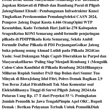
Jagokan Ristawati di Pilbub dan Bambang Pacul di Pilgub
Jateng
Slamet Efendi : Pembangunan Infrastruktur Kunci
Tingkatkan Perekonomian Pemalang
Seleksi CASN 2024,
Pemprov Jateng Dapat Kuota 4.446 Orang
Opini WTP
Kesembilan, Kado Terindah Hari Jadi ke-278 Kabupaten
Sragen
Ketua KONI Semarang ambil formulir penjaringan
pilkada di PDIP
Pilkada Kota Semarang, Sekda Ambil
Formulir Daftar Pilkada di PDI Perjuangan
Golkar Jateng
buka peluang usung Ahmad Luthfi pada Pilkada 2024
Gus
Yasin: Soal Dukungan Maju Cagub Diserahkan ke Parpol dan
Masyarakat
Harno ‘Paling Siap’Menjadi Rembang 1 (Mengulik
Calon-Calon Kandidat di Pilkada Rembang 2024)
Hilangnya
Miliaran Rupiah Sumber PAD tiap Bulan dari Sumur Tua
Minyak di Blora
Jelang Idul Fitri, Polres Demak Bagikan 2,9
Ton Beras Zakat Fitrah
Hendi Tak Mau Komentar soal
Elektabilitasnya Tinggi di Survei Pilgub Jateng 2024
Ada
Putaran Uang Rp. 17 T dari Proyeksi 55 % Peningkatan
Jumlah Pemudik ke Jawa Tengah
Pimpin Apel OKC, Bupati
Demak : Berikan Pelayanan Terbaik Untuk Pemudik
Diah