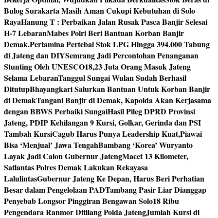
Bulog Surakarta Masih Aman Cukupi Kebutuhan di Solo
Raya
Hanung T : Perbaikan Jalan Rusak Pasca Banjir Selesai
H-7 Lebaran
Mabes Polri Beri Bantuan Korban Banjir
Demak.
Pertamina Pertebal Stok LPG Hingga 394.000 Tabung
di Jateng dan DIY
Semrang Jadi Percontohan Penanganan
Stunting Oleh UNESCO
18,23 Juta Orang Masuk Jateng
Selama Lebaran
Tanggul Sungai Wulan Sudah Berhasil
Ditutup
Bhayangkari Salurkan Bantuan Untuk Korban Banjir
di Demak
Tangani Banjir di Demak, Kapolda Akan Kerjasama
dengan BBWS Perbaiki Sungai
Hasil Pileg DPRD Provinsi
Jateng, PDIP Kehilangan 9 Kursi, Golkar, Gerinda dan PSI
Tambah Kursi
Cagub Harus Punya Leadership Kuat,Piawai
Bisa ‘Menjual’ Jawa Tengah
Bambang ‘Korea’ Wuryanto
Layak Jadi Calon Gubernur Jateng
Macet 13 Kilometer,
Satlantas Polres Demak Lakukan Rekayasa
Lalulintas
Gubernur Jateng Ke Depan, Harus Beri Perhatian
Besar dalam Pengelolaan PAD
Tambang Pasir Liar Dianggap
Penyebab Longsor Pinggiran Bengawan Solo
18 Ribu
Pengendara Ranmor Ditilang Polda Jateng
Jumlah Kursi di