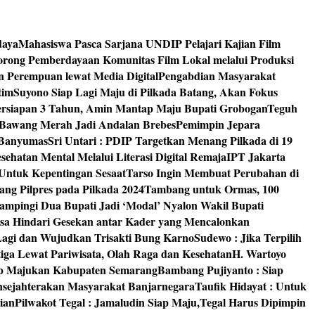
daya
Mahasiswa Pasca Sarjana UNDIP Pelajari Kajian Film
rong Pemberdayaan Komunitas Film Lokal melalui Produksi
an Perempuan lewat Media Digital
Pengabdian Masyarakat
tim
Suyono Siap Lagi Maju di Pilkada Batang, Akan Fokus
ersiapan 3 Tahun, Amin Mantap Maju Bupati Grobogan
Teguh
 Bawang Merah Jadi Andalan Brebes
Pemimpin Jepara
 Banyumas
Sri Untari : PDIP Targetkan Menang Pilkada di 19
ehatan Mental Melalui Literasi Digital Remaja
IPT Jakarta
Untuk Kepentingan Sesaat
Tarso Ingin Membuat Perubahan di
ng Pilpres pada Pilkada 2024
Tambang untuk Ormas, 100
mpingi Dua Bupati Jadi ‘Modal’ Nyalon Wakil Bupati
isa Hindari Gesekan antar Kader yang Mencalonkan
 Lagi dan Wujudkan Trisakti Bung Karno
Sudewo : Jika Terpilih
tiga Lewat Pariwisata, Olah Raga dan Kesehatan
H. Wartoyo
iap Majukan Kabupaten Semarang
Bambang Pujiyanto : Siap
nsejahterakan Masyarakat Banjarnegara
Taufik Hidayat : Untuk
ian
Pilwakot Tegal : Jamaludin Siap Maju,Tegal Harus Dipimpin