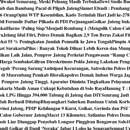
 Pilwakot Semarang, Meski Peluang Masih Terbuka
Dewi Susilo Bu
ub dan Bambang Pacul di Pilgub Jateng
Slamet Efendi : Pembang
46 Orang
Opini WTP Kesembilan, Kado Terindah Hari Jadi ke-27
il Formulir Daftar Pilkada di PDI Perjuangan
Golkar Jateng buk
akat
Harno ‘Paling Siap’Menjadi Rembang 1 (Mengulik Calon-Cal
ra
Jelang Idul Fitri, Polres Demak Bagikan 2,9 Ton Beras Zakat Fi
yeksi 55 % Peningkatan Jumlah Pemudik ke Jawa Tengah
Pimpin A
kot Surakarta
Pilus : Banyak Tokoh Diluar Lebih Keren dan Mum
tikan Laik Jalan, Pemprov Jateng Perketat Pengawasan “Ramp
 Harga Sembako
Giliran Direskrimsus Polda Jateng Lakukan Pe
egah ‘Perang Sarung’
Antisipasi Kecurangan, Satreskrim Polre
n di Musrenbang Pemkab Blora
Kapolres Demak Imbau Warga Ja
emprov Jateng Tinggi, Aparatur Diminta Tingkatkan Pelayana
rakarta Masih Aman Cukupi Kebutuhan di Solo Raya
Hanung T : 
tok LPG Hingga 394.000 Tabung di Jateng dan DIY
Semrang Jadi
ah Berhasil Ditutup
Bhayangkari Salurkan Bantuan Untuk Korb
vinsi Jateng, PDIP Kehilangan 9 Kursi, Golkar, Gerinda dan PS
Calon Gubernur Jateng
Macet 13 Kilometer, Satlantas Polres De
sir Liar Dianggap Penyebab Longsor Pinggiran Bengawan Solo
1
andi Golkar di Dapil ‘Neraka’ Jabar I Lolos ke Senayan
Sempat Un