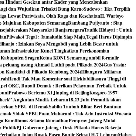
isa Hindari Gesekan antar Kader yang Mencalonkan
 Lagi dan Wujudkan Trisakti Bung Karno
Sudewo : Jika Terpilih
tiga Lewat Pariwisata, Olah Raga dan Kesehatan
H. Wartoyo
iap Majukan Kabupaten Semarang
Bambang Pujiyanto : Siap
nsejahterakan Masyarakat Banjarnegara
Taufik Hidayat : Untuk
ian
Pilwakot Tegal : Jamaludin Siap Maju,Tegal Harus Dipimpin
diharjo : Izinkan Saya Mengabdi yang Lebih Besar untuk
unan Infrastruktur Kunci Tingkatkan Perekonomian
8 Kabupaten Sragen
Ketua KONI Semarang ambil formulir
a peluang usung Ahmad Luthfi pada Pilkada 2024
Gus Yasin:
on Kandidat di Pilkada Rembang 2024)
Hilangnya Miliaran
trah
Hendi Tak Mau Komentar soal Elektabilitasnya Tinggi di
pel OKC, Bupati Demak : Berikan Pelayanan Terbaik Untuk
puni
Prabowo Bertemu Xi Jinping di Beijing
Kosgoro 1957
 Check” Angkutan Mudik Lebaran
18,23 Juta Pemudik akan
ngecekan SPBU di Demak
Sabilu Taubah Blitar Beri Bantuan
s Demak Sidak SPBU
Puan Maharani : Tak Ada Instruksi Wacana
ga Kamtibmas Selama Ramadhan
Pemprov Jateng Mulai
n Publik
PJ Gubernur Jateng : Desk Pilkada Harus Bekerja
Perbaikan Jalan Rusak Pasca Banjir Selesai H-7 Lebaran
Mabes