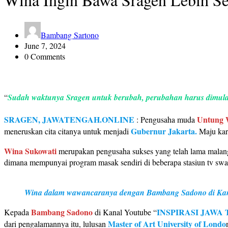
Bambang Sartono
June 7, 2024
0 Comments
“
Sudah waktunya Sragen untuk berubah, perubahan harus dimulai d
SRAGEN, JAWATENGAH.ONLINE
Untung 
: Pengusaha muda
Gubernur Jakarta.
meneruskan cita citanya untuk menjadi
Maju kare
Wina Sukowati
merupakan pengusaha sukses yang telah lama malang m
dimana mempunyai program masak sendiri di beberapa stasiun tv swas
Wina dalam wawancaranya dengan Bambang Sadono di Kana
Bambang Sadono
INSPIRASI JAWA
Kepada
di Kanal Youtube “
Master of Art University of Londo
dari pengalamannya itu, lulusan