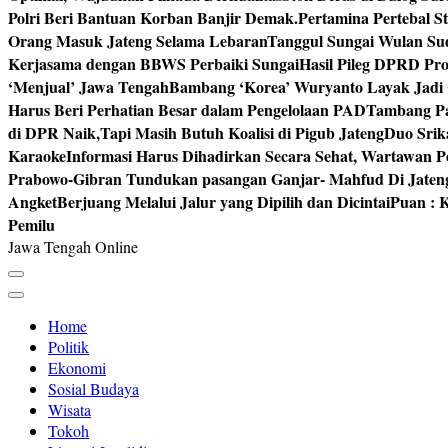
Polri Beri Bantuan Korban Banjir Demak.
Pertamina Pertebal S
Orang Masuk Jateng Selama Lebaran
Tanggul Sungai Wulan Sud
Kerjasama dengan BBWS Perbaiki Sungai
Hasil Pileg DPRD Pro
‘Menjual’ Jawa Tengah
Bambang ‘Korea’ Wuryanto Layak Jadi 
Harus Beri Perhatian Besar dalam Pengelolaan PAD
Tambang Pa
di DPR Naik,Tapi Masih Butuh Koalisi di Pigub Jateng
Duo Srik
Karaoke
Informasi Harus Dihadirkan Secara Sehat, Wartawan P
Prabowo-Gibran Tundukan pasangan Ganjar- Mahfud Di Jaten
Angket
Berjuang Melalui Jalur yang Dipilih dan Dicintai
Puan : K
Pemilu
Jawa Tengah Online
Home
Politik
Ekonomi
Sosial Budaya
Wisata
Tokoh