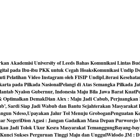
rkan Akademisi University of Leeds Bahas Komunikasi Lintas Bu
igital pada Ibu-ibu PKK untuk Cegah Hoaks
Komunikasi Undip Do
 Pelatihan Video Instagram oleh FISIP Undip
Literasi Kesehat
arta pada Pilkada Nasional
Pelangi di Atas Semangka Pilkada Ja
Mantab Nyalon Gubernur, Indonesia Maju Bila Jawa Barat Kuat
P
 & Optimalkan Demak
Dian Alex : Maju Jadi Cabub, Perjuangkan
ub’, Sardi Siap Jadi Wabub dan Bantu Sejahterakan Masyarakat
bangun Ndeso,Upayakan Jalur Tol Menuju Grobogan
Penguatan Kes
ar Negeri
Dion Agasi : Jangan Gadaikan Masa Depan Purworejo 
akau Jadi Tolok Ukur Kesra Masyarakat Temanggung
Bayang-baya
 Kunci Sukses Perguruan Tinggi Maju dan Unggul
Widodo JM : Da