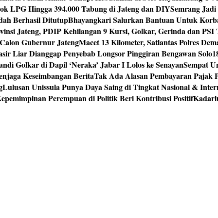
tok LPG Hingga 394.000 Tabung di Jateng dan DIY
Semrang Jadi
ah Berhasil Ditutup
Bhayangkari Salurkan Bantuan Untuk Korb
vinsi Jateng, PDIP Kehilangan 9 Kursi, Golkar, Gerinda dan PS
Calon Gubernur Jateng
Macet 13 Kilometer, Satlantas Polres De
sir Liar Dianggap Penyebab Longsor Pinggiran Bengawan Solo
1
andi Golkar di Dapil ‘Neraka’ Jabar I Lolos ke Senayan
Sempat Un
enjaga Keseimbangan Berita
Tak Ada Alasan Pembayaran Pajak 
g
Lulusan Unissula Punya Daya Saing di Tingkat Nasional & Inter
epemimpinan Perempuan di Politik Beri Kontribusi Positif
Kadarl