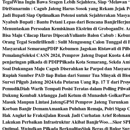
Tegal
Wina Ingin Bawa Sragen Lebih Sejahtera, Siap ‘Melawan 
Diri
Sunarmin : Cagub Jateng Harus Sosok yang Rekam Jejak P
Jadi Bupati Siap Optimalkan Potensi untuk Sejahterakan Masya
Nyabub Bupati : Bantu Petani Lepas dari Bencana Banjir
Herju
Menuntaskan Persoalan Kemiskinan Ekstrim di Grobogan
Dr. A
Bisa Maju Cilacap Harus Dipecah
Yulianto Balon Cabub : Keb
Orang Tegal Sendiri
Hendi : Sulit Mengusung Calon Tunggal di
Masyarakat Semarang
PDIP Kebumen Jagokan Ristawati di Pilb
Pemalang
Seleksi CASN 2024, Pemprov Jateng Dapat Kuota 4.4
penjaringan pilkada di PDIP
Pilkada Kota Semarang, Sekda Amb
Soal Dukungan Maju Cagub Diserahkan ke Parpol dan Masyar
Rupiah Sumber PAD tiap Bulan dari Sumur Tua Minyak di Blo
Survei Pilgub Jateng 2024
Ada Putaran Uang Rp. 17 T dari Pro
Pemudik
Diah Warih Tempati Posisi Teratas dalam Polling Pilwa
Dukung Kembali Airlangga Jadi Ketum di Munaslub Golkar
Pas
Masuk Maupun Lintasi Jateng
GPM Pemprov Jateng Turunkan
Korban Banjir Demam
Amankan Puluhan Remaja, Polri Sigap C
Hak Angket ke Fraksi
Jalan Rusak Jadi Curhatan Arief Rohma
Lakukan Perbaikan Infrastruktur Akibat Banjir
Woo…Skor SPI P
Optimal, Wujudkan Pilkada Berkualitas
Stok Beras di Bulog Su