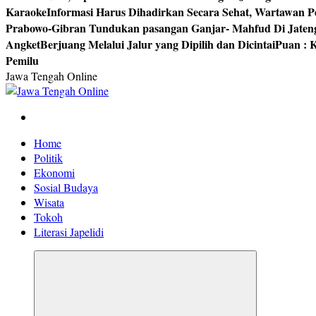
Karaoke
Informasi Harus Dihadirkan Secara Sehat, Wartawan P
Prabowo-Gibran Tundukan pasangan Ganjar- Mahfud Di Jaten
Angket
Berjuang Melalui Jalur yang Dipilih dan Dicintai
Puan : K
Pemilu
Jawa Tengah Online
Berita Jawa Tengah Terbaru dan Terkini
Home
Politik
Ekonomi
Sosial Budaya
Wisata
Tokoh
Literasi Japelidi