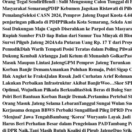
Orang Tegal Sendiri
Hendi : Sulit Mengusung Calon Tunggal di
Masyarakat Semarang
PDIP Kebumen Jagokan Ristawati di Pilb
Pemalang
Seleksi CASN 2024, Pemprov Jateng Dapat Kuota 4.4
penjaringan pilkada di PDIP
Pilkada Kota Semarang, Sekda Amb
Soal Dukungan Maju Cagub Diserahkan ke Parpol dan Masyar
Rupiah Sumber PAD tiap Bulan dari Sumur Tua Minyak di Blo
Survei Pilgub Jateng 2024
Ada Putaran Uang Rp. 17 T dari Pro
Pemudik
Diah Warih Tempati Posisi Teratas dalam Polling Pilwa
Dukung Kembali Airlangga Jadi Ketum di Munaslub Golkar
Pas
Masuk Maupun Lintasi Jateng
GPM Pemprov Jateng Turunkan
Korban Banjir Demam
Amankan Puluhan Remaja, Polri Sigap C
Hak Angket ke Fraksi
Jalan Rusak Jadi Curhatan Arief Rohma
Lakukan Perbaikan Infrastruktur Akibat Banjir
Woo…Skor SPI P
Optimal, Wujudkan Pilkada Berkualitas
Stok Beras di Bulog Su
Polri Beri Bantuan Korban Banjir Demak.
Pertamina Pertebal S
Orang Masuk Jateng Selama Lebaran
Tanggul Sungai Wulan Sud
Kerjasama dengan BBWS Perbaiki Sungai
Hasil Pileg DPRD Pro
‘Menjual’ Jawa Tengah
Bambang ‘Korea’ Wuryanto Layak Jadi 
Harus Beri Perhatian Besar dalam Pengelolaan PAD
Tambang Pa
di DPR Naik,Tapi Masih Butuh Koalisi di Pigub Jateng
Duo Srik