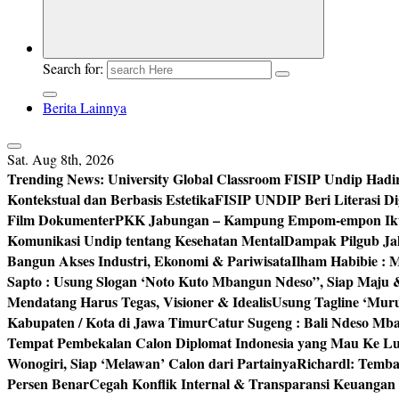
Search for:
Berita Lainnya
Sat. Aug 8th, 2026
Trending News:
University Global Classroom FISIP Undip Hadi
Kontekstual dan Berbasis Estetika
FISIP UNDIP Beri Literasi D
Film Dokumenter
PKK Jabungan – Kampung Empom-empon Ikuti
Komunikasi Undip tentang Kesehatan Mental
Dampak Pilgub Jak
Bangun Akses Industri, Ekonomi & Pariwisata
Ilham Habibie : 
Sapto : Usung Slogan ‘Noto Kuto Mbangun Ndeso”, Siap Maju
Mendatang Harus Tegas, Visioner & Idealis
Usung Tagline ‘Mur
Kabupaten / Kota di Jawa Timur
Catur Sugeng : Bali Ndeso M
Tempat Pembekalan Calon Diplomat Indonesia yang Mau Ke Lu
Wonogiri, Siap ‘Melawan’ Calon dari Partainya
Richardl: Temb
Persen Benar
Cegah Konflik Internal & Transparansi Keuangan