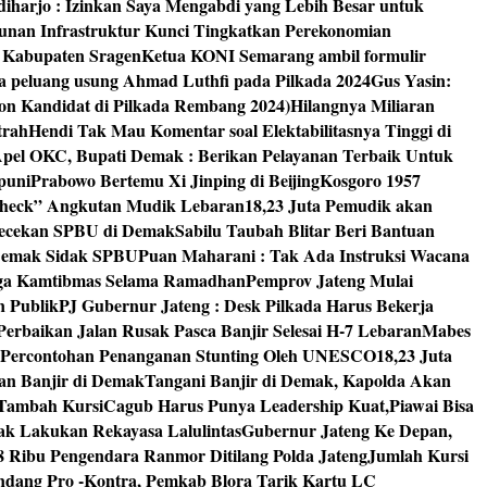
diharjo : Izinkan Saya Mengabdi yang Lebih Besar untuk
unan Infrastruktur Kunci Tingkatkan Perekonomian
8 Kabupaten Sragen
Ketua KONI Semarang ambil formulir
a peluang usung Ahmad Luthfi pada Pilkada 2024
Gus Yasin:
on Kandidat di Pilkada Rembang 2024)
Hilangnya Miliaran
trah
Hendi Tak Mau Komentar soal Elektabilitasnya Tinggi di
pel OKC, Bupati Demak : Berikan Pelayanan Terbaik Untuk
puni
Prabowo Bertemu Xi Jinping di Beijing
Kosgoro 1957
 Check” Angkutan Mudik Lebaran
18,23 Juta Pemudik akan
ngecekan SPBU di Demak
Sabilu Taubah Blitar Beri Bantuan
s Demak Sidak SPBU
Puan Maharani : Tak Ada Instruksi Wacana
ga Kamtibmas Selama Ramadhan
Pemprov Jateng Mulai
n Publik
PJ Gubernur Jateng : Desk Pilkada Harus Bekerja
Perbaikan Jalan Rusak Pasca Banjir Selesai H-7 Lebaran
Mabes
 Percontohan Penanganan Stunting Oleh UNESCO
18,23 Juta
an Banjir di Demak
Tangani Banjir di Demak, Kapolda Akan
I Tambah Kursi
Cagub Harus Punya Leadership Kuat,Piawai Bisa
mak Lakukan Rekayasa Lalulintas
Gubernur Jateng Ke Depan,
8 Ribu Pengendara Ranmor Ditilang Polda Jateng
Jumlah Kursi
dang Pro -Kontra, Pemkab Blora Tarik Kartu LC