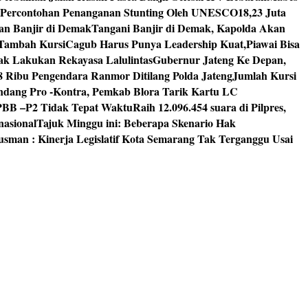
 Percontohan Penanganan Stunting Oleh UNESCO
18,23 Juta
an Banjir di Demak
Tangani Banjir di Demak, Kapolda Akan
I Tambah Kursi
Cagub Harus Punya Leadership Kuat,Piawai Bisa
mak Lakukan Rekayasa Lalulintas
Gubernur Jateng Ke Depan,
8 Ribu Pengendara Ranmor Ditilang Polda Jateng
Jumlah Kursi
dang Pro -Kontra, Pemkab Blora Tarik Kartu LC
PBB –P2 Tidak Tepat Waktu
Raih 12.096.454 suara di Pilpres,
nasional
Tajuk Minggu ini: Beberapa Skenario Hak
usman : Kinerja Legislatif Kota Semarang Tak Terganggu Usai