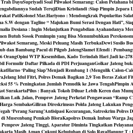
‘ Trah Dayu
Supriyadi Soal Pilwakot Semarang: Calon Petahana b
engabdiannya Sudah Teruji
Dian Kristiandi :Siap Pimpin Jepara
rakat Pati
Kolonel Mar.Hariyono : Mendongkrak Popularitas Sala
na S.W dengan Tagline “ Majukan Bumi Serasi Dengan Hati”, S
malia Desiana : Ingin Melanjutkan Pengabdian Ayahandanya Me
umen Butuh Sosok Pemimpin yang Bisa Menumbuhkan Perekonom
 Pilwakot Semarang, Meski Peluang Masih Terbuka
Dewi Susilo Bu
ub dan Bambang Pacul di Pilgub Jateng
Slamet Efendi : Pembang
46 Orang
Opini WTP Kesembilan, Kado Terindah Hari Jadi ke-27
il Formulir Daftar Pilkada di PDI Perjuangan
Golkar Jateng buk
akat
Harno ‘Paling Siap’Menjadi Rembang 1 (Mengulik Calon-Cal
ra
Jelang Idul Fitri, Polres Demak Bagikan 2,9 Ton Beras Zakat Fi
yeksi 55 % Peningkatan Jumlah Pemudik ke Jawa Tengah
Pimpin A
kot Surakarta
Pilus : Banyak Tokoh Diluar Lebih Keren dan Mum
tikan Laik Jalan, Pemprov Jateng Perketat Pengawasan “Ramp
 Harga Sembako
Giliran Direskrimsus Polda Jateng Lakukan Pe
egah ‘Perang Sarung’
Antisipasi Kecurangan, Satreskrim Polre
n di Musrenbang Pemkab Blora
Kapolres Demak Imbau Warga Ja
emprov Jateng Tinggi, Aparatur Diminta Tingkatkan Pelayana
rakarta Masih Aman Cukupi Kebutuhan di Solo Raya
Hanung T : 