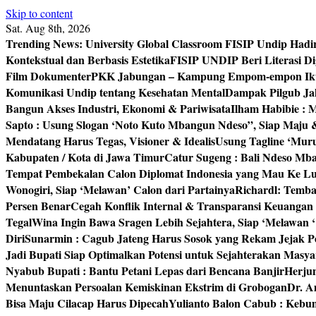
Skip to content
Sat. Aug 8th, 2026
Trending News:
University Global Classroom FISIP Undip Hadi
Kontekstual dan Berbasis Estetika
FISIP UNDIP Beri Literasi D
Film Dokumenter
PKK Jabungan – Kampung Empom-empon Ikuti
Komunikasi Undip tentang Kesehatan Mental
Dampak Pilgub Jak
Bangun Akses Industri, Ekonomi & Pariwisata
Ilham Habibie : 
Sapto : Usung Slogan ‘Noto Kuto Mbangun Ndeso”, Siap Maju
Mendatang Harus Tegas, Visioner & Idealis
Usung Tagline ‘Mur
Kabupaten / Kota di Jawa Timur
Catur Sugeng : Bali Ndeso M
Tempat Pembekalan Calon Diplomat Indonesia yang Mau Ke Lu
Wonogiri, Siap ‘Melawan’ Calon dari Partainya
Richardl: Temb
Persen Benar
Cegah Konflik Internal & Transparansi Keuangan
Tegal
Wina Ingin Bawa Sragen Lebih Sejahtera, Siap ‘Melawan 
Diri
Sunarmin : Cagub Jateng Harus Sosok yang Rekam Jejak P
Jadi Bupati Siap Optimalkan Potensi untuk Sejahterakan Masya
Nyabub Bupati : Bantu Petani Lepas dari Bencana Banjir
Herju
Menuntaskan Persoalan Kemiskinan Ekstrim di Grobogan
Dr. A
Bisa Maju Cilacap Harus Dipecah
Yulianto Balon Cabub : Keb