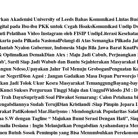
rkan Akademisi University of Leeds Bahas Komunikasi Lintas Bu
igital pada Ibu-ibu PKK untuk Cegah Hoaks
Komunikasi Undip Do
 Pelatihan Video Instagram oleh FISIP Undip
Literasi Kesehat
arta pada Pilkada Nasional
Pelangi di Atas Semangka Pilkada Ja
Mantab Nyalon Gubernur, Indonesia Maju Bila Jawa Barat Kuat
P
 & Optimalkan Demak
Dian Alex : Maju Jadi Cabub, Perjuangkan
ub’, Sardi Siap Jadi Wabub dan Bantu Sejahterakan Masyarakat
bangun Ndeso,Upayakan Jalur Tol Menuju Grobogan
Penguatan Kes
ar Negeri
Dion Agasi : Jangan Gadaikan Masa Depan Purworejo 
akau Jadi Tolok Ukur Kesra Masyarakat Temanggung
Bayang-baya
 Kunci Sukses Perguruan Tinggi Maju dan Unggul
Widodo JM : Da
‘ Trah Dayu
Supriyadi Soal Pilwakot Semarang: Calon Petahana b
engabdiannya Sudah Teruji
Dian Kristiandi :Siap Pimpin Jepara
rakat Pati
Kolonel Mar.Hariyono : Mendongkrak Popularitas Sala
na S.W dengan Tagline “ Majukan Bumi Serasi Dengan Hati”, S
malia Desiana : Ingin Melanjutkan Pengabdian Ayahandanya Me
umen Butuh Sosok Pemimpin yang Bisa Menumbuhkan Perekonom