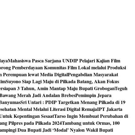
daya
Mahasiswa Pasca Sarjana UNDIP Pelajari Kajian Film
rong Pemberdayaan Komunitas Film Lokal melalui Produksi
an Perempuan lewat Media Digital
Pengabdian Masyarakat
tim
Suyono Siap Lagi Maju di Pilkada Batang, Akan Fokus
ersiapan 3 Tahun, Amin Mantap Maju Bupati Grobogan
Teguh
 Bawang Merah Jadi Andalan Brebes
Pemimpin Jepara
 Banyumas
Sri Untari : PDIP Targetkan Menang Pilkada di 19
ehatan Mental Melalui Literasi Digital Remaja
IPT Jakarta
Untuk Kepentingan Sesaat
Tarso Ingin Membuat Perubahan di
ng Pilpres pada Pilkada 2024
Tambang untuk Ormas, 100
mpingi Dua Bupati Jadi ‘Modal’ Nyalon Wakil Bupati