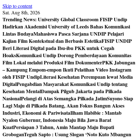
Skip to content
Sat. Aug 8th, 2026
Trending News:
University Global Classroom FISIP Undip
Hadirkan Akademisi University of Leeds Bahas Komunikasi
Lintas Budaya
Mahasiswa Pasca Sarjana UNDIP Pelajari
Kajian Film Kontekstual dan Berbasis Estetika
FISIP UNDIP
Beri Literasi Digital pada Ibu-ibu PKK untuk Cegah
Hoaks
Komunikasi Undip Dorong Pemberdayaan Komunitas
Film Lokal melalui Produksi Film Dokumenter
PKK Jabungan
– Kampung Empom-empon Ikuti Pelatihan Video Instagram
oleh FISIP Undip
Literasi Kesehatan Perempuan lewat Media
Digital
Pengabdian Masyarakat Komunikasi Undip tentang
Kesehatan Mental
Dampak Pilgub Jakarta pada Pilkada
Nasional
Pelangi di Atas Semangka Pilkada Jatim
Suyono Siap
Lagi Maju di Pilkada Batang, Akan Fokus Bangun Akses
Industri, Ekonomi & Pariwisata
Ilham Habibie : Mantab
Nyalon Gubernur, Indonesia Maju Bila Jawa Barat
Kuat
Persiapan 3 Tahun, Amin Mantap Maju Bupati
Grobogan
Teguh Sapto : Usung Slogan ‘Noto Kuto Mbangun