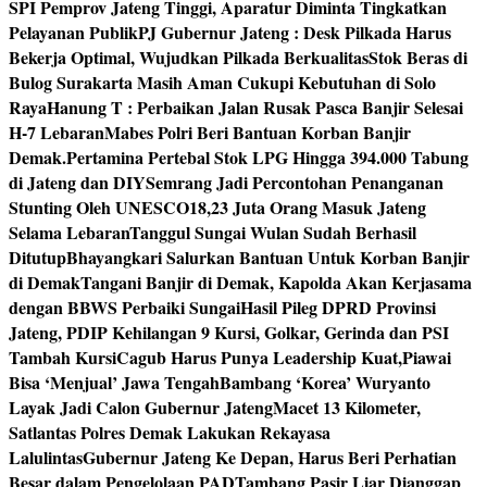
SPI Pemprov Jateng Tinggi, Aparatur Diminta Tingkatkan
Pelayanan Publik
PJ Gubernur Jateng : Desk Pilkada Harus
Bekerja Optimal, Wujudkan Pilkada Berkualitas
Stok Beras di
Bulog Surakarta Masih Aman Cukupi Kebutuhan di Solo
Raya
Hanung T : Perbaikan Jalan Rusak Pasca Banjir Selesai
H-7 Lebaran
Mabes Polri Beri Bantuan Korban Banjir
Demak.
Pertamina Pertebal Stok LPG Hingga 394.000 Tabung
di Jateng dan DIY
Semrang Jadi Percontohan Penanganan
Stunting Oleh UNESCO
18,23 Juta Orang Masuk Jateng
Selama Lebaran
Tanggul Sungai Wulan Sudah Berhasil
Ditutup
Bhayangkari Salurkan Bantuan Untuk Korban Banjir
di Demak
Tangani Banjir di Demak, Kapolda Akan Kerjasama
dengan BBWS Perbaiki Sungai
Hasil Pileg DPRD Provinsi
Jateng, PDIP Kehilangan 9 Kursi, Golkar, Gerinda dan PSI
Tambah Kursi
Cagub Harus Punya Leadership Kuat,Piawai
Bisa ‘Menjual’ Jawa Tengah
Bambang ‘Korea’ Wuryanto
Layak Jadi Calon Gubernur Jateng
Macet 13 Kilometer,
Satlantas Polres Demak Lakukan Rekayasa
Lalulintas
Gubernur Jateng Ke Depan, Harus Beri Perhatian
Besar dalam Pengelolaan PAD
Tambang Pasir Liar Dianggap