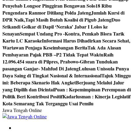
Penyebab Longsor Pinggiran Bengawan Solo
18 Ribu
Pengendara Ranmor Ditilang Polda Jateng
Jumlah Kursi di
DPR Naik,Tapi Masih Butuh Koalisi di Pigub Jateng
Duo
Srikandi Golkar di Dapil ‘Neraka’ Jabar I Lolos ke
Senayan
Sempat Undang Pro -Kontra, Pemkab Blora Tarik
Kartu LC Karaoke
Informasi Harus Dihadirkan Secara Sehat,
Wartawan Penjaga Keseimbangan Berita
Tak Ada Alasan
Pembayaran Pajak PBB –P2 Tidak Tepat Waktu
Raih
12.096.454 suara di Pilpres, Prabowo-Gibran Tundukan
pasangan Ganjar- Mahfud Di Jateng
Lulusan Unissula Punya
Daya Saing di Tingkat Nasional & Internasional
Tajuk Minggu
ini: Beberapa Skenario Hak Angket
Berjuang Melalui Jalur
yang Dipilih dan Dicintai
Puan : Kepemimpinan Perempuan di
Politik Beri Kontribusi Positif
Kadarlusman : Kinerja Legislatif
Kota Semarang Tak Terganggu Usai Pemilu
Jawa Tengah Online
Berita Jawa Tengah Terbaru dan Terkini