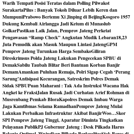
Warih Tempati Posisi Teratas dalam Polling Pilwakot
Surakarta
Pilus : Banyak Tokoh Diluar Lebih Keren dan
Mumpuni
Prabowo Bertemu Xi Jinping di Beijing
Kosgoro 1957
Dukung Kembali Airlangga Jadi Ketum di Munaslub
Golkar
Pastikan Laik Jalan, Pemprov Jateng Perketat
Pengawasan “Ramp Check” Angkutan Mudik Lebaran
18,23
Juta Pemudik akan Masuk Maupun Lintasi Jateng
GPM
Pemprov Jateng Turunkan Harga Sembako
Giliran
Direskrimsus Polda Jateng Lakukan Pengecekan SPBU di
Demak
Sabilu Taubah Blitar Beri Bantuan Korban Banjir
Demam
Amankan Puluhan Remaja, Polri Sigap Cegah ‘Perang
Sarung’
Antisipasi Kecurangan, Satreskrim Polres Demak
Sidak SPBU
Puan Maharani : Tak Ada Instruksi Wacana Hak
Angket ke Fraksi
Jalan Rusak Jadi Curhatan Arief Rohman di
Musrenbang Pemkab Blora
Kapolres Demak Imbau Warga
Jaga Kamtibmas Selama Ramadhan
Pemprov Jateng Mulai
Lakukan Perbaikan Infrastruktur Akibat Banjir
Woo…Skor
SPI Pemprov Jateng Tinggi, Aparatur Diminta Tingkatkan
Pelayanan Publik
PJ Gubernur Jateng : Desk Pilkada Harus
Bekerja Optimal, Wujudkan Pilkada Berkualitas
Stok Beras di