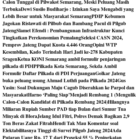
Calon Tunggal di Pilwakot Semarang, Meski Peluang Masih
Terbuka
Dewi Susilo Budiharjo : Izinkan Saya Mengabdi yang
Lebih Besar untuk Masyarakat Semarang
PDIP Kebumen
Jagokan Ristawati di Pilbub dan Bambang Pacul di Pilgub
Jateng
Slamet Efendi : Pembangunan Infrastruktur Kunci
Tingkatkan Perekonomian Pemalang
Seleksi CASN 2024,
Pemprov Jateng Dapat Kuota 4.446 Orang
Opini WTP
Kesembilan, Kado Terindah Hari Jadi ke-278 Kabupaten
Sragen
Ketua KONI Semarang ambil formulir penjaringan
pilkada di PDIP
Pilkada Kota Semarang, Sekda Ambil
Formulir Daftar Pilkada di PDI Perjuangan
Golkar Jateng
buka peluang usung Ahmad Luthfi pada Pilkada 2024
Gus
Yasin: Soal Dukungan Maju Cagub Diserahkan ke Parpol dan
Masyarakat
Harno ‘Paling Siap’Menjadi Rembang 1 (Mengulik
Calon-Calon Kandidat di Pilkada Rembang 2024)
Hilangnya
Miliaran Rupiah Sumber PAD tiap Bulan dari Sumur Tua
Minyak di Blora
Jelang Idul Fitri, Polres Demak Bagikan 2,9
Ton Beras Zakat Fitrah
Hendi Tak Mau Komentar soal
Elektabilitasnya Tinggi di Survei Pilgub Jateng 2024
Ada
Putaran Uang Rp. 17 T dari Proyeksi 55 % Peningkatan