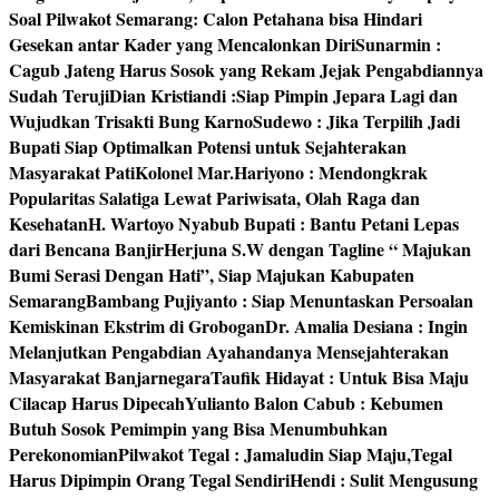
Soal Pilwakot Semarang: Calon Petahana bisa Hindari
Gesekan antar Kader yang Mencalonkan Diri
Sunarmin :
Cagub Jateng Harus Sosok yang Rekam Jejak Pengabdiannya
Sudah Teruji
Dian Kristiandi :Siap Pimpin Jepara Lagi dan
Wujudkan Trisakti Bung Karno
Sudewo : Jika Terpilih Jadi
Bupati Siap Optimalkan Potensi untuk Sejahterakan
Masyarakat Pati
Kolonel Mar.Hariyono : Mendongkrak
Popularitas Salatiga Lewat Pariwisata, Olah Raga dan
Kesehatan
H. Wartoyo Nyabub Bupati : Bantu Petani Lepas
dari Bencana Banjir
Herjuna S.W dengan Tagline “ Majukan
Bumi Serasi Dengan Hati”, Siap Majukan Kabupaten
Semarang
Bambang Pujiyanto : Siap Menuntaskan Persoalan
Kemiskinan Ekstrim di Grobogan
Dr. Amalia Desiana : Ingin
Melanjutkan Pengabdian Ayahandanya Mensejahterakan
Masyarakat Banjarnegara
Taufik Hidayat : Untuk Bisa Maju
Cilacap Harus Dipecah
Yulianto Balon Cabub : Kebumen
Butuh Sosok Pemimpin yang Bisa Menumbuhkan
Perekonomian
Pilwakot Tegal : Jamaludin Siap Maju,Tegal
Harus Dipimpin Orang Tegal Sendiri
Hendi : Sulit Mengusung