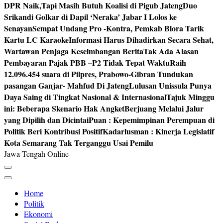
DPR Naik,Tapi Masih Butuh Koalisi di Pigub Jateng
Duo
Srikandi Golkar di Dapil ‘Neraka’ Jabar I Lolos ke
Senayan
Sempat Undang Pro -Kontra, Pemkab Blora Tarik
Kartu LC Karaoke
Informasi Harus Dihadirkan Secara Sehat,
Wartawan Penjaga Keseimbangan Berita
Tak Ada Alasan
Pembayaran Pajak PBB –P2 Tidak Tepat Waktu
Raih
12.096.454 suara di Pilpres, Prabowo-Gibran Tundukan
pasangan Ganjar- Mahfud Di Jateng
Lulusan Unissula Punya
Daya Saing di Tingkat Nasional & Internasional
Tajuk Minggu
ini: Beberapa Skenario Hak Angket
Berjuang Melalui Jalur
yang Dipilih dan Dicintai
Puan : Kepemimpinan Perempuan di
Politik Beri Kontribusi Positif
Kadarlusman : Kinerja Legislatif
Kota Semarang Tak Terganggu Usai Pemilu
Jawa Tengah Online
Home
Politik
Ekonomi