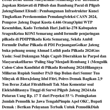
Jagokan Ristawati di Pilbub dan Bambang Pacul di Pilgub
Jateng
Slamet Efendi : Pembangunan Infrastruktur Kunci
Tingkatkan Perekonomian Pemalang
Seleksi CASN 2024,
Pemprov Jateng Dapat Kuota 4.446 Orang
Opini WTP
Kesembilan, Kado Terindah Hari Jadi ke-278 Kabupaten
Sragen
Ketua KONI Semarang ambil formulir penjaringan
pilkada di PDIP
Pilkada Kota Semarang, Sekda Ambil
Formulir Daftar Pilkada di PDI Perjuangan
Golkar Jateng
buka peluang usung Ahmad Luthfi pada Pilkada 2024
Gus
Yasin: Soal Dukungan Maju Cagub Diserahkan ke Parpol dan
Masyarakat
Harno ‘Paling Siap’Menjadi Rembang 1 (Mengulik
Calon-Calon Kandidat di Pilkada Rembang 2024)
Hilangnya
Miliaran Rupiah Sumber PAD tiap Bulan dari Sumur Tua
Minyak di Blora
Jelang Idul Fitri, Polres Demak Bagikan 2,9
Ton Beras Zakat Fitrah
Hendi Tak Mau Komentar soal
Elektabilitasnya Tinggi di Survei Pilgub Jateng 2024
Ada
Putaran Uang Rp. 17 T dari Proyeksi 55 % Peningkatan
Jumlah Pemudik ke Jawa Tengah
Pimpin Apel OKC, Bupati
Demak : Berikan Pelayanan Terbaik Untuk Pemudik
Diah