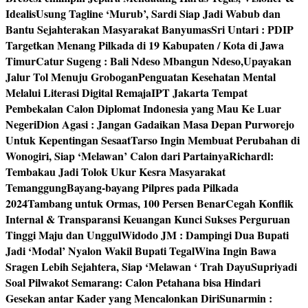
Idealis
Usung Tagline ‘Murub’, Sardi Siap Jadi Wabub dan
Bantu Sejahterakan Masyarakat Banyumas
Sri Untari : PDIP
Targetkan Menang Pilkada di 19 Kabupaten / Kota di Jawa
Timur
Catur Sugeng : Bali Ndeso Mbangun Ndeso,Upayakan
Jalur Tol Menuju Grobogan
Penguatan Kesehatan Mental
Melalui Literasi Digital Remaja
IPT Jakarta Tempat
Pembekalan Calon Diplomat Indonesia yang Mau Ke Luar
Negeri
Dion Agasi : Jangan Gadaikan Masa Depan Purworejo
Untuk Kepentingan Sesaat
Tarso Ingin Membuat Perubahan di
Wonogiri, Siap ‘Melawan’ Calon dari Partainya
Richardl:
Tembakau Jadi Tolok Ukur Kesra Masyarakat
Temanggung
Bayang-bayang Pilpres pada Pilkada
2024
Tambang untuk Ormas, 100 Persen Benar
Cegah Konflik
Internal & Transparansi Keuangan Kunci Sukses Perguruan
Tinggi Maju dan Unggul
Widodo JM : Dampingi Dua Bupati
Jadi ‘Modal’ Nyalon Wakil Bupati Tegal
Wina Ingin Bawa
Sragen Lebih Sejahtera, Siap ‘Melawan ‘ Trah Dayu
Supriyadi
Soal Pilwakot Semarang: Calon Petahana bisa Hindari
Gesekan antar Kader yang Mencalonkan Diri
Sunarmin :