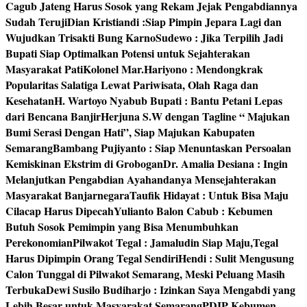
Cagub Jateng Harus Sosok yang Rekam Jejak Pengabdiannya
Sudah Teruji
Dian Kristiandi :Siap Pimpin Jepara Lagi dan
Wujudkan Trisakti Bung Karno
Sudewo : Jika Terpilih Jadi
Bupati Siap Optimalkan Potensi untuk Sejahterakan
Masyarakat Pati
Kolonel Mar.Hariyono : Mendongkrak
Popularitas Salatiga Lewat Pariwisata, Olah Raga dan
Kesehatan
H. Wartoyo Nyabub Bupati : Bantu Petani Lepas
dari Bencana Banjir
Herjuna S.W dengan Tagline “ Majukan
Bumi Serasi Dengan Hati”, Siap Majukan Kabupaten
Semarang
Bambang Pujiyanto : Siap Menuntaskan Persoalan
Kemiskinan Ekstrim di Grobogan
Dr. Amalia Desiana : Ingin
Melanjutkan Pengabdian Ayahandanya Mensejahterakan
Masyarakat Banjarnegara
Taufik Hidayat : Untuk Bisa Maju
Cilacap Harus Dipecah
Yulianto Balon Cabub : Kebumen
Butuh Sosok Pemimpin yang Bisa Menumbuhkan
Perekonomian
Pilwakot Tegal : Jamaludin Siap Maju,Tegal
Harus Dipimpin Orang Tegal Sendiri
Hendi : Sulit Mengusung
Calon Tunggal di Pilwakot Semarang, Meski Peluang Masih
Terbuka
Dewi Susilo Budiharjo : Izinkan Saya Mengabdi yang
Lebih Besar untuk Masyarakat Semarang
PDIP Kebumen