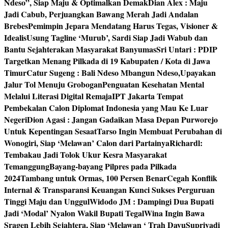
Ndeso”, Siap Maju & Optimalkan Demak
Dian Alex : Maju
Jadi Cabub, Perjuangkan Bawang Merah Jadi Andalan
Brebes
Pemimpin Jepara Mendatang Harus Tegas, Visioner &
Idealis
Usung Tagline ‘Murub’, Sardi Siap Jadi Wabub dan
Bantu Sejahterakan Masyarakat Banyumas
Sri Untari : PDIP
Targetkan Menang Pilkada di 19 Kabupaten / Kota di Jawa
Timur
Catur Sugeng : Bali Ndeso Mbangun Ndeso,Upayakan
Jalur Tol Menuju Grobogan
Penguatan Kesehatan Mental
Melalui Literasi Digital Remaja
IPT Jakarta Tempat
Pembekalan Calon Diplomat Indonesia yang Mau Ke Luar
Negeri
Dion Agasi : Jangan Gadaikan Masa Depan Purworejo
Untuk Kepentingan Sesaat
Tarso Ingin Membuat Perubahan di
Wonogiri, Siap ‘Melawan’ Calon dari Partainya
Richardl:
Tembakau Jadi Tolok Ukur Kesra Masyarakat
Temanggung
Bayang-bayang Pilpres pada Pilkada
2024
Tambang untuk Ormas, 100 Persen Benar
Cegah Konflik
Internal & Transparansi Keuangan Kunci Sukses Perguruan
Tinggi Maju dan Unggul
Widodo JM : Dampingi Dua Bupati
Jadi ‘Modal’ Nyalon Wakil Bupati Tegal
Wina Ingin Bawa
Sragen Lebih Sejahtera, Siap ‘Melawan ‘ Trah Dayu
Supriyadi