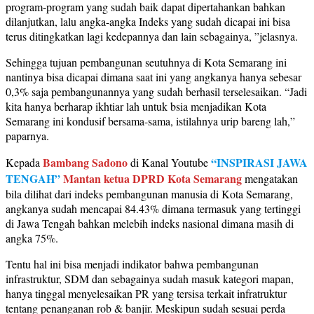
program-program yang sudah baik dapat dipertahankan bahkan
dilanjutkan, lalu angka-angka Indeks yang sudah dicapai ini bisa
terus ditingkatkan lagi kedepannya dan lain sebagainya, ”jelasnya.
Sehingga tujuan pembangunan seutuhnya di Kota Semarang ini
nantinya bisa dicapai dimana saat ini yang angkanya hanya sebesar
0,3% saja pembangunannya yang sudah berhasil terselesaikan. “Jadi
kita hanya berharap ikhtiar lah untuk bsia menjadikan Kota
Semarang ini kondusif bersama-sama, istilahnya urip bareng lah,”
paparnya.
Bambang Sadono
“INSPIRASI JAWA
Kepada
di Kanal Youtube
TENGAH”
Mantan ketua DPRD Kota Semarang
mengatakan
bila dilihat dari indeks pembangunan manusia di Kota Semarang,
angkanya sudah mencapai 84.43% dimana termasuk yang tertinggi
di Jawa Tengah bahkan melebih indeks nasional dimana masih di
angka 75%.
Tentu hal ini bisa menjadi indikator bahwa pembangunan
infrastruktur, SDM dan sebagainya sudah masuk kategori mapan,
hanya tinggal menyelesaikan PR yang tersisa terkait infratruktur
tentang penanganan rob & banjir. Meskipun sudah sesuai perda