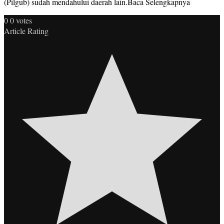
(Pilgub) sudah mendahului daerah lain.Baca Selengkapnya
0
0
votes
Article Rating