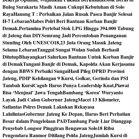
Bulog Surakarta Masih Aman Cukupi Kebutuhan di Solo
Raya
Hanung T : Perbaikan Jalan Rusak Pasca Banjir Selesai
H-7 Lebaran
Mabes Polri Beri Bantuan Korban Banjir
Demak.
Pertamina Pertebal Stok LPG Hingga 394.000 Tabung
di Jateng dan DIY
Semrang Jadi Percontohan Penanganan
Stunting Oleh UNESCO
18,23 Juta Orang Masuk Jateng
Selama Lebaran
Tanggul Sungai Wulan Sudah Berhasil
Ditutup
Bhayangkari Salurkan Bantuan Untuk Korban Banjir
di Demak
Tangani Banjir di Demak, Kapolda Akan Kerjasama
dengan BBWS Perbaiki Sungai
Hasil Pileg DPRD Provinsi
Jateng, PDIP Kehilangan 9 Kursi, Golkar, Gerinda dan PSI
Tambah Kursi
Cagub Harus Punya Leadership Kuat,Piawai
Bisa ‘Menjual’ Jawa Tengah
Bambang ‘Korea’ Wuryanto
Layak Jadi Calon Gubernur Jateng
Macet 13 Kilometer,
Satlantas Polres Demak Lakukan Rekayasa
Lalulintas
Gubernur Jateng Ke Depan, Harus Beri Perhatian
Besar dalam Pengelolaan PAD
Tambang Pasir Liar Dianggap
Penyebab Longsor Pinggiran Bengawan Solo
18 Ribu
Pengendara Ranmor Ditilang Polda Jateng
Jumlah Kursi di