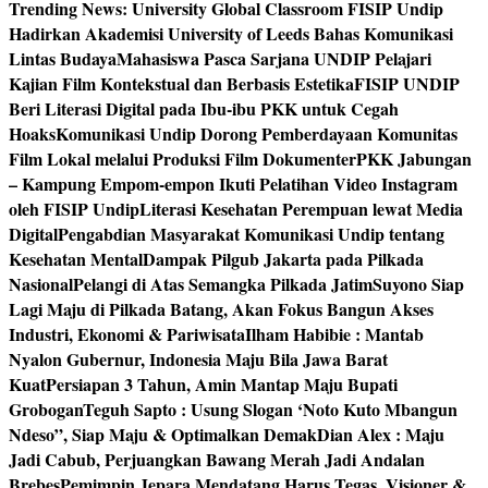
Trending News:
University Global Classroom FISIP Undip
Hadirkan Akademisi University of Leeds Bahas Komunikasi
Lintas Budaya
Mahasiswa Pasca Sarjana UNDIP Pelajari
Kajian Film Kontekstual dan Berbasis Estetika
FISIP UNDIP
Beri Literasi Digital pada Ibu-ibu PKK untuk Cegah
Hoaks
Komunikasi Undip Dorong Pemberdayaan Komunitas
Film Lokal melalui Produksi Film Dokumenter
PKK Jabungan
– Kampung Empom-empon Ikuti Pelatihan Video Instagram
oleh FISIP Undip
Literasi Kesehatan Perempuan lewat Media
Digital
Pengabdian Masyarakat Komunikasi Undip tentang
Kesehatan Mental
Dampak Pilgub Jakarta pada Pilkada
Nasional
Pelangi di Atas Semangka Pilkada Jatim
Suyono Siap
Lagi Maju di Pilkada Batang, Akan Fokus Bangun Akses
Industri, Ekonomi & Pariwisata
Ilham Habibie : Mantab
Nyalon Gubernur, Indonesia Maju Bila Jawa Barat
Kuat
Persiapan 3 Tahun, Amin Mantap Maju Bupati
Grobogan
Teguh Sapto : Usung Slogan ‘Noto Kuto Mbangun
Ndeso”, Siap Maju & Optimalkan Demak
Dian Alex : Maju
Jadi Cabub, Perjuangkan Bawang Merah Jadi Andalan
Brebes
Pemimpin Jepara Mendatang Harus Tegas, Visioner &