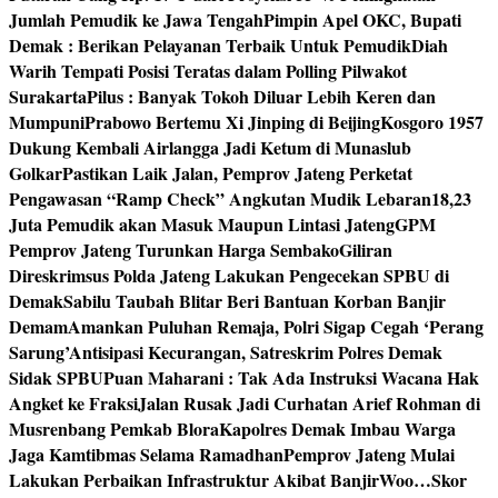
Jumlah Pemudik ke Jawa Tengah
Pimpin Apel OKC, Bupati
Demak : Berikan Pelayanan Terbaik Untuk Pemudik
Diah
Warih Tempati Posisi Teratas dalam Polling Pilwakot
Surakarta
Pilus : Banyak Tokoh Diluar Lebih Keren dan
Mumpuni
Prabowo Bertemu Xi Jinping di Beijing
Kosgoro 1957
Dukung Kembali Airlangga Jadi Ketum di Munaslub
Golkar
Pastikan Laik Jalan, Pemprov Jateng Perketat
Pengawasan “Ramp Check” Angkutan Mudik Lebaran
18,23
Juta Pemudik akan Masuk Maupun Lintasi Jateng
GPM
Pemprov Jateng Turunkan Harga Sembako
Giliran
Direskrimsus Polda Jateng Lakukan Pengecekan SPBU di
Demak
Sabilu Taubah Blitar Beri Bantuan Korban Banjir
Demam
Amankan Puluhan Remaja, Polri Sigap Cegah ‘Perang
Sarung’
Antisipasi Kecurangan, Satreskrim Polres Demak
Sidak SPBU
Puan Maharani : Tak Ada Instruksi Wacana Hak
Angket ke Fraksi
Jalan Rusak Jadi Curhatan Arief Rohman di
Musrenbang Pemkab Blora
Kapolres Demak Imbau Warga
Jaga Kamtibmas Selama Ramadhan
Pemprov Jateng Mulai
Lakukan Perbaikan Infrastruktur Akibat Banjir
Woo…Skor