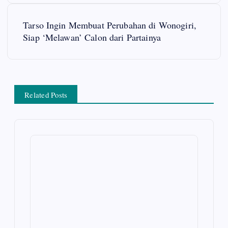
s
Tarso Ingin Membuat Perubahan di Wonogiri,
t
Siap ‘Melawan’ Calon dari Partainya
n
a
Related Posts
v
i
g
a
t