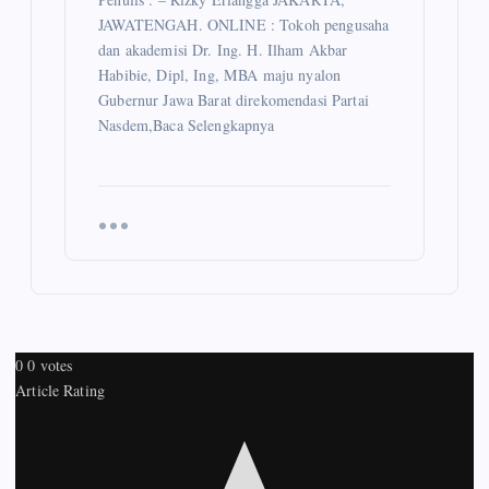
JAWATENGAH. ONLINE : Tokoh pengusaha
dan akademisi Dr. Ing. H. Ilham Akbar
Habibie, Dipl, Ing, MBA maju nyalon
Gubernur Jawa Barat direkomendasi Partai
Nasdem,Baca Selengkapnya
0
0
votes
Article Rating