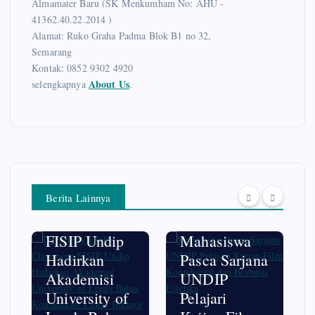
Almamater Baru (SK Menkumham No: AHU -
41362.40.22.2014 )
Alamat: Ruko Graha Padma Blok B1 no 32,
Semarang
Kontak: 0852 9302 4920
About Us
selengkapnya
.
HOT NEWS
PERGURUAN
TINGGI
HOT NEWS
University
KAMPUS
Berita Lainnya
Global
PENDIDIKAN
Classroom
FISIP Undip
Mahasiswa
Hadirkan
Pasca Sarjana
Akademisi
UNDIP
University of
Pelajari