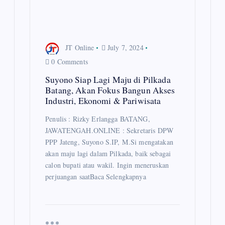
i
o
n
JT Online
July 7, 2024
0 Comments
Suyono Siap Lagi Maju di Pilkada
Batang, Akan Fokus Bangun Akses
Industri, Ekonomi & Pariwisata
Penulis : Rizky Erlangga BATANG,
JAWATENGAH.ONLINE : Sekretaris DPW
PPP Jateng, Suyono S.IP, M.Si mengatakan
akan maju lagi dalam Pilkada, baik sebagai
calon bupati atau wakil. Ingin meneruskan
perjuangan saatBaca Selengkapnya