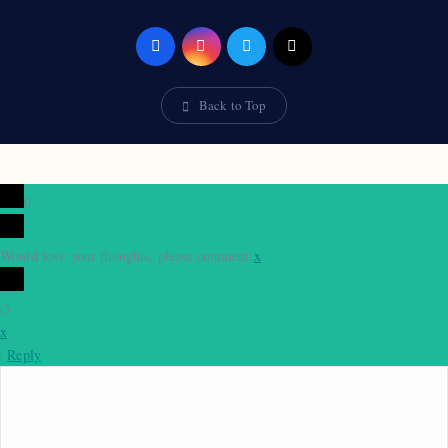
Back to Top
0
Would love your thoughts, please comment.
x
(
)
x
|
Reply