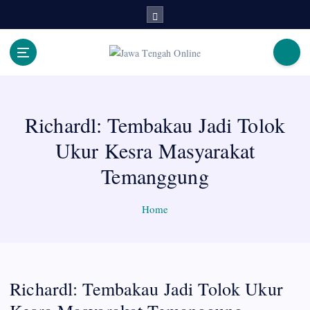
S
k
i
p
Berita Jawa Tengah Terbaru dan Terkini
t
o
c
Richardl: Tembakau Jadi Tolok
o
n
Ukur Kesra Masyarakat
t
e
Temanggung
n
t
Home
Richardl: Tembakau Jadi Tolok Ukur