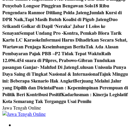
Penyebab Longsor Pinggiran Bengawan Solo
18 Ribu
Pengendara Ranmor Ditilang Polda Jateng
Jumlah Kursi di
DPR Naik,Tapi Masih Butuh Koalisi di Pigub Jateng
Duo
Srikandi Golkar di Dapil ‘Neraka’ Jabar I Lolos ke
Senayan
Sempat Undang Pro -Kontra, Pemkab Blora Tarik
Kartu LC Karaoke
Informasi Harus Dihadirkan Secara Sehat,
Wartawan Penjaga Keseimbangan Berita
Tak Ada Alasan
Pembayaran Pajak PBB –P2 Tidak Tepat Waktu
Raih
12.096.454 suara di Pilpres, Prabowo-Gibran Tundukan
pasangan Ganjar- Mahfud Di Jateng
Lulusan Unissula Punya
Daya Saing di Tingkat Nasional & Internasional
Tajuk Minggu
ini: Beberapa Skenario Hak Angket
Berjuang Melalui Jalur
yang Dipilih dan Dicintai
Puan : Kepemimpinan Perempuan di
Politik Beri Kontribusi Positif
Kadarlusman : Kinerja Legislatif
Kota Semarang Tak Terganggu Usai Pemilu
Jawa Tengah Online
Berita Jawa Tengah Terbaru dan Terkini