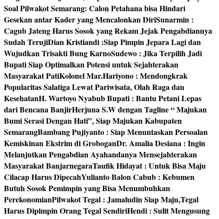
Soal Pilwakot Semarang: Calon Petahana bisa Hindari
Gesekan antar Kader yang Mencalonkan Diri
Sunarmin :
Cagub Jateng Harus Sosok yang Rekam Jejak Pengabdiannya
Sudah Teruji
Dian Kristiandi :Siap Pimpin Jepara Lagi dan
Wujudkan Trisakti Bung Karno
Sudewo : Jika Terpilih Jadi
Bupati Siap Optimalkan Potensi untuk Sejahterakan
Masyarakat Pati
Kolonel Mar.Hariyono : Mendongkrak
Popularitas Salatiga Lewat Pariwisata, Olah Raga dan
Kesehatan
H. Wartoyo Nyabub Bupati : Bantu Petani Lepas
dari Bencana Banjir
Herjuna S.W dengan Tagline “ Majukan
Bumi Serasi Dengan Hati”, Siap Majukan Kabupaten
Semarang
Bambang Pujiyanto : Siap Menuntaskan Persoalan
Kemiskinan Ekstrim di Grobogan
Dr. Amalia Desiana : Ingin
Melanjutkan Pengabdian Ayahandanya Mensejahterakan
Masyarakat Banjarnegara
Taufik Hidayat : Untuk Bisa Maju
Cilacap Harus Dipecah
Yulianto Balon Cabub : Kebumen
Butuh Sosok Pemimpin yang Bisa Menumbuhkan
Perekonomian
Pilwakot Tegal : Jamaludin Siap Maju,Tegal
Harus Dipimpin Orang Tegal Sendiri
Hendi : Sulit Mengusung