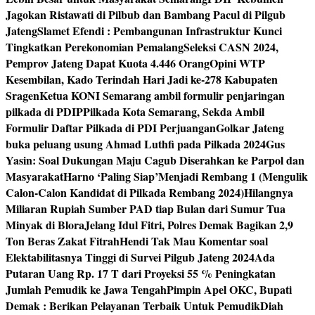
Jagokan Ristawati di Pilbub dan Bambang Pacul di Pilgub
Jateng
Slamet Efendi : Pembangunan Infrastruktur Kunci
Tingkatkan Perekonomian Pemalang
Seleksi CASN 2024,
Pemprov Jateng Dapat Kuota 4.446 Orang
Opini WTP
Kesembilan, Kado Terindah Hari Jadi ke-278 Kabupaten
Sragen
Ketua KONI Semarang ambil formulir penjaringan
pilkada di PDIP
Pilkada Kota Semarang, Sekda Ambil
Formulir Daftar Pilkada di PDI Perjuangan
Golkar Jateng
buka peluang usung Ahmad Luthfi pada Pilkada 2024
Gus
Yasin: Soal Dukungan Maju Cagub Diserahkan ke Parpol dan
Masyarakat
Harno ‘Paling Siap’Menjadi Rembang 1 (Mengulik
Calon-Calon Kandidat di Pilkada Rembang 2024)
Hilangnya
Miliaran Rupiah Sumber PAD tiap Bulan dari Sumur Tua
Minyak di Blora
Jelang Idul Fitri, Polres Demak Bagikan 2,9
Ton Beras Zakat Fitrah
Hendi Tak Mau Komentar soal
Elektabilitasnya Tinggi di Survei Pilgub Jateng 2024
Ada
Putaran Uang Rp. 17 T dari Proyeksi 55 % Peningkatan
Jumlah Pemudik ke Jawa Tengah
Pimpin Apel OKC, Bupati
Demak : Berikan Pelayanan Terbaik Untuk Pemudik
Diah