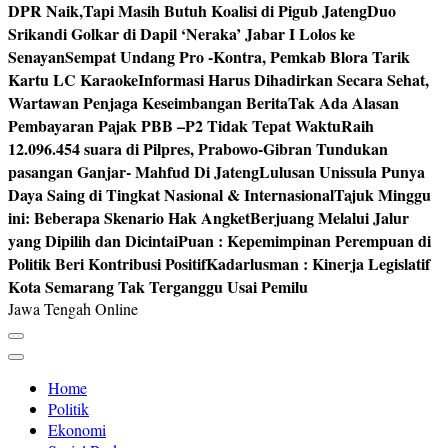
DPR Naik,Tapi Masih Butuh Koalisi di Pigub Jateng
Duo
Srikandi Golkar di Dapil ‘Neraka’ Jabar I Lolos ke
Senayan
Sempat Undang Pro -Kontra, Pemkab Blora Tarik
Kartu LC Karaoke
Informasi Harus Dihadirkan Secara Sehat,
Wartawan Penjaga Keseimbangan Berita
Tak Ada Alasan
Pembayaran Pajak PBB –P2 Tidak Tepat Waktu
Raih
12.096.454 suara di Pilpres, Prabowo-Gibran Tundukan
pasangan Ganjar- Mahfud Di Jateng
Lulusan Unissula Punya
Daya Saing di Tingkat Nasional & Internasional
Tajuk Minggu
ini: Beberapa Skenario Hak Angket
Berjuang Melalui Jalur
yang Dipilih dan Dicintai
Puan : Kepemimpinan Perempuan di
Politik Beri Kontribusi Positif
Kadarlusman : Kinerja Legislatif
Kota Semarang Tak Terganggu Usai Pemilu
Jawa Tengah Online
Home
Politik
Ekonomi