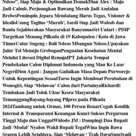
Ndeso”, Siap Maju & Optimalkan Demak
Dian Alex : Maju
Jadi Cabub, Perjuangkan Bawang Merah Jadi Andalan
Brebes
Pemimpin Jepara Mendatang Harus Tegas, Visioner &
Idealis
Usung Tagline ‘Murub’, Sardi Siap Jadi Wabub dan
Bantu Sejahterakan Masyarakat Banyumas
Sri Untari : PDIP
Targetkan Menang Pilkada di 19 Kabupaten / Kota di Jawa
Timur
Catur Sugeng : Bali Ndeso Mbangun Ndeso,Upayakan
Jalur Tol Menuju Grobogan
Penguatan Kesehatan Mental
Melalui Literasi Digital Remaja
IPT Jakarta Tempat
Pembekalan Calon Diplomat Indonesia yang Mau Ke Luar
Negeri
Dion Agasi : Jangan Gadaikan Masa Depan Purworejo
Untuk Kepentingan Sesaat
Tarso Ingin Membuat Perubahan di
Wonogiri, Siap ‘Melawan’ Calon dari Partainya
Richardl:
Tembakau Jadi Tolok Ukur Kesra Masyarakat
Temanggung
Bayang-bayang Pilpres pada Pilkada
2024
Tambang untuk Ormas, 100 Persen Benar
Cegah Konflik
Internal & Transparansi Keuangan Kunci Sukses Perguruan
Tinggi Maju dan Unggul
Widodo JM : Dampingi Dua Bupati
Jadi ‘Modal’ Nyalon Wakil Bupati Tegal
Wina Ingin Bawa
Sragen Lebih Sejahtera, Siap ‘Melawan ‘ Trah Dayu
Supriyadi