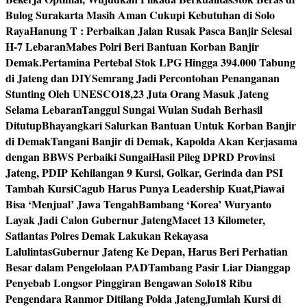
Bulog Surakarta Masih Aman Cukupi Kebutuhan di Solo
Raya
Hanung T : Perbaikan Jalan Rusak Pasca Banjir Selesai
H-7 Lebaran
Mabes Polri Beri Bantuan Korban Banjir
Demak.
Pertamina Pertebal Stok LPG Hingga 394.000 Tabung
di Jateng dan DIY
Semrang Jadi Percontohan Penanganan
Stunting Oleh UNESCO
18,23 Juta Orang Masuk Jateng
Selama Lebaran
Tanggul Sungai Wulan Sudah Berhasil
Ditutup
Bhayangkari Salurkan Bantuan Untuk Korban Banjir
di Demak
Tangani Banjir di Demak, Kapolda Akan Kerjasama
dengan BBWS Perbaiki Sungai
Hasil Pileg DPRD Provinsi
Jateng, PDIP Kehilangan 9 Kursi, Golkar, Gerinda dan PSI
Tambah Kursi
Cagub Harus Punya Leadership Kuat,Piawai
Bisa ‘Menjual’ Jawa Tengah
Bambang ‘Korea’ Wuryanto
Layak Jadi Calon Gubernur Jateng
Macet 13 Kilometer,
Satlantas Polres Demak Lakukan Rekayasa
Lalulintas
Gubernur Jateng Ke Depan, Harus Beri Perhatian
Besar dalam Pengelolaan PAD
Tambang Pasir Liar Dianggap
Penyebab Longsor Pinggiran Bengawan Solo
18 Ribu
Pengendara Ranmor Ditilang Polda Jateng
Jumlah Kursi di