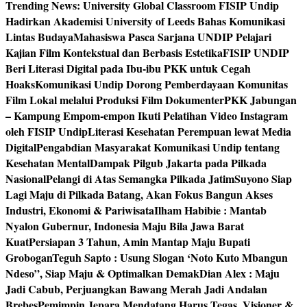
Trending News:
University Global Classroom FISIP Undip
Hadirkan Akademisi University of Leeds Bahas Komunikasi
Lintas Budaya
Mahasiswa Pasca Sarjana UNDIP Pelajari
Kajian Film Kontekstual dan Berbasis Estetika
FISIP UNDIP
Beri Literasi Digital pada Ibu-ibu PKK untuk Cegah
Hoaks
Komunikasi Undip Dorong Pemberdayaan Komunitas
Film Lokal melalui Produksi Film Dokumenter
PKK Jabungan
– Kampung Empom-empon Ikuti Pelatihan Video Instagram
oleh FISIP Undip
Literasi Kesehatan Perempuan lewat Media
Digital
Pengabdian Masyarakat Komunikasi Undip tentang
Kesehatan Mental
Dampak Pilgub Jakarta pada Pilkada
Nasional
Pelangi di Atas Semangka Pilkada Jatim
Suyono Siap
Lagi Maju di Pilkada Batang, Akan Fokus Bangun Akses
Industri, Ekonomi & Pariwisata
Ilham Habibie : Mantab
Nyalon Gubernur, Indonesia Maju Bila Jawa Barat
Kuat
Persiapan 3 Tahun, Amin Mantap Maju Bupati
Grobogan
Teguh Sapto : Usung Slogan ‘Noto Kuto Mbangun
Ndeso”, Siap Maju & Optimalkan Demak
Dian Alex : Maju
Jadi Cabub, Perjuangkan Bawang Merah Jadi Andalan
Brebes
Pemimpin Jepara Mendatang Harus Tegas, Visioner &