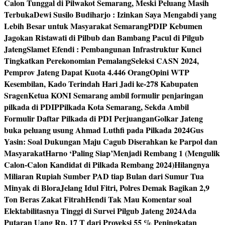
Calon Tunggal di Pilwakot Semarang, Meski Peluang Masih
Terbuka
Dewi Susilo Budiharjo : Izinkan Saya Mengabdi yang
Lebih Besar untuk Masyarakat Semarang
PDIP Kebumen
Jagokan Ristawati di Pilbub dan Bambang Pacul di Pilgub
Jateng
Slamet Efendi : Pembangunan Infrastruktur Kunci
Tingkatkan Perekonomian Pemalang
Seleksi CASN 2024,
Pemprov Jateng Dapat Kuota 4.446 Orang
Opini WTP
Kesembilan, Kado Terindah Hari Jadi ke-278 Kabupaten
Sragen
Ketua KONI Semarang ambil formulir penjaringan
pilkada di PDIP
Pilkada Kota Semarang, Sekda Ambil
Formulir Daftar Pilkada di PDI Perjuangan
Golkar Jateng
buka peluang usung Ahmad Luthfi pada Pilkada 2024
Gus
Yasin: Soal Dukungan Maju Cagub Diserahkan ke Parpol dan
Masyarakat
Harno ‘Paling Siap’Menjadi Rembang 1 (Mengulik
Calon-Calon Kandidat di Pilkada Rembang 2024)
Hilangnya
Miliaran Rupiah Sumber PAD tiap Bulan dari Sumur Tua
Minyak di Blora
Jelang Idul Fitri, Polres Demak Bagikan 2,9
Ton Beras Zakat Fitrah
Hendi Tak Mau Komentar soal
Elektabilitasnya Tinggi di Survei Pilgub Jateng 2024
Ada
Putaran Uang Rp. 17 T dari Proyeksi 55 % Peningkatan