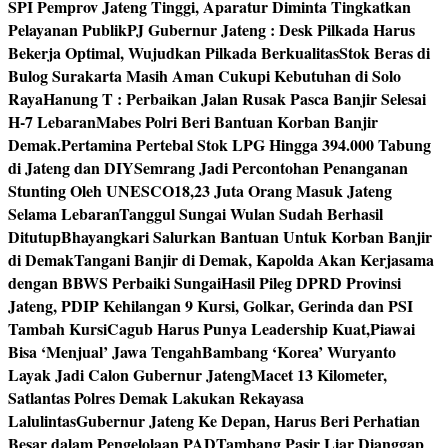
SPI Pemprov Jateng Tinggi, Aparatur Diminta Tingkatkan
Pelayanan Publik
PJ Gubernur Jateng : Desk Pilkada Harus
Bekerja Optimal, Wujudkan Pilkada Berkualitas
Stok Beras di
Bulog Surakarta Masih Aman Cukupi Kebutuhan di Solo
Raya
Hanung T : Perbaikan Jalan Rusak Pasca Banjir Selesai
H-7 Lebaran
Mabes Polri Beri Bantuan Korban Banjir
Demak.
Pertamina Pertebal Stok LPG Hingga 394.000 Tabung
di Jateng dan DIY
Semrang Jadi Percontohan Penanganan
Stunting Oleh UNESCO
18,23 Juta Orang Masuk Jateng
Selama Lebaran
Tanggul Sungai Wulan Sudah Berhasil
Ditutup
Bhayangkari Salurkan Bantuan Untuk Korban Banjir
di Demak
Tangani Banjir di Demak, Kapolda Akan Kerjasama
dengan BBWS Perbaiki Sungai
Hasil Pileg DPRD Provinsi
Jateng, PDIP Kehilangan 9 Kursi, Golkar, Gerinda dan PSI
Tambah Kursi
Cagub Harus Punya Leadership Kuat,Piawai
Bisa ‘Menjual’ Jawa Tengah
Bambang ‘Korea’ Wuryanto
Layak Jadi Calon Gubernur Jateng
Macet 13 Kilometer,
Satlantas Polres Demak Lakukan Rekayasa
Lalulintas
Gubernur Jateng Ke Depan, Harus Beri Perhatian
Besar dalam Pengelolaan PAD
Tambang Pasir Liar Dianggap