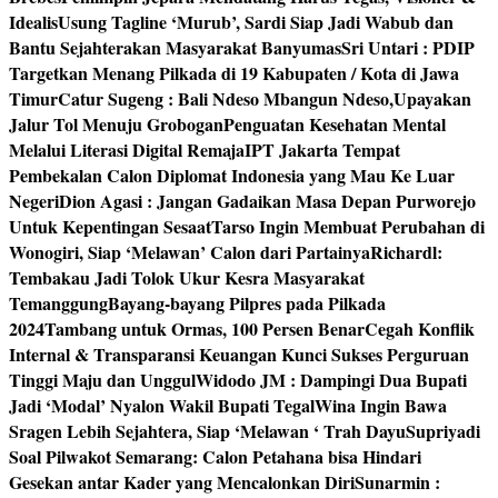
Idealis
Usung Tagline ‘Murub’, Sardi Siap Jadi Wabub dan
Bantu Sejahterakan Masyarakat Banyumas
Sri Untari : PDIP
Targetkan Menang Pilkada di 19 Kabupaten / Kota di Jawa
Timur
Catur Sugeng : Bali Ndeso Mbangun Ndeso,Upayakan
Jalur Tol Menuju Grobogan
Penguatan Kesehatan Mental
Melalui Literasi Digital Remaja
IPT Jakarta Tempat
Pembekalan Calon Diplomat Indonesia yang Mau Ke Luar
Negeri
Dion Agasi : Jangan Gadaikan Masa Depan Purworejo
Untuk Kepentingan Sesaat
Tarso Ingin Membuat Perubahan di
Wonogiri, Siap ‘Melawan’ Calon dari Partainya
Richardl:
Tembakau Jadi Tolok Ukur Kesra Masyarakat
Temanggung
Bayang-bayang Pilpres pada Pilkada
2024
Tambang untuk Ormas, 100 Persen Benar
Cegah Konflik
Internal & Transparansi Keuangan Kunci Sukses Perguruan
Tinggi Maju dan Unggul
Widodo JM : Dampingi Dua Bupati
Jadi ‘Modal’ Nyalon Wakil Bupati Tegal
Wina Ingin Bawa
Sragen Lebih Sejahtera, Siap ‘Melawan ‘ Trah Dayu
Supriyadi
Soal Pilwakot Semarang: Calon Petahana bisa Hindari
Gesekan antar Kader yang Mencalonkan Diri
Sunarmin :