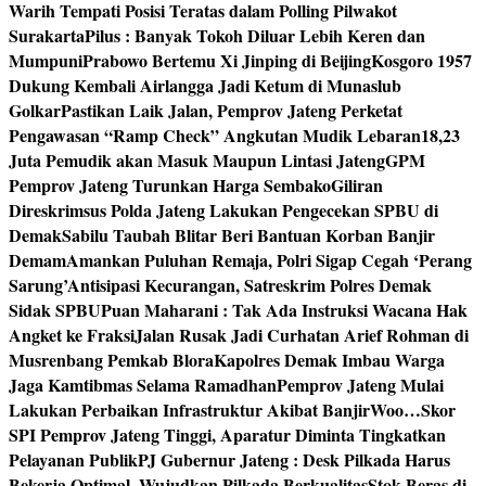
Warih Tempati Posisi Teratas dalam Polling Pilwakot
Surakarta
Pilus : Banyak Tokoh Diluar Lebih Keren dan
Mumpuni
Prabowo Bertemu Xi Jinping di Beijing
Kosgoro 1957
Dukung Kembali Airlangga Jadi Ketum di Munaslub
Golkar
Pastikan Laik Jalan, Pemprov Jateng Perketat
Pengawasan “Ramp Check” Angkutan Mudik Lebaran
18,23
Juta Pemudik akan Masuk Maupun Lintasi Jateng
GPM
Pemprov Jateng Turunkan Harga Sembako
Giliran
Direskrimsus Polda Jateng Lakukan Pengecekan SPBU di
Demak
Sabilu Taubah Blitar Beri Bantuan Korban Banjir
Demam
Amankan Puluhan Remaja, Polri Sigap Cegah ‘Perang
Sarung’
Antisipasi Kecurangan, Satreskrim Polres Demak
Sidak SPBU
Puan Maharani : Tak Ada Instruksi Wacana Hak
Angket ke Fraksi
Jalan Rusak Jadi Curhatan Arief Rohman di
Musrenbang Pemkab Blora
Kapolres Demak Imbau Warga
Jaga Kamtibmas Selama Ramadhan
Pemprov Jateng Mulai
Lakukan Perbaikan Infrastruktur Akibat Banjir
Woo…Skor
SPI Pemprov Jateng Tinggi, Aparatur Diminta Tingkatkan
Pelayanan Publik
PJ Gubernur Jateng : Desk Pilkada Harus
Bekerja Optimal, Wujudkan Pilkada Berkualitas
Stok Beras di