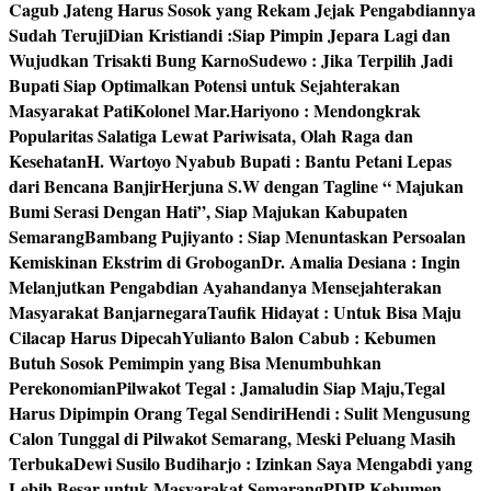
Cagub Jateng Harus Sosok yang Rekam Jejak Pengabdiannya
Sudah Teruji
Dian Kristiandi :Siap Pimpin Jepara Lagi dan
Wujudkan Trisakti Bung Karno
Sudewo : Jika Terpilih Jadi
Bupati Siap Optimalkan Potensi untuk Sejahterakan
Masyarakat Pati
Kolonel Mar.Hariyono : Mendongkrak
Popularitas Salatiga Lewat Pariwisata, Olah Raga dan
Kesehatan
H. Wartoyo Nyabub Bupati : Bantu Petani Lepas
dari Bencana Banjir
Herjuna S.W dengan Tagline “ Majukan
Bumi Serasi Dengan Hati”, Siap Majukan Kabupaten
Semarang
Bambang Pujiyanto : Siap Menuntaskan Persoalan
Kemiskinan Ekstrim di Grobogan
Dr. Amalia Desiana : Ingin
Melanjutkan Pengabdian Ayahandanya Mensejahterakan
Masyarakat Banjarnegara
Taufik Hidayat : Untuk Bisa Maju
Cilacap Harus Dipecah
Yulianto Balon Cabub : Kebumen
Butuh Sosok Pemimpin yang Bisa Menumbuhkan
Perekonomian
Pilwakot Tegal : Jamaludin Siap Maju,Tegal
Harus Dipimpin Orang Tegal Sendiri
Hendi : Sulit Mengusung
Calon Tunggal di Pilwakot Semarang, Meski Peluang Masih
Terbuka
Dewi Susilo Budiharjo : Izinkan Saya Mengabdi yang
Lebih Besar untuk Masyarakat Semarang
PDIP Kebumen