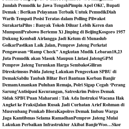
Jumlah Pemudik ke Jawa Tengah
Pimpin Apel OKC, Bupati
Demak : Berikan Pelayanan Terbaik Untuk Pemudik
Diah
Warih Tempati Posisi Teratas dalam Polling Pilwakot
Surakarta
Pilus : Banyak Tokoh Diluar Lebih Keren dan
Mumpuni
Prabowo Bertemu Xi Jinping di Beijing
Kosgoro 1957
Dukung Kembali Airlangga Jadi Ketum di Munaslub
Golkar
Pastikan Laik Jalan, Pemprov Jateng Perketat
Pengawasan “Ramp Check” Angkutan Mudik Lebaran
18,23
Juta Pemudik akan Masuk Maupun Lintasi Jateng
GPM
Pemprov Jateng Turunkan Harga Sembako
Giliran
Direskrimsus Polda Jateng Lakukan Pengecekan SPBU di
Demak
Sabilu Taubah Blitar Beri Bantuan Korban Banjir
Demam
Amankan Puluhan Remaja, Polri Sigap Cegah ‘Perang
Sarung’
Antisipasi Kecurangan, Satreskrim Polres Demak
Sidak SPBU
Puan Maharani : Tak Ada Instruksi Wacana Hak
Angket ke Fraksi
Jalan Rusak Jadi Curhatan Arief Rohman di
Musrenbang Pemkab Blora
Kapolres Demak Imbau Warga
Jaga Kamtibmas Selama Ramadhan
Pemprov Jateng Mulai
Lakukan Perbaikan Infrastruktur Akibat Banjir
Woo…Skor