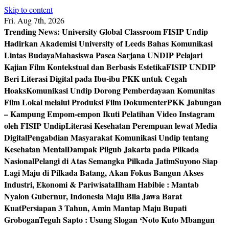
Skip to content
Fri. Aug 7th, 2026
Trending News:
University Global Classroom FISIP Undip
Hadirkan Akademisi University of Leeds Bahas Komunikasi
Lintas Budaya
Mahasiswa Pasca Sarjana UNDIP Pelajari
Kajian Film Kontekstual dan Berbasis Estetika
FISIP UNDIP
Beri Literasi Digital pada Ibu-ibu PKK untuk Cegah
Hoaks
Komunikasi Undip Dorong Pemberdayaan Komunitas
Film Lokal melalui Produksi Film Dokumenter
PKK Jabungan
– Kampung Empom-empon Ikuti Pelatihan Video Instagram
oleh FISIP Undip
Literasi Kesehatan Perempuan lewat Media
Digital
Pengabdian Masyarakat Komunikasi Undip tentang
Kesehatan Mental
Dampak Pilgub Jakarta pada Pilkada
Nasional
Pelangi di Atas Semangka Pilkada Jatim
Suyono Siap
Lagi Maju di Pilkada Batang, Akan Fokus Bangun Akses
Industri, Ekonomi & Pariwisata
Ilham Habibie : Mantab
Nyalon Gubernur, Indonesia Maju Bila Jawa Barat
Kuat
Persiapan 3 Tahun, Amin Mantap Maju Bupati
Grobogan
Teguh Sapto : Usung Slogan ‘Noto Kuto Mbangun