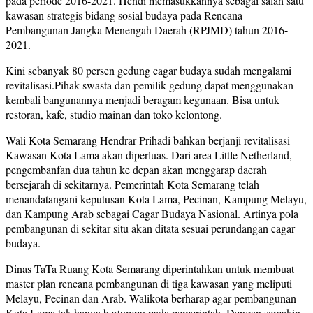
pada periode 2016-2021. Hendi memasukkannya sebagai salah satu
kawasan strategis bidang sosial budaya pada Rencana
Pembangunan Jangka Menengah Daerah (RPJMD) tahun 2016-
2021.
Kini sebanyak 80 persen gedung cagar budaya sudah mengalami
revitalisasi.Pihak swasta dan pemilik gedung dapat menggunakan
kembali bangunannya menjadi beragam kegunaan. Bisa untuk
restoran, kafe, studio mainan dan toko kelontong.
Wali Kota Semarang Hendrar Prihadi bahkan berjanji revitalisasi
Kawasan Kota Lama akan diperluas. Dari area Little Netherland,
pengembanfan dua tahun ke depan akan menggarap daerah
bersejarah di sekitarnya. Pemerintah Kota Semarang telah
menandatangani keputusan Kota Lama, Pecinan, Kampung Melayu,
dan Kampung Arab sebagai Cagar Budaya Nasional. Artinya pola
pembangunan di sekitar situ akan ditata sesuai perundangan cagar
budaya.
Dinas TaTa Ruang Kota Semarang diperintahkan untuk membuat
master plan rencana pembangunan di tiga kawasan yang meliputi
Melayu, Pecinan dan Arab. Walikota berharap agar pembangunan
Kota Lama tak hanya bertumpu pada pemerintah. Dengan semakin