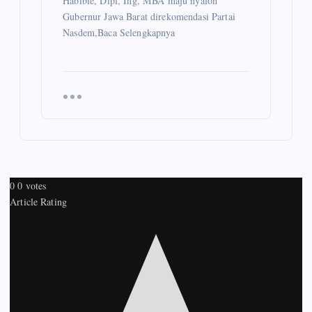
Habibie, Dipl, Ing, MBA maju nyalon
Gubernur Jawa Barat direkomendasi Partai
Nasdem,Baca Selengkapnya
0
0
votes
Article Rating