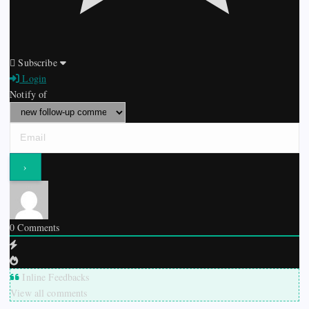
Subscribe
Login
Notify of
0
Comments
Inline Feedbacks
View all comments