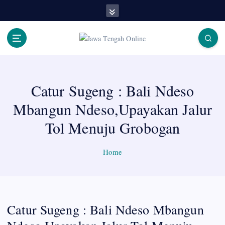
S
k
i
p
Berita Jawa Tengah Terbaru dan Terkini
t
o
c
Catur Sugeng : Bali Ndeso
o
n
Mbangun Ndeso,Upayakan Jalur
t
e
Tol Menuju Grobogan
n
t
Home
Catur Sugeng : Bali Ndeso Mbangun