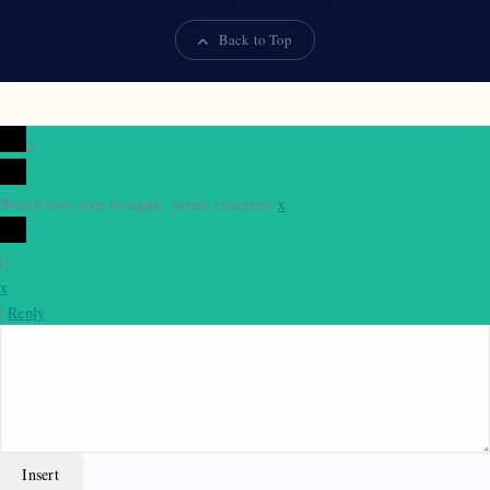
Back to Top
0
Would love your thoughts, please comment.
x
(
)
x
|
Reply
Insert