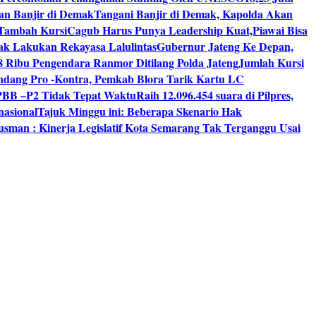
an Banjir di Demak
Tangani Banjir di Demak, Kapolda Akan
I Tambah Kursi
Cagub Harus Punya Leadership Kuat,Piawai Bisa
mak Lakukan Rekayasa Lalulintas
Gubernur Jateng Ke Depan,
8 Ribu Pengendara Ranmor Ditilang Polda Jateng
Jumlah Kursi
dang Pro -Kontra, Pemkab Blora Tarik Kartu LC
PBB –P2 Tidak Tepat Waktu
Raih 12.096.454 suara di Pilpres,
nasional
Tajuk Minggu ini: Beberapa Skenario Hak
usman : Kinerja Legislatif Kota Semarang Tak Terganggu Usai