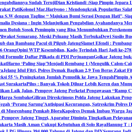
engabdiannya Sudah Teruji
Dian Kristiandi :Siap Pimpin Jepara
rakat Pati
Kolonel Mar.Hariyono : Mendongkrak Popularitas Sala
na S.W dengan Tagline “ Majukan Bumi Serasi Dengan Hati”, S
malia Desiana : Ingin Melanjutkan Pengabdian Ayahandanya Me
umen Butuh Sosok Pemimpin yang Bisa Menumbuhkan Perekonom
 Pilwakot Semarang, Meski Peluang Masih Terbuka
Dewi Susilo Bu
ub dan Bambang Pacul di Pilgub Jateng
Slamet Efendi : Pembang
46 Orang
Opini WTP Kesembilan, Kado Terindah Hari Jadi ke-27
il Formulir Daftar Pilkada di PDI Perjuangan
Golkar Jateng buk
akat
Harno ‘Paling Siap’Menjadi Rembang 1 (Mengulik Calon-Cal
ra
Jelang Idul Fitri, Polres Demak Bagikan 2,9 Ton Beras Zakat Fi
yeksi 55 % Peningkatan Jumlah Pemudik ke Jawa Tengah
Pimpin A
kot Surakarta
Pilus : Banyak Tokoh Diluar Lebih Keren dan Mum
tikan Laik Jalan, Pemprov Jateng Perketat Pengawasan “Ramp
 Harga Sembako
Giliran Direskrimsus Polda Jateng Lakukan Pe
egah ‘Perang Sarung’
Antisipasi Kecurangan, Satreskrim Polre
n di Musrenbang Pemkab Blora
Kapolres Demak Imbau Warga Ja
emprov Jateng Tinggi, Aparatur Diminta Tingkatkan Pelayana
rakarta Masih Aman Cukupi Kebutuhan di Solo Raya
Hanung T : 
tok LPG Hingga 394.000 Tabung di Jateng dan DIY
Semrang Jadi