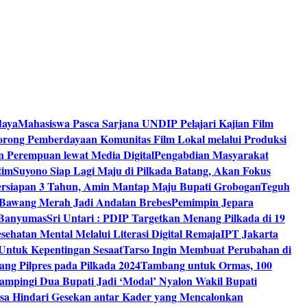
daya
Mahasiswa Pasca Sarjana UNDIP Pelajari Kajian Film
rong Pemberdayaan Komunitas Film Lokal melalui Produksi
an Perempuan lewat Media Digital
Pengabdian Masyarakat
tim
Suyono Siap Lagi Maju di Pilkada Batang, Akan Fokus
ersiapan 3 Tahun, Amin Mantap Maju Bupati Grobogan
Teguh
 Bawang Merah Jadi Andalan Brebes
Pemimpin Jepara
 Banyumas
Sri Untari : PDIP Targetkan Menang Pilkada di 19
ehatan Mental Melalui Literasi Digital Remaja
IPT Jakarta
Untuk Kepentingan Sesaat
Tarso Ingin Membuat Perubahan di
ng Pilpres pada Pilkada 2024
Tambang untuk Ormas, 100
mpingi Dua Bupati Jadi ‘Modal’ Nyalon Wakil Bupati
isa Hindari Gesekan antar Kader yang Mencalonkan