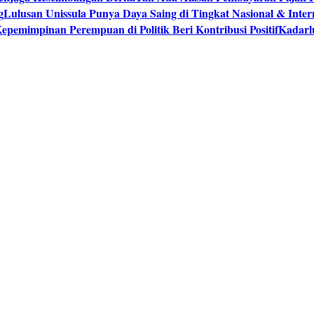
g
Lulusan Unissula Punya Daya Saing di Tingkat Nasional & Inter
epemimpinan Perempuan di Politik Beri Kontribusi Positif
Kadarl