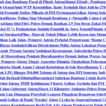
ub dan Bambang Pacul di Pilgub Jateng
Slamet Efendi : Pembang
46 Orang
Opini WTP Kesembilan, Kado Terindah Hari Jadi ke-27
il Formulir Daftar Pilkada di PDI Perjuangan
Golkar Jateng buk
akat
Harno ‘Paling Siap’Menjadi Rembang 1 (Mengulik Calon-Cal
ra
Jelang Idul Fitri, Polres Demak Bagikan 2,9 Ton Beras Zakat Fi
yeksi 55 % Peningkatan Jumlah Pemudik ke Jawa Tengah
Pimpin A
kot Surakarta
Pilus : Banyak Tokoh Diluar Lebih Keren dan Mum
tikan Laik Jalan, Pemprov Jateng Perketat Pengawasan “Ramp
 Harga Sembako
Giliran Direskrimsus Polda Jateng Lakukan Pe
egah ‘Perang Sarung’
Antisipasi Kecurangan, Satreskrim Polre
n di Musrenbang Pemkab Blora
Kapolres Demak Imbau Warga Ja
emprov Jateng Tinggi, Aparatur Diminta Tingkatkan Pelayana
rakarta Masih Aman Cukupi Kebutuhan di Solo Raya
Hanung T : 
tok LPG Hingga 394.000 Tabung di Jateng dan DIY
Semrang Jadi
ah Berhasil Ditutup
Bhayangkari Salurkan Bantuan Untuk Korb
vinsi Jateng, PDIP Kehilangan 9 Kursi, Golkar, Gerinda dan PS
Calon Gubernur Jateng
Macet 13 Kilometer, Satlantas Polres De
sir Liar Dianggap Penyebab Longsor Pinggiran Bengawan Solo
1
andi Golkar di Dapil ‘Neraka’ Jabar I Lolos ke Senayan
Sempat Un
enjaga Keseimbangan Berita
Tak Ada Alasan Pembayaran Pajak 