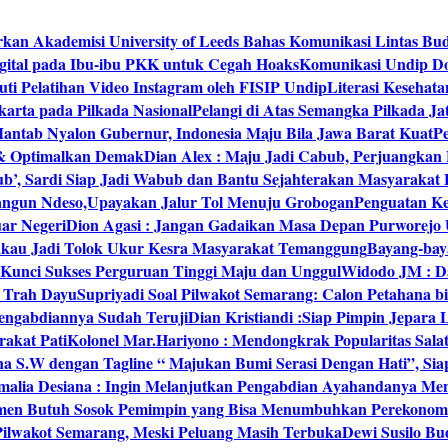
rkan Akademisi University of Leeds Bahas Komunikasi Lintas Bu
igital pada Ibu-ibu PKK untuk Cegah Hoaks
Komunikasi Undip Do
 Pelatihan Video Instagram oleh FISIP Undip
Literasi Kesehat
arta pada Pilkada Nasional
Pelangi di Atas Semangka Pilkada Ja
Mantab Nyalon Gubernur, Indonesia Maju Bila Jawa Barat Kuat
P
 & Optimalkan Demak
Dian Alex : Maju Jadi Cabub, Perjuangkan
ub’, Sardi Siap Jadi Wabub dan Bantu Sejahterakan Masyarakat
bangun Ndeso,Upayakan Jalur Tol Menuju Grobogan
Penguatan Kes
ar Negeri
Dion Agasi : Jangan Gadaikan Masa Depan Purworejo 
akau Jadi Tolok Ukur Kesra Masyarakat Temanggung
Bayang-baya
 Kunci Sukses Perguruan Tinggi Maju dan Unggul
Widodo JM : Da
‘ Trah Dayu
Supriyadi Soal Pilwakot Semarang: Calon Petahana b
engabdiannya Sudah Teruji
Dian Kristiandi :Siap Pimpin Jepara
rakat Pati
Kolonel Mar.Hariyono : Mendongkrak Popularitas Sala
na S.W dengan Tagline “ Majukan Bumi Serasi Dengan Hati”, S
malia Desiana : Ingin Melanjutkan Pengabdian Ayahandanya Me
umen Butuh Sosok Pemimpin yang Bisa Menumbuhkan Perekonom
 Pilwakot Semarang, Meski Peluang Masih Terbuka
Dewi Susilo Bu