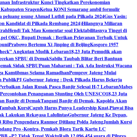
unan Infrastruktur Kunci Tingkatkan Perekonomian
8 Kabupaten Sragen
Ketua KONI Semarang ambil formulir
a peluang usung Ahmad Luthfi pada Pilkada 2024
Gus Yasin:
on Kandidat di Pilkada Rembang 2024)
Hilangnya Miliaran
trah
Hendi Tak Mau Komentar soal Elektabilitasnya Tinggi di
pel OKC, Bupati Demak : Berikan Pelayanan Terbaik Untuk
puni
Prabowo Bertemu Xi Jinping di Beijing
Kosgoro 1957
 Check” Angkutan Mudik Lebaran
18,23 Juta Pemudik akan
ngecekan SPBU di Demak
Sabilu Taubah Blitar Beri Bantuan
s Demak Sidak SPBU
Puan Maharani : Tak Ada Instruksi Wacana
ga Kamtibmas Selama Ramadhan
Pemprov Jateng Mulai
n Publik
PJ Gubernur Jateng : Desk Pilkada Harus Bekerja
Perbaikan Jalan Rusak Pasca Banjir Selesai H-7 Lebaran
Mabes
 Percontohan Penanganan Stunting Oleh UNESCO
18,23 Juta
an Banjir di Demak
Tangani Banjir di Demak, Kapolda Akan
I Tambah Kursi
Cagub Harus Punya Leadership Kuat,Piawai Bisa
mak Lakukan Rekayasa Lalulintas
Gubernur Jateng Ke Depan,
8 Ribu Pengendara Ranmor Ditilang Polda Jateng
Jumlah Kursi
dang Pro -Kontra, Pemkab Blora Tarik Kartu LC
PBB –P2 Tidak Tepat Waktu
Raih 12.096.454 suara di Pilpres,