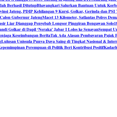
ah Berhasil Ditutup
Bhayangkari Salurkan Bantuan Untuk Korb
vinsi Jateng, PDIP Kehilangan 9 Kursi, Golkar, Gerinda dan PS
Calon Gubernur Jateng
Macet 13 Kilometer, Satlantas Polres De
sir Liar Dianggap Penyebab Longsor Pinggiran Bengawan Solo
1
andi Golkar di Dapil ‘Neraka’ Jabar I Lolos ke Senayan
Sempat Un
enjaga Keseimbangan Berita
Tak Ada Alasan Pembayaran Pajak 
g
Lulusan Unissula Punya Daya Saing di Tingkat Nasional & Inter
epemimpinan Perempuan di Politik Beri Kontribusi Positif
Kadarl