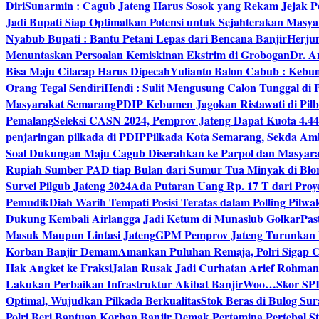
Diri
Sunarmin : Cagub Jateng Harus Sosok yang Rekam Jejak P
Jadi Bupati Siap Optimalkan Potensi untuk Sejahterakan Masya
Nyabub Bupati : Bantu Petani Lepas dari Bencana Banjir
Herju
Menuntaskan Persoalan Kemiskinan Ekstrim di Grobogan
Dr. A
Bisa Maju Cilacap Harus Dipecah
Yulianto Balon Cabub : Keb
Orang Tegal Sendiri
Hendi : Sulit Mengusung Calon Tunggal di
Masyarakat Semarang
PDIP Kebumen Jagokan Ristawati di Pilb
Pemalang
Seleksi CASN 2024, Pemprov Jateng Dapat Kuota 4.4
penjaringan pilkada di PDIP
Pilkada Kota Semarang, Sekda Amb
Soal Dukungan Maju Cagub Diserahkan ke Parpol dan Masyar
Rupiah Sumber PAD tiap Bulan dari Sumur Tua Minyak di Blo
Survei Pilgub Jateng 2024
Ada Putaran Uang Rp. 17 T dari Pro
Pemudik
Diah Warih Tempati Posisi Teratas dalam Polling Pilwa
Dukung Kembali Airlangga Jadi Ketum di Munaslub Golkar
Pas
Masuk Maupun Lintasi Jateng
GPM Pemprov Jateng Turunkan
Korban Banjir Demam
Amankan Puluhan Remaja, Polri Sigap C
Hak Angket ke Fraksi
Jalan Rusak Jadi Curhatan Arief Rohma
Lakukan Perbaikan Infrastruktur Akibat Banjir
Woo…Skor SPI P
Optimal, Wujudkan Pilkada Berkualitas
Stok Beras di Bulog Su
Polri Beri Bantuan Korban Banjir Demak.
Pertamina Pertebal S