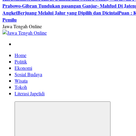
Prabowo-Gibran Tundukan pasangan Ganjar- Mahfud Di Jaten
Angket
Berjuang Melalui Jalur yang Dipilih dan Dicintai
Puan : K
Pemilu
Jawa Tengah Online
Berita Jawa Tengah Terbaru dan Terkini
Home
Politik
Ekonomi
Sosial Budaya
Wisata
Tokoh
Literasi Japelidi