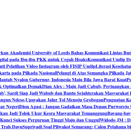
rkan Akademisi University of Leeds Bahas Komunikasi Lintas Bu
igital pada Ibu-ibu PKK untuk Cegah Hoaks
Komunikasi Undip Do
 Pelatihan Video Instagram oleh FISIP Undip
Literasi Kesehat
arta pada Pilkada Nasional
Pelangi di Atas Semangka Pilkada Ja
Mantab Nyalon Gubernur, Indonesia Maju Bila Jawa Barat Kuat
P
 & Optimalkan Demak
Dian Alex : Maju Jadi Cabub, Perjuangkan
ub’, Sardi Siap Jadi Wabub dan Bantu Sejahterakan Masyarakat
bangun Ndeso,Upayakan Jalur Tol Menuju Grobogan
Penguatan Kes
ar Negeri
Dion Agasi : Jangan Gadaikan Masa Depan Purworejo 
akau Jadi Tolok Ukur Kesra Masyarakat Temanggung
Bayang-baya
 Kunci Sukses Perguruan Tinggi Maju dan Unggul
Widodo JM : Da
‘ Trah Dayu
Supriyadi Soal Pilwakot Semarang: Calon Petahana b