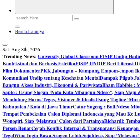
Search
for:
Berita Lainnya
Sat. Aug 8th, 2026
Trending News:
University Global Classroom FISIP Undip Hadi
Kontekstual dan Berbasis Estetika
FISIP UNDIP Beri Literasi D
Film Dokumenter
PKK Jabungan – Kampung Empom-empon Ikuti
Komunikasi Undip tentang Kesehatan Mental
Dampak Pilgub Jak
Bangun Akses Industri, Ekonomi & Pariwisata
Ilham Habibie : 
Sapto : Usung Slogan ‘Noto Kuto Mbangun Ndeso”, Siap Maju
Mendatang Harus Tegas, Visioner & Idealis
Usung Tagline ‘Mur
Kabupaten / Kota di Jawa Timur
Catur Sugeng : Bali Ndeso M
Tempat Pembekalan Calon Diplomat Indonesia yang Mau Ke Lu
Wonogiri, Siap ‘Melawan’ Calon dari Partainya
Richardl: Temb
Persen Benar
Cegah Konflik Internal & Transparansi Keuangan
Tegal
Wina Ingin Bawa Sragen Lebih Sejahtera, Siap ‘Melawan 