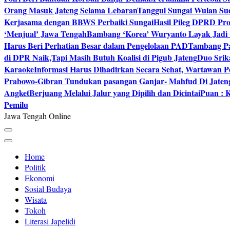
Orang Masuk Jateng Selama Lebaran
Tanggul Sungai Wulan Sud
Kerjasama dengan BBWS Perbaiki Sungai
Hasil Pileg DPRD Pro
‘Menjual’ Jawa Tengah
Bambang ‘Korea’ Wuryanto Layak Jadi 
Harus Beri Perhatian Besar dalam Pengelolaan PAD
Tambang Pa
di DPR Naik,Tapi Masih Butuh Koalisi di Pigub Jateng
Duo Srik
Karaoke
Informasi Harus Dihadirkan Secara Sehat, Wartawan P
Prabowo-Gibran Tundukan pasangan Ganjar- Mahfud Di Jaten
Angket
Berjuang Melalui Jalur yang Dipilih dan Dicintai
Puan : K
Pemilu
Jawa Tengah Online
Home
Politik
Ekonomi
Sosial Budaya
Wisata
Tokoh
Literasi Japelidi