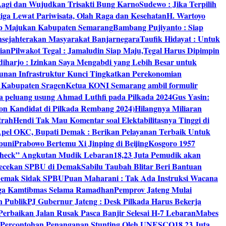
 Lagi dan Wujudkan Trisakti Bung Karno
Sudewo : Jika Terpilih
tiga Lewat Pariwisata, Olah Raga dan Kesehatan
H. Wartoyo
iap Majukan Kabupaten Semarang
Bambang Pujiyanto : Siap
nsejahterakan Masyarakat Banjarnegara
Taufik Hidayat : Untuk
ian
Pilwakot Tegal : Jamaludin Siap Maju,Tegal Harus Dipimpin
diharjo : Izinkan Saya Mengabdi yang Lebih Besar untuk
unan Infrastruktur Kunci Tingkatkan Perekonomian
8 Kabupaten Sragen
Ketua KONI Semarang ambil formulir
a peluang usung Ahmad Luthfi pada Pilkada 2024
Gus Yasin:
on Kandidat di Pilkada Rembang 2024)
Hilangnya Miliaran
trah
Hendi Tak Mau Komentar soal Elektabilitasnya Tinggi di
pel OKC, Bupati Demak : Berikan Pelayanan Terbaik Untuk
puni
Prabowo Bertemu Xi Jinping di Beijing
Kosgoro 1957
 Check” Angkutan Mudik Lebaran
18,23 Juta Pemudik akan
ngecekan SPBU di Demak
Sabilu Taubah Blitar Beri Bantuan
s Demak Sidak SPBU
Puan Maharani : Tak Ada Instruksi Wacana
ga Kamtibmas Selama Ramadhan
Pemprov Jateng Mulai
n Publik
PJ Gubernur Jateng : Desk Pilkada Harus Bekerja
Perbaikan Jalan Rusak Pasca Banjir Selesai H-7 Lebaran
Mabes
 Percontohan Penanganan Stunting Oleh UNESCO
18,23 Juta