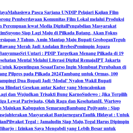
daya
Mahasiswa Pasca Sarjana UNDIP Pelajari Kajian Film
rong Pemberdayaan Komunitas Film Lokal melalui Produksi
an Perempuan lewat Media Digital
Pengabdian Masyarakat
tim
Suyono Siap Lagi Maju di Pilkada Batang, Akan Fokus
ersiapan 3 Tahun, Amin Mantap Maju Bupati Grobogan
Teguh
 Bawang Merah Jadi Andalan Brebes
Pemimpin Jepara
 Banyumas
Sri Untari : PDIP Targetkan Menang Pilkada di 19
ehatan Mental Melalui Literasi Digital Remaja
IPT Jakarta
Untuk Kepentingan Sesaat
Tarso Ingin Membuat Perubahan di
ng Pilpres pada Pilkada 2024
Tambang untuk Ormas, 100
mpingi Dua Bupati Jadi ‘Modal’ Nyalon Wakil Bupati
isa Hindari Gesekan antar Kader yang Mencalonkan
 Lagi dan Wujudkan Trisakti Bung Karno
Sudewo : Jika Terpilih
tiga Lewat Pariwisata, Olah Raga dan Kesehatan
H. Wartoyo
iap Majukan Kabupaten Semarang
Bambang Pujiyanto : Siap
nsejahterakan Masyarakat Banjarnegara
Taufik Hidayat : Untuk
ian
Pilwakot Tegal : Jamaludin Siap Maju,Tegal Harus Dipimpin
diharjo : Izinkan Saya Mengabdi yang Lebih Besar untuk