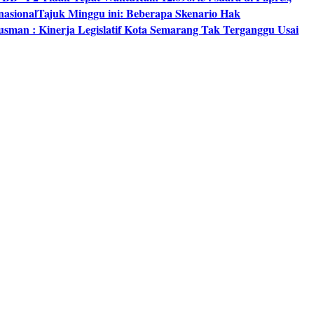
nasional
Tajuk Minggu ini: Beberapa Skenario Hak
usman : Kinerja Legislatif Kota Semarang Tak Terganggu Usai