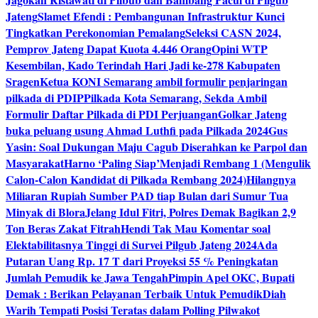
Jateng
Slamet Efendi : Pembangunan Infrastruktur Kunci
Tingkatkan Perekonomian Pemalang
Seleksi CASN 2024,
Pemprov Jateng Dapat Kuota 4.446 Orang
Opini WTP
Kesembilan, Kado Terindah Hari Jadi ke-278 Kabupaten
Sragen
Ketua KONI Semarang ambil formulir penjaringan
pilkada di PDIP
Pilkada Kota Semarang, Sekda Ambil
Formulir Daftar Pilkada di PDI Perjuangan
Golkar Jateng
buka peluang usung Ahmad Luthfi pada Pilkada 2024
Gus
Yasin: Soal Dukungan Maju Cagub Diserahkan ke Parpol dan
Masyarakat
Harno ‘Paling Siap’Menjadi Rembang 1 (Mengulik
Calon-Calon Kandidat di Pilkada Rembang 2024)
Hilangnya
Miliaran Rupiah Sumber PAD tiap Bulan dari Sumur Tua
Minyak di Blora
Jelang Idul Fitri, Polres Demak Bagikan 2,9
Ton Beras Zakat Fitrah
Hendi Tak Mau Komentar soal
Elektabilitasnya Tinggi di Survei Pilgub Jateng 2024
Ada
Putaran Uang Rp. 17 T dari Proyeksi 55 % Peningkatan
Jumlah Pemudik ke Jawa Tengah
Pimpin Apel OKC, Bupati
Demak : Berikan Pelayanan Terbaik Untuk Pemudik
Diah
Warih Tempati Posisi Teratas dalam Polling Pilwakot