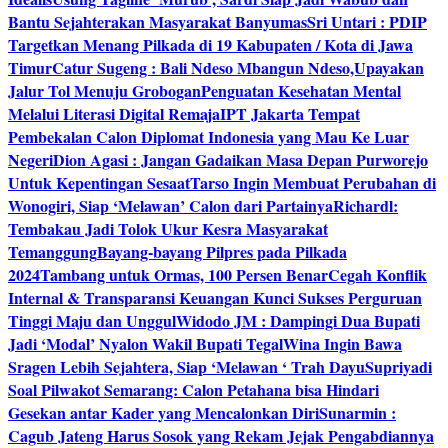
Bantu Sejahterakan Masyarakat Banyumas
Sri Untari : PDIP
Targetkan Menang Pilkada di 19 Kabupaten / Kota di Jawa
Timur
Catur Sugeng : Bali Ndeso Mbangun Ndeso,Upayakan
Jalur Tol Menuju Grobogan
Penguatan Kesehatan Mental
Melalui Literasi Digital Remaja
IPT Jakarta Tempat
Pembekalan Calon Diplomat Indonesia yang Mau Ke Luar
Negeri
Dion Agasi : Jangan Gadaikan Masa Depan Purworejo
Untuk Kepentingan Sesaat
Tarso Ingin Membuat Perubahan di
Wonogiri, Siap ‘Melawan’ Calon dari Partainya
Richardl:
Tembakau Jadi Tolok Ukur Kesra Masyarakat
Temanggung
Bayang-bayang Pilpres pada Pilkada
2024
Tambang untuk Ormas, 100 Persen Benar
Cegah Konflik
Internal & Transparansi Keuangan Kunci Sukses Perguruan
Tinggi Maju dan Unggul
Widodo JM : Dampingi Dua Bupati
Jadi ‘Modal’ Nyalon Wakil Bupati Tegal
Wina Ingin Bawa
Sragen Lebih Sejahtera, Siap ‘Melawan ‘ Trah Dayu
Supriyadi
Soal Pilwakot Semarang: Calon Petahana bisa Hindari
Gesekan antar Kader yang Mencalonkan Diri
Sunarmin :
Cagub Jateng Harus Sosok yang Rekam Jejak Pengabdiannya