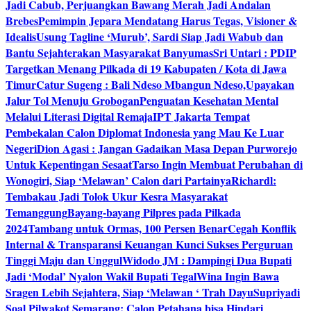
Jadi Cabub, Perjuangkan Bawang Merah Jadi Andalan
Brebes
Pemimpin Jepara Mendatang Harus Tegas, Visioner &
Idealis
Usung Tagline ‘Murub’, Sardi Siap Jadi Wabub dan
Bantu Sejahterakan Masyarakat Banyumas
Sri Untari : PDIP
Targetkan Menang Pilkada di 19 Kabupaten / Kota di Jawa
Timur
Catur Sugeng : Bali Ndeso Mbangun Ndeso,Upayakan
Jalur Tol Menuju Grobogan
Penguatan Kesehatan Mental
Melalui Literasi Digital Remaja
IPT Jakarta Tempat
Pembekalan Calon Diplomat Indonesia yang Mau Ke Luar
Negeri
Dion Agasi : Jangan Gadaikan Masa Depan Purworejo
Untuk Kepentingan Sesaat
Tarso Ingin Membuat Perubahan di
Wonogiri, Siap ‘Melawan’ Calon dari Partainya
Richardl:
Tembakau Jadi Tolok Ukur Kesra Masyarakat
Temanggung
Bayang-bayang Pilpres pada Pilkada
2024
Tambang untuk Ormas, 100 Persen Benar
Cegah Konflik
Internal & Transparansi Keuangan Kunci Sukses Perguruan
Tinggi Maju dan Unggul
Widodo JM : Dampingi Dua Bupati
Jadi ‘Modal’ Nyalon Wakil Bupati Tegal
Wina Ingin Bawa
Sragen Lebih Sejahtera, Siap ‘Melawan ‘ Trah Dayu
Supriyadi
Soal Pilwakot Semarang: Calon Petahana bisa Hindari