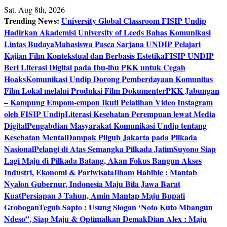
Skip
Sat. Aug 8th, 2026
to
Trending News:
University Global Classroom FISIP Undip
content
Hadirkan Akademisi University of Leeds Bahas Komunikasi
Lintas Budaya
Mahasiswa Pasca Sarjana UNDIP Pelajari
Kajian Film Kontekstual dan Berbasis Estetika
FISIP UNDIP
Beri Literasi Digital pada Ibu-ibu PKK untuk Cegah
Hoaks
Komunikasi Undip Dorong Pemberdayaan Komunitas
Film Lokal melalui Produksi Film Dokumenter
PKK Jabungan
– Kampung Empom-empon Ikuti Pelatihan Video Instagram
oleh FISIP Undip
Literasi Kesehatan Perempuan lewat Media
Digital
Pengabdian Masyarakat Komunikasi Undip tentang
Kesehatan Mental
Dampak Pilgub Jakarta pada Pilkada
Nasional
Pelangi di Atas Semangka Pilkada Jatim
Suyono Siap
Lagi Maju di Pilkada Batang, Akan Fokus Bangun Akses
Industri, Ekonomi & Pariwisata
Ilham Habibie : Mantab
Nyalon Gubernur, Indonesia Maju Bila Jawa Barat
Kuat
Persiapan 3 Tahun, Amin Mantap Maju Bupati
Grobogan
Teguh Sapto : Usung Slogan ‘Noto Kuto Mbangun
Ndeso”, Siap Maju & Optimalkan Demak
Dian Alex : Maju