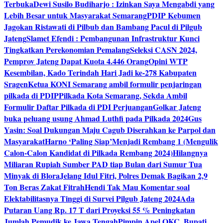
Terbuka
Dewi Susilo Budiharjo : Izinkan Saya Mengabdi yang
Lebih Besar untuk Masyarakat Semarang
PDIP Kebumen
Jagokan Ristawati di Pilbub dan Bambang Pacul di Pilgub
Jateng
Slamet Efendi : Pembangunan Infrastruktur Kunci
Tingkatkan Perekonomian Pemalang
Seleksi CASN 2024,
Pemprov Jateng Dapat Kuota 4.446 Orang
Opini WTP
Kesembilan, Kado Terindah Hari Jadi ke-278 Kabupaten
Sragen
Ketua KONI Semarang ambil formulir penjaringan
pilkada di PDIP
Pilkada Kota Semarang, Sekda Ambil
Formulir Daftar Pilkada di PDI Perjuangan
Golkar Jateng
buka peluang usung Ahmad Luthfi pada Pilkada 2024
Gus
Yasin: Soal Dukungan Maju Cagub Diserahkan ke Parpol dan
Masyarakat
Harno ‘Paling Siap’Menjadi Rembang 1 (Mengulik
Calon-Calon Kandidat di Pilkada Rembang 2024)
Hilangnya
Miliaran Rupiah Sumber PAD tiap Bulan dari Sumur Tua
Minyak di Blora
Jelang Idul Fitri, Polres Demak Bagikan 2,9
Ton Beras Zakat Fitrah
Hendi Tak Mau Komentar soal
Elektabilitasnya Tinggi di Survei Pilgub Jateng 2024
Ada
Putaran Uang Rp. 17 T dari Proyeksi 55 % Peningkatan
Jumlah Pemudik ke Jawa Tengah
Pimpin Apel OKC, Bupati