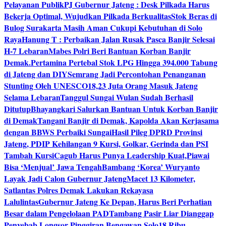
Pelayanan Publik
PJ Gubernur Jateng : Desk Pilkada Harus
Bekerja Optimal, Wujudkan Pilkada Berkualitas
Stok Beras di
Bulog Surakarta Masih Aman Cukupi Kebutuhan di Solo
Raya
Hanung T : Perbaikan Jalan Rusak Pasca Banjir Selesai
H-7 Lebaran
Mabes Polri Beri Bantuan Korban Banjir
Demak.
Pertamina Pertebal Stok LPG Hingga 394.000 Tabung
di Jateng dan DIY
Semrang Jadi Percontohan Penanganan
Stunting Oleh UNESCO
18,23 Juta Orang Masuk Jateng
Selama Lebaran
Tanggul Sungai Wulan Sudah Berhasil
Ditutup
Bhayangkari Salurkan Bantuan Untuk Korban Banjir
di Demak
Tangani Banjir di Demak, Kapolda Akan Kerjasama
dengan BBWS Perbaiki Sungai
Hasil Pileg DPRD Provinsi
Jateng, PDIP Kehilangan 9 Kursi, Golkar, Gerinda dan PSI
Tambah Kursi
Cagub Harus Punya Leadership Kuat,Piawai
Bisa ‘Menjual’ Jawa Tengah
Bambang ‘Korea’ Wuryanto
Layak Jadi Calon Gubernur Jateng
Macet 13 Kilometer,
Satlantas Polres Demak Lakukan Rekayasa
Lalulintas
Gubernur Jateng Ke Depan, Harus Beri Perhatian
Besar dalam Pengelolaan PAD
Tambang Pasir Liar Dianggap
Penyebab Longsor Pinggiran Bengawan Solo
18 Ribu