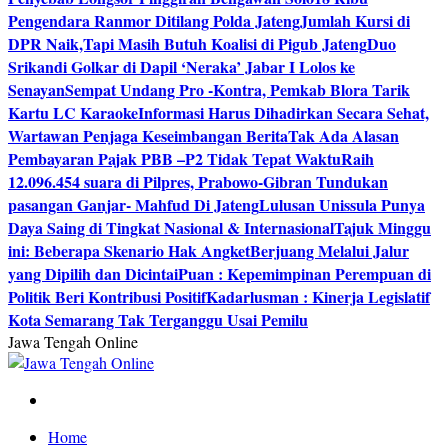
Pengendara Ranmor Ditilang Polda Jateng
Jumlah Kursi di
DPR Naik,Tapi Masih Butuh Koalisi di Pigub Jateng
Duo
Srikandi Golkar di Dapil ‘Neraka’ Jabar I Lolos ke
Senayan
Sempat Undang Pro -Kontra, Pemkab Blora Tarik
Kartu LC Karaoke
Informasi Harus Dihadirkan Secara Sehat,
Wartawan Penjaga Keseimbangan Berita
Tak Ada Alasan
Pembayaran Pajak PBB –P2 Tidak Tepat Waktu
Raih
12.096.454 suara di Pilpres, Prabowo-Gibran Tundukan
pasangan Ganjar- Mahfud Di Jateng
Lulusan Unissula Punya
Daya Saing di Tingkat Nasional & Internasional
Tajuk Minggu
ini: Beberapa Skenario Hak Angket
Berjuang Melalui Jalur
yang Dipilih dan Dicintai
Puan : Kepemimpinan Perempuan di
Politik Beri Kontribusi Positif
Kadarlusman : Kinerja Legislatif
Kota Semarang Tak Terganggu Usai Pemilu
Jawa Tengah Online
Berita Jawa Tengah Terbaru dan Terkini
Home