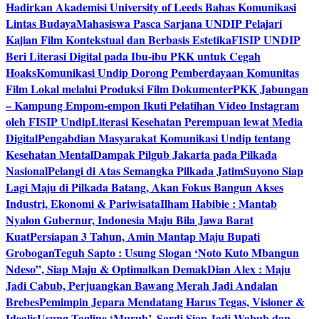
Hadirkan Akademisi University of Leeds Bahas Komunikasi
Lintas Budaya
Mahasiswa Pasca Sarjana UNDIP Pelajari
Kajian Film Kontekstual dan Berbasis Estetika
FISIP UNDIP
Beri Literasi Digital pada Ibu-ibu PKK untuk Cegah
Hoaks
Komunikasi Undip Dorong Pemberdayaan Komunitas
Film Lokal melalui Produksi Film Dokumenter
PKK Jabungan
– Kampung Empom-empon Ikuti Pelatihan Video Instagram
oleh FISIP Undip
Literasi Kesehatan Perempuan lewat Media
Digital
Pengabdian Masyarakat Komunikasi Undip tentang
Kesehatan Mental
Dampak Pilgub Jakarta pada Pilkada
Nasional
Pelangi di Atas Semangka Pilkada Jatim
Suyono Siap
Lagi Maju di Pilkada Batang, Akan Fokus Bangun Akses
Industri, Ekonomi & Pariwisata
Ilham Habibie : Mantab
Nyalon Gubernur, Indonesia Maju Bila Jawa Barat
Kuat
Persiapan 3 Tahun, Amin Mantap Maju Bupati
Grobogan
Teguh Sapto : Usung Slogan ‘Noto Kuto Mbangun
Ndeso”, Siap Maju & Optimalkan Demak
Dian Alex : Maju
Jadi Cabub, Perjuangkan Bawang Merah Jadi Andalan
Brebes
Pemimpin Jepara Mendatang Harus Tegas, Visioner &
Idealis
Usung Tagline ‘Murub’, Sardi Siap Jadi Wabub dan