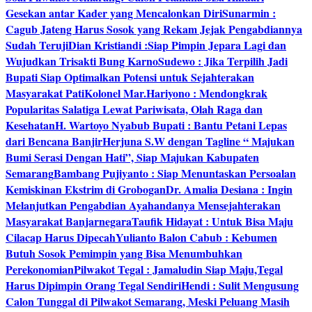
Gesekan antar Kader yang Mencalonkan Diri
Sunarmin :
Cagub Jateng Harus Sosok yang Rekam Jejak Pengabdiannya
Sudah Teruji
Dian Kristiandi :Siap Pimpin Jepara Lagi dan
Wujudkan Trisakti Bung Karno
Sudewo : Jika Terpilih Jadi
Bupati Siap Optimalkan Potensi untuk Sejahterakan
Masyarakat Pati
Kolonel Mar.Hariyono : Mendongkrak
Popularitas Salatiga Lewat Pariwisata, Olah Raga dan
Kesehatan
H. Wartoyo Nyabub Bupati : Bantu Petani Lepas
dari Bencana Banjir
Herjuna S.W dengan Tagline “ Majukan
Bumi Serasi Dengan Hati”, Siap Majukan Kabupaten
Semarang
Bambang Pujiyanto : Siap Menuntaskan Persoalan
Kemiskinan Ekstrim di Grobogan
Dr. Amalia Desiana : Ingin
Melanjutkan Pengabdian Ayahandanya Mensejahterakan
Masyarakat Banjarnegara
Taufik Hidayat : Untuk Bisa Maju
Cilacap Harus Dipecah
Yulianto Balon Cabub : Kebumen
Butuh Sosok Pemimpin yang Bisa Menumbuhkan
Perekonomian
Pilwakot Tegal : Jamaludin Siap Maju,Tegal
Harus Dipimpin Orang Tegal Sendiri
Hendi : Sulit Mengusung
Calon Tunggal di Pilwakot Semarang, Meski Peluang Masih