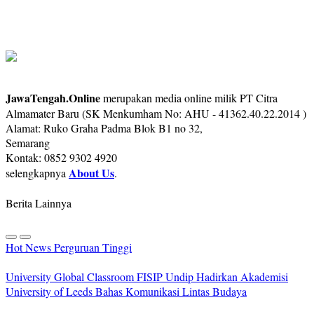
JawaTengah.Online
merupakan media online milik PT Citra
Almamater Baru (SK Menkumham No: AHU - 41362.40.22.2014 )
Alamat: Ruko Graha Padma Blok B1 no 32,
Semarang
Kontak: 0852 9302 4920
About Us
selengkapnya
.
Berita Lainnya
Hot News
Perguruan Tinggi
University Global Classroom FISIP Undip Hadirkan Akademisi
University of Leeds Bahas Komunikasi Lintas Budaya