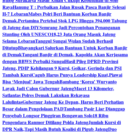
Bulog Surakarta Masih Aman Cukupi Kebutuhan di Solo
Raya
Hanung T : Perbaikan Jalan Rusak Pasca Banjir Selesai
H-7 Lebaran
Mabes Polri Beri Bantuan Korban Banjir
Demak.
Pertamina Pertebal Stok LPG Hingga 394.000 Tabung
di Jateng dan DIY
Semrang Jadi Percontohan Penanganan
Stunting Oleh UNESCO
18,23 Juta Orang Masuk Jateng
Selama Lebaran
Tanggul Sungai Wulan Sudah Berhasil
Ditutup
Bhayangkari Salurkan Bantuan Untuk Korban Banjir
di Demak
Tangani Banjir di Demak, Kapolda Akan Kerjasama
dengan BBWS Perbaiki Sungai
Hasil Pileg DPRD Provinsi
Jateng, PDIP Kehilangan 9 Kursi, Golkar, Gerinda dan PSI
Tambah Kursi
Cagub Harus Punya Leadership Kuat,Piawai
Bisa ‘Menjual’ Jawa Tengah
Bambang ‘Korea’ Wuryanto
Layak Jadi Calon Gubernur Jateng
Macet 13 Kilometer,
Satlantas Polres Demak Lakukan Rekayasa
Lalulintas
Gubernur Jateng Ke Depan, Harus Beri Perhatian
Besar dalam Pengelolaan PAD
Tambang Pasir Liar Dianggap
Penyebab Longsor Pinggiran Bengawan Solo
18 Ribu
Pengendara Ranmor Ditilang Polda Jateng
Jumlah Kursi di
DPR Naik,Tapi Masih Butuh Koalisi di Pigub Jateng
Duo