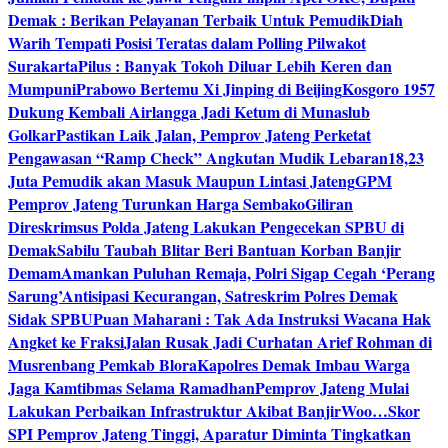
Demak : Berikan Pelayanan Terbaik Untuk Pemudik
Diah
Warih Tempati Posisi Teratas dalam Polling Pilwakot
Surakarta
Pilus : Banyak Tokoh Diluar Lebih Keren dan
Mumpuni
Prabowo Bertemu Xi Jinping di Beijing
Kosgoro 1957
Dukung Kembali Airlangga Jadi Ketum di Munaslub
Golkar
Pastikan Laik Jalan, Pemprov Jateng Perketat
Pengawasan “Ramp Check” Angkutan Mudik Lebaran
18,23
Juta Pemudik akan Masuk Maupun Lintasi Jateng
GPM
Pemprov Jateng Turunkan Harga Sembako
Giliran
Direskrimsus Polda Jateng Lakukan Pengecekan SPBU di
Demak
Sabilu Taubah Blitar Beri Bantuan Korban Banjir
Demam
Amankan Puluhan Remaja, Polri Sigap Cegah ‘Perang
Sarung’
Antisipasi Kecurangan, Satreskrim Polres Demak
Sidak SPBU
Puan Maharani : Tak Ada Instruksi Wacana Hak
Angket ke Fraksi
Jalan Rusak Jadi Curhatan Arief Rohman di
Musrenbang Pemkab Blora
Kapolres Demak Imbau Warga
Jaga Kamtibmas Selama Ramadhan
Pemprov Jateng Mulai
Lakukan Perbaikan Infrastruktur Akibat Banjir
Woo…Skor
SPI Pemprov Jateng Tinggi, Aparatur Diminta Tingkatkan