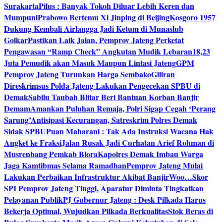
Surakarta
Pilus : Banyak Tokoh Diluar Lebih Keren dan
Mumpuni
Prabowo Bertemu Xi Jinping di Beijing
Kosgoro 1957
Dukung Kembali Airlangga Jadi Ketum di Munaslub
Golkar
Pastikan Laik Jalan, Pemprov Jateng Perketat
Pengawasan “Ramp Check” Angkutan Mudik Lebaran
18,23
Juta Pemudik akan Masuk Maupun Lintasi Jateng
GPM
Pemprov Jateng Turunkan Harga Sembako
Giliran
Direskrimsus Polda Jateng Lakukan Pengecekan SPBU di
Demak
Sabilu Taubah Blitar Beri Bantuan Korban Banjir
Demam
Amankan Puluhan Remaja, Polri Sigap Cegah ‘Perang
Sarung’
Antisipasi Kecurangan, Satreskrim Polres Demak
Sidak SPBU
Puan Maharani : Tak Ada Instruksi Wacana Hak
Angket ke Fraksi
Jalan Rusak Jadi Curhatan Arief Rohman di
Musrenbang Pemkab Blora
Kapolres Demak Imbau Warga
Jaga Kamtibmas Selama Ramadhan
Pemprov Jateng Mulai
Lakukan Perbaikan Infrastruktur Akibat Banjir
Woo…Skor
SPI Pemprov Jateng Tinggi, Aparatur Diminta Tingkatkan
Pelayanan Publik
PJ Gubernur Jateng : Desk Pilkada Harus
Bekerja Optimal, Wujudkan Pilkada Berkualitas
Stok Beras di