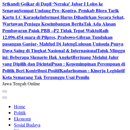
Srikandi Golkar di Dapil ‘Neraka’ Jabar I Lolos ke
Senayan
Sempat Undang Pro -Kontra, Pemkab Blora Tarik
Kartu LC Karaoke
Informasi Harus Dihadirkan Secara Sehat,
Wartawan Penjaga Keseimbangan Berita
Tak Ada Alasan
Pembayaran Pajak PBB –P2 Tidak Tepat Waktu
Raih
12.096.454 suara di Pilpres, Prabowo-Gibran Tundukan
pasangan Ganjar- Mahfud Di Jateng
Lulusan Unissula Punya
Daya Saing di Tingkat Nasional & Internasional
Tajuk Minggu
ini: Beberapa Skenario Hak Angket
Berjuang Melalui Jalur
yang Dipilih dan Dicintai
Puan : Kepemimpinan Perempuan di
Politik Beri Kontribusi Positif
Kadarlusman : Kinerja Legislatif
Kota Semarang Tak Terganggu Usai Pemilu
Jawa Tengah Online
Home
Politik
Ekonomi
Sosial Budaya