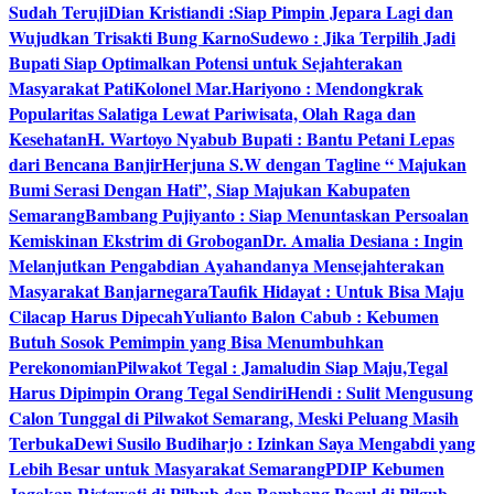
Sudah Teruji
Dian Kristiandi :Siap Pimpin Jepara Lagi dan
Wujudkan Trisakti Bung Karno
Sudewo : Jika Terpilih Jadi
Bupati Siap Optimalkan Potensi untuk Sejahterakan
Masyarakat Pati
Kolonel Mar.Hariyono : Mendongkrak
Popularitas Salatiga Lewat Pariwisata, Olah Raga dan
Kesehatan
H. Wartoyo Nyabub Bupati : Bantu Petani Lepas
dari Bencana Banjir
Herjuna S.W dengan Tagline “ Majukan
Bumi Serasi Dengan Hati”, Siap Majukan Kabupaten
Semarang
Bambang Pujiyanto : Siap Menuntaskan Persoalan
Kemiskinan Ekstrim di Grobogan
Dr. Amalia Desiana : Ingin
Melanjutkan Pengabdian Ayahandanya Mensejahterakan
Masyarakat Banjarnegara
Taufik Hidayat : Untuk Bisa Maju
Cilacap Harus Dipecah
Yulianto Balon Cabub : Kebumen
Butuh Sosok Pemimpin yang Bisa Menumbuhkan
Perekonomian
Pilwakot Tegal : Jamaludin Siap Maju,Tegal
Harus Dipimpin Orang Tegal Sendiri
Hendi : Sulit Mengusung
Calon Tunggal di Pilwakot Semarang, Meski Peluang Masih
Terbuka
Dewi Susilo Budiharjo : Izinkan Saya Mengabdi yang
Lebih Besar untuk Masyarakat Semarang
PDIP Kebumen
Jagokan Ristawati di Pilbub dan Bambang Pacul di Pilgub