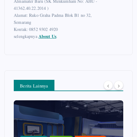
Almamater Baru (SK Menkumham No: AHU -
41362.40.22.2014 )
Alamat: Ruko Graha Padma Blok B1 no 32,
Semarang
Kontak: 0852 9302 4920
About Us
selengkapnya
.
Berita Lainnya