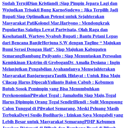
Sudah Teruji
Dian Kristiandi :Siap Pimpin Jepara Lagi dan
Wujudkan Trisakti Bung Karno
Sudewo : Jika Terpilih Jadi
Bupati Siap Optimalkan Potensi untuk Sejahterakan
Masyarakat Pati
Kolonel Mar.Hariyono : Mendongkrak
Popularitas Salatiga Lewat Pariwisata, Olah Raga dan
Kesehatan
H. Wartoyo Nyabub Bupati : Bantu Petani Lepas
dari Bencana Banjir
Herjuna S.W dengan Tagline “ Majukan
Bumi Serasi Dengan Hati”, Siap Majukan Kabupaten
Semarang
Bambang Pujiyanto : Siap Menuntaskan Persoalan
Kemiskinan Ekstrim di Grobogan
Dr. Amalia Desiana : Ingin
Melanjutkan Pengabdian Ayahandanya Mensejahterakan
Masyarakat Banjarnegara
Taufik Hidayat : Untuk Bisa Maju
Cilacap Harus Dipecah
Yulianto Balon Cabub : Kebumen
Butuh Sosok Pemimpin yang Bisa Menumbuhkan
Perekonomian
Pilwakot Tegal : Jamaludin Siap Maju,Tegal
Harus Dipimpin Orang Tegal Sendiri
Hendi : Sulit Mengusung
Calon Tunggal di Pilwakot Semarang, Meski Peluang Masih
Terbuka
Dewi Susilo Budiharjo : Izinkan Saya Mengabdi yang
Lebih Besar untuk Masyarakat Semarang
PDIP Kebumen
Jagokan Ristawati di Pilbub dan Bambang Pacul di Pilgub