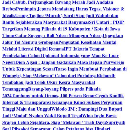
Jadi Cabub, Perjuangkan Bawang Merah Jadi Andalan
Brebes
Pemimpin Jepara Mendatang Harus Tegas, Visioner &
Idealis
Usung Tagline ‘Murub’, Sardi Siap Jadi Wabub dan
Bantu Sejahterakan Masyarakat Banyumas
Sri Untari : PDIP
Targetkan Menang Pilkada di 19 Kabupaten / Kota di Jawa
Timur
Catur Sugeng : Bali Ndeso Mbangun Ndeso,Upayakan
Jalur Tol Menuju Grobogan
Penguatan Kesehatan Mental
Melalui Literasi Digital Remaja
IPT Jakarta Tempat
Pembekalan Calon Diplomat Indonesia yang Mau Ke Luar
Negeri
Dion Agasi : Jangan Gadaikan Masa Depan Purworejo
Untuk Kepentingan Sesaat
Tarso Ingin Membuat Perubahan di
Wonogiri, Siap ‘Melawan’ Calon dari Partainya
Richardl:
Tembakau Jadi Tolok Ukur Kesra Masyarakat
Temanggung
Bayang-bayang Pilpres pada Pilkada
2024
Tambang untuk Ormas, 100 Persen Benar
Cegah Konflik
Internal & Transparansi Keuangan Kunci Sukses Perguruan
Tinggi Maju dan Unggul
Widodo JM : Dampingi Dua Bupati
Jadi ‘Modal’ Nyalon Wakil Bupati Tegal
Wina Ingin Bawa
Sragen Lebih Sejahtera, Siap ‘Melawan ‘ Trah Dayu
Supriyadi
Soal Pilwakot Semarang: Calon Petahana bisa Hindari