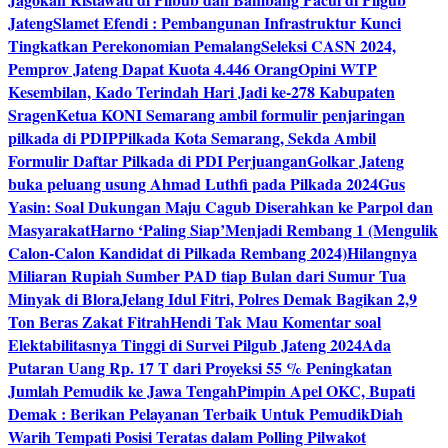
Jateng
Slamet Efendi : Pembangunan Infrastruktur Kunci
Tingkatkan Perekonomian Pemalang
Seleksi CASN 2024,
Pemprov Jateng Dapat Kuota 4.446 Orang
Opini WTP
Kesembilan, Kado Terindah Hari Jadi ke-278 Kabupaten
Sragen
Ketua KONI Semarang ambil formulir penjaringan
pilkada di PDIP
Pilkada Kota Semarang, Sekda Ambil
Formulir Daftar Pilkada di PDI Perjuangan
Golkar Jateng
buka peluang usung Ahmad Luthfi pada Pilkada 2024
Gus
Yasin: Soal Dukungan Maju Cagub Diserahkan ke Parpol dan
Masyarakat
Harno ‘Paling Siap’Menjadi Rembang 1 (Mengulik
Calon-Calon Kandidat di Pilkada Rembang 2024)
Hilangnya
Miliaran Rupiah Sumber PAD tiap Bulan dari Sumur Tua
Minyak di Blora
Jelang Idul Fitri, Polres Demak Bagikan 2,9
Ton Beras Zakat Fitrah
Hendi Tak Mau Komentar soal
Elektabilitasnya Tinggi di Survei Pilgub Jateng 2024
Ada
Putaran Uang Rp. 17 T dari Proyeksi 55 % Peningkatan
Jumlah Pemudik ke Jawa Tengah
Pimpin Apel OKC, Bupati
Demak : Berikan Pelayanan Terbaik Untuk Pemudik
Diah
Warih Tempati Posisi Teratas dalam Polling Pilwakot