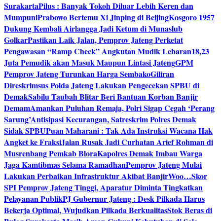
Surakarta
Pilus : Banyak Tokoh Diluar Lebih Keren dan
Mumpuni
Prabowo Bertemu Xi Jinping di Beijing
Kosgoro 1957
Dukung Kembali Airlangga Jadi Ketum di Munaslub
Golkar
Pastikan Laik Jalan, Pemprov Jateng Perketat
Pengawasan “Ramp Check” Angkutan Mudik Lebaran
18,23
Juta Pemudik akan Masuk Maupun Lintasi Jateng
GPM
Pemprov Jateng Turunkan Harga Sembako
Giliran
Direskrimsus Polda Jateng Lakukan Pengecekan SPBU di
Demak
Sabilu Taubah Blitar Beri Bantuan Korban Banjir
Demam
Amankan Puluhan Remaja, Polri Sigap Cegah ‘Perang
Sarung’
Antisipasi Kecurangan, Satreskrim Polres Demak
Sidak SPBU
Puan Maharani : Tak Ada Instruksi Wacana Hak
Angket ke Fraksi
Jalan Rusak Jadi Curhatan Arief Rohman di
Musrenbang Pemkab Blora
Kapolres Demak Imbau Warga
Jaga Kamtibmas Selama Ramadhan
Pemprov Jateng Mulai
Lakukan Perbaikan Infrastruktur Akibat Banjir
Woo…Skor
SPI Pemprov Jateng Tinggi, Aparatur Diminta Tingkatkan
Pelayanan Publik
PJ Gubernur Jateng : Desk Pilkada Harus
Bekerja Optimal, Wujudkan Pilkada Berkualitas
Stok Beras di