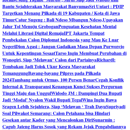
Bantu Sejahterakan Masyarakat Banyumas
Sri Untari : PDIP
Targetkan Menang Pilkada di 19 Kabupaten / Kota di Jawa
Timur
Catur Sugeng : Bali Ndeso Mbangun Ndeso,Upayakan
Jalur Tol Menuju Grobogan
Penguatan Kesehatan Mental
Melalui Literasi Digital Remaja
IPT Jakarta Tempat
Pembekalan Calon Diplomat Indonesia yang Mau Ke Luar
Negeri
Dion Agasi : Jangan Gadaikan Masa Depan Purworejo
Untuk Kepentingan Sesaat
Tarso Ingin Membuat Perubahan di
Wonogiri, Siap ‘Melawan’ Calon dari Partainya
Richardl:
Tembakau Jadi Tolok Ukur Kesra Masyarakat
Temanggung
Bayang-bayang Pilpres pada Pilkada
2024
Tambang untuk Ormas, 100 Persen Benar
Cegah Konflik
Internal & Transparansi Keuangan Kunci Sukses Perguruan
Tinggi Maju dan Unggul
Widodo JM : Dampingi Dua Bupati
Jadi ‘Modal’ Nyalon Wakil Bupati Tegal
Wina Ingin Bawa
Sragen Lebih Sejahtera, Siap ‘Melawan ‘ Trah Dayu
Supriyadi
Soal Pilwakot Semarang: Calon Petahana bisa Hindari
Gesekan antar Kader yang Mencalonkan Diri
Sunarmin :
Cagub Jateng Harus Sosok yang Rekam Jejak Pengabdiannya