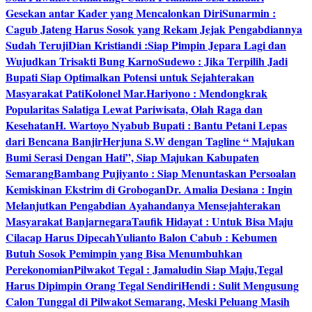
Gesekan antar Kader yang Mencalonkan Diri
Sunarmin :
Cagub Jateng Harus Sosok yang Rekam Jejak Pengabdiannya
Sudah Teruji
Dian Kristiandi :Siap Pimpin Jepara Lagi dan
Wujudkan Trisakti Bung Karno
Sudewo : Jika Terpilih Jadi
Bupati Siap Optimalkan Potensi untuk Sejahterakan
Masyarakat Pati
Kolonel Mar.Hariyono : Mendongkrak
Popularitas Salatiga Lewat Pariwisata, Olah Raga dan
Kesehatan
H. Wartoyo Nyabub Bupati : Bantu Petani Lepas
dari Bencana Banjir
Herjuna S.W dengan Tagline “ Majukan
Bumi Serasi Dengan Hati”, Siap Majukan Kabupaten
Semarang
Bambang Pujiyanto : Siap Menuntaskan Persoalan
Kemiskinan Ekstrim di Grobogan
Dr. Amalia Desiana : Ingin
Melanjutkan Pengabdian Ayahandanya Mensejahterakan
Masyarakat Banjarnegara
Taufik Hidayat : Untuk Bisa Maju
Cilacap Harus Dipecah
Yulianto Balon Cabub : Kebumen
Butuh Sosok Pemimpin yang Bisa Menumbuhkan
Perekonomian
Pilwakot Tegal : Jamaludin Siap Maju,Tegal
Harus Dipimpin Orang Tegal Sendiri
Hendi : Sulit Mengusung
Calon Tunggal di Pilwakot Semarang, Meski Peluang Masih