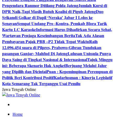
Pengendara Ranmor Ditilang Polda Jateng
Jumlah Kursi di
DPR Naik,Tapi Masih Butuh Koalisi di Pigub Jateng
Duo
Srikandi Golkar di Dapil ‘Neraka’ Jabar I Lolos ke
Senayan
Sempat Undang Pro -Kontra, Pemkab Blora Tarik
Kartu LC Karaoke
Informasi Harus Dihadirkan Secara Sehat,
Wartawan Penjaga Keseimbangan Berita
Tak Ada Alasan
Pembayaran Pajak PBB –P2 Tidak Tepat Waktu
Raih
12.096.454 suara di Pilpres, Prabowo-Gibran Tundukan
pasangan Ganjar- Mahfud Di Jateng
Lulusan Unissula Punya
Daya Saing di Tingkat Nasional & Internasional
Tajuk Minggu
ini: Beberapa Skenario Hak Angket
Berjuang Melalui Jalur
yang Dipilih dan Dicintai
Puan : Kepemimpinan Perempuan di
Politik Beri Kontribusi Positif
Kadarlusman : Kinerja Legislatif
Kota Semarang Tak Terganggu Usai Pemilu
Jawa Tengah Online
Berita Jawa Tengah Terbaru dan Terkini
Home