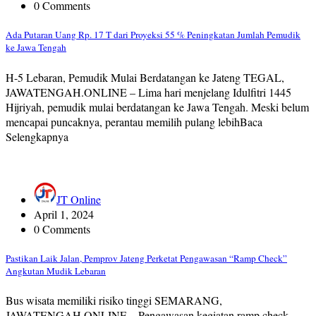
0 Comments
Ada Putaran Uang Rp. 17 T dari Proyeksi 55 % Peningkatan Jumlah Pemudik
ke Jawa Tengah
H-5 Lebaran, Pemudik Mulai Berdatangan ke Jateng TEGAL,
JAWATENGAH.ONLINE – Lima hari menjelang Idulfitri 1445
Hijriyah, pemudik mulai berdatangan ke Jawa Tengah. Meski belum
mencapai puncaknya, perantau memilih pulang lebihBaca
Selengkapnya
JT Online
April 1, 2024
0 Comments
Pastikan Laik Jalan, Pemprov Jateng Perketat Pengawasan “Ramp Check”
Angkutan Mudik Lebaran
Bus wisata memiliki risiko tinggi SEMARANG,
JAWATENGAH.ONLINE – Pengawasan kegiatan ramp check