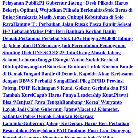
Pelayanan Publik
PJ Gubernur Jateng : Desk Pilkada Harus
Bekerja Optimal, Wujudkan Pilkada Berkualitas
Stok Beras di
Bulog Surakarta Masih Aman Cukupi Kebutuhan di Solo
Raya
Hanung T : Perbaikan Jalan Rusak Pasca Banjir Selesai
H-7 Lebaran
Mabes Polri Beri Bantuan Korban Banjir
Demak.
Pertamina Pertebal Stok LPG Hingga 394.000 Tabung
di Jateng dan DIY
Semrang Jadi Percontohan Penanganan
Stunting Oleh UNESCO
18,23 Juta Orang Masuk Jateng
Selama Lebaran
Tanggul Sungai Wulan Sudah Berhasil
Ditutup
Bhayangkari Salurkan Bantuan Untuk Korban Banjir
di Demak
Tangani Banjir di Demak, Kapolda Akan Kerjasama
dengan BBWS Perbaiki Sungai
Hasil Pileg DPRD Provinsi
Jateng, PDIP Kehilangan 9 Kursi, Golkar, Gerinda dan PSI
Tambah Kursi
Cagub Harus Punya Leadership Kuat,Piawai
Bisa ‘Menjual’ Jawa Tengah
Bambang ‘Korea’ Wuryanto
Layak Jadi Calon Gubernur Jateng
Macet 13 Kilometer,
Satlantas Polres Demak Lakukan Rekayasa
Lalulintas
Gubernur Jateng Ke Depan, Harus Beri Perhatian
Besar dalam Pengelolaan PAD
Tambang Pasir Liar Dianggap
Penyebab Longsor Pinggiran Bengawan Solo
18 Ribu