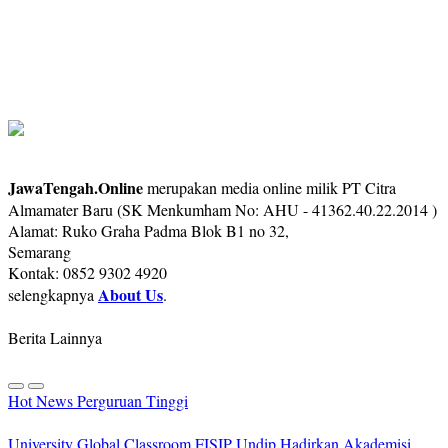
JawaTengah.Online
merupakan media online milik PT Citra
Almamater Baru (SK Menkumham No: AHU - 41362.40.22.2014 )
Alamat: Ruko Graha Padma Blok B1 no 32,
Semarang
Kontak: 0852 9302 4920
About Us
selengkapnya
.
Berita Lainnya
Hot News
Perguruan Tinggi
University Global Classroom FISIP Undip Hadirkan Akademisi