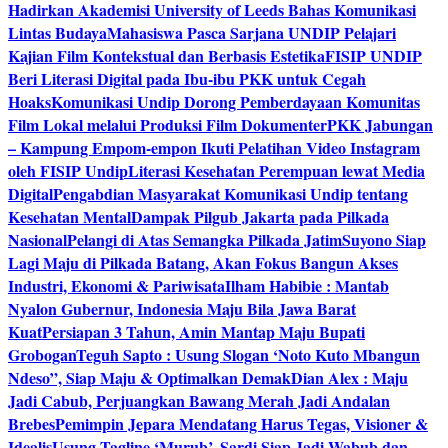
Hadirkan Akademisi University of Leeds Bahas Komunikasi
Lintas Budaya
Mahasiswa Pasca Sarjana UNDIP Pelajari
Kajian Film Kontekstual dan Berbasis Estetika
FISIP UNDIP
Beri Literasi Digital pada Ibu-ibu PKK untuk Cegah
Hoaks
Komunikasi Undip Dorong Pemberdayaan Komunitas
Film Lokal melalui Produksi Film Dokumenter
PKK Jabungan
– Kampung Empom-empon Ikuti Pelatihan Video Instagram
oleh FISIP Undip
Literasi Kesehatan Perempuan lewat Media
Digital
Pengabdian Masyarakat Komunikasi Undip tentang
Kesehatan Mental
Dampak Pilgub Jakarta pada Pilkada
Nasional
Pelangi di Atas Semangka Pilkada Jatim
Suyono Siap
Lagi Maju di Pilkada Batang, Akan Fokus Bangun Akses
Industri, Ekonomi & Pariwisata
Ilham Habibie : Mantab
Nyalon Gubernur, Indonesia Maju Bila Jawa Barat
Kuat
Persiapan 3 Tahun, Amin Mantap Maju Bupati
Grobogan
Teguh Sapto : Usung Slogan ‘Noto Kuto Mbangun
Ndeso”, Siap Maju & Optimalkan Demak
Dian Alex : Maju
Jadi Cabub, Perjuangkan Bawang Merah Jadi Andalan
Brebes
Pemimpin Jepara Mendatang Harus Tegas, Visioner &
Idealis
Usung Tagline ‘Murub’, Sardi Siap Jadi Wabub dan