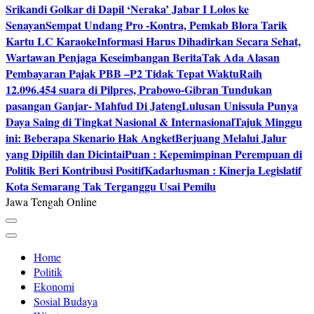
Srikandi Golkar di Dapil ‘Neraka’ Jabar I Lolos ke
Senayan
Sempat Undang Pro -Kontra, Pemkab Blora Tarik
Kartu LC Karaoke
Informasi Harus Dihadirkan Secara Sehat,
Wartawan Penjaga Keseimbangan Berita
Tak Ada Alasan
Pembayaran Pajak PBB –P2 Tidak Tepat Waktu
Raih
12.096.454 suara di Pilpres, Prabowo-Gibran Tundukan
pasangan Ganjar- Mahfud Di Jateng
Lulusan Unissula Punya
Daya Saing di Tingkat Nasional & Internasional
Tajuk Minggu
ini: Beberapa Skenario Hak Angket
Berjuang Melalui Jalur
yang Dipilih dan Dicintai
Puan : Kepemimpinan Perempuan di
Politik Beri Kontribusi Positif
Kadarlusman : Kinerja Legislatif
Kota Semarang Tak Terganggu Usai Pemilu
Jawa Tengah Online
Home
Politik
Ekonomi
Sosial Budaya