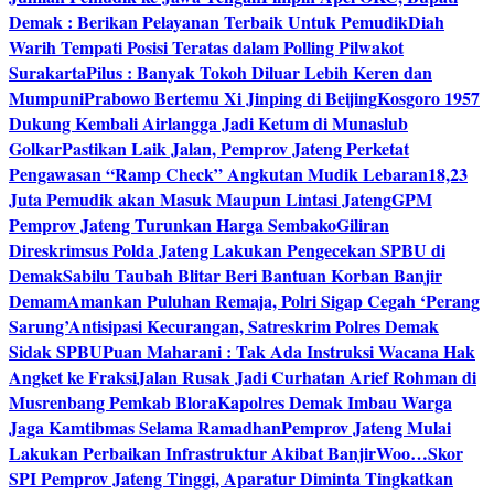
Demak : Berikan Pelayanan Terbaik Untuk Pemudik
Diah
Warih Tempati Posisi Teratas dalam Polling Pilwakot
Surakarta
Pilus : Banyak Tokoh Diluar Lebih Keren dan
Mumpuni
Prabowo Bertemu Xi Jinping di Beijing
Kosgoro 1957
Dukung Kembali Airlangga Jadi Ketum di Munaslub
Golkar
Pastikan Laik Jalan, Pemprov Jateng Perketat
Pengawasan “Ramp Check” Angkutan Mudik Lebaran
18,23
Juta Pemudik akan Masuk Maupun Lintasi Jateng
GPM
Pemprov Jateng Turunkan Harga Sembako
Giliran
Direskrimsus Polda Jateng Lakukan Pengecekan SPBU di
Demak
Sabilu Taubah Blitar Beri Bantuan Korban Banjir
Demam
Amankan Puluhan Remaja, Polri Sigap Cegah ‘Perang
Sarung’
Antisipasi Kecurangan, Satreskrim Polres Demak
Sidak SPBU
Puan Maharani : Tak Ada Instruksi Wacana Hak
Angket ke Fraksi
Jalan Rusak Jadi Curhatan Arief Rohman di
Musrenbang Pemkab Blora
Kapolres Demak Imbau Warga
Jaga Kamtibmas Selama Ramadhan
Pemprov Jateng Mulai
Lakukan Perbaikan Infrastruktur Akibat Banjir
Woo…Skor
SPI Pemprov Jateng Tinggi, Aparatur Diminta Tingkatkan