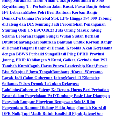
Bulog Surakarta Masih Aman Cukupi Kebutuhan di Solo
Raya
Hanung T : Perbaikan Jalan Rusak Pasca Banjir Selesai
H-7 Lebaran
Mabes Polri Beri Bantuan Korban Banjir
Demak.
Pertamina Pertebal Stok LPG Hingga 394.000 Tabung
di Jateng dan DIY
Semrang Jadi Percontohan Penanganan
Stunting Oleh UNESCO
18,23 Juta Orang Masuk Jateng
Selama Lebaran
Tanggul Sungai Wulan Sudah Berhasil
Ditutup
Bhayangkari Salurkan Bantuan Untuk Korban Banjir
di Demak
Tangani Banjir di Demak, Kapolda Akan Kerjasama
dengan BBWS Perbaiki Sungai
Hasil Pileg DPRD Provinsi
Jateng, PDIP Kehilangan 9 Kursi, Golkar, Gerinda dan PSI
Tambah Kursi
Cagub Harus Punya Leadership Kuat,Piawai
Bisa ‘Menjual’ Jawa Tengah
Bambang ‘Korea’ Wuryanto
Layak Jadi Calon Gubernur Jateng
Macet 13 Kilometer,
Satlantas Polres Demak Lakukan Rekayasa
Lalulintas
Gubernur Jateng Ke Depan, Harus Beri Perhatian
Besar dalam Pengelolaan PAD
Tambang Pasir Liar Dianggap
Penyebab Longsor Pinggiran Bengawan Solo
18 Ribu
Pengendara Ranmor Ditilang Polda Jateng
Jumlah Kursi di
DPR Naik,Tapi Masih Butuh Koalisi di Pigub Jateng
Duo