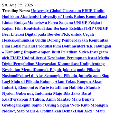
Skip
Sat. Aug 8th, 2026
to
Trending News:
University Global Classroom FISIP Undip
content
Hadirkan Akademisi University of Leeds Bahas Komunikasi
Lintas Budaya
Mahasiswa Pasca Sarjana UNDIP Pelajari
Kajian Film Kontekstual dan Berbasis Estetika
FISIP UNDIP
Beri Literasi Digital pada Ibu-ibu PKK untuk Cegah
Hoaks
Komunikasi Undip Dorong Pemberdayaan Komunitas
Film Lokal melalui Produksi Film Dokumenter
PKK Jabungan
– Kampung Empom-empon Ikuti Pelatihan Video Instagram
oleh FISIP Undip
Literasi Kesehatan Perempuan lewat Media
Digital
Pengabdian Masyarakat Komunikasi Undip tentang
Kesehatan Mental
Dampak Pilgub Jakarta pada Pilkada
Nasional
Pelangi di Atas Semangka Pilkada Jatim
Suyono Siap
Lagi Maju di Pilkada Batang, Akan Fokus Bangun Akses
Industri, Ekonomi & Pariwisata
Ilham Habibie : Mantab
Nyalon Gubernur, Indonesia Maju Bila Jawa Barat
Kuat
Persiapan 3 Tahun, Amin Mantap Maju Bupati
Grobogan
Teguh Sapto : Usung Slogan ‘Noto Kuto Mbangun
Ndeso”, Siap Maju & Optimalkan Demak
Dian Alex : Maju