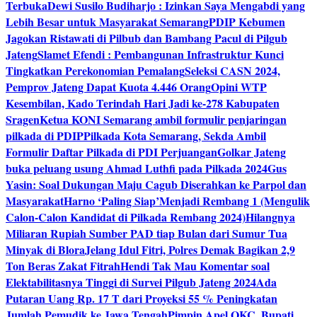
Terbuka
Dewi Susilo Budiharjo : Izinkan Saya Mengabdi yang
Lebih Besar untuk Masyarakat Semarang
PDIP Kebumen
Jagokan Ristawati di Pilbub dan Bambang Pacul di Pilgub
Jateng
Slamet Efendi : Pembangunan Infrastruktur Kunci
Tingkatkan Perekonomian Pemalang
Seleksi CASN 2024,
Pemprov Jateng Dapat Kuota 4.446 Orang
Opini WTP
Kesembilan, Kado Terindah Hari Jadi ke-278 Kabupaten
Sragen
Ketua KONI Semarang ambil formulir penjaringan
pilkada di PDIP
Pilkada Kota Semarang, Sekda Ambil
Formulir Daftar Pilkada di PDI Perjuangan
Golkar Jateng
buka peluang usung Ahmad Luthfi pada Pilkada 2024
Gus
Yasin: Soal Dukungan Maju Cagub Diserahkan ke Parpol dan
Masyarakat
Harno ‘Paling Siap’Menjadi Rembang 1 (Mengulik
Calon-Calon Kandidat di Pilkada Rembang 2024)
Hilangnya
Miliaran Rupiah Sumber PAD tiap Bulan dari Sumur Tua
Minyak di Blora
Jelang Idul Fitri, Polres Demak Bagikan 2,9
Ton Beras Zakat Fitrah
Hendi Tak Mau Komentar soal
Elektabilitasnya Tinggi di Survei Pilgub Jateng 2024
Ada
Putaran Uang Rp. 17 T dari Proyeksi 55 % Peningkatan
Jumlah Pemudik ke Jawa Tengah
Pimpin Apel OKC, Bupati