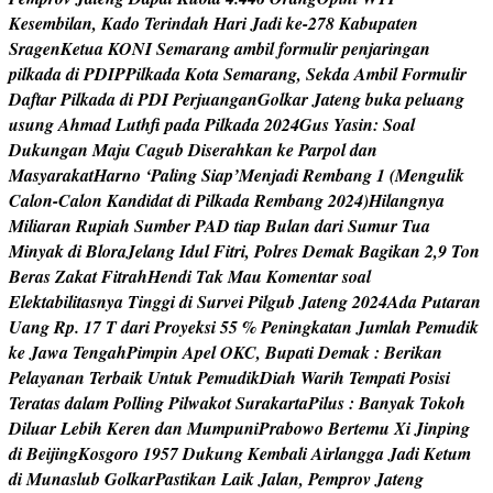
K
e
s
e
m
b
i
l
a
n
,
K
a
d
o
T
e
r
i
n
d
a
h
H
a
r
i
J
a
d
i
k
e
-
2
7
8
K
a
b
u
p
a
t
e
n
S
r
a
g
e
n
K
e
t
u
a
K
O
N
I
S
e
m
a
r
a
n
g
a
m
b
i
l
f
o
r
m
u
l
i
r
p
e
n
j
a
r
i
n
g
a
n
p
i
l
k
a
d
a
d
i
P
D
I
P
P
i
l
k
a
d
a
K
o
t
a
S
e
m
a
r
a
n
g
,
S
e
k
d
a
A
m
b
i
l
F
o
r
m
u
l
i
r
D
a
f
t
a
r
P
i
l
k
a
d
a
d
i
P
D
I
P
e
r
j
u
a
n
g
a
n
G
o
l
k
a
r
J
a
t
e
n
g
b
u
k
a
p
e
l
u
a
n
g
u
s
u
n
g
A
h
m
a
d
L
u
t
h
f
p
a
d
a
P
i
l
k
a
d
a
2
0
2
4
G
u
s
Y
a
s
i
n
:
S
o
a
l
D
u
k
u
n
g
a
n
M
a
j
u
C
a
g
u
b
D
i
s
e
r
a
h
k
a
n
k
e
P
a
r
p
o
l
d
a
n
M
a
s
y
a
r
a
k
a
t
H
a
r
n
o
‘
P
a
l
i
n
g
S
i
a
p
’
M
e
n
j
a
d
i
R
e
m
b
a
n
g
1
(
M
e
n
g
u
l
i
k
C
a
l
o
n
-
C
a
l
o
n
K
a
n
d
i
d
a
t
d
i
P
i
l
k
a
d
a
R
e
m
b
a
n
g
2
0
2
4
)
H
i
l
a
n
g
n
y
a
M
i
l
i
a
r
a
n
R
u
p
i
a
h
S
u
m
b
e
r
P
A
D
t
i
a
p
B
u
l
a
n
d
a
r
i
S
u
m
u
r
T
u
a
M
i
n
y
a
k
d
i
B
l
o
r
a
J
e
l
a
n
g
I
d
u
l
F
i
t
r
i
,
P
o
l
r
e
s
D
e
m
a
k
B
a
g
i
k
a
n
2
,
9
T
o
n
B
e
r
a
s
Z
a
k
a
t
F
i
t
r
a
h
H
e
n
d
i
T
a
k
M
a
u
K
o
m
e
n
t
a
r
s
o
a
l
E
l
e
k
t
a
b
i
l
i
t
a
s
n
y
a
T
i
n
g
g
i
d
i
S
u
r
v
e
i
P
i
l
g
u
b
J
a
t
e
n
g
2
0
2
4
A
d
a
P
u
t
a
r
a
n
U
a
n
g
R
p
.
1
7
T
d
a
r
i
P
r
o
y
e
k
s
i
5
5
%
P
e
n
i
n
g
k
a
t
a
n
J
u
m
l
a
h
P
e
m
u
d
i
k
k
e
J
a
w
a
T
e
n
g
a
h
P
i
m
p
i
n
A
p
e
l
O
K
C
,
B
u
p
a
t
i
D
e
m
a
k
:
B
e
r
i
k
a
n
P
e
l
a
y
a
n
a
n
T
e
r
b
a
i
k
U
n
t
u
k
P
e
m
u
d
i
k
D
i
a
h
W
a
r
i
h
T
e
m
p
a
t
i
P
o
s
i
s
i
T
e
r
a
t
a
s
d
a
l
a
m
P
o
l
l
i
n
g
P
i
l
w
a
k
o
t
S
u
r
a
k
a
r
t
a
P
i
l
u
s
:
B
a
n
y
a
k
T
o
k
o
h
D
i
l
u
a
r
L
e
b
i
h
K
e
r
e
n
d
a
n
M
u
m
p
u
n
i
P
r
a
b
o
w
o
B
e
r
t
e
m
u
X
i
J
i
n
p
i
n
g
d
i
B
e
i
j
i
n
g
K
o
s
g
o
r
o
1
9
5
7
D
u
k
u
n
g
K
e
m
b
a
l
i
A
i
r
l
a
n
g
g
a
J
a
d
i
K
e
t
u
m
d
i
M
u
n
a
s
l
u
b
G
o
l
k
a
r
P
a
s
t
i
k
a
n
L
a
i
k
J
a
l
a
n
,
P
e
m
p
r
o
v
J
a
t
e
n
g