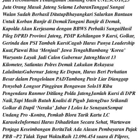
J
u
t
a
O
r
a
n
g
M
a
s
u
k
J
a
t
e
n
g
S
e
l
a
m
a
L
e
b
a
r
a
n
T
a
n
g
g
u
l
S
u
n
g
a
i
W
u
l
a
n
S
u
d
a
h
B
e
r
h
a
s
i
l
D
i
t
u
t
u
p
B
h
a
y
a
n
g
k
a
r
i
S
a
l
u
r
k
a
n
B
a
n
t
u
a
n
U
n
t
u
k
K
o
r
b
a
n
B
a
n
j
i
r
d
i
D
e
m
a
k
T
a
n
g
a
n
i
B
a
n
j
i
r
d
i
D
e
m
a
k
,
K
a
p
o
l
d
a
A
k
a
n
K
e
r
j
a
s
a
m
a
d
e
n
g
a
n
B
B
W
S
P
e
r
b
a
i
k
i
S
u
n
g
a
i
H
a
s
i
l
P
i
l
e
g
D
P
R
D
P
r
o
v
i
n
s
i
J
a
t
e
n
g
,
P
D
I
P
K
e
h
i
l
a
n
g
a
n
9
K
u
r
s
i
,
G
o
l
k
a
r
,
G
e
r
i
n
d
a
d
a
n
P
S
I
T
a
m
b
a
h
K
u
r
s
i
C
a
g
u
b
H
a
r
u
s
P
u
n
y
a
L
e
a
d
e
r
s
h
i
p
K
u
a
t
,
P
i
a
w
a
i
B
i
s
a
‘
M
e
n
j
u
a
l
’
J
a
w
a
T
e
n
g
a
h
B
a
m
b
a
n
g
‘
K
o
r
e
a
’
W
u
r
y
a
n
t
o
L
a
y
a
k
J
a
d
i
C
a
l
o
n
G
u
b
e
r
n
u
r
J
a
t
e
n
g
M
a
c
e
t
1
3
K
i
l
o
m
e
t
e
r
,
S
a
t
l
a
n
t
a
s
P
o
l
r
e
s
D
e
m
a
k
L
a
k
u
k
a
n
R
e
k
a
y
a
s
a
L
a
l
u
l
i
n
t
a
s
G
u
b
e
r
n
u
r
J
a
t
e
n
g
K
e
D
e
p
a
n
,
H
a
r
u
s
B
e
r
i
P
e
r
h
a
t
i
a
n
B
e
s
a
r
d
a
l
a
m
P
e
n
g
e
l
o
l
a
a
n
P
A
D
T
a
m
b
a
n
g
P
a
s
i
r
L
i
a
r
D
i
a
n
g
g
a
p
P
e
n
y
e
b
a
b
L
o
n
g
s
o
r
P
i
n
g
g
i
r
a
n
B
e
n
g
a
w
a
n
S
o
l
o
1
8
R
i
b
u
P
e
n
g
e
n
d
a
r
a
R
a
n
m
o
r
D
i
t
i
l
a
n
g
P
o
l
d
a
J
a
t
e
n
g
J
u
m
l
a
h
K
u
r
s
i
d
i
D
P
R
N
a
i
k
,
T
a
p
i
M
a
s
i
h
B
u
t
u
h
K
o
a
l
i
s
i
d
i
P
i
g
u
b
J
a
t
e
n
g
D
u
o
S
r
i
k
a
n
d
i
G
o
l
k
a
r
d
i
D
a
p
i
l
‘
N
e
r
a
k
a
’
J
a
b
a
r
I
L
o
l
o
s
k
e
S
e
n
a
y
a
n
S
e
m
p
a
t
U
n
d
a
n
g
P
r
o
-
K
o
n
t
r
a
,
P
e
m
k
a
b
B
l
o
r
a
T
a
r
i
k
K
a
r
t
u
L
C
K
a
r
a
o
k
e
I
n
f
o
r
m
a
s
i
H
a
r
u
s
D
i
h
a
d
i
r
k
a
n
S
e
c
a
r
a
S
e
h
a
t
,
W
a
r
t
a
w
a
n
P
e
n
j
a
g
a
K
e
s
e
i
m
b
a
n
g
a
n
B
e
r
i
t
a
T
a
k
A
d
a
A
l
a
s
a
n
P
e
m
b
a
y
a
r
a
n
P
a
j
a
k
P
B
B
–
P
2
T
i
d
a
k
T
e
p
a
t
W
a
k
t
u
R
a
i
h
1
2
.
0
9
6
.
4
5
4
s
u
a
r
a
d
i
P
i
l
p
r
e
s
,