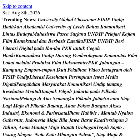
Skip to content
Sat. Aug 8th, 2026
Trending News:
U
n
i
v
e
r
s
i
t
y
G
l
o
b
a
l
C
l
a
s
s
r
o
o
m
F
I
S
I
P
U
n
d
i
p
H
a
d
i
r
k
a
n
A
k
a
d
e
m
i
s
i
U
n
i
v
e
r
s
i
t
y
o
f
L
e
e
d
s
B
a
h
a
s
K
o
m
u
n
i
k
a
s
i
L
i
n
t
a
s
B
u
d
a
y
a
M
a
h
a
s
i
s
w
a
P
a
s
c
a
S
a
r
j
a
n
a
U
N
D
I
P
P
e
l
a
j
a
r
i
K
a
j
i
a
n
F
i
l
m
K
o
n
t
e
k
s
t
u
a
l
d
a
n
B
e
r
b
a
s
i
s
E
s
t
e
t
i
k
a
F
I
S
I
P
U
N
D
I
P
B
e
r
i
L
i
t
e
r
a
s
i
D
i
g
i
t
a
l
p
a
d
a
I
b
u
-
i
b
u
P
K
K
u
n
t
u
k
C
e
g
a
h
H
o
a
k
s
K
o
m
u
n
i
k
a
s
i
U
n
d
i
p
D
o
r
o
n
g
P
e
m
b
e
r
d
a
y
a
a
n
K
o
m
u
n
i
t
a
s
F
i
l
m
L
o
k
a
l
m
e
l
a
l
u
i
P
r
o
d
u
k
s
i
F
i
l
m
D
o
k
u
m
e
n
t
e
r
P
K
K
J
a
b
u
n
g
a
n
–
K
a
m
p
u
n
g
E
m
p
o
m
-
e
m
p
o
n
I
k
u
t
i
P
e
l
a
t
i
h
a
n
V
i
d
e
o
I
n
s
t
a
g
r
a
m
o
l
e
h
F
I
S
I
P
U
n
d
i
p
L
i
t
e
r
a
s
i
K
e
s
e
h
a
t
a
n
P
e
r
e
m
p
u
a
n
l
e
w
a
t
M
e
d
i
a
D
i
g
i
t
a
l
P
e
n
g
a
b
d
i
a
n
M
a
s
y
a
r
a
k
a
t
K
o
m
u
n
i
k
a
s
i
U
n
d
i
p
t
e
n
t
a
n
g
K
e
s
e
h
a
t
a
n
M
e
n
t
a
l
D
a
m
p
a
k
P
i
l
g
u
b
J
a
k
a
r
t
a
p
a
d
a
P
i
l
k
a
d
a
N
a
s
i
o
n
a
l
P
e
l
a
n
g
i
d
i
A
t
a
s
S
e
m
a
n
g
k
a
P
i
l
k
a
d
a
J
a
t
i
m
S
u
y
o
n
o
S
i
a
p
L
a
g
i
M
a
j
u
d
i
P
i
l
k
a
d
a
B
a
t
a
n
g
,
A
k
a
n
F
o
k
u
s
B
a
n
g
u
n
A
k
s
e
s
I
n
d
u
s
t
r
i
,
E
k
o
n
o
m
i
&
P
a
r
i
w
i
s
a
t
a
I
l
h
a
m
H
a
b
i
b
i
e
:
M
a
n
t
a
b
N
y
a
l
o
n
G
u
b
e
r
n
u
r
,
I
n
d
o
n
e
s
i
a
M
a
j
u
B
i
l
a
J
a
w
a
B
a
r
a
t
K
u
a
t
P
e
r
s
i
a
p
a
n
3
T
a
h
u
n
,
A
m
i
n
M
a
n
t
a
p
M
a
j
u
B
u
p
a
t
i
G
r
o
b
o
g
a
n
T
e
g
u
h
S
a
p
t
o
:
U
s
u
n
g
S
l
o
g
a
n
‘
N
o
t
o
K
u
t
o
M
b
a
n
g
u
n
N
d
e
s
o
”
,
S
i
a
p
M
a
j
u
&