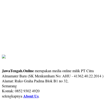
JawaTengah.Online
merupakan media online milik PT Citra
Almamater Baru (SK Menkumham No: AHU - 41362.40.22.2014 )
Alamat: Ruko Graha Padma Blok B1 no 32,
Semarang
Kontak: 0852 9302 4920
About Us
selengkapnya
.