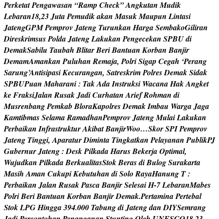
P
e
r
k
e
t
a
t
P
e
n
g
a
w
a
s
a
n
“
R
a
m
p
C
h
e
c
k
”
A
n
g
k
u
t
a
n
M
u
d
i
k
L
e
b
a
r
a
n
1
8
,
2
3
J
u
t
a
P
e
m
u
d
i
k
a
k
a
n
M
a
s
u
k
M
a
u
p
u
n
L
i
n
t
a
s
i
J
a
t
e
n
g
G
P
M
P
e
m
p
r
o
v
J
a
t
e
n
g
T
u
r
u
n
k
a
n
H
a
r
g
a
S
e
m
b
a
k
o
G
i
l
i
r
a
n
D
i
r
e
s
k
r
i
m
s
u
s
P
o
l
d
a
J
a
t
e
n
g
L
a
k
u
k
a
n
P
e
n
g
e
c
e
k
a
n
S
P
B
U
d
i
D
e
m
a
k
S
a
b
i
l
u
T
a
u
b
a
h
B
l
i
t
a
r
B
e
r
i
B
a
n
t
u
a
n
K
o
r
b
a
n
B
a
n
j
i
r
D
e
m
a
m
A
m
a
n
k
a
n
P
u
l
u
h
a
n
R
e
m
a
j
a
,
P
o
l
r
i
S
i
g
a
p
C
e
g
a
h
‘
P
e
r
a
n
g
S
a
r
u
n
g
’
A
n
t
i
s
i
p
a
s
i
K
e
c
u
r
a
n
g
a
n
,
S
a
t
r
e
s
k
r
i
m
P
o
l
r
e
s
D
e
m
a
k
S
i
d
a
k
S
P
B
U
P
u
a
n
M
a
h
a
r
a
n
i
:
T
a
k
A
d
a
I
n
s
t
r
u
k
s
i
W
a
c
a
n
a
H
a
k
A
n
g
k
e
t
k
e
F
r
a
k
s
i
J
a
l
a
n
R
u
s
a
k
J
a
d
i
C
u
r
h
a
t
a
n
A
r
i
e
f
R
o
h
m
a
n
d
i
M
u
s
r
e
n
b
a
n
g
P
e
m
k
a
b
B
l
o
r
a
K
a
p
o
l
r
e
s
D
e
m
a
k
I
m
b
a
u
W
a
r
g
a
J
a
g
a
K
a
m
t
i
b
m
a
s
S
e
l
a
m
a
R
a
m
a
d
h
a
n
P
e
m
p
r
o
v
J
a
t
e
n
g
M
u
l
a
i
L
a
k
u
k
a
n
P
e
r
b
a
i
k
a
n
I
n
f
r
a
s
t
r
u
k
t
u
r
A
k
i
b
a
t
B
a
n
j
i
r
W
o
o
…
S
k
o
r
S
P
I
P
e
m
p
r
o
v
J
a
t
e
n
g
T
i
n
g
g
i
,
A
p
a
r
a
t
u
r
D
i
m
i
n
t
a
T
i
n
g
k
a
t
k
a
n
P
e
l
a
y
a
n
a
n
P
u
b
l
i
k
P
J
G
u
b
e
r
n
u
r
J
a
t
e
n
g
:
D
e
s
k
P
i
l
k
a
d
a
H
a
r
u
s
B
e
k
e
r
j
a
O
p
t
i
m
a
l
,
W
u
j
u
d
k
a
n
P
i
l
k
a
d
a
B
e
r
k
u
a
l
i
t
a
s
S
t
o
k
B
e
r
a
s
d
i
B
u
l
o
g
S
u
r
a
k
a
r
t
a
M
a
s
i
h
A
m
a
n
C
u
k
u
p
i
K
e
b
u
t
u
h
a
n
d
i
S
o
l
o
R
a
y
a
H
a
n
u
n
g
T
:
P
e
r
b
a
i
k
a
n
J
a
l
a
n
R
u
s
a
k
P
a
s
c
a
B
a
n
j
i
r
S
e
l
e
s
a
i
H
-
7
L
e
b
a
r
a
n
M
a
b
e
s
P
o
l
r
i
B
e
r
i
B
a
n
t
u
a
n
K
o
r
b
a
n
B
a
n
j
i
r
D
e
m
a
k
.
P
e
r
t
a
m
i
n
a
P
e
r
t
e
b
a
l
S
t
o
k
L
P
G
H
i
n
g
g
a
3
9
4
.
0
0
0
T
a
b
u
n
g
d
i
J
a
t
e
n
g
d
a
n
D
I
Y
S
e
m
r
a
n
g
J
a
d
i
P
e
r
c
o
n
t
o
h
a
n
P
e
n
a
n
g
a
n
a
n
S
t
u
n
t
i
n
g
O
l
e
h
U
N
E
S
C
O
1
8
,
2
3