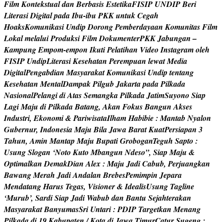
F
i
l
m
K
o
n
t
e
k
s
t
u
a
l
d
a
n
B
e
r
b
a
s
i
s
E
s
t
e
t
i
k
a
F
I
S
I
P
U
N
D
I
P
B
e
r
i
L
i
t
e
r
a
s
i
D
i
g
i
t
a
l
p
a
d
a
I
b
u
-
i
b
u
P
K
K
u
n
t
u
k
C
e
g
a
h
H
o
a
k
s
K
o
m
u
n
i
k
a
s
i
U
n
d
i
p
D
o
r
o
n
g
P
e
m
b
e
r
d
a
y
a
a
n
K
o
m
u
n
i
t
a
s
F
i
l
m
L
o
k
a
l
m
e
l
a
l
u
i
P
r
o
d
u
k
s
i
F
i
l
m
D
o
k
u
m
e
n
t
e
r
P
K
K
J
a
b
u
n
g
a
n
–
K
a
m
p
u
n
g
E
m
p
o
m
-
e
m
p
o
n
I
k
u
t
i
P
e
l
a
t
i
h
a
n
V
i
d
e
o
I
n
s
t
a
g
r
a
m
o
l
e
h
F
I
S
I
P
U
n
d
i
p
L
i
t
e
r
a
s
i
K
e
s
e
h
a
t
a
n
P
e
r
e
m
p
u
a
n
l
e
w
a
t
M
e
d
i
a
D
i
g
i
t
a
l
P
e
n
g
a
b
d
i
a
n
M
a
s
y
a
r
a
k
a
t
K
o
m
u
n
i
k
a
s
i
U
n
d
i
p
t
e
n
t
a
n
g
K
e
s
e
h
a
t
a
n
M
e
n
t
a
l
D
a
m
p
a
k
P
i
l
g
u
b
J
a
k
a
r
t
a
p
a
d
a
P
i
l
k
a
d
a
N
a
s
i
o
n
a
l
P
e
l
a
n
g
i
d
i
A
t
a
s
S
e
m
a
n
g
k
a
P
i
l
k
a
d
a
J
a
t
i
m
S
u
y
o
n
o
S
i
a
p
L
a
g
i
M
a
j
u
d
i
P
i
l
k
a
d
a
B
a
t
a
n
g
,
A
k
a
n
F
o
k
u
s
B
a
n
g
u
n
A
k
s
e
s
I
n
d
u
s
t
r
i
,
E
k
o
n
o
m
i
&
P
a
r
i
w
i
s
a
t
a
I
l
h
a
m
H
a
b
i
b
i
e
:
M
a
n
t
a
b
N
y
a
l
o
n
G
u
b
e
r
n
u
r
,
I
n
d
o
n
e
s
i
a
M
a
j
u
B
i
l
a
J
a
w
a
B
a
r
a
t
K
u
a
t
P
e
r
s
i
a
p
a
n
3
T
a
h
u
n
,
A
m
i
n
M
a
n
t
a
p
M
a
j
u
B
u
p
a
t
i
G
r
o
b
o
g
a
n
T
e
g
u
h
S
a
p
t
o
:
U
s
u
n
g
S
l
o
g
a
n
‘
N
o
t
o
K
u
t
o
M
b
a
n
g
u
n
N
d
e
s
o
”
,
S
i
a
p
M
a
j
u
&
O
p
t
i
m
a
l
k
a
n
D
e
m
a
k
D
i
a
n
A
l
e
x
:
M
a
j
u
J
a
d
i
C
a
b
u
b
,
P
e
r
j
u
a
n
g
k
a
n
B
a
w
a
n
g
M
e
r
a
h
J
a
d
i
A
n
d
a
l
a
n
B
r
e
b
e
s
P
e
m
i
m
p
i
n
J
e
p
a
r
a
M
e
n
d
a
t
a
n
g
H
a
r
u
s
T
e
g
a
s
,
V
i
s
i
o
n
e
r
&
I
d
e
a
l
i
s
U
s
u
n
g
T
a
g
l
i
n
e
‘
M
u
r
u
b
’
,
S
a
r
d
i
S
i
a
p
J
a
d
i
W
a
b
u
b
d
a
n
B
a
n
t
u
S
e
j
a
h
t
e
r
a
k
a
n
M
a
s
y
a
r
a
k
a
t
B
a
n
y
u
m
a
s
S
r
i
U
n
t
a
r
i
:
P
D
I
P
T
a
r
g
e
t
k
a
n
M
e
n
a
n
g
P
i
l
k
a
d
a
d
i
1
9
K
a
b
u
p
a
t
e
n
/
K
o
t
a
d
i
J
a
w
a
T
i
m
u
r
C
a
t
u
r
S
u
g
e
n
g
: