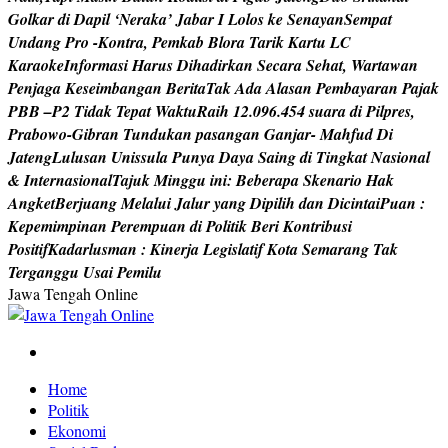
G
o
l
k
a
r
d
i
D
a
p
i
l
‘
N
e
r
a
k
a
’
J
a
b
a
r
I
L
o
l
o
s
k
e
S
e
n
a
y
a
n
S
e
m
p
a
t
U
n
d
a
n
g
P
r
o
-
K
o
n
t
r
a
,
P
e
m
k
a
b
B
l
o
r
a
T
a
r
i
k
K
a
r
t
u
L
C
K
a
r
a
o
k
e
I
n
f
o
r
m
a
s
i
H
a
r
u
s
D
i
h
a
d
i
r
k
a
n
S
e
c
a
r
a
S
e
h
a
t
,
W
a
r
t
a
w
a
n
P
e
n
j
a
g
a
K
e
s
e
i
m
b
a
n
g
a
n
B
e
r
i
t
a
T
a
k
A
d
a
A
l
a
s
a
n
P
e
m
b
a
y
a
r
a
n
P
a
j
a
k
P
B
B
–
P
2
T
i
d
a
k
T
e
p
a
t
W
a
k
t
u
R
a
i
h
1
2
.
0
9
6
.
4
5
4
s
u
a
r
a
d
i
P
i
l
p
r
e
s
,
P
r
a
b
o
w
o
-
G
i
b
r
a
n
T
u
n
d
u
k
a
n
p
a
s
a
n
g
a
n
G
a
n
j
a
r
-
M
a
h
f
u
d
D
i
J
a
t
e
n
g
L
u
l
u
s
a
n
U
n
i
s
s
u
l
a
P
u
n
y
a
D
a
y
a
S
a
i
n
g
d
i
T
i
n
g
k
a
t
N
a
s
i
o
n
a
l
&
I
n
t
e
r
n
a
s
i
o
n
a
l
T
a
j
u
k
M
i
n
g
g
u
i
n
i
:
B
e
b
e
r
a
p
a
S
k
e
n
a
r
i
o
H
a
k
A
n
g
k
e
t
B
e
r
j
u
a
n
g
M
e
l
a
l
u
i
J
a
l
u
r
y
a
n
g
D
i
p
i
l
i
h
d
a
n
D
i
c
i
n
t
a
i
P
u
a
n
:
K
e
p
e
m
i
m
p
i
n
a
n
P
e
r
e
m
p
u
a
n
d
i
P
o
l
i
t
i
k
B
e
r
i
K
o
n
t
r
i
b
u
s
i
P
o
s
i
t
i
f
K
a
d
a
r
l
u
s
m
a
n
:
K
i
n
e
r
j
a
L
e
g
i
s
l
a
t
i
f
K
o
t
a
S
e
m
a
r
a
n
g
T
a
k
T
e
r
g
a
n
g
g
u
U
s
a
i
P
e
m
i
l
u
Jawa Tengah Online
Berita Jawa Tengah Terbaru dan Terkini
Home
Politik
Ekonomi