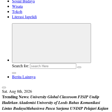
Sosial Budaya
Wisata
Tokoh
Literasi Japelidi
Search for:
Berita Lainnya
Sat. Aug 8th, 2026
Trending News:
U
n
i
v
e
r
s
i
t
y
G
l
o
b
a
l
C
l
a
s
s
r
o
o
m
F
I
S
I
P
U
n
d
i
p
H
a
d
i
r
k
a
n
A
k
a
d
e
m
i
s
i
U
n
i
v
e
r
s
i
t
y
o
f
L
e
e
d
s
B
a
h
a
s
K
o
m
u
n
i
k
a
s
i
L
i
n
t
a
s
B
u
d
a
y
a
M
a
h
a
s
i
s
w
a
P
a
s
c
a
S
a
r
j
a
n
a
U
N
D
I
P
P
e
l
a
j
a
r
i
K
a
j
i
a
n