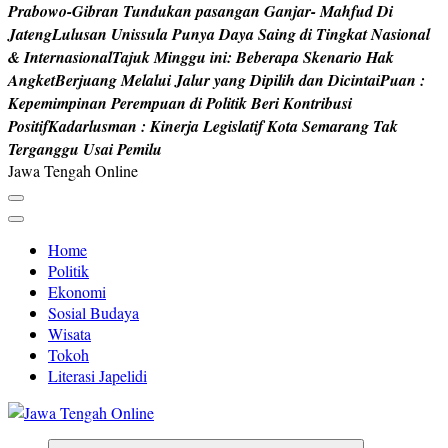
P
r
a
b
o
w
o
-
G
i
b
r
a
n
T
u
n
d
u
k
a
n
p
a
s
a
n
g
a
n
G
a
n
j
a
r
-
M
a
h
f
u
d
D
i
J
a
t
e
n
g
L
u
l
u
s
a
n
U
n
i
s
s
u
l
a
P
u
n
y
a
D
a
y
a
S
a
i
n
g
d
i
T
i
n
g
k
a
t
N
a
s
i
o
n
a
l
&
I
n
t
e
r
n
a
s
i
o
n
a
l
T
a
j
u
k
M
i
n
g
g
u
i
n
i
:
B
e
b
e
r
a
p
a
S
k
e
n
a
r
i
o
H
a
k
A
n
g
k
e
t
B
e
r
j
u
a
n
g
M
e
l
a
l
u
i
J
a
l
u
r
y
a
n
g
D
i
p
i
l
i
h
d
a
n
D
i
c
i
n
t
a
i
P
u
a
n
:
K
e
p
e
m
i
m
p
i
n
a
n
P
e
r
e
m
p
u
a
n
d
i
P
o
l
i
t
i
k
B
e
r
i
K
o
n
t
r
i
b
u
s
i
P
o
s
i
t
i
f
K
a
d
a
r
l
u
s
m
a
n
:
K
i
n
e
r
j
a
L
e
g
i
s
l
a
t
i
f
K
o
t
a
S
e
m
a
r
a
n
g
T
a
k
T
e
r
g
a
n
g
g
u
U
s
a
i
P
e
m
i
l
u
Jawa Tengah Online
Home
Politik
Ekonomi
Sosial Budaya
Wisata
Tokoh
Literasi Japelidi