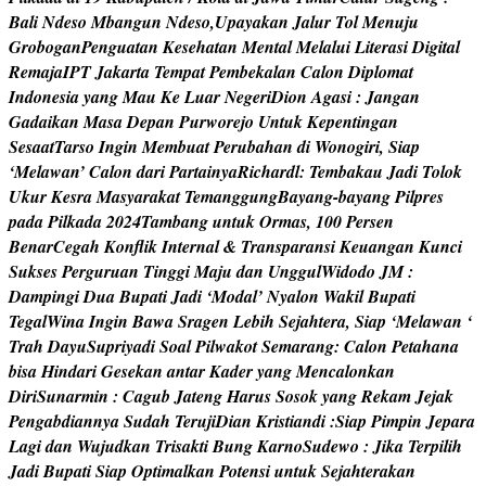
B
a
l
i
N
d
e
s
o
M
b
a
n
g
u
n
N
d
e
s
o
,
U
p
a
y
a
k
a
n
J
a
l
u
r
T
o
l
M
e
n
u
j
u
G
r
o
b
o
g
a
n
P
e
n
g
u
a
t
a
n
K
e
s
e
h
a
t
a
n
M
e
n
t
a
l
M
e
l
a
l
u
i
L
i
t
e
r
a
s
i
D
i
g
i
t
a
l
R
e
m
a
j
a
I
P
T
J
a
k
a
r
t
a
T
e
m
p
a
t
P
e
m
b
e
k
a
l
a
n
C
a
l
o
n
D
i
p
l
o
m
a
t
I
n
d
o
n
e
s
i
a
y
a
n
g
M
a
u
K
e
L
u
a
r
N
e
g
e
r
i
D
i
o
n
A
g
a
s
i
:
J
a
n
g
a
n
G
a
d
a
i
k
a
n
M
a
s
a
D
e
p
a
n
P
u
r
w
o
r
e
j
o
U
n
t
u
k
K
e
p
e
n
t
i
n
g
a
n
S
e
s
a
a
t
T
a
r
s
o
I
n
g
i
n
M
e
m
b
u
a
t
P
e
r
u
b
a
h
a
n
d
i
W
o
n
o
g
i
r
i
,
S
i
a
p
‘
M
e
l
a
w
a
n
’
C
a
l
o
n
d
a
r
i
P
a
r
t
a
i
n
y
a
R
i
c
h
a
r
d
l
:
T
e
m
b
a
k
a
u
J
a
d
i
T
o
l
o
k
U
k
u
r
K
e
s
r
a
M
a
s
y
a
r
a
k
a
t
T
e
m
a
n
g
g
u
n
g
B
a
y
a
n
g
-
b
a
y
a
n
g
P
i
l
p
r
e
s
p
a
d
a
P
i
l
k
a
d
a
2
0
2
4
T
a
m
b
a
n
g
u
n
t
u
k
O
r
m
a
s
,
1
0
0
P
e
r
s
e
n
B
e
n
a
r
C
e
g
a
h
K
o
n
f
i
k
I
n
t
e
r
n
a
l
&
T
r
a
n
s
p
a
r
a
n
s
i
K
e
u
a
n
g
a
n
K
u
n
c
i
S
u
k
s
e
s
P
e
r
g
u
r
u
a
n
T
i
n
g
g
i
M
a
j
u
d
a
n
U
n
g
g
u
l
W
i
d
o
d
o
J
M
:
D
a
m
p
i
n
g
i
D
u
a
B
u
p
a
t
i
J
a
d
i
‘
M
o
d
a
l
’
N
y
a
l
o
n
W
a
k
i
l
B
u
p
a
t
i
T
e
g
a
l
W
i
n
a
I
n
g
i
n
B
a
w
a
S
r
a
g
e
n
L
e
b
i
h
S
e
j
a
h
t
e
r
a
,
S
i
a
p
‘
M
e
l
a
w
a
n
‘
T
r
a
h
D
a
y
u
S
u
p
r
i
y
a
d
i
S
o
a
l
P
i
l
w
a
k
o
t
S
e
m
a
r
a
n
g
:
C
a
l
o
n
P
e
t
a
h
a
n
a
b
i
s
a
H
i
n
d
a
r
i
G
e
s
e
k
a
n
a
n
t
a
r
K
a
d
e
r
y
a
n
g
M
e
n
c
a
l
o
n
k
a
n
D
i
r
i
S
u
n
a
r
m
i
n
:
C
a
g
u
b
J
a
t
e
n
g
H
a
r
u
s
S
o
s
o
k
y
a
n
g
R
e
k
a
m
J
e
j
a
k
P
e
n
g
a
b
d
i
a
n
n
y
a
S
u
d
a
h
T
e
r
u
j
i
D
i
a
n
K
r
i
s
t
i
a
n
d
i
:
S
i
a
p
P
i
m
p
i
n
J
e
p
a
r
a
L
a
g
i
d
a
n
W
u
j
u
d
k
a
n
T
r
i
s
a
k
t
i
B
u
n
g
K
a
r
n
o
S
u
d
e
w
o
:
J
i
k
a
T
e
r
p
i
l
i
h
J
a
d
i
B
u
p
a
t
i
S
i
a
p
O
p
t
i
m
a
l
k
a
n
P
o
t
e
n
s
i
u
n
t
u
k
S
e
j
a
h
t
e
r
a
k
a
n