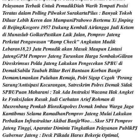
P
e
l
a
y
a
n
a
n
T
e
r
b
a
i
k
U
n
t
u
k
P
e
m
u
d
i
k
D
i
a
h
W
a
r
i
h
T
e
m
p
a
t
i
P
o
s
i
s
i
T
e
r
a
t
a
s
d
a
l
a
m
P
o
l
l
i
n
g
P
i
l
w
a
k
o
t
S
u
r
a
k
a
r
t
a
P
i
l
u
s
:
B
a
n
y
a
k
T
o
k
o
h
D
i
l
u
a
r
L
e
b
i
h
K
e
r
e
n
d
a
n
M
u
m
p
u
n
i
P
r
a
b
o
w
o
B
e
r
t
e
m
u
X
i
J
i
n
p
i
n
g
d
i
B
e
i
j
i
n
g
K
o
s
g
o
r
o
1
9
5
7
D
u
k
u
n
g
K
e
m
b
a
l
i
A
i
r
l
a
n
g
g
a
J
a
d
i
K
e
t
u
m
d
i
M
u
n
a
s
l
u
b
G
o
l
k
a
r
P
a
s
t
i
k
a
n
L
a
i
k
J
a
l
a
n
,
P
e
m
p
r
o
v
J
a
t
e
n
g
P
e
r
k
e
t
a
t
P
e
n
g
a
w
a
s
a
n
“
R
a
m
p
C
h
e
c
k
”
A
n
g
k
u
t
a
n
M
u
d
i
k
L
e
b
a
r
a
n
1
8
,
2
3
J
u
t
a
P
e
m
u
d
i
k
a
k
a
n
M
a
s
u
k
M
a
u
p
u
n
L
i
n
t
a
s
i
J
a
t
e
n
g
G
P
M
P
e
m
p
r
o
v
J
a
t
e
n
g
T
u
r
u
n
k
a
n
H
a
r
g
a
S
e
m
b
a
k
o
G
i
l
i
r
a
n
D
i
r
e
s
k
r
i
m
s
u
s
P
o
l
d
a
J
a
t
e
n
g
L
a
k
u
k
a
n
P
e
n
g
e
c
e
k
a
n
S
P
B
U
d
i
D
e
m
a
k
S
a
b
i
l
u
T
a
u
b
a
h
B
l
i
t
a
r
B
e
r
i
B
a
n
t
u
a
n
K
o
r
b
a
n
B
a
n
j
i
r
D
e
m
a
m
A
m
a
n
k
a
n
P
u
l
u
h
a
n
R
e
m
a
j
a
,
P
o
l
r
i
S
i
g
a
p
C
e
g
a
h
‘
P
e
r
a
n
g
S
a
r
u
n
g
’
A
n
t
i
s
i
p
a
s
i
K
e
c
u
r
a
n
g
a
n
,
S
a
t
r
e
s
k
r
i
m
P
o
l
r
e
s
D
e
m
a
k
S
i
d
a
k
S
P
B
U
P
u
a
n
M
a
h
a
r
a
n
i
:
T
a
k
A
d
a
I
n
s
t
r
u
k
s
i
W
a
c
a
n
a
H
a
k
A
n
g
k
e
t
k
e
F
r
a
k
s
i
J
a
l
a
n
R
u
s
a
k
J
a
d
i
C
u
r
h
a
t
a
n
A
r
i
e
f
R
o
h
m
a
n
d
i
M
u
s
r
e
n
b
a
n
g
P
e
m
k
a
b
B
l
o
r
a
K
a
p
o
l
r
e
s
D
e
m
a
k
I
m
b
a
u
W
a
r
g
a
J
a
g
a
K
a
m
t
i
b
m
a
s
S
e
l
a
m
a
R
a
m
a
d
h
a
n
P
e
m
p
r
o
v
J
a
t
e
n
g
M
u
l
a
i
L
a
k
u
k
a
n
P
e
r
b
a
i
k
a
n
I
n
f
r
a
s
t
r
u
k
t
u
r
A
k
i
b
a
t
B
a
n
j
i
r
W
o
o
…
S
k
o
r
S
P
I
P
e
m
p
r
o
v
J
a
t
e
n
g
T
i
n
g
g
i
,
A
p
a
r
a
t
u
r
D
i
m
i
n
t
a
T
i
n
g
k
a
t
k
a
n
P
e
l
a
y
a
n
a
n
P
u
b
l
i
k
P
J
G
u
b
e
r
n
u
r
J
a
t
e
n
g
:
D
e
s
k
P
i
l
k
a
d
a
H
a
r
u
s
B
e
k
e
r
j
a
O
p
t
i
m
a
l
,