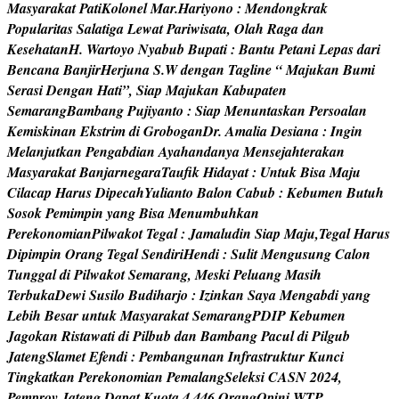
M
a
s
y
a
r
a
k
a
t
P
a
t
i
K
o
l
o
n
e
l
M
a
r
.
H
a
r
i
y
o
n
o
:
M
e
n
d
o
n
g
k
r
a
k
P
o
p
u
l
a
r
i
t
a
s
S
a
l
a
t
i
g
a
L
e
w
a
t
P
a
r
i
w
i
s
a
t
a
,
O
l
a
h
R
a
g
a
d
a
n
K
e
s
e
h
a
t
a
n
H
.
W
a
r
t
o
y
o
N
y
a
b
u
b
B
u
p
a
t
i
:
B
a
n
t
u
P
e
t
a
n
i
L
e
p
a
s
d
a
r
i
B
e
n
c
a
n
a
B
a
n
j
i
r
H
e
r
j
u
n
a
S
.
W
d
e
n
g
a
n
T
a
g
l
i
n
e
“
M
a
j
u
k
a
n
B
u
m
i
S
e
r
a
s
i
D
e
n
g
a
n
H
a
t
i
”
,
S
i
a
p
M
a
j
u
k
a
n
K
a
b
u
p
a
t
e
n
S
e
m
a
r
a
n
g
B
a
m
b
a
n
g
P
u
j
i
y
a
n
t
o
:
S
i
a
p
M
e
n
u
n
t
a
s
k
a
n
P
e
r
s
o
a
l
a
n
K
e
m
i
s
k
i
n
a
n
E
k
s
t
r
i
m
d
i
G
r
o
b
o
g
a
n
D
r
.
A
m
a
l
i
a
D
e
s
i
a
n
a
:
I
n
g
i
n
M
e
l
a
n
j
u
t
k
a
n
P
e
n
g
a
b
d
i
a
n
A
y
a
h
a
n
d
a
n
y
a
M
e
n
s
e
j
a
h
t
e
r
a
k
a
n
M
a
s
y
a
r
a
k
a
t
B
a
n
j
a
r
n
e
g
a
r
a
T
a
u
f
k
H
i
d
a
y
a
t
:
U
n
t
u
k
B
i
s
a
M
a
j
u
C
i
l
a
c
a
p
H
a
r
u
s
D
i
p
e
c
a
h
Y
u
l
i
a
n
t
o
B
a
l
o
n
C
a
b
u
b
:
K
e
b
u
m
e
n
B
u
t
u
h
S
o
s
o
k
P
e
m
i
m
p
i
n
y
a
n
g
B
i
s
a
M
e
n
u
m
b
u
h
k
a
n
P
e
r
e
k
o
n
o
m
i
a
n
P
i
l
w
a
k
o
t
T
e
g
a
l
:
J
a
m
a
l
u
d
i
n
S
i
a
p
M
a
j
u
,
T
e
g
a
l
H
a
r
u
s
D
i
p
i
m
p
i
n
O
r
a
n
g
T
e
g
a
l
S
e
n
d
i
r
i
H
e
n
d
i
:
S
u
l
i
t
M
e
n
g
u
s
u
n
g
C
a
l
o
n
T
u
n
g
g
a
l
d
i
P
i
l
w
a
k
o
t
S
e
m
a
r
a
n
g
,
M
e
s
k
i
P
e
l
u
a
n
g
M
a
s
i
h
T
e
r
b
u
k
a
D
e
w
i
S
u
s
i
l
o
B
u
d
i
h
a
r
j
o
:
I
z
i
n
k
a
n
S
a
y
a
M
e
n
g
a
b
d
i
y
a
n
g
L
e
b
i
h
B
e
s
a
r
u
n
t
u
k
M
a
s
y
a
r
a
k
a
t
S
e
m
a
r
a
n
g
P
D
I
P
K
e
b
u
m
e
n
J
a
g
o
k
a
n
R
i
s
t
a
w
a
t
i
d
i
P
i
l
b
u
b
d
a
n
B
a
m
b
a
n
g
P
a
c
u
l
d
i
P
i
l
g
u
b
J
a
t
e
n
g
S
l
a
m
e
t
E
f
e
n
d
i
:
P
e
m
b
a
n
g
u
n
a
n
I
n
f
r
a
s
t
r
u
k
t
u
r
K
u
n
c
i
T
i
n
g
k
a
t
k
a
n
P
e
r
e
k
o
n
o
m
i
a
n
P
e
m
a
l
a
n
g
S
e
l
e
k
s
i
C
A
S
N
2
0
2
4
,
P
e
m
p
r
o
v
J
a
t
e
n
g
D
a
p
a
t
K
u
o
t
a
4
.
4
4
6
O
r
a
n
g
O
p
i
n
i
W
T
P