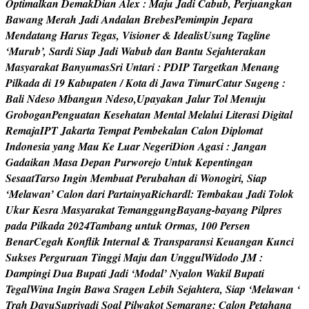
O
p
t
i
m
a
l
k
a
n
D
e
m
a
k
D
i
a
n
A
l
e
x
:
M
a
j
u
J
a
d
i
C
a
b
u
b
,
P
e
r
j
u
a
n
g
k
a
n
B
a
w
a
n
g
M
e
r
a
h
J
a
d
i
A
n
d
a
l
a
n
B
r
e
b
e
s
P
e
m
i
m
p
i
n
J
e
p
a
r
a
M
e
n
d
a
t
a
n
g
H
a
r
u
s
T
e
g
a
s
,
V
i
s
i
o
n
e
r
&
I
d
e
a
l
i
s
U
s
u
n
g
T
a
g
l
i
n
e
‘
M
u
r
u
b
’
,
S
a
r
d
i
S
i
a
p
J
a
d
i
W
a
b
u
b
d
a
n
B
a
n
t
u
S
e
j
a
h
t
e
r
a
k
a
n
M
a
s
y
a
r
a
k
a
t
B
a
n
y
u
m
a
s
S
r
i
U
n
t
a
r
i
:
P
D
I
P
T
a
r
g
e
t
k
a
n
M
e
n
a
n
g
P
i
l
k
a
d
a
d
i
1
9
K
a
b
u
p
a
t
e
n
/
K
o
t
a
d
i
J
a
w
a
T
i
m
u
r
C
a
t
u
r
S
u
g
e
n
g
:
B
a
l
i
N
d
e
s
o
M
b
a
n
g
u
n
N
d
e
s
o
,
U
p
a
y
a
k
a
n
J
a
l
u
r
T
o
l
M
e
n
u
j
u
G
r
o
b
o
g
a
n
P
e
n
g
u
a
t
a
n
K
e
s
e
h
a
t
a
n
M
e
n
t
a
l
M
e
l
a
l
u
i
L
i
t
e
r
a
s
i
D
i
g
i
t
a
l
R
e
m
a
j
a
I
P
T
J
a
k
a
r
t
a
T
e
m
p
a
t
P
e
m
b
e
k
a
l
a
n
C
a
l
o
n
D
i
p
l
o
m
a
t
I
n
d
o
n
e
s
i
a
y
a
n
g
M
a
u
K
e
L
u
a
r
N
e
g
e
r
i
D
i
o
n
A
g
a
s
i
:
J
a
n
g
a
n
G
a
d
a
i
k
a
n
M
a
s
a
D
e
p
a
n
P
u
r
w
o
r
e
j
o
U
n
t
u
k
K
e
p
e
n
t
i
n
g
a
n
S
e
s
a
a
t
T
a
r
s
o
I
n
g
i
n
M
e
m
b
u
a
t
P
e
r
u
b
a
h
a
n
d
i
W
o
n
o
g
i
r
i
,
S
i
a
p
‘
M
e
l
a
w
a
n
’
C
a
l
o
n
d
a
r
i
P
a
r
t
a
i
n
y
a
R
i
c
h
a
r
d
l
:
T
e
m
b
a
k
a
u
J
a
d
i
T
o
l
o
k
U
k
u
r
K
e
s
r
a
M
a
s
y
a
r
a
k
a
t
T
e
m
a
n
g
g
u
n
g
B
a
y
a
n
g
-
b
a
y
a
n
g
P
i
l
p
r
e
s
p
a
d
a
P
i
l
k
a
d
a
2
0
2
4
T
a
m
b
a
n
g
u
n
t
u
k
O
r
m
a
s
,
1
0
0
P
e
r
s
e
n
B
e
n
a
r
C
e
g
a
h
K
o
n
f
i
k
I
n
t
e
r
n
a
l
&
T
r
a
n
s
p
a
r
a
n
s
i
K
e
u
a
n
g
a
n
K
u
n
c
i
S
u
k
s
e
s
P
e
r
g
u
r
u
a
n
T
i
n
g
g
i
M
a
j
u
d
a
n
U
n
g
g
u
l
W
i
d
o
d
o
J
M
:
D
a
m
p
i
n
g
i
D
u
a
B
u
p
a
t
i
J
a
d
i
‘
M
o
d
a
l
’
N
y
a
l
o
n
W
a
k
i
l
B
u
p
a
t
i
T
e
g
a
l
W
i
n
a
I
n
g
i
n
B
a
w
a
S
r
a
g
e
n
L
e
b
i
h
S
e
j
a
h
t
e
r
a
,
S
i
a
p
‘
M
e
l
a
w
a
n
‘
T
r
a
h
D
a
y
u
S
u
p
r
i
y
a
d
i
S
o
a
l
P
i
l
w
a
k
o
t
S
e
m
a
r
a
n
g
:
C
a
l
o
n
P
e
t
a
h
a
n
a