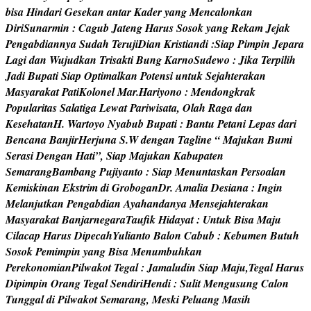
b
i
s
a
H
i
n
d
a
r
i
G
e
s
e
k
a
n
a
n
t
a
r
K
a
d
e
r
y
a
n
g
M
e
n
c
a
l
o
n
k
a
n
D
i
r
i
S
u
n
a
r
m
i
n
:
C
a
g
u
b
J
a
t
e
n
g
H
a
r
u
s
S
o
s
o
k
y
a
n
g
R
e
k
a
m
J
e
j
a
k
P
e
n
g
a
b
d
i
a
n
n
y
a
S
u
d
a
h
T
e
r
u
j
i
D
i
a
n
K
r
i
s
t
i
a
n
d
i
:
S
i
a
p
P
i
m
p
i
n
J
e
p
a
r
a
L
a
g
i
d
a
n
W
u
j
u
d
k
a
n
T
r
i
s
a
k
t
i
B
u
n
g
K
a
r
n
o
S
u
d
e
w
o
:
J
i
k
a
T
e
r
p
i
l
i
h
J
a
d
i
B
u
p
a
t
i
S
i
a
p
O
p
t
i
m
a
l
k
a
n
P
o
t
e
n
s
i
u
n
t
u
k
S
e
j
a
h
t
e
r
a
k
a
n
M
a
s
y
a
r
a
k
a
t
P
a
t
i
K
o
l
o
n
e
l
M
a
r
.
H
a
r
i
y
o
n
o
:
M
e
n
d
o
n
g
k
r
a
k
P
o
p
u
l
a
r
i
t
a
s
S
a
l
a
t
i
g
a
L
e
w
a
t
P
a
r
i
w
i
s
a
t
a
,
O
l
a
h
R
a
g
a
d
a
n
K
e
s
e
h
a
t
a
n
H
.
W
a
r
t
o
y
o
N
y
a
b
u
b
B
u
p
a
t
i
:
B
a
n
t
u
P
e
t
a
n
i
L
e
p
a
s
d
a
r
i
B
e
n
c
a
n
a
B
a
n
j
i
r
H
e
r
j
u
n
a
S
.
W
d
e
n
g
a
n
T
a
g
l
i
n
e
“
M
a
j
u
k
a
n
B
u
m
i
S
e
r
a
s
i
D
e
n
g
a
n
H
a
t
i
”
,
S
i
a
p
M
a
j
u
k
a
n
K
a
b
u
p
a
t
e
n
S
e
m
a
r
a
n
g
B
a
m
b
a
n
g
P
u
j
i
y
a
n
t
o
:
S
i
a
p
M
e
n
u
n
t
a
s
k
a
n
P
e
r
s
o
a
l
a
n
K
e
m
i
s
k
i
n
a
n
E
k
s
t
r
i
m
d
i
G
r
o
b
o
g
a
n
D
r
.
A
m
a
l
i
a
D
e
s
i
a
n
a
:
I
n
g
i
n
M
e
l
a
n
j
u
t
k
a
n
P
e
n
g
a
b
d
i
a
n
A
y
a
h
a
n
d
a
n
y
a
M
e
n
s
e
j
a
h
t
e
r
a
k
a
n
M
a
s
y
a
r
a
k
a
t
B
a
n
j
a
r
n
e
g
a
r
a
T
a
u
f
k
H
i
d
a
y
a
t
:
U
n
t
u
k
B
i
s
a
M
a
j
u
C
i
l
a
c
a
p
H
a
r
u
s
D
i
p
e
c
a
h
Y
u
l
i
a
n
t
o
B
a
l
o
n
C
a
b
u
b
:
K
e
b
u
m
e
n
B
u
t
u
h
S
o
s
o
k
P
e
m
i
m
p
i
n
y
a
n
g
B
i
s
a
M
e
n
u
m
b
u
h
k
a
n
P
e
r
e
k
o
n
o
m
i
a
n
P
i
l
w
a
k
o
t
T
e
g
a
l
:
J
a
m
a
l
u
d
i
n
S
i
a
p
M
a
j
u
,
T
e
g
a
l
H
a
r
u
s
D
i
p
i
m
p
i
n
O
r
a
n
g
T
e
g
a
l
S
e
n
d
i
r
i
H
e
n
d
i
:
S
u
l
i
t
M
e
n
g
u
s
u
n
g
C
a
l
o
n
T
u
n
g
g
a
l
d
i
P
i
l
w
a
k
o
t
S
e
m
a
r
a
n
g
,
M
e
s
k
i
P
e
l
u
a
n
g
M
a
s
i
h