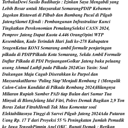
T
e
r
b
u
k
a
D
e
w
i
S
u
s
i
l
o
B
u
d
i
h
a
r
j
o
:
I
z
i
n
k
a
n
S
a
y
a
M
e
n
g
a
b
d
i
y
a
n
g
L
e
b
i
h
B
e
s
a
r
u
n
t
u
k
M
a
s
y
a
r
a
k
a
t
S
e
m
a
r
a
n
g
P
D
I
P
K
e
b
u
m
e
n
J
a
g
o
k
a
n
R
i
s
t
a
w
a
t
i
d
i
P
i
l
b
u
b
d
a
n
B
a
m
b
a
n
g
P
a
c
u
l
d
i
P
i
l
g
u
b
J
a
t
e
n
g
S
l
a
m
e
t
E
f
e
n
d
i
:
P
e
m
b
a
n
g
u
n
a
n
I
n
f
r
a
s
t
r
u
k
t
u
r
K
u
n
c
i
T
i
n
g
k
a
t
k
a
n
P
e
r
e
k
o
n
o
m
i
a
n
P
e
m
a
l
a
n
g
S
e
l
e
k
s
i
C
A
S
N
2
0
2
4
,
P
e
m
p
r
o
v
J
a
t
e
n
g
D
a
p
a
t
K
u
o
t
a
4
.
4
4
6
O
r
a
n
g
O
p
i
n
i
W
T
P
K
e
s
e
m
b
i
l
a
n
,
K
a
d
o
T
e
r
i
n
d
a
h
H
a
r
i
J
a
d
i
k
e
-
2
7
8
K
a
b
u
p
a
t
e
n
S
r
a
g
e
n
K
e
t
u
a
K
O
N
I
S
e
m
a
r
a
n
g
a
m
b
i
l
f
o
r
m
u
l
i
r
p
e
n
j
a
r
i
n
g
a
n
p
i
l
k
a
d
a
d
i
P
D
I
P
P
i
l
k
a
d
a
K
o
t
a
S
e
m
a
r
a
n
g
,
S
e
k
d
a
A
m
b
i
l
F
o
r
m
u
l
i
r
D
a
f
t
a
r
P
i
l
k
a
d
a
d
i
P
D
I
P
e
r
j
u
a
n
g
a
n
G
o
l
k
a
r
J
a
t
e
n
g
b
u
k
a
p
e
l
u
a
n
g
u
s
u
n
g
A
h
m
a
d
L
u
t
h
f
p
a
d
a
P
i
l
k
a
d
a
2
0
2
4
G
u
s
Y
a
s
i
n
:
S
o
a
l
D
u
k
u
n
g
a
n
M
a
j
u
C
a
g
u
b
D
i
s
e
r
a
h
k
a
n
k
e
P
a
r
p
o
l
d
a
n
M
a
s
y
a
r
a
k
a
t
H
a
r
n
o
‘
P
a
l
i
n
g
S
i
a
p
’
M
e
n
j
a
d
i
R
e
m
b
a
n
g
1
(
M
e
n
g
u
l
i
k
C
a
l
o
n
-
C
a
l
o
n
K
a
n
d
i
d
a
t
d
i
P
i
l
k
a
d
a
R
e
m
b
a
n
g
2
0
2
4
)
H
i
l
a
n
g
n
y
a
M
i
l
i
a
r
a
n
R
u
p
i
a
h
S
u
m
b
e
r
P
A
D
t
i
a
p
B
u
l
a
n
d
a
r
i
S
u
m
u
r
T
u
a
M
i
n
y
a
k
d
i
B
l
o
r
a
J
e
l
a
n
g
I
d
u
l
F
i
t
r
i
,
P
o
l
r
e
s
D
e
m
a
k
B
a
g
i
k
a
n
2
,
9
T
o
n
B
e
r
a
s
Z
a
k
a
t
F
i
t
r
a
h
H
e
n
d
i
T
a
k
M
a
u
K
o
m
e
n
t
a
r
s
o
a
l
E
l
e
k
t
a
b
i
l
i
t
a
s
n
y
a
T
i
n
g
g
i
d
i
S
u
r
v
e
i
P
i
l
g
u
b
J
a
t
e
n
g
2
0
2
4
A
d
a
P
u
t
a
r
a
n
U
a
n
g
R
p
.
1
7
T
d
a
r
i
P
r
o
y
e
k
s
i
5
5
%
P
e
n
i
n
g
k
a
t
a
n
J
u
m
l
a
h
P
e
m
u
d
i
k
k
e
J
a
w
a
T
e
n
g
a
h
P
i
m
p
i
n
A
p
e
l
O
K
C
,
B
u
p
a
t
i
D
e
m
a
k
:
B
e
r
i
k
a
n