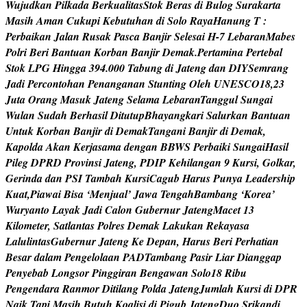
W
u
j
u
d
k
a
n
P
i
l
k
a
d
a
B
e
r
k
u
a
l
i
t
a
s
S
t
o
k
B
e
r
a
s
d
i
B
u
l
o
g
S
u
r
a
k
a
r
t
a
M
a
s
i
h
A
m
a
n
C
u
k
u
p
i
K
e
b
u
t
u
h
a
n
d
i
S
o
l
o
R
a
y
a
H
a
n
u
n
g
T
:
P
e
r
b
a
i
k
a
n
J
a
l
a
n
R
u
s
a
k
P
a
s
c
a
B
a
n
j
i
r
S
e
l
e
s
a
i
H
-
7
L
e
b
a
r
a
n
M
a
b
e
s
P
o
l
r
i
B
e
r
i
B
a
n
t
u
a
n
K
o
r
b
a
n
B
a
n
j
i
r
D
e
m
a
k
.
P
e
r
t
a
m
i
n
a
P
e
r
t
e
b
a
l
S
t
o
k
L
P
G
H
i
n
g
g
a
3
9
4
.
0
0
0
T
a
b
u
n
g
d
i
J
a
t
e
n
g
d
a
n
D
I
Y
S
e
m
r
a
n
g
J
a
d
i
P
e
r
c
o
n
t
o
h
a
n
P
e
n
a
n
g
a
n
a
n
S
t
u
n
t
i
n
g
O
l
e
h
U
N
E
S
C
O
1
8
,
2
3
J
u
t
a
O
r
a
n
g
M
a
s
u
k
J
a
t
e
n
g
S
e
l
a
m
a
L
e
b
a
r
a
n
T
a
n
g
g
u
l
S
u
n
g
a
i
W
u
l
a
n
S
u
d
a
h
B
e
r
h
a
s
i
l
D
i
t
u
t
u
p
B
h
a
y
a
n
g
k
a
r
i
S
a
l
u
r
k
a
n
B
a
n
t
u
a
n
U
n
t
u
k
K
o
r
b
a
n
B
a
n
j
i
r
d
i
D
e
m
a
k
T
a
n
g
a
n
i
B
a
n
j
i
r
d
i
D
e
m
a
k
,
K
a
p
o
l
d
a
A
k
a
n
K
e
r
j
a
s
a
m
a
d
e
n
g
a
n
B
B
W
S
P
e
r
b
a
i
k
i
S
u
n
g
a
i
H
a
s
i
l
P
i
l
e
g
D
P
R
D
P
r
o
v
i
n
s
i
J
a
t
e
n
g
,
P
D
I
P
K
e
h
i
l
a
n
g
a
n
9
K
u
r
s
i
,
G
o
l
k
a
r
,
G
e
r
i
n
d
a
d
a
n
P
S
I
T
a
m
b
a
h
K
u
r
s
i
C
a
g
u
b
H
a
r
u
s
P
u
n
y
a
L
e
a
d
e
r
s
h
i
p
K
u
a
t
,
P
i
a
w
a
i
B
i
s
a
‘
M
e
n
j
u
a
l
’
J
a
w
a
T
e
n
g
a
h
B
a
m
b
a
n
g
‘
K
o
r
e
a
’
W
u
r
y
a
n
t
o
L
a
y
a
k
J
a
d
i
C
a
l
o
n
G
u
b
e
r
n
u
r
J
a
t
e
n
g
M
a
c
e
t
1
3
K
i
l
o
m
e
t
e
r
,
S
a
t
l
a
n
t
a
s
P
o
l
r
e
s
D
e
m
a
k
L
a
k
u
k
a
n
R
e
k
a
y
a
s
a
L
a
l
u
l
i
n
t
a
s
G
u
b
e
r
n
u
r
J
a
t
e
n
g
K
e
D
e
p
a
n
,
H
a
r
u
s
B
e
r
i
P
e
r
h
a
t
i
a
n
B
e
s
a
r
d
a
l
a
m
P
e
n
g
e
l
o
l
a
a
n
P
A
D
T
a
m
b
a
n
g
P
a
s
i
r
L
i
a
r
D
i
a
n
g
g
a
p
P
e
n
y
e
b
a
b
L
o
n
g
s
o
r
P
i
n
g
g
i
r
a
n
B
e
n
g
a
w
a
n
S
o
l
o
1
8
R
i
b
u
P
e
n
g
e
n
d
a
r
a
R
a
n
m
o
r
D
i
t
i
l
a
n
g
P
o
l
d
a
J
a
t
e
n
g
J
u
m
l
a
h
K
u
r
s
i
d
i
D
P
R
N
a
i
k
,
T
a
p
i
M
a
s
i
h
B
u
t
u
h
K
o
a
l
i
s
i
d
i
P
i
g
u
b
J
a
t
e
n
g
D
u
o
S
r
i
k
a
n
d
i