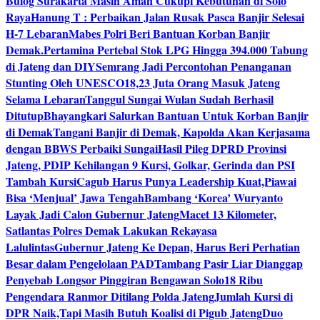
Bulog Surakarta Masih Aman Cukupi Kebutuhan di Solo
Raya
Hanung T : Perbaikan Jalan Rusak Pasca Banjir Selesai
H-7 Lebaran
Mabes Polri Beri Bantuan Korban Banjir
Demak.
Pertamina Pertebal Stok LPG Hingga 394.000 Tabung
di Jateng dan DIY
Semrang Jadi Percontohan Penanganan
Stunting Oleh UNESCO
18,23 Juta Orang Masuk Jateng
Selama Lebaran
Tanggul Sungai Wulan Sudah Berhasil
Ditutup
Bhayangkari Salurkan Bantuan Untuk Korban Banjir
di Demak
Tangani Banjir di Demak, Kapolda Akan Kerjasama
dengan BBWS Perbaiki Sungai
Hasil Pileg DPRD Provinsi
Jateng, PDIP Kehilangan 9 Kursi, Golkar, Gerinda dan PSI
Tambah Kursi
Cagub Harus Punya Leadership Kuat,Piawai
Bisa ‘Menjual’ Jawa Tengah
Bambang ‘Korea’ Wuryanto
Layak Jadi Calon Gubernur Jateng
Macet 13 Kilometer,
Satlantas Polres Demak Lakukan Rekayasa
Lalulintas
Gubernur Jateng Ke Depan, Harus Beri Perhatian
Besar dalam Pengelolaan PAD
Tambang Pasir Liar Dianggap
Penyebab Longsor Pinggiran Bengawan Solo
18 Ribu
Pengendara Ranmor Ditilang Polda Jateng
Jumlah Kursi di
DPR Naik,Tapi Masih Butuh Koalisi di Pigub Jateng
Duo