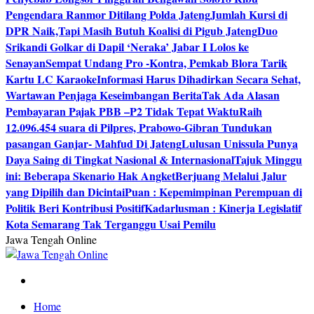
Pengendara Ranmor Ditilang Polda Jateng
Jumlah Kursi di
DPR Naik,Tapi Masih Butuh Koalisi di Pigub Jateng
Duo
Srikandi Golkar di Dapil ‘Neraka’ Jabar I Lolos ke
Senayan
Sempat Undang Pro -Kontra, Pemkab Blora Tarik
Kartu LC Karaoke
Informasi Harus Dihadirkan Secara Sehat,
Wartawan Penjaga Keseimbangan Berita
Tak Ada Alasan
Pembayaran Pajak PBB –P2 Tidak Tepat Waktu
Raih
12.096.454 suara di Pilpres, Prabowo-Gibran Tundukan
pasangan Ganjar- Mahfud Di Jateng
Lulusan Unissula Punya
Daya Saing di Tingkat Nasional & Internasional
Tajuk Minggu
ini: Beberapa Skenario Hak Angket
Berjuang Melalui Jalur
yang Dipilih dan Dicintai
Puan : Kepemimpinan Perempuan di
Politik Beri Kontribusi Positif
Kadarlusman : Kinerja Legislatif
Kota Semarang Tak Terganggu Usai Pemilu
Jawa Tengah Online
Berita Jawa Tengah Terbaru dan Terkini
Home