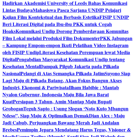
Hadirkan Akademisi University of Leeds Bahas Komunikasi
Lintas Budaya
Mahasiswa Pasca Sarjana UNDIP Pelajari
Kajian Film Kontekstual dan Berbasis Estetika
FISIP UNDIP
Beri Literasi Digital pada Ibu-ibu PKK untuk Cegah
Hoaks
Komunikasi Undip Dorong Pemberdayaan Komunitas
Film Lokal melalui Produksi Film Dokumenter
PKK Jabungan
– Kampung Empom-empon Ikuti Pelatihan Video Instagram
oleh FISIP Undip
Literasi Kesehatan Perempuan lewat Media
Digital
Pengabdian Masyarakat Komunikasi Undip tentang
Kesehatan Mental
Dampak Pilgub Jakarta pada Pilkada
Nasional
Pelangi di Atas Semangka Pilkada Jatim
Suyono Siap
Lagi Maju di Pilkada Batang, Akan Fokus Bangun Akses
Industri, Ekonomi & Pariwisata
Ilham Habibie : Mantab
Nyalon Gubernur, Indonesia Maju Bila Jawa Barat
Kuat
Persiapan 3 Tahun, Amin Mantap Maju Bupati
Grobogan
Teguh Sapto : Usung Slogan ‘Noto Kuto Mbangun
Ndeso”, Siap Maju & Optimalkan Demak
Dian Alex : Maju
Jadi Cabub, Perjuangkan Bawang Merah Jadi Andalan
Brebes
Pemimpin Jepara Mendatang Harus Tegas, Visioner &
Idealis
Usung Tagline ‘Murub’, Sardi Siap Jadi Wabub dan