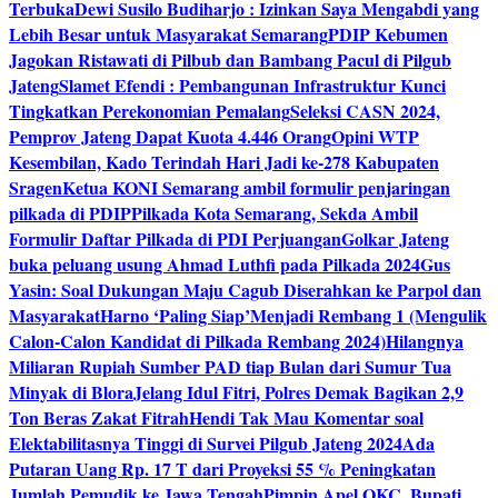
Terbuka
Dewi Susilo Budiharjo : Izinkan Saya Mengabdi yang
Lebih Besar untuk Masyarakat Semarang
PDIP Kebumen
Jagokan Ristawati di Pilbub dan Bambang Pacul di Pilgub
Jateng
Slamet Efendi : Pembangunan Infrastruktur Kunci
Tingkatkan Perekonomian Pemalang
Seleksi CASN 2024,
Pemprov Jateng Dapat Kuota 4.446 Orang
Opini WTP
Kesembilan, Kado Terindah Hari Jadi ke-278 Kabupaten
Sragen
Ketua KONI Semarang ambil formulir penjaringan
pilkada di PDIP
Pilkada Kota Semarang, Sekda Ambil
Formulir Daftar Pilkada di PDI Perjuangan
Golkar Jateng
buka peluang usung Ahmad Luthfi pada Pilkada 2024
Gus
Yasin: Soal Dukungan Maju Cagub Diserahkan ke Parpol dan
Masyarakat
Harno ‘Paling Siap’Menjadi Rembang 1 (Mengulik
Calon-Calon Kandidat di Pilkada Rembang 2024)
Hilangnya
Miliaran Rupiah Sumber PAD tiap Bulan dari Sumur Tua
Minyak di Blora
Jelang Idul Fitri, Polres Demak Bagikan 2,9
Ton Beras Zakat Fitrah
Hendi Tak Mau Komentar soal
Elektabilitasnya Tinggi di Survei Pilgub Jateng 2024
Ada
Putaran Uang Rp. 17 T dari Proyeksi 55 % Peningkatan
Jumlah Pemudik ke Jawa Tengah
Pimpin Apel OKC, Bupati