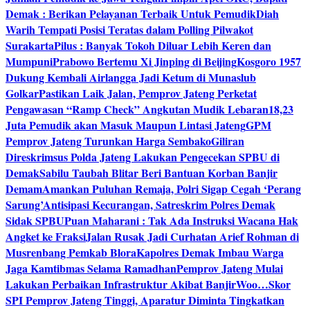
Demak : Berikan Pelayanan Terbaik Untuk Pemudik
Diah
Warih Tempati Posisi Teratas dalam Polling Pilwakot
Surakarta
Pilus : Banyak Tokoh Diluar Lebih Keren dan
Mumpuni
Prabowo Bertemu Xi Jinping di Beijing
Kosgoro 1957
Dukung Kembali Airlangga Jadi Ketum di Munaslub
Golkar
Pastikan Laik Jalan, Pemprov Jateng Perketat
Pengawasan “Ramp Check” Angkutan Mudik Lebaran
18,23
Juta Pemudik akan Masuk Maupun Lintasi Jateng
GPM
Pemprov Jateng Turunkan Harga Sembako
Giliran
Direskrimsus Polda Jateng Lakukan Pengecekan SPBU di
Demak
Sabilu Taubah Blitar Beri Bantuan Korban Banjir
Demam
Amankan Puluhan Remaja, Polri Sigap Cegah ‘Perang
Sarung’
Antisipasi Kecurangan, Satreskrim Polres Demak
Sidak SPBU
Puan Maharani : Tak Ada Instruksi Wacana Hak
Angket ke Fraksi
Jalan Rusak Jadi Curhatan Arief Rohman di
Musrenbang Pemkab Blora
Kapolres Demak Imbau Warga
Jaga Kamtibmas Selama Ramadhan
Pemprov Jateng Mulai
Lakukan Perbaikan Infrastruktur Akibat Banjir
Woo…Skor
SPI Pemprov Jateng Tinggi, Aparatur Diminta Tingkatkan