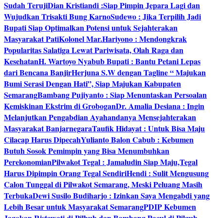
Sudah Teruji
Dian Kristiandi :Siap Pimpin Jepara Lagi dan
Wujudkan Trisakti Bung Karno
Sudewo : Jika Terpilih Jadi
Bupati Siap Optimalkan Potensi untuk Sejahterakan
Masyarakat Pati
Kolonel Mar.Hariyono : Mendongkrak
Popularitas Salatiga Lewat Pariwisata, Olah Raga dan
Kesehatan
H. Wartoyo Nyabub Bupati : Bantu Petani Lepas
dari Bencana Banjir
Herjuna S.W dengan Tagline “ Majukan
Bumi Serasi Dengan Hati”, Siap Majukan Kabupaten
Semarang
Bambang Pujiyanto : Siap Menuntaskan Persoalan
Kemiskinan Ekstrim di Grobogan
Dr. Amalia Desiana : Ingin
Melanjutkan Pengabdian Ayahandanya Mensejahterakan
Masyarakat Banjarnegara
Taufik Hidayat : Untuk Bisa Maju
Cilacap Harus Dipecah
Yulianto Balon Cabub : Kebumen
Butuh Sosok Pemimpin yang Bisa Menumbuhkan
Perekonomian
Pilwakot Tegal : Jamaludin Siap Maju,Tegal
Harus Dipimpin Orang Tegal Sendiri
Hendi : Sulit Mengusung
Calon Tunggal di Pilwakot Semarang, Meski Peluang Masih
Terbuka
Dewi Susilo Budiharjo : Izinkan Saya Mengabdi yang
Lebih Besar untuk Masyarakat Semarang
PDIP Kebumen
Jagokan Ristawati di Pilbub dan Bambang Pacul di Pilgub