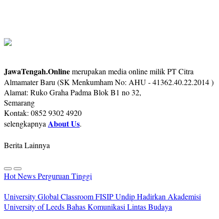
JawaTengah.Online
merupakan media online milik PT Citra
Almamater Baru (SK Menkumham No: AHU - 41362.40.22.2014 )
Alamat: Ruko Graha Padma Blok B1 no 32,
Semarang
Kontak: 0852 9302 4920
About Us
selengkapnya
.
Berita Lainnya
Hot News
Perguruan Tinggi
University Global Classroom FISIP Undip Hadirkan Akademisi
University of Leeds Bahas Komunikasi Lintas Budaya