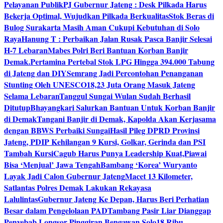
Pelayanan Publik
PJ Gubernur Jateng : Desk Pilkada Harus
Bekerja Optimal, Wujudkan Pilkada Berkualitas
Stok Beras di
Bulog Surakarta Masih Aman Cukupi Kebutuhan di Solo
Raya
Hanung T : Perbaikan Jalan Rusak Pasca Banjir Selesai
H-7 Lebaran
Mabes Polri Beri Bantuan Korban Banjir
Demak.
Pertamina Pertebal Stok LPG Hingga 394.000 Tabung
di Jateng dan DIY
Semrang Jadi Percontohan Penanganan
Stunting Oleh UNESCO
18,23 Juta Orang Masuk Jateng
Selama Lebaran
Tanggul Sungai Wulan Sudah Berhasil
Ditutup
Bhayangkari Salurkan Bantuan Untuk Korban Banjir
di Demak
Tangani Banjir di Demak, Kapolda Akan Kerjasama
dengan BBWS Perbaiki Sungai
Hasil Pileg DPRD Provinsi
Jateng, PDIP Kehilangan 9 Kursi, Golkar, Gerinda dan PSI
Tambah Kursi
Cagub Harus Punya Leadership Kuat,Piawai
Bisa ‘Menjual’ Jawa Tengah
Bambang ‘Korea’ Wuryanto
Layak Jadi Calon Gubernur Jateng
Macet 13 Kilometer,
Satlantas Polres Demak Lakukan Rekayasa
Lalulintas
Gubernur Jateng Ke Depan, Harus Beri Perhatian
Besar dalam Pengelolaan PAD
Tambang Pasir Liar Dianggap
Penyebab Longsor Pinggiran Bengawan Solo
18 Ribu