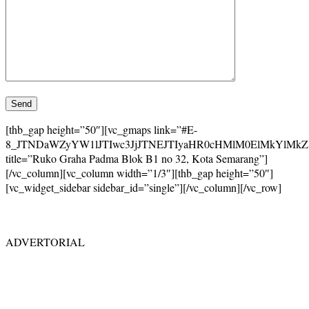
[thb_gap height=”50″][vc_gmaps link=”#E-
8_JTNDaWZyYW1lJTIwc3JjJTNEJTIyaHR0cHMlM0ElMkYlM
title=”Ruko Graha Padma Blok B1 no 32, Kota Semarang”]
[/vc_column][vc_column width=”1/3″][thb_gap height=”50″]
[vc_widget_sidebar sidebar_id=”single”][/vc_column][/vc_row]
ADVERTORIAL