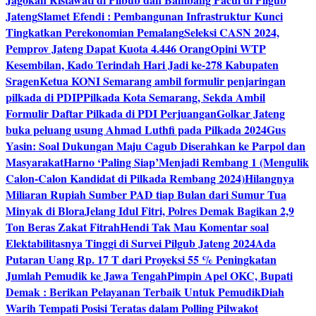
Jateng
Slamet Efendi : Pembangunan Infrastruktur Kunci
Tingkatkan Perekonomian Pemalang
Seleksi CASN 2024,
Pemprov Jateng Dapat Kuota 4.446 Orang
Opini WTP
Kesembilan, Kado Terindah Hari Jadi ke-278 Kabupaten
Sragen
Ketua KONI Semarang ambil formulir penjaringan
pilkada di PDIP
Pilkada Kota Semarang, Sekda Ambil
Formulir Daftar Pilkada di PDI Perjuangan
Golkar Jateng
buka peluang usung Ahmad Luthfi pada Pilkada 2024
Gus
Yasin: Soal Dukungan Maju Cagub Diserahkan ke Parpol dan
Masyarakat
Harno ‘Paling Siap’Menjadi Rembang 1 (Mengulik
Calon-Calon Kandidat di Pilkada Rembang 2024)
Hilangnya
Miliaran Rupiah Sumber PAD tiap Bulan dari Sumur Tua
Minyak di Blora
Jelang Idul Fitri, Polres Demak Bagikan 2,9
Ton Beras Zakat Fitrah
Hendi Tak Mau Komentar soal
Elektabilitasnya Tinggi di Survei Pilgub Jateng 2024
Ada
Putaran Uang Rp. 17 T dari Proyeksi 55 % Peningkatan
Jumlah Pemudik ke Jawa Tengah
Pimpin Apel OKC, Bupati
Demak : Berikan Pelayanan Terbaik Untuk Pemudik
Diah
Warih Tempati Posisi Teratas dalam Polling Pilwakot