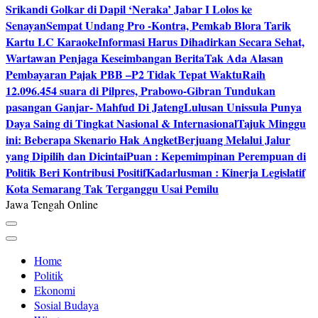
Srikandi Golkar di Dapil ‘Neraka’ Jabar I Lolos ke
Senayan
Sempat Undang Pro -Kontra, Pemkab Blora Tarik
Kartu LC Karaoke
Informasi Harus Dihadirkan Secara Sehat,
Wartawan Penjaga Keseimbangan Berita
Tak Ada Alasan
Pembayaran Pajak PBB –P2 Tidak Tepat Waktu
Raih
12.096.454 suara di Pilpres, Prabowo-Gibran Tundukan
pasangan Ganjar- Mahfud Di Jateng
Lulusan Unissula Punya
Daya Saing di Tingkat Nasional & Internasional
Tajuk Minggu
ini: Beberapa Skenario Hak Angket
Berjuang Melalui Jalur
yang Dipilih dan Dicintai
Puan : Kepemimpinan Perempuan di
Politik Beri Kontribusi Positif
Kadarlusman : Kinerja Legislatif
Kota Semarang Tak Terganggu Usai Pemilu
Jawa Tengah Online
Home
Politik
Ekonomi
Sosial Budaya