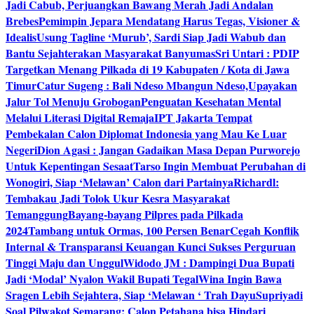
Jadi Cabub, Perjuangkan Bawang Merah Jadi Andalan
Brebes
Pemimpin Jepara Mendatang Harus Tegas, Visioner &
Idealis
Usung Tagline ‘Murub’, Sardi Siap Jadi Wabub dan
Bantu Sejahterakan Masyarakat Banyumas
Sri Untari : PDIP
Targetkan Menang Pilkada di 19 Kabupaten / Kota di Jawa
Timur
Catur Sugeng : Bali Ndeso Mbangun Ndeso,Upayakan
Jalur Tol Menuju Grobogan
Penguatan Kesehatan Mental
Melalui Literasi Digital Remaja
IPT Jakarta Tempat
Pembekalan Calon Diplomat Indonesia yang Mau Ke Luar
Negeri
Dion Agasi : Jangan Gadaikan Masa Depan Purworejo
Untuk Kepentingan Sesaat
Tarso Ingin Membuat Perubahan di
Wonogiri, Siap ‘Melawan’ Calon dari Partainya
Richardl:
Tembakau Jadi Tolok Ukur Kesra Masyarakat
Temanggung
Bayang-bayang Pilpres pada Pilkada
2024
Tambang untuk Ormas, 100 Persen Benar
Cegah Konflik
Internal & Transparansi Keuangan Kunci Sukses Perguruan
Tinggi Maju dan Unggul
Widodo JM : Dampingi Dua Bupati
Jadi ‘Modal’ Nyalon Wakil Bupati Tegal
Wina Ingin Bawa
Sragen Lebih Sejahtera, Siap ‘Melawan ‘ Trah Dayu
Supriyadi
Soal Pilwakot Semarang: Calon Petahana bisa Hindari