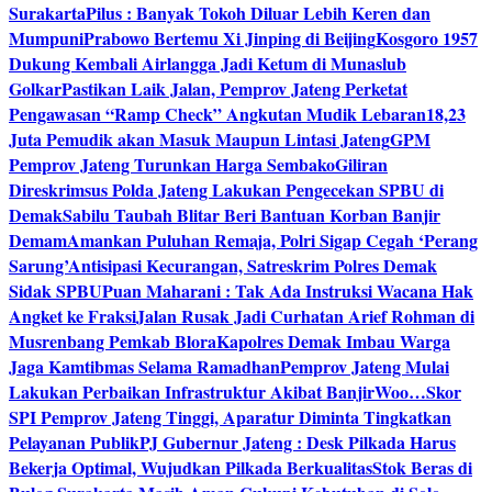
Surakarta
Pilus : Banyak Tokoh Diluar Lebih Keren dan
Mumpuni
Prabowo Bertemu Xi Jinping di Beijing
Kosgoro 1957
Dukung Kembali Airlangga Jadi Ketum di Munaslub
Golkar
Pastikan Laik Jalan, Pemprov Jateng Perketat
Pengawasan “Ramp Check” Angkutan Mudik Lebaran
18,23
Juta Pemudik akan Masuk Maupun Lintasi Jateng
GPM
Pemprov Jateng Turunkan Harga Sembako
Giliran
Direskrimsus Polda Jateng Lakukan Pengecekan SPBU di
Demak
Sabilu Taubah Blitar Beri Bantuan Korban Banjir
Demam
Amankan Puluhan Remaja, Polri Sigap Cegah ‘Perang
Sarung’
Antisipasi Kecurangan, Satreskrim Polres Demak
Sidak SPBU
Puan Maharani : Tak Ada Instruksi Wacana Hak
Angket ke Fraksi
Jalan Rusak Jadi Curhatan Arief Rohman di
Musrenbang Pemkab Blora
Kapolres Demak Imbau Warga
Jaga Kamtibmas Selama Ramadhan
Pemprov Jateng Mulai
Lakukan Perbaikan Infrastruktur Akibat Banjir
Woo…Skor
SPI Pemprov Jateng Tinggi, Aparatur Diminta Tingkatkan
Pelayanan Publik
PJ Gubernur Jateng : Desk Pilkada Harus
Bekerja Optimal, Wujudkan Pilkada Berkualitas
Stok Beras di