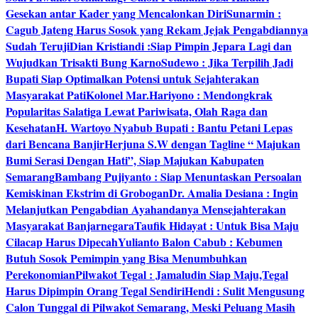
Gesekan antar Kader yang Mencalonkan Diri
Sunarmin :
Cagub Jateng Harus Sosok yang Rekam Jejak Pengabdiannya
Sudah Teruji
Dian Kristiandi :Siap Pimpin Jepara Lagi dan
Wujudkan Trisakti Bung Karno
Sudewo : Jika Terpilih Jadi
Bupati Siap Optimalkan Potensi untuk Sejahterakan
Masyarakat Pati
Kolonel Mar.Hariyono : Mendongkrak
Popularitas Salatiga Lewat Pariwisata, Olah Raga dan
Kesehatan
H. Wartoyo Nyabub Bupati : Bantu Petani Lepas
dari Bencana Banjir
Herjuna S.W dengan Tagline “ Majukan
Bumi Serasi Dengan Hati”, Siap Majukan Kabupaten
Semarang
Bambang Pujiyanto : Siap Menuntaskan Persoalan
Kemiskinan Ekstrim di Grobogan
Dr. Amalia Desiana : Ingin
Melanjutkan Pengabdian Ayahandanya Mensejahterakan
Masyarakat Banjarnegara
Taufik Hidayat : Untuk Bisa Maju
Cilacap Harus Dipecah
Yulianto Balon Cabub : Kebumen
Butuh Sosok Pemimpin yang Bisa Menumbuhkan
Perekonomian
Pilwakot Tegal : Jamaludin Siap Maju,Tegal
Harus Dipimpin Orang Tegal Sendiri
Hendi : Sulit Mengusung
Calon Tunggal di Pilwakot Semarang, Meski Peluang Masih