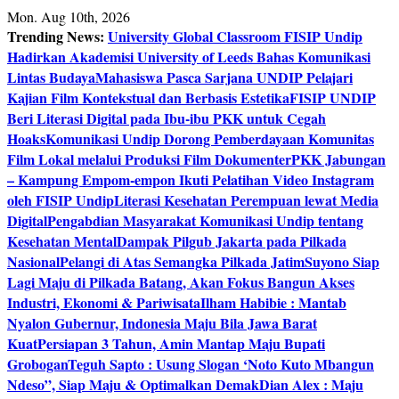
Skip
Mon. Aug 10th, 2026
to
Trending News:
University Global Classroom FISIP Undip
content
Hadirkan Akademisi University of Leeds Bahas Komunikasi
Lintas Budaya
Mahasiswa Pasca Sarjana UNDIP Pelajari
Kajian Film Kontekstual dan Berbasis Estetika
FISIP UNDIP
Beri Literasi Digital pada Ibu-ibu PKK untuk Cegah
Hoaks
Komunikasi Undip Dorong Pemberdayaan Komunitas
Film Lokal melalui Produksi Film Dokumenter
PKK Jabungan
– Kampung Empom-empon Ikuti Pelatihan Video Instagram
oleh FISIP Undip
Literasi Kesehatan Perempuan lewat Media
Digital
Pengabdian Masyarakat Komunikasi Undip tentang
Kesehatan Mental
Dampak Pilgub Jakarta pada Pilkada
Nasional
Pelangi di Atas Semangka Pilkada Jatim
Suyono Siap
Lagi Maju di Pilkada Batang, Akan Fokus Bangun Akses
Industri, Ekonomi & Pariwisata
Ilham Habibie : Mantab
Nyalon Gubernur, Indonesia Maju Bila Jawa Barat
Kuat
Persiapan 3 Tahun, Amin Mantap Maju Bupati
Grobogan
Teguh Sapto : Usung Slogan ‘Noto Kuto Mbangun
Ndeso”, Siap Maju & Optimalkan Demak
Dian Alex : Maju