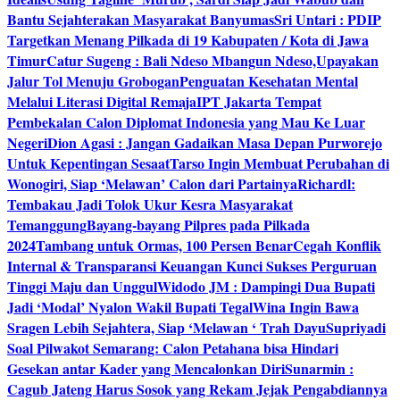
Bantu Sejahterakan Masyarakat Banyumas
Sri Untari : PDIP
Targetkan Menang Pilkada di 19 Kabupaten / Kota di Jawa
Timur
Catur Sugeng : Bali Ndeso Mbangun Ndeso,Upayakan
Jalur Tol Menuju Grobogan
Penguatan Kesehatan Mental
Melalui Literasi Digital Remaja
IPT Jakarta Tempat
Pembekalan Calon Diplomat Indonesia yang Mau Ke Luar
Negeri
Dion Agasi : Jangan Gadaikan Masa Depan Purworejo
Untuk Kepentingan Sesaat
Tarso Ingin Membuat Perubahan di
Wonogiri, Siap ‘Melawan’ Calon dari Partainya
Richardl:
Tembakau Jadi Tolok Ukur Kesra Masyarakat
Temanggung
Bayang-bayang Pilpres pada Pilkada
2024
Tambang untuk Ormas, 100 Persen Benar
Cegah Konflik
Internal & Transparansi Keuangan Kunci Sukses Perguruan
Tinggi Maju dan Unggul
Widodo JM : Dampingi Dua Bupati
Jadi ‘Modal’ Nyalon Wakil Bupati Tegal
Wina Ingin Bawa
Sragen Lebih Sejahtera, Siap ‘Melawan ‘ Trah Dayu
Supriyadi
Soal Pilwakot Semarang: Calon Petahana bisa Hindari
Gesekan antar Kader yang Mencalonkan Diri
Sunarmin :
Cagub Jateng Harus Sosok yang Rekam Jejak Pengabdiannya