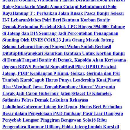
Bulog Surakarta Masih Aman Cukupi Kebutuhan di Solo
Raya
Hanung T : Perbaikan Jalan Rusak Pasca Banjir Selesai
H-7 Lebaran
Mabes Polri Beri Bantuan Korban Banjir
Demak.
Pertamina Pertebal Stok LPG Hingga 394.000 Tabung
di Jateng dan DIY
Semrang Jadi Percontohan Penanganan
Stunting Oleh UNESCO
18,23 Juta Orang Masuk Jateng
Selama Lebaran
Tanggul Sungai Wulan Sudah Berhasil
Ditutup
Bhayangkari Salurkan Bantuan Untuk Korban Banjir
di Demak
Tangani Banjir di Demak, Kapolda Akan Kerjasama
dengan BBWS Perbaiki Sungai
Hasil Pileg DPRD Provinsi
Jateng, PDIP Kehilangan 9 Kursi, Golkar, Gerinda dan PSI
Tambah Kursi
Cagub Harus Punya Leadership Kuat,Piawai
Bisa ‘Menjual’ Jawa Tengah
Bambang ‘Korea’ Wuryanto
Layak Jadi Calon Gubernur Jateng
Macet 13 Kilometer,
Satlantas Polres Demak Lakukan Rekayasa
Lalulintas
Gubernur Jateng Ke Depan, Harus Beri Perhatian
Besar dalam Pengelolaan PAD
Tambang Pasir Liar Dianggap
Penyebab Longsor Pinggiran Bengawan Solo
18 Ribu
Pengendara Ranmor Ditilang Polda Jateng
Jumlah Kursi di