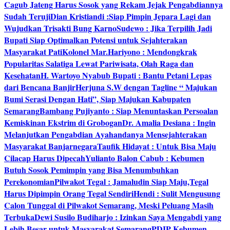
Cagub Jateng Harus Sosok yang Rekam Jejak Pengabdiannya
Sudah Teruji
Dian Kristiandi :Siap Pimpin Jepara Lagi dan
Wujudkan Trisakti Bung Karno
Sudewo : Jika Terpilih Jadi
Bupati Siap Optimalkan Potensi untuk Sejahterakan
Masyarakat Pati
Kolonel Mar.Hariyono : Mendongkrak
Popularitas Salatiga Lewat Pariwisata, Olah Raga dan
Kesehatan
H. Wartoyo Nyabub Bupati : Bantu Petani Lepas
dari Bencana Banjir
Herjuna S.W dengan Tagline “ Majukan
Bumi Serasi Dengan Hati”, Siap Majukan Kabupaten
Semarang
Bambang Pujiyanto : Siap Menuntaskan Persoalan
Kemiskinan Ekstrim di Grobogan
Dr. Amalia Desiana : Ingin
Melanjutkan Pengabdian Ayahandanya Mensejahterakan
Masyarakat Banjarnegara
Taufik Hidayat : Untuk Bisa Maju
Cilacap Harus Dipecah
Yulianto Balon Cabub : Kebumen
Butuh Sosok Pemimpin yang Bisa Menumbuhkan
Perekonomian
Pilwakot Tegal : Jamaludin Siap Maju,Tegal
Harus Dipimpin Orang Tegal Sendiri
Hendi : Sulit Mengusung
Calon Tunggal di Pilwakot Semarang, Meski Peluang Masih
Terbuka
Dewi Susilo Budiharjo : Izinkan Saya Mengabdi yang
Lebih Besar untuk Masyarakat Semarang
PDIP Kebumen