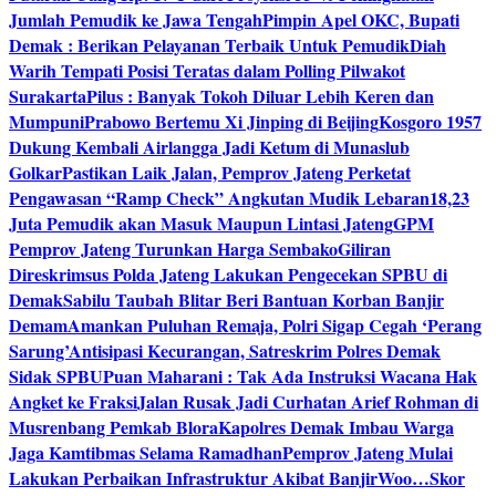
Jumlah Pemudik ke Jawa Tengah
Pimpin Apel OKC, Bupati
Demak : Berikan Pelayanan Terbaik Untuk Pemudik
Diah
Warih Tempati Posisi Teratas dalam Polling Pilwakot
Surakarta
Pilus : Banyak Tokoh Diluar Lebih Keren dan
Mumpuni
Prabowo Bertemu Xi Jinping di Beijing
Kosgoro 1957
Dukung Kembali Airlangga Jadi Ketum di Munaslub
Golkar
Pastikan Laik Jalan, Pemprov Jateng Perketat
Pengawasan “Ramp Check” Angkutan Mudik Lebaran
18,23
Juta Pemudik akan Masuk Maupun Lintasi Jateng
GPM
Pemprov Jateng Turunkan Harga Sembako
Giliran
Direskrimsus Polda Jateng Lakukan Pengecekan SPBU di
Demak
Sabilu Taubah Blitar Beri Bantuan Korban Banjir
Demam
Amankan Puluhan Remaja, Polri Sigap Cegah ‘Perang
Sarung’
Antisipasi Kecurangan, Satreskrim Polres Demak
Sidak SPBU
Puan Maharani : Tak Ada Instruksi Wacana Hak
Angket ke Fraksi
Jalan Rusak Jadi Curhatan Arief Rohman di
Musrenbang Pemkab Blora
Kapolres Demak Imbau Warga
Jaga Kamtibmas Selama Ramadhan
Pemprov Jateng Mulai
Lakukan Perbaikan Infrastruktur Akibat Banjir
Woo…Skor