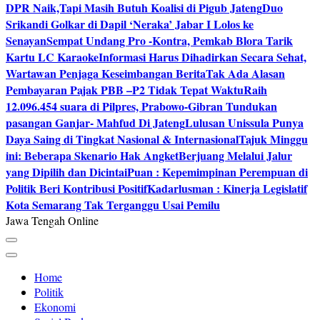
DPR Naik,Tapi Masih Butuh Koalisi di Pigub Jateng
Duo
Srikandi Golkar di Dapil ‘Neraka’ Jabar I Lolos ke
Senayan
Sempat Undang Pro -Kontra, Pemkab Blora Tarik
Kartu LC Karaoke
Informasi Harus Dihadirkan Secara Sehat,
Wartawan Penjaga Keseimbangan Berita
Tak Ada Alasan
Pembayaran Pajak PBB –P2 Tidak Tepat Waktu
Raih
12.096.454 suara di Pilpres, Prabowo-Gibran Tundukan
pasangan Ganjar- Mahfud Di Jateng
Lulusan Unissula Punya
Daya Saing di Tingkat Nasional & Internasional
Tajuk Minggu
ini: Beberapa Skenario Hak Angket
Berjuang Melalui Jalur
yang Dipilih dan Dicintai
Puan : Kepemimpinan Perempuan di
Politik Beri Kontribusi Positif
Kadarlusman : Kinerja Legislatif
Kota Semarang Tak Terganggu Usai Pemilu
Jawa Tengah Online
Home
Politik
Ekonomi