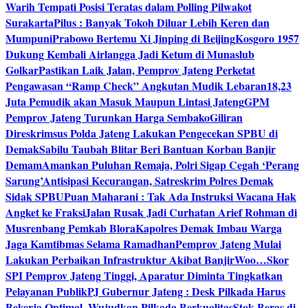
Warih Tempati Posisi Teratas dalam Polling Pilwakot
Surakarta
Pilus : Banyak Tokoh Diluar Lebih Keren dan
Mumpuni
Prabowo Bertemu Xi Jinping di Beijing
Kosgoro 1957
Dukung Kembali Airlangga Jadi Ketum di Munaslub
Golkar
Pastikan Laik Jalan, Pemprov Jateng Perketat
Pengawasan “Ramp Check” Angkutan Mudik Lebaran
18,23
Juta Pemudik akan Masuk Maupun Lintasi Jateng
GPM
Pemprov Jateng Turunkan Harga Sembako
Giliran
Direskrimsus Polda Jateng Lakukan Pengecekan SPBU di
Demak
Sabilu Taubah Blitar Beri Bantuan Korban Banjir
Demam
Amankan Puluhan Remaja, Polri Sigap Cegah ‘Perang
Sarung’
Antisipasi Kecurangan, Satreskrim Polres Demak
Sidak SPBU
Puan Maharani : Tak Ada Instruksi Wacana Hak
Angket ke Fraksi
Jalan Rusak Jadi Curhatan Arief Rohman di
Musrenbang Pemkab Blora
Kapolres Demak Imbau Warga
Jaga Kamtibmas Selama Ramadhan
Pemprov Jateng Mulai
Lakukan Perbaikan Infrastruktur Akibat Banjir
Woo…Skor
SPI Pemprov Jateng Tinggi, Aparatur Diminta Tingkatkan
Pelayanan Publik
PJ Gubernur Jateng : Desk Pilkada Harus
Bekerja Optimal, Wujudkan Pilkada Berkualitas
Stok Beras di