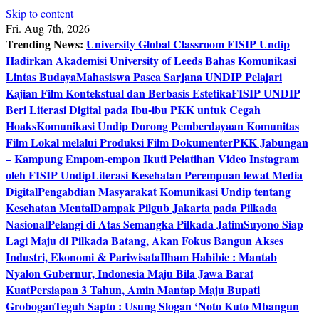
Skip to content
Fri. Aug 7th, 2026
Trending News:
University Global Classroom FISIP Undip
Hadirkan Akademisi University of Leeds Bahas Komunikasi
Lintas Budaya
Mahasiswa Pasca Sarjana UNDIP Pelajari
Kajian Film Kontekstual dan Berbasis Estetika
FISIP UNDIP
Beri Literasi Digital pada Ibu-ibu PKK untuk Cegah
Hoaks
Komunikasi Undip Dorong Pemberdayaan Komunitas
Film Lokal melalui Produksi Film Dokumenter
PKK Jabungan
– Kampung Empom-empon Ikuti Pelatihan Video Instagram
oleh FISIP Undip
Literasi Kesehatan Perempuan lewat Media
Digital
Pengabdian Masyarakat Komunikasi Undip tentang
Kesehatan Mental
Dampak Pilgub Jakarta pada Pilkada
Nasional
Pelangi di Atas Semangka Pilkada Jatim
Suyono Siap
Lagi Maju di Pilkada Batang, Akan Fokus Bangun Akses
Industri, Ekonomi & Pariwisata
Ilham Habibie : Mantab
Nyalon Gubernur, Indonesia Maju Bila Jawa Barat
Kuat
Persiapan 3 Tahun, Amin Mantap Maju Bupati
Grobogan
Teguh Sapto : Usung Slogan ‘Noto Kuto Mbangun