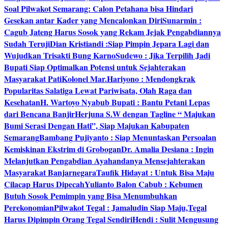
Soal Pilwakot Semarang: Calon Petahana bisa Hindari
Gesekan antar Kader yang Mencalonkan Diri
Sunarmin :
Cagub Jateng Harus Sosok yang Rekam Jejak Pengabdiannya
Sudah Teruji
Dian Kristiandi :Siap Pimpin Jepara Lagi dan
Wujudkan Trisakti Bung Karno
Sudewo : Jika Terpilih Jadi
Bupati Siap Optimalkan Potensi untuk Sejahterakan
Masyarakat Pati
Kolonel Mar.Hariyono : Mendongkrak
Popularitas Salatiga Lewat Pariwisata, Olah Raga dan
Kesehatan
H. Wartoyo Nyabub Bupati : Bantu Petani Lepas
dari Bencana Banjir
Herjuna S.W dengan Tagline “ Majukan
Bumi Serasi Dengan Hati”, Siap Majukan Kabupaten
Semarang
Bambang Pujiyanto : Siap Menuntaskan Persoalan
Kemiskinan Ekstrim di Grobogan
Dr. Amalia Desiana : Ingin
Melanjutkan Pengabdian Ayahandanya Mensejahterakan
Masyarakat Banjarnegara
Taufik Hidayat : Untuk Bisa Maju
Cilacap Harus Dipecah
Yulianto Balon Cabub : Kebumen
Butuh Sosok Pemimpin yang Bisa Menumbuhkan
Perekonomian
Pilwakot Tegal : Jamaludin Siap Maju,Tegal
Harus Dipimpin Orang Tegal Sendiri
Hendi : Sulit Mengusung