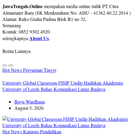
JawaTengah.Online
merupakan media online milik PT Citra
Almamater Baru (SK Menkumham No: AHU - 41362.40.22.2014 )
Alamat: Ruko Graha Padma Blok B1 no 32,
Semarang
Kontak: 0852 9302 4920
About Us
selengkapnya
.
Berita Lainnya
Hot News
Perguruan Tinggi
University Global Classroom FISIP Undip Hadirkan Akademisi
University of Leeds Bahas Komunikasi Lintas Budaya
Bayu Wardhana
August 5, 2026
Hot News
Kampus
Pendidikan