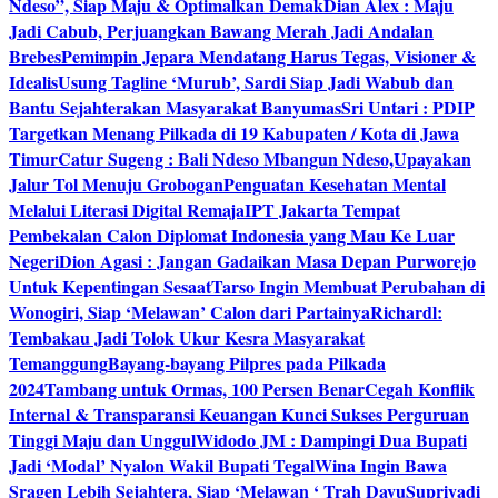
Ndeso”, Siap Maju & Optimalkan Demak
Dian Alex : Maju
Jadi Cabub, Perjuangkan Bawang Merah Jadi Andalan
Brebes
Pemimpin Jepara Mendatang Harus Tegas, Visioner &
Idealis
Usung Tagline ‘Murub’, Sardi Siap Jadi Wabub dan
Bantu Sejahterakan Masyarakat Banyumas
Sri Untari : PDIP
Targetkan Menang Pilkada di 19 Kabupaten / Kota di Jawa
Timur
Catur Sugeng : Bali Ndeso Mbangun Ndeso,Upayakan
Jalur Tol Menuju Grobogan
Penguatan Kesehatan Mental
Melalui Literasi Digital Remaja
IPT Jakarta Tempat
Pembekalan Calon Diplomat Indonesia yang Mau Ke Luar
Negeri
Dion Agasi : Jangan Gadaikan Masa Depan Purworejo
Untuk Kepentingan Sesaat
Tarso Ingin Membuat Perubahan di
Wonogiri, Siap ‘Melawan’ Calon dari Partainya
Richardl:
Tembakau Jadi Tolok Ukur Kesra Masyarakat
Temanggung
Bayang-bayang Pilpres pada Pilkada
2024
Tambang untuk Ormas, 100 Persen Benar
Cegah Konflik
Internal & Transparansi Keuangan Kunci Sukses Perguruan
Tinggi Maju dan Unggul
Widodo JM : Dampingi Dua Bupati
Jadi ‘Modal’ Nyalon Wakil Bupati Tegal
Wina Ingin Bawa
Sragen Lebih Sejahtera, Siap ‘Melawan ‘ Trah Dayu
Supriyadi