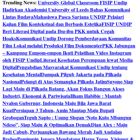
Trending News:
University Global Classroom FISIP Undip
Hadirkan Akademisi University of Leeds Bahas Komunikasi
Lintas Budaya
Mahasiswa Pasca Sarjana UNDIP Pelajari
Kajian Film Kontekstual dan Berbasis Estetika
FISIP UNDIP
Beri Literasi Digital pada Ibu-ibu PKK untuk Cegah
Hoaks
Komunikasi Undip Dorong Pemberdayaan Komunitas
Film Lokal melalui Produksi Film Dokumenter
PKK Jabungan
– Kampung Empom-empon Ikuti Pelatihan Video Instagram
oleh FISIP Undip
Literasi Kesehatan Perempuan lewat Media
Digital
Pengabdian Masyarakat Komunikasi Undip tentang
Kesehatan Mental
Dampak Pilgub Jakarta pada Pilkada
Nasional
Pelangi di Atas Semangka Pilkada Jatim
Suyono Siap
Lagi Maju di Pilkada Batang, Akan Fokus Bangun Akses
Industri, Ekonomi & Pariwisata
Ilham Habibie : Mantab
Nyalon Gubernur, Indonesia Maju Bila Jawa Barat
Kuat
Persiapan 3 Tahun, Amin Mantap Maju Bupati
Grobogan
Teguh Sapto : Usung Slogan ‘Noto Kuto Mbangun
Ndeso”, Siap Maju & Optimalkan Demak
Dian Alex : Maju
Jadi Cabub, Perjuangkan Bawang Merah Jadi Andalan
Brebes
Pemimpin Jepara Mendatang Harus Tegas, Visioner &