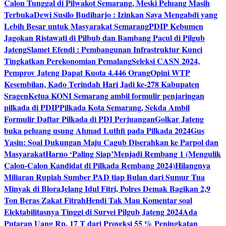
Calon Tunggal di Pilwakot Semarang, Meski Peluang Masih
Terbuka
Dewi Susilo Budiharjo : Izinkan Saya Mengabdi yang
Lebih Besar untuk Masyarakat Semarang
PDIP Kebumen
Jagokan Ristawati di Pilbub dan Bambang Pacul di Pilgub
Jateng
Slamet Efendi : Pembangunan Infrastruktur Kunci
Tingkatkan Perekonomian Pemalang
Seleksi CASN 2024,
Pemprov Jateng Dapat Kuota 4.446 Orang
Opini WTP
Kesembilan, Kado Terindah Hari Jadi ke-278 Kabupaten
Sragen
Ketua KONI Semarang ambil formulir penjaringan
pilkada di PDIP
Pilkada Kota Semarang, Sekda Ambil
Formulir Daftar Pilkada di PDI Perjuangan
Golkar Jateng
buka peluang usung Ahmad Luthfi pada Pilkada 2024
Gus
Yasin: Soal Dukungan Maju Cagub Diserahkan ke Parpol dan
Masyarakat
Harno ‘Paling Siap’Menjadi Rembang 1 (Mengulik
Calon-Calon Kandidat di Pilkada Rembang 2024)
Hilangnya
Miliaran Rupiah Sumber PAD tiap Bulan dari Sumur Tua
Minyak di Blora
Jelang Idul Fitri, Polres Demak Bagikan 2,9
Ton Beras Zakat Fitrah
Hendi Tak Mau Komentar soal
Elektabilitasnya Tinggi di Survei Pilgub Jateng 2024
Ada
Putaran Uang Rp. 17 T dari Proyeksi 55 % Peningkatan