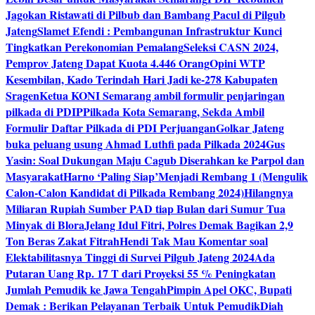
Jagokan Ristawati di Pilbub dan Bambang Pacul di Pilgub
Jateng
Slamet Efendi : Pembangunan Infrastruktur Kunci
Tingkatkan Perekonomian Pemalang
Seleksi CASN 2024,
Pemprov Jateng Dapat Kuota 4.446 Orang
Opini WTP
Kesembilan, Kado Terindah Hari Jadi ke-278 Kabupaten
Sragen
Ketua KONI Semarang ambil formulir penjaringan
pilkada di PDIP
Pilkada Kota Semarang, Sekda Ambil
Formulir Daftar Pilkada di PDI Perjuangan
Golkar Jateng
buka peluang usung Ahmad Luthfi pada Pilkada 2024
Gus
Yasin: Soal Dukungan Maju Cagub Diserahkan ke Parpol dan
Masyarakat
Harno ‘Paling Siap’Menjadi Rembang 1 (Mengulik
Calon-Calon Kandidat di Pilkada Rembang 2024)
Hilangnya
Miliaran Rupiah Sumber PAD tiap Bulan dari Sumur Tua
Minyak di Blora
Jelang Idul Fitri, Polres Demak Bagikan 2,9
Ton Beras Zakat Fitrah
Hendi Tak Mau Komentar soal
Elektabilitasnya Tinggi di Survei Pilgub Jateng 2024
Ada
Putaran Uang Rp. 17 T dari Proyeksi 55 % Peningkatan
Jumlah Pemudik ke Jawa Tengah
Pimpin Apel OKC, Bupati
Demak : Berikan Pelayanan Terbaik Untuk Pemudik
Diah