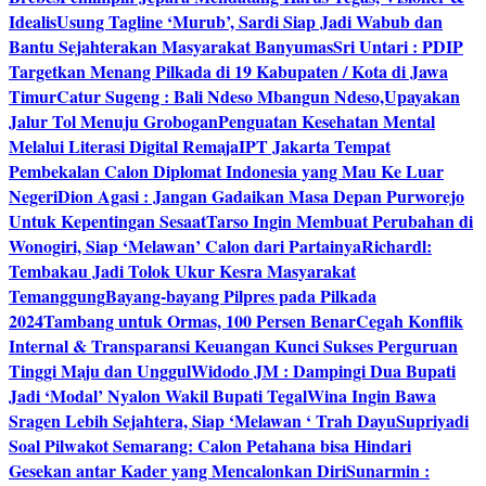
Idealis
Usung Tagline ‘Murub’, Sardi Siap Jadi Wabub dan
Bantu Sejahterakan Masyarakat Banyumas
Sri Untari : PDIP
Targetkan Menang Pilkada di 19 Kabupaten / Kota di Jawa
Timur
Catur Sugeng : Bali Ndeso Mbangun Ndeso,Upayakan
Jalur Tol Menuju Grobogan
Penguatan Kesehatan Mental
Melalui Literasi Digital Remaja
IPT Jakarta Tempat
Pembekalan Calon Diplomat Indonesia yang Mau Ke Luar
Negeri
Dion Agasi : Jangan Gadaikan Masa Depan Purworejo
Untuk Kepentingan Sesaat
Tarso Ingin Membuat Perubahan di
Wonogiri, Siap ‘Melawan’ Calon dari Partainya
Richardl:
Tembakau Jadi Tolok Ukur Kesra Masyarakat
Temanggung
Bayang-bayang Pilpres pada Pilkada
2024
Tambang untuk Ormas, 100 Persen Benar
Cegah Konflik
Internal & Transparansi Keuangan Kunci Sukses Perguruan
Tinggi Maju dan Unggul
Widodo JM : Dampingi Dua Bupati
Jadi ‘Modal’ Nyalon Wakil Bupati Tegal
Wina Ingin Bawa
Sragen Lebih Sejahtera, Siap ‘Melawan ‘ Trah Dayu
Supriyadi
Soal Pilwakot Semarang: Calon Petahana bisa Hindari
Gesekan antar Kader yang Mencalonkan Diri
Sunarmin :