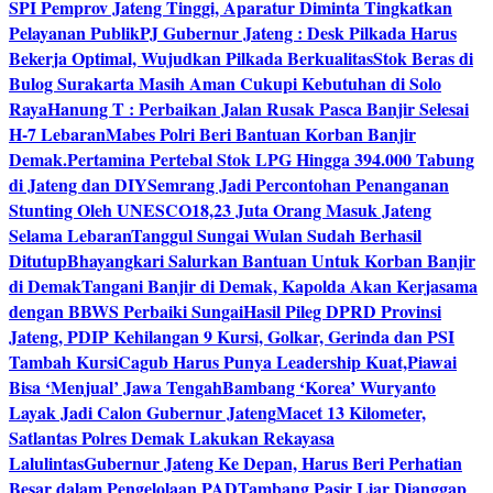
SPI Pemprov Jateng Tinggi, Aparatur Diminta Tingkatkan
Pelayanan Publik
PJ Gubernur Jateng : Desk Pilkada Harus
Bekerja Optimal, Wujudkan Pilkada Berkualitas
Stok Beras di
Bulog Surakarta Masih Aman Cukupi Kebutuhan di Solo
Raya
Hanung T : Perbaikan Jalan Rusak Pasca Banjir Selesai
H-7 Lebaran
Mabes Polri Beri Bantuan Korban Banjir
Demak.
Pertamina Pertebal Stok LPG Hingga 394.000 Tabung
di Jateng dan DIY
Semrang Jadi Percontohan Penanganan
Stunting Oleh UNESCO
18,23 Juta Orang Masuk Jateng
Selama Lebaran
Tanggul Sungai Wulan Sudah Berhasil
Ditutup
Bhayangkari Salurkan Bantuan Untuk Korban Banjir
di Demak
Tangani Banjir di Demak, Kapolda Akan Kerjasama
dengan BBWS Perbaiki Sungai
Hasil Pileg DPRD Provinsi
Jateng, PDIP Kehilangan 9 Kursi, Golkar, Gerinda dan PSI
Tambah Kursi
Cagub Harus Punya Leadership Kuat,Piawai
Bisa ‘Menjual’ Jawa Tengah
Bambang ‘Korea’ Wuryanto
Layak Jadi Calon Gubernur Jateng
Macet 13 Kilometer,
Satlantas Polres Demak Lakukan Rekayasa
Lalulintas
Gubernur Jateng Ke Depan, Harus Beri Perhatian
Besar dalam Pengelolaan PAD
Tambang Pasir Liar Dianggap