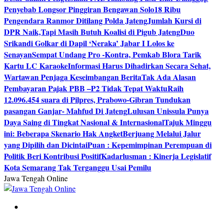
Penyebab Longsor Pinggiran Bengawan Solo
18 Ribu
Pengendara Ranmor Ditilang Polda Jateng
Jumlah Kursi di
DPR Naik,Tapi Masih Butuh Koalisi di Pigub Jateng
Duo
Srikandi Golkar di Dapil ‘Neraka’ Jabar I Lolos ke
Senayan
Sempat Undang Pro -Kontra, Pemkab Blora Tarik
Kartu LC Karaoke
Informasi Harus Dihadirkan Secara Sehat,
Wartawan Penjaga Keseimbangan Berita
Tak Ada Alasan
Pembayaran Pajak PBB –P2 Tidak Tepat Waktu
Raih
12.096.454 suara di Pilpres, Prabowo-Gibran Tundukan
pasangan Ganjar- Mahfud Di Jateng
Lulusan Unissula Punya
Daya Saing di Tingkat Nasional & Internasional
Tajuk Minggu
ini: Beberapa Skenario Hak Angket
Berjuang Melalui Jalur
yang Dipilih dan Dicintai
Puan : Kepemimpinan Perempuan di
Politik Beri Kontribusi Positif
Kadarlusman : Kinerja Legislatif
Kota Semarang Tak Terganggu Usai Pemilu
Jawa Tengah Online
Berita Jawa Tengah Terbaru dan Terkini