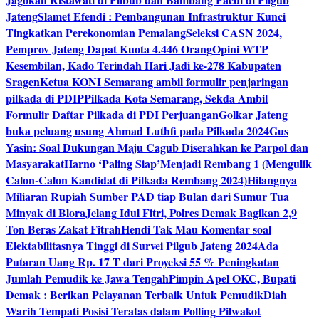
Jateng
Slamet Efendi : Pembangunan Infrastruktur Kunci
Tingkatkan Perekonomian Pemalang
Seleksi CASN 2024,
Pemprov Jateng Dapat Kuota 4.446 Orang
Opini WTP
Kesembilan, Kado Terindah Hari Jadi ke-278 Kabupaten
Sragen
Ketua KONI Semarang ambil formulir penjaringan
pilkada di PDIP
Pilkada Kota Semarang, Sekda Ambil
Formulir Daftar Pilkada di PDI Perjuangan
Golkar Jateng
buka peluang usung Ahmad Luthfi pada Pilkada 2024
Gus
Yasin: Soal Dukungan Maju Cagub Diserahkan ke Parpol dan
Masyarakat
Harno ‘Paling Siap’Menjadi Rembang 1 (Mengulik
Calon-Calon Kandidat di Pilkada Rembang 2024)
Hilangnya
Miliaran Rupiah Sumber PAD tiap Bulan dari Sumur Tua
Minyak di Blora
Jelang Idul Fitri, Polres Demak Bagikan 2,9
Ton Beras Zakat Fitrah
Hendi Tak Mau Komentar soal
Elektabilitasnya Tinggi di Survei Pilgub Jateng 2024
Ada
Putaran Uang Rp. 17 T dari Proyeksi 55 % Peningkatan
Jumlah Pemudik ke Jawa Tengah
Pimpin Apel OKC, Bupati
Demak : Berikan Pelayanan Terbaik Untuk Pemudik
Diah
Warih Tempati Posisi Teratas dalam Polling Pilwakot