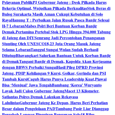
Pelayanan Publik
PJ Gubernur Jateng : Desk Pilkada Harus
Bekerja Optimal, Wujudkan Pilkada Berkualitas
Stok Beras di
Bulog Surakarta Masih Aman Cukupi Kebutuhan di Solo
Raya
Hanung T : Perbaikan Jalan Rusak Pasca Banjir Selesai
H-7 Lebaran
Mabes Polri Beri Bantuan Korban Banjir
Demak.
Pertamina Pertebal Stok LPG Hingga 394.000 Tabung
di Jateng dan DIY
Semrang Jadi Percontohan Penanganan
Stunting Oleh UNESCO
18,23 Juta Orang Masuk Jateng
Selama Lebaran
Tanggul Sungai Wulan Sudah Berhasil
Ditutup
Bhayangkari Salurkan Bantuan Untuk Korban Banjir
di Demak
Tangani Banjir di Demak, Kapolda Akan Kerjasama
dengan BBWS Perbaiki Sungai
Hasil Pileg DPRD Provinsi
Jateng, PDIP Kehilangan 9 Kursi, Golkar, Gerinda dan PSI
Tambah Kursi
Cagub Harus Punya Leadership Kuat,Piawai
Bisa ‘Menjual’ Jawa Tengah
Bambang ‘Korea’ Wuryanto
Layak Jadi Calon Gubernur Jateng
Macet 13 Kilometer,
Satlantas Polres Demak Lakukan Rekayasa
Lalulintas
Gubernur Jateng Ke Depan, Harus Beri Perhatian
Besar dalam Pengelolaan PAD
Tambang Pasir Liar Dianggap
Penyebab Longsor Pinggiran Bengawan Solo
18 Ribu