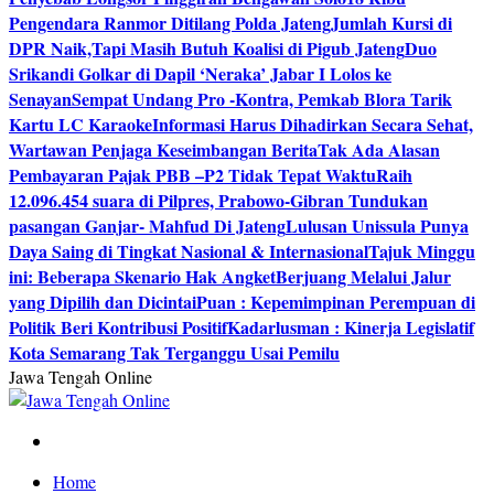
Pengendara Ranmor Ditilang Polda Jateng
Jumlah Kursi di
DPR Naik,Tapi Masih Butuh Koalisi di Pigub Jateng
Duo
Srikandi Golkar di Dapil ‘Neraka’ Jabar I Lolos ke
Senayan
Sempat Undang Pro -Kontra, Pemkab Blora Tarik
Kartu LC Karaoke
Informasi Harus Dihadirkan Secara Sehat,
Wartawan Penjaga Keseimbangan Berita
Tak Ada Alasan
Pembayaran Pajak PBB –P2 Tidak Tepat Waktu
Raih
12.096.454 suara di Pilpres, Prabowo-Gibran Tundukan
pasangan Ganjar- Mahfud Di Jateng
Lulusan Unissula Punya
Daya Saing di Tingkat Nasional & Internasional
Tajuk Minggu
ini: Beberapa Skenario Hak Angket
Berjuang Melalui Jalur
yang Dipilih dan Dicintai
Puan : Kepemimpinan Perempuan di
Politik Beri Kontribusi Positif
Kadarlusman : Kinerja Legislatif
Kota Semarang Tak Terganggu Usai Pemilu
Jawa Tengah Online
Berita Jawa Tengah Terbaru dan Terkini
Home