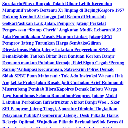
Surakarta
Pilus : Banyak Tokoh Diluar Lebih Keren dan
Mumpuni
Prabowo Bertemu Xi Jinping di Beijing
Kosgoro 1957
Dukung Kembali Airlangga Jadi Ketum di Munaslub
Golkar
Pastikan Laik Jalan, Pemprov Jateng Perketat
Pengawasan “Ramp Check” Angkutan Mudik Lebaran
18,23
Juta Pemudik akan Masuk Maupun Lintasi Jateng
GPM
Pemprov Jateng Turunkan Harga Sembako
Giliran
Direskrimsus Polda Jateng Lakukan Pengecekan SPBU di
Demak
Sabilu Taubah Blitar Beri Bantuan Korban Banjir
Demam
Amankan Puluhan Remaja, Polri Sigap Cegah ‘Perang
Sarung’
Antisipasi Kecurangan, Satreskrim Polres Demak
Sidak SPBU
Puan Maharani : Tak Ada Instruksi Wacana Hak
Angket ke Fraksi
Jalan Rusak Jadi Curhatan Arief Rohman di
Musrenbang Pemkab Blora
Kapolres Demak Imbau Warga
Jaga Kamtibmas Selama Ramadhan
Pemprov Jateng Mulai
Lakukan Perbaikan Infrastruktur Akibat Banjir
Woo…Skor
SPI Pemprov Jateng Tinggi, Aparatur Diminta Tingkatkan
Pelayanan Publik
PJ Gubernur Jateng : Desk Pilkada Harus
Bekerja Optimal, Wujudkan Pilkada Berkualitas
Stok Beras di