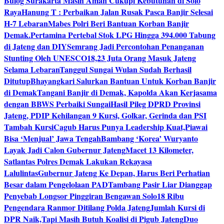
Bulog Surakarta Masih Aman Cukupi Kebutuhan di Solo
Raya
Hanung T : Perbaikan Jalan Rusak Pasca Banjir Selesai
H-7 Lebaran
Mabes Polri Beri Bantuan Korban Banjir
Demak.
Pertamina Pertebal Stok LPG Hingga 394.000 Tabung
di Jateng dan DIY
Semrang Jadi Percontohan Penanganan
Stunting Oleh UNESCO
18,23 Juta Orang Masuk Jateng
Selama Lebaran
Tanggul Sungai Wulan Sudah Berhasil
Ditutup
Bhayangkari Salurkan Bantuan Untuk Korban Banjir
di Demak
Tangani Banjir di Demak, Kapolda Akan Kerjasama
dengan BBWS Perbaiki Sungai
Hasil Pileg DPRD Provinsi
Jateng, PDIP Kehilangan 9 Kursi, Golkar, Gerinda dan PSI
Tambah Kursi
Cagub Harus Punya Leadership Kuat,Piawai
Bisa ‘Menjual’ Jawa Tengah
Bambang ‘Korea’ Wuryanto
Layak Jadi Calon Gubernur Jateng
Macet 13 Kilometer,
Satlantas Polres Demak Lakukan Rekayasa
Lalulintas
Gubernur Jateng Ke Depan, Harus Beri Perhatian
Besar dalam Pengelolaan PAD
Tambang Pasir Liar Dianggap
Penyebab Longsor Pinggiran Bengawan Solo
18 Ribu
Pengendara Ranmor Ditilang Polda Jateng
Jumlah Kursi di
DPR Naik,Tapi Masih Butuh Koalisi di Pigub Jateng
Duo