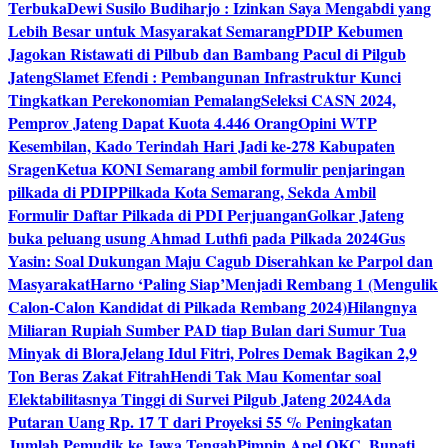
Terbuka
Dewi Susilo Budiharjo : Izinkan Saya Mengabdi yang
Lebih Besar untuk Masyarakat Semarang
PDIP Kebumen
Jagokan Ristawati di Pilbub dan Bambang Pacul di Pilgub
Jateng
Slamet Efendi : Pembangunan Infrastruktur Kunci
Tingkatkan Perekonomian Pemalang
Seleksi CASN 2024,
Pemprov Jateng Dapat Kuota 4.446 Orang
Opini WTP
Kesembilan, Kado Terindah Hari Jadi ke-278 Kabupaten
Sragen
Ketua KONI Semarang ambil formulir penjaringan
pilkada di PDIP
Pilkada Kota Semarang, Sekda Ambil
Formulir Daftar Pilkada di PDI Perjuangan
Golkar Jateng
buka peluang usung Ahmad Luthfi pada Pilkada 2024
Gus
Yasin: Soal Dukungan Maju Cagub Diserahkan ke Parpol dan
Masyarakat
Harno ‘Paling Siap’Menjadi Rembang 1 (Mengulik
Calon-Calon Kandidat di Pilkada Rembang 2024)
Hilangnya
Miliaran Rupiah Sumber PAD tiap Bulan dari Sumur Tua
Minyak di Blora
Jelang Idul Fitri, Polres Demak Bagikan 2,9
Ton Beras Zakat Fitrah
Hendi Tak Mau Komentar soal
Elektabilitasnya Tinggi di Survei Pilgub Jateng 2024
Ada
Putaran Uang Rp. 17 T dari Proyeksi 55 % Peningkatan
Jumlah Pemudik ke Jawa Tengah
Pimpin Apel OKC, Bupati