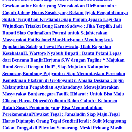
Gesekan antar Kader yang Mencalonkan Diri
Sunarmin :
Cagub Jateng Harus Sosok yang Rekam Jejak Pengabdiannya
Sudah Teruji
Dian Kristiandi :Siap Pimpin Jepara Lagi dan
Wujudkan Trisakti Bung Karno
Sudewo : Jika Terpilih Jadi
Bupati Siap Optimalkan Potensi untuk Sejahterakan
Masyarakat Pati
Kolonel Mar.Hariyono : Mendongkrak
Popularitas Salatiga Lewat Pariwisata, Olah Raga dan
Kesehatan
H. Wartoyo Nyabub Bupati : Bantu Petani Lepas
dari Bencana Banjir
Herjuna S.W dengan Tagline “ Majukan
Bumi Serasi Dengan Hati”, Siap Majukan Kabupaten
Semarang
Bambang Pujiyanto : Siap Menuntaskan Persoalan
Kemiskinan Ekstrim di Grobogan
Dr. Amalia Desiana : Ingin
Melanjutkan Pengabdian Ayahandanya Mensejahterakan
Masyarakat Banjarnegara
Taufik Hidayat : Untuk Bisa Maju
Cilacap Harus Dipecah
Yulianto Balon Cabub : Kebumen
Butuh Sosok Pemimpin yang Bisa Menumbuhkan
Perekonomian
Pilwakot Tegal : Jamaludin Siap Maju,Tegal
Harus Dipimpin Orang Tegal Sendiri
Hendi : Sulit Mengusung
Calon Tunggal di Pilwakot Semarang, Meski Peluang Masih