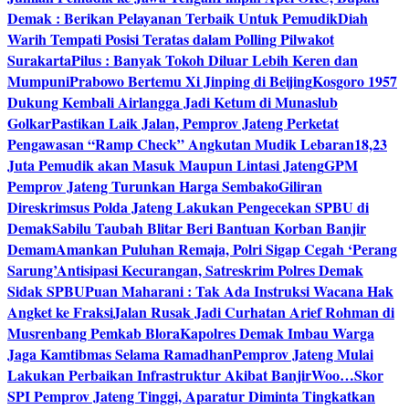
Demak : Berikan Pelayanan Terbaik Untuk Pemudik
Diah
Warih Tempati Posisi Teratas dalam Polling Pilwakot
Surakarta
Pilus : Banyak Tokoh Diluar Lebih Keren dan
Mumpuni
Prabowo Bertemu Xi Jinping di Beijing
Kosgoro 1957
Dukung Kembali Airlangga Jadi Ketum di Munaslub
Golkar
Pastikan Laik Jalan, Pemprov Jateng Perketat
Pengawasan “Ramp Check” Angkutan Mudik Lebaran
18,23
Juta Pemudik akan Masuk Maupun Lintasi Jateng
GPM
Pemprov Jateng Turunkan Harga Sembako
Giliran
Direskrimsus Polda Jateng Lakukan Pengecekan SPBU di
Demak
Sabilu Taubah Blitar Beri Bantuan Korban Banjir
Demam
Amankan Puluhan Remaja, Polri Sigap Cegah ‘Perang
Sarung’
Antisipasi Kecurangan, Satreskrim Polres Demak
Sidak SPBU
Puan Maharani : Tak Ada Instruksi Wacana Hak
Angket ke Fraksi
Jalan Rusak Jadi Curhatan Arief Rohman di
Musrenbang Pemkab Blora
Kapolres Demak Imbau Warga
Jaga Kamtibmas Selama Ramadhan
Pemprov Jateng Mulai
Lakukan Perbaikan Infrastruktur Akibat Banjir
Woo…Skor
SPI Pemprov Jateng Tinggi, Aparatur Diminta Tingkatkan