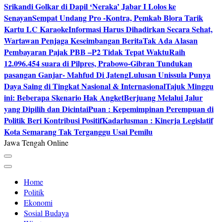
Srikandi Golkar di Dapil ‘Neraka’ Jabar I Lolos ke
Senayan
Sempat Undang Pro -Kontra, Pemkab Blora Tarik
Kartu LC Karaoke
Informasi Harus Dihadirkan Secara Sehat,
Wartawan Penjaga Keseimbangan Berita
Tak Ada Alasan
Pembayaran Pajak PBB –P2 Tidak Tepat Waktu
Raih
12.096.454 suara di Pilpres, Prabowo-Gibran Tundukan
pasangan Ganjar- Mahfud Di Jateng
Lulusan Unissula Punya
Daya Saing di Tingkat Nasional & Internasional
Tajuk Minggu
ini: Beberapa Skenario Hak Angket
Berjuang Melalui Jalur
yang Dipilih dan Dicintai
Puan : Kepemimpinan Perempuan di
Politik Beri Kontribusi Positif
Kadarlusman : Kinerja Legislatif
Kota Semarang Tak Terganggu Usai Pemilu
Jawa Tengah Online
Home
Politik
Ekonomi
Sosial Budaya