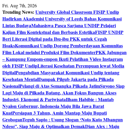
Skip
Fri. Aug 7th, 2026
to
Trending News:
University Global Classroom FISIP Undip
content
Hadirkan Akademisi University of Leeds Bahas Komunikasi
Lintas Budaya
Mahasiswa Pasca Sarjana UNDIP Pelajari
Kajian Film Kontekstual dan Berbasis Estetika
FISIP UNDIP
Beri Literasi Digital pada Ibu-ibu PKK untuk Cegah
Hoaks
Komunikasi Undip Dorong Pemberdayaan Komunitas
Film Lokal melalui Produksi Film Dokumenter
PKK Jabungan
– Kampung Empom-empon Ikuti Pelatihan Video Instagram
oleh FISIP Undip
Literasi Kesehatan Perempuan lewat Media
Digital
Pengabdian Masyarakat Komunikasi Undip tentang
Kesehatan Mental
Dampak Pilgub Jakarta pada Pilkada
Nasional
Pelangi di Atas Semangka Pilkada Jatim
Suyono Siap
Lagi Maju di Pilkada Batang, Akan Fokus Bangun Akses
Industri, Ekonomi & Pariwisata
Ilham Habibie : Mantab
Nyalon Gubernur, Indonesia Maju Bila Jawa Barat
Kuat
Persiapan 3 Tahun, Amin Mantap Maju Bupati
Grobogan
Teguh Sapto : Usung Slogan ‘Noto Kuto Mbangun
Ndeso”, Siap Maju & Optimalkan Demak
Dian Alex : Maju