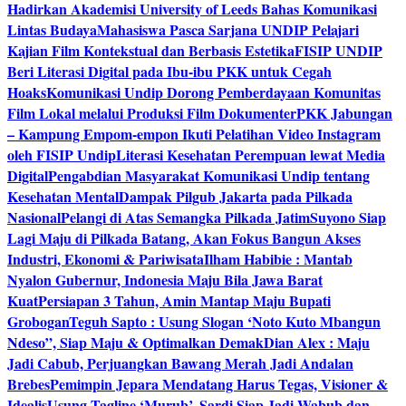
Hadirkan Akademisi University of Leeds Bahas Komunikasi
Lintas Budaya
Mahasiswa Pasca Sarjana UNDIP Pelajari
Kajian Film Kontekstual dan Berbasis Estetika
FISIP UNDIP
Beri Literasi Digital pada Ibu-ibu PKK untuk Cegah
Hoaks
Komunikasi Undip Dorong Pemberdayaan Komunitas
Film Lokal melalui Produksi Film Dokumenter
PKK Jabungan
– Kampung Empom-empon Ikuti Pelatihan Video Instagram
oleh FISIP Undip
Literasi Kesehatan Perempuan lewat Media
Digital
Pengabdian Masyarakat Komunikasi Undip tentang
Kesehatan Mental
Dampak Pilgub Jakarta pada Pilkada
Nasional
Pelangi di Atas Semangka Pilkada Jatim
Suyono Siap
Lagi Maju di Pilkada Batang, Akan Fokus Bangun Akses
Industri, Ekonomi & Pariwisata
Ilham Habibie : Mantab
Nyalon Gubernur, Indonesia Maju Bila Jawa Barat
Kuat
Persiapan 3 Tahun, Amin Mantap Maju Bupati
Grobogan
Teguh Sapto : Usung Slogan ‘Noto Kuto Mbangun
Ndeso”, Siap Maju & Optimalkan Demak
Dian Alex : Maju
Jadi Cabub, Perjuangkan Bawang Merah Jadi Andalan
Brebes
Pemimpin Jepara Mendatang Harus Tegas, Visioner &
Idealis
Usung Tagline ‘Murub’, Sardi Siap Jadi Wabub dan