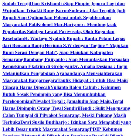
Sudah Teruji
Dian Kristiandi :Siap Pimpin Jepara Lagi dan
Wujudkan Trisakti Bung Karno
Sudewo : Jika Terpilih Jadi
Bupati Siap Optimalkan Potensi untuk Sejahterakan
Masyarakat Pati
Kolonel Mar.Hariyono : Mendongkrak
Popularitas Salatiga Lewat Pariwisata, Olah Raga dan
Kesehatan
H. Wartoyo Nyabub Bupati : Bantu Petani Lepas
dari Bencana Banjir
Herjuna S.W dengan Tagline “ Majukan
Bumi Serasi Dengan Hati”, Siap Majukan Kabupaten
Semarang
Bambang Pujiyanto : Siap Menuntaskan Persoalan
Kemiskinan Ekstrim di Grobogan
Dr. Amalia Desiana : Ingin
Melanjutkan Pengabdian Ayahandanya Mensejahterakan
Masyarakat Banjarnegara
Taufik Hidayat : Untuk Bisa Maju
Cilacap Harus Dipecah
Yulianto Balon Cabub : Kebumen
Butuh Sosok Pemimpin yang Bisa Menumbuhkan
Perekonomian
Pilwakot Tegal : Jamaludin Siap Maju,Tegal
Harus Dipimpin Orang Tegal Sendiri
Hendi : Sulit Mengusung
Calon Tunggal di Pilwakot Semarang, Meski Peluang Masih
Terbuka
Dewi Susilo Budiharjo : Izinkan Saya Mengabdi yang
Lebih Besar untuk Masyarakat Semarang
PDIP Kebumen
Jagokan Ristawati di Pilbub dan Bambang Pacul di Pilgub