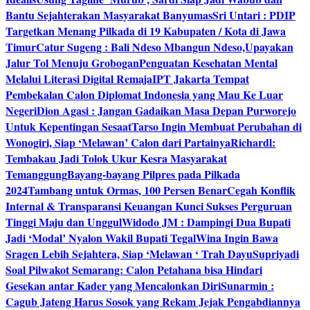
Bantu Sejahterakan Masyarakat Banyumas
Sri Untari : PDIP
Targetkan Menang Pilkada di 19 Kabupaten / Kota di Jawa
Timur
Catur Sugeng : Bali Ndeso Mbangun Ndeso,Upayakan
Jalur Tol Menuju Grobogan
Penguatan Kesehatan Mental
Melalui Literasi Digital Remaja
IPT Jakarta Tempat
Pembekalan Calon Diplomat Indonesia yang Mau Ke Luar
Negeri
Dion Agasi : Jangan Gadaikan Masa Depan Purworejo
Untuk Kepentingan Sesaat
Tarso Ingin Membuat Perubahan di
Wonogiri, Siap ‘Melawan’ Calon dari Partainya
Richardl:
Tembakau Jadi Tolok Ukur Kesra Masyarakat
Temanggung
Bayang-bayang Pilpres pada Pilkada
2024
Tambang untuk Ormas, 100 Persen Benar
Cegah Konflik
Internal & Transparansi Keuangan Kunci Sukses Perguruan
Tinggi Maju dan Unggul
Widodo JM : Dampingi Dua Bupati
Jadi ‘Modal’ Nyalon Wakil Bupati Tegal
Wina Ingin Bawa
Sragen Lebih Sejahtera, Siap ‘Melawan ‘ Trah Dayu
Supriyadi
Soal Pilwakot Semarang: Calon Petahana bisa Hindari
Gesekan antar Kader yang Mencalonkan Diri
Sunarmin :
Cagub Jateng Harus Sosok yang Rekam Jejak Pengabdiannya