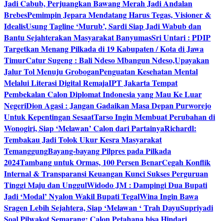
Jadi Cabub, Perjuangkan Bawang Merah Jadi Andalan
Brebes
Pemimpin Jepara Mendatang Harus Tegas, Visioner &
Idealis
Usung Tagline ‘Murub’, Sardi Siap Jadi Wabub dan
Bantu Sejahterakan Masyarakat Banyumas
Sri Untari : PDIP
Targetkan Menang Pilkada di 19 Kabupaten / Kota di Jawa
Timur
Catur Sugeng : Bali Ndeso Mbangun Ndeso,Upayakan
Jalur Tol Menuju Grobogan
Penguatan Kesehatan Mental
Melalui Literasi Digital Remaja
IPT Jakarta Tempat
Pembekalan Calon Diplomat Indonesia yang Mau Ke Luar
Negeri
Dion Agasi : Jangan Gadaikan Masa Depan Purworejo
Untuk Kepentingan Sesaat
Tarso Ingin Membuat Perubahan di
Wonogiri, Siap ‘Melawan’ Calon dari Partainya
Richardl:
Tembakau Jadi Tolok Ukur Kesra Masyarakat
Temanggung
Bayang-bayang Pilpres pada Pilkada
2024
Tambang untuk Ormas, 100 Persen Benar
Cegah Konflik
Internal & Transparansi Keuangan Kunci Sukses Perguruan
Tinggi Maju dan Unggul
Widodo JM : Dampingi Dua Bupati
Jadi ‘Modal’ Nyalon Wakil Bupati Tegal
Wina Ingin Bawa
Sragen Lebih Sejahtera, Siap ‘Melawan ‘ Trah Dayu
Supriyadi
Soal Pilwakot Semarang: Calon Petahana bisa Hindari