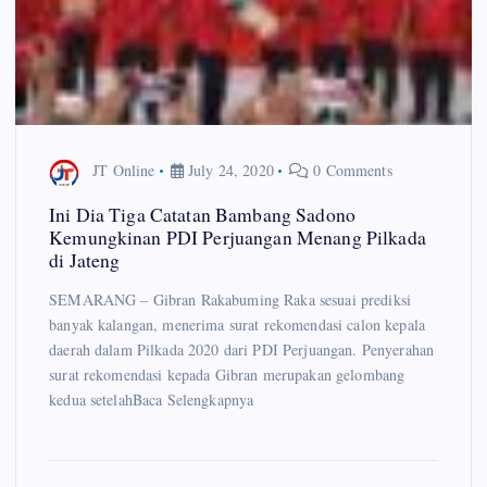
JT Online
July 24, 2020
0 Comments
Ini Dia Tiga Catatan Bambang Sadono
Kemungkinan PDI Perjuangan Menang Pilkada
di Jateng
SEMARANG – Gibran Rakabuming Raka sesuai prediksi
banyak kalangan, menerima surat rekomendasi calon kepala
daerah dalam Pilkada 2020 dari PDI Perjuangan. Penyerahan
surat rekomendasi kepada Gibran merupakan gelombang
kedua setelahBaca Selengkapnya