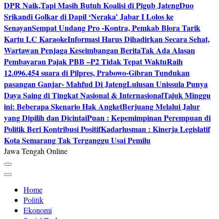
DPR Naik,Tapi Masih Butuh Koalisi di Pigub Jateng
Duo
Srikandi Golkar di Dapil ‘Neraka’ Jabar I Lolos ke
Senayan
Sempat Undang Pro -Kontra, Pemkab Blora Tarik
Kartu LC Karaoke
Informasi Harus Dihadirkan Secara Sehat,
Wartawan Penjaga Keseimbangan Berita
Tak Ada Alasan
Pembayaran Pajak PBB –P2 Tidak Tepat Waktu
Raih
12.096.454 suara di Pilpres, Prabowo-Gibran Tundukan
pasangan Ganjar- Mahfud Di Jateng
Lulusan Unissula Punya
Daya Saing di Tingkat Nasional & Internasional
Tajuk Minggu
ini: Beberapa Skenario Hak Angket
Berjuang Melalui Jalur
yang Dipilih dan Dicintai
Puan : Kepemimpinan Perempuan di
Politik Beri Kontribusi Positif
Kadarlusman : Kinerja Legislatif
Kota Semarang Tak Terganggu Usai Pemilu
Jawa Tengah Online
Home
Politik
Ekonomi