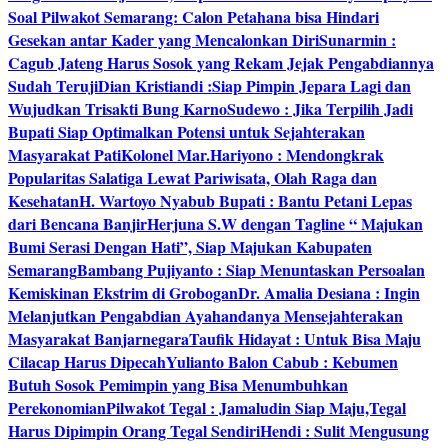
Soal Pilwakot Semarang: Calon Petahana bisa Hindari
Gesekan antar Kader yang Mencalonkan Diri
Sunarmin :
Cagub Jateng Harus Sosok yang Rekam Jejak Pengabdiannya
Sudah Teruji
Dian Kristiandi :Siap Pimpin Jepara Lagi dan
Wujudkan Trisakti Bung Karno
Sudewo : Jika Terpilih Jadi
Bupati Siap Optimalkan Potensi untuk Sejahterakan
Masyarakat Pati
Kolonel Mar.Hariyono : Mendongkrak
Popularitas Salatiga Lewat Pariwisata, Olah Raga dan
Kesehatan
H. Wartoyo Nyabub Bupati : Bantu Petani Lepas
dari Bencana Banjir
Herjuna S.W dengan Tagline “ Majukan
Bumi Serasi Dengan Hati”, Siap Majukan Kabupaten
Semarang
Bambang Pujiyanto : Siap Menuntaskan Persoalan
Kemiskinan Ekstrim di Grobogan
Dr. Amalia Desiana : Ingin
Melanjutkan Pengabdian Ayahandanya Mensejahterakan
Masyarakat Banjarnegara
Taufik Hidayat : Untuk Bisa Maju
Cilacap Harus Dipecah
Yulianto Balon Cabub : Kebumen
Butuh Sosok Pemimpin yang Bisa Menumbuhkan
Perekonomian
Pilwakot Tegal : Jamaludin Siap Maju,Tegal
Harus Dipimpin Orang Tegal Sendiri
Hendi : Sulit Mengusung