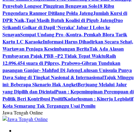
Penyebab Longsor Pinggiran Bengawan Solo
18 Ribu
Pengendara Ranmor Ditilang Polda Jateng
Jumlah Kursi di
DPR Naik,Tapi Masih Butuh Koalisi di Pigub Jateng
Duo
Srikandi Golkar di Dapil ‘Neraka’ Jabar I Lolos ke
Senayan
Sempat Undang Pro -Kontra, Pemkab Blora Tarik
Kartu LC Karaoke
Informasi Harus Dihadirkan Secara Sehat,
Wartawan Penjaga Keseimbangan Berita
Tak Ada Alasan
Pembayaran Pajak PBB –P2 Tidak Tepat Waktu
Raih
12.096.454 suara di Pilpres, Prabowo-Gibran Tundukan
pasangan Ganjar- Mahfud Di Jateng
Lulusan Unissula Punya
Daya Saing di Tingkat Nasional & Internasional
Tajuk Minggu
ini: Beberapa Skenario Hak Angket
Berjuang Melalui Jalur
yang Dipilih dan Dicintai
Puan : Kepemimpinan Perempuan di
Politik Beri Kontribusi Positif
Kadarlusman : Kinerja Legislatif
Kota Semarang Tak Terganggu Usai Pemilu
Jawa Tengah Online
Berita Jawa Tengah Terbaru dan Terkini