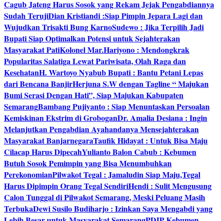
Cagub Jateng Harus Sosok yang Rekam Jejak Pengabdiannya
Sudah Teruji
Dian Kristiandi :Siap Pimpin Jepara Lagi dan
Wujudkan Trisakti Bung Karno
Sudewo : Jika Terpilih Jadi
Bupati Siap Optimalkan Potensi untuk Sejahterakan
Masyarakat Pati
Kolonel Mar.Hariyono : Mendongkrak
Popularitas Salatiga Lewat Pariwisata, Olah Raga dan
Kesehatan
H. Wartoyo Nyabub Bupati : Bantu Petani Lepas
dari Bencana Banjir
Herjuna S.W dengan Tagline “ Majukan
Bumi Serasi Dengan Hati”, Siap Majukan Kabupaten
Semarang
Bambang Pujiyanto : Siap Menuntaskan Persoalan
Kemiskinan Ekstrim di Grobogan
Dr. Amalia Desiana : Ingin
Melanjutkan Pengabdian Ayahandanya Mensejahterakan
Masyarakat Banjarnegara
Taufik Hidayat : Untuk Bisa Maju
Cilacap Harus Dipecah
Yulianto Balon Cabub : Kebumen
Butuh Sosok Pemimpin yang Bisa Menumbuhkan
Perekonomian
Pilwakot Tegal : Jamaludin Siap Maju,Tegal
Harus Dipimpin Orang Tegal Sendiri
Hendi : Sulit Mengusung
Calon Tunggal di Pilwakot Semarang, Meski Peluang Masih
Terbuka
Dewi Susilo Budiharjo : Izinkan Saya Mengabdi yang
Lebih Besar untuk Masyarakat Semarang
PDIP Kebumen