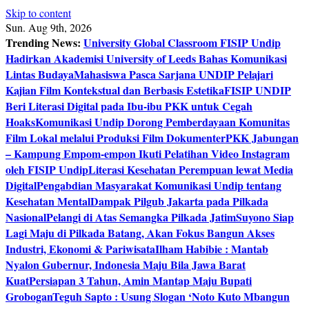
Skip to content
Sun. Aug 9th, 2026
Trending News:
University Global Classroom FISIP Undip
Hadirkan Akademisi University of Leeds Bahas Komunikasi
Lintas Budaya
Mahasiswa Pasca Sarjana UNDIP Pelajari
Kajian Film Kontekstual dan Berbasis Estetika
FISIP UNDIP
Beri Literasi Digital pada Ibu-ibu PKK untuk Cegah
Hoaks
Komunikasi Undip Dorong Pemberdayaan Komunitas
Film Lokal melalui Produksi Film Dokumenter
PKK Jabungan
– Kampung Empom-empon Ikuti Pelatihan Video Instagram
oleh FISIP Undip
Literasi Kesehatan Perempuan lewat Media
Digital
Pengabdian Masyarakat Komunikasi Undip tentang
Kesehatan Mental
Dampak Pilgub Jakarta pada Pilkada
Nasional
Pelangi di Atas Semangka Pilkada Jatim
Suyono Siap
Lagi Maju di Pilkada Batang, Akan Fokus Bangun Akses
Industri, Ekonomi & Pariwisata
Ilham Habibie : Mantab
Nyalon Gubernur, Indonesia Maju Bila Jawa Barat
Kuat
Persiapan 3 Tahun, Amin Mantap Maju Bupati
Grobogan
Teguh Sapto : Usung Slogan ‘Noto Kuto Mbangun