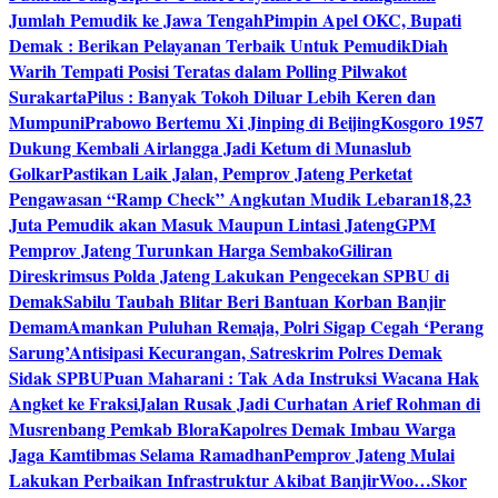
Jumlah Pemudik ke Jawa Tengah
Pimpin Apel OKC, Bupati
Demak : Berikan Pelayanan Terbaik Untuk Pemudik
Diah
Warih Tempati Posisi Teratas dalam Polling Pilwakot
Surakarta
Pilus : Banyak Tokoh Diluar Lebih Keren dan
Mumpuni
Prabowo Bertemu Xi Jinping di Beijing
Kosgoro 1957
Dukung Kembali Airlangga Jadi Ketum di Munaslub
Golkar
Pastikan Laik Jalan, Pemprov Jateng Perketat
Pengawasan “Ramp Check” Angkutan Mudik Lebaran
18,23
Juta Pemudik akan Masuk Maupun Lintasi Jateng
GPM
Pemprov Jateng Turunkan Harga Sembako
Giliran
Direskrimsus Polda Jateng Lakukan Pengecekan SPBU di
Demak
Sabilu Taubah Blitar Beri Bantuan Korban Banjir
Demam
Amankan Puluhan Remaja, Polri Sigap Cegah ‘Perang
Sarung’
Antisipasi Kecurangan, Satreskrim Polres Demak
Sidak SPBU
Puan Maharani : Tak Ada Instruksi Wacana Hak
Angket ke Fraksi
Jalan Rusak Jadi Curhatan Arief Rohman di
Musrenbang Pemkab Blora
Kapolres Demak Imbau Warga
Jaga Kamtibmas Selama Ramadhan
Pemprov Jateng Mulai
Lakukan Perbaikan Infrastruktur Akibat Banjir
Woo…Skor