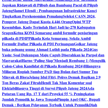
Jagokan Ristawati di Pilbub dan Bambang Pacul di Pilgub
Jateng
Slamet Efendi : Pembangunan Infrastruktur Kunci
Tingkatkan Perekonomian Pemalang
Seleksi CASN 2024,
Pemprov Jateng Dapat Kuota 4.446 Orang
Opini WTP
Kesembilan, Kado Terindah Hari Jadi ke-278 Kabupaten
Sragen
Ketua KONI Semarang ambil formulir penjaringan
pilkada di PDIP
Pilkada Kota Semarang, Sekda Ambil
Formulir Daftar Pilkada di PDI Perjuangan
Golkar Jateng
buka peluang usung Ahmad Luthfi pada Pilkada 2024
Gus
Yasin: Soal Dukungan Maju Cagub Diserahkan ke Parpol dan
Masyarakat
Harno ‘Paling Siap’Menjadi Rembang 1 (Mengulik
Calon-Calon Kandidat di Pilkada Rembang 2024)
Hilangnya
Miliaran Rupiah Sumber PAD tiap Bulan dari Sumur Tua
Minyak di Blora
Jelang Idul Fitri, Polres Demak Bagikan 2,9
Ton Beras Zakat Fitrah
Hendi Tak Mau Komentar soal
Elektabilitasnya Tinggi di Survei Pilgub Jateng 2024
Ada
Putaran Uang Rp. 17 T dari Proyeksi 55 % Peningkatan
Jumlah Pemudik ke Jawa Tengah
Pimpin Apel OKC, Bupati
Demak : Berikan Pelayanan Terbaik Untuk Pemudik
Diah