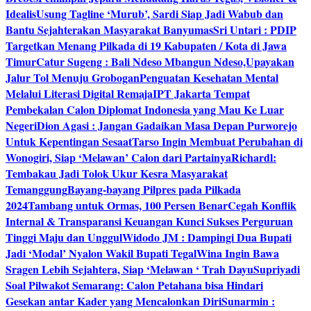
Idealis
Usung Tagline ‘Murub’, Sardi Siap Jadi Wabub dan
Bantu Sejahterakan Masyarakat Banyumas
Sri Untari : PDIP
Targetkan Menang Pilkada di 19 Kabupaten / Kota di Jawa
Timur
Catur Sugeng : Bali Ndeso Mbangun Ndeso,Upayakan
Jalur Tol Menuju Grobogan
Penguatan Kesehatan Mental
Melalui Literasi Digital Remaja
IPT Jakarta Tempat
Pembekalan Calon Diplomat Indonesia yang Mau Ke Luar
Negeri
Dion Agasi : Jangan Gadaikan Masa Depan Purworejo
Untuk Kepentingan Sesaat
Tarso Ingin Membuat Perubahan di
Wonogiri, Siap ‘Melawan’ Calon dari Partainya
Richardl:
Tembakau Jadi Tolok Ukur Kesra Masyarakat
Temanggung
Bayang-bayang Pilpres pada Pilkada
2024
Tambang untuk Ormas, 100 Persen Benar
Cegah Konflik
Internal & Transparansi Keuangan Kunci Sukses Perguruan
Tinggi Maju dan Unggul
Widodo JM : Dampingi Dua Bupati
Jadi ‘Modal’ Nyalon Wakil Bupati Tegal
Wina Ingin Bawa
Sragen Lebih Sejahtera, Siap ‘Melawan ‘ Trah Dayu
Supriyadi
Soal Pilwakot Semarang: Calon Petahana bisa Hindari
Gesekan antar Kader yang Mencalonkan Diri
Sunarmin :