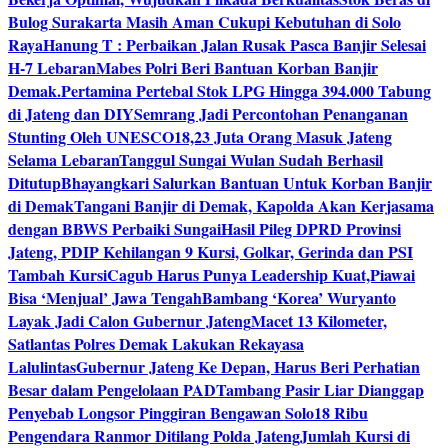
Bulog Surakarta Masih Aman Cukupi Kebutuhan di Solo
Raya
Hanung T : Perbaikan Jalan Rusak Pasca Banjir Selesai
H-7 Lebaran
Mabes Polri Beri Bantuan Korban Banjir
Demak.
Pertamina Pertebal Stok LPG Hingga 394.000 Tabung
di Jateng dan DIY
Semrang Jadi Percontohan Penanganan
Stunting Oleh UNESCO
18,23 Juta Orang Masuk Jateng
Selama Lebaran
Tanggul Sungai Wulan Sudah Berhasil
Ditutup
Bhayangkari Salurkan Bantuan Untuk Korban Banjir
di Demak
Tangani Banjir di Demak, Kapolda Akan Kerjasama
dengan BBWS Perbaiki Sungai
Hasil Pileg DPRD Provinsi
Jateng, PDIP Kehilangan 9 Kursi, Golkar, Gerinda dan PSI
Tambah Kursi
Cagub Harus Punya Leadership Kuat,Piawai
Bisa ‘Menjual’ Jawa Tengah
Bambang ‘Korea’ Wuryanto
Layak Jadi Calon Gubernur Jateng
Macet 13 Kilometer,
Satlantas Polres Demak Lakukan Rekayasa
Lalulintas
Gubernur Jateng Ke Depan, Harus Beri Perhatian
Besar dalam Pengelolaan PAD
Tambang Pasir Liar Dianggap
Penyebab Longsor Pinggiran Bengawan Solo
18 Ribu
Pengendara Ranmor Ditilang Polda Jateng
Jumlah Kursi di