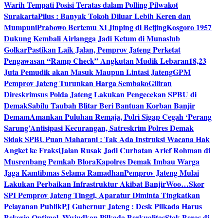
Warih Tempati Posisi Teratas dalam Polling Pilwakot
Surakarta
Pilus : Banyak Tokoh Diluar Lebih Keren dan
Mumpuni
Prabowo Bertemu Xi Jinping di Beijing
Kosgoro 1957
Dukung Kembali Airlangga Jadi Ketum di Munaslub
Golkar
Pastikan Laik Jalan, Pemprov Jateng Perketat
Pengawasan “Ramp Check” Angkutan Mudik Lebaran
18,23
Juta Pemudik akan Masuk Maupun Lintasi Jateng
GPM
Pemprov Jateng Turunkan Harga Sembako
Giliran
Direskrimsus Polda Jateng Lakukan Pengecekan SPBU di
Demak
Sabilu Taubah Blitar Beri Bantuan Korban Banjir
Demam
Amankan Puluhan Remaja, Polri Sigap Cegah ‘Perang
Sarung’
Antisipasi Kecurangan, Satreskrim Polres Demak
Sidak SPBU
Puan Maharani : Tak Ada Instruksi Wacana Hak
Angket ke Fraksi
Jalan Rusak Jadi Curhatan Arief Rohman di
Musrenbang Pemkab Blora
Kapolres Demak Imbau Warga
Jaga Kamtibmas Selama Ramadhan
Pemprov Jateng Mulai
Lakukan Perbaikan Infrastruktur Akibat Banjir
Woo…Skor
SPI Pemprov Jateng Tinggi, Aparatur Diminta Tingkatkan
Pelayanan Publik
PJ Gubernur Jateng : Desk Pilkada Harus
Bekerja Optimal, Wujudkan Pilkada Berkualitas
Stok Beras di