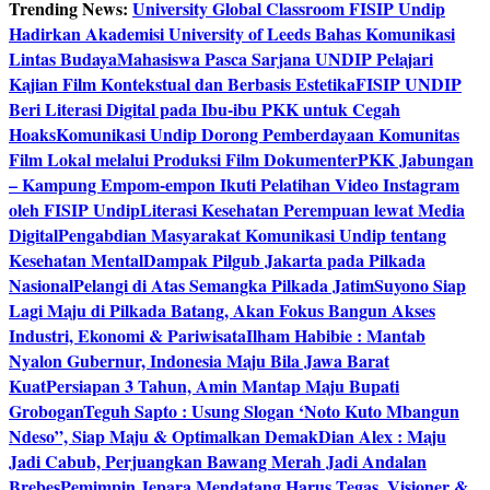
Trending News:
University Global Classroom FISIP Undip
Hadirkan Akademisi University of Leeds Bahas Komunikasi
Lintas Budaya
Mahasiswa Pasca Sarjana UNDIP Pelajari
Kajian Film Kontekstual dan Berbasis Estetika
FISIP UNDIP
Beri Literasi Digital pada Ibu-ibu PKK untuk Cegah
Hoaks
Komunikasi Undip Dorong Pemberdayaan Komunitas
Film Lokal melalui Produksi Film Dokumenter
PKK Jabungan
– Kampung Empom-empon Ikuti Pelatihan Video Instagram
oleh FISIP Undip
Literasi Kesehatan Perempuan lewat Media
Digital
Pengabdian Masyarakat Komunikasi Undip tentang
Kesehatan Mental
Dampak Pilgub Jakarta pada Pilkada
Nasional
Pelangi di Atas Semangka Pilkada Jatim
Suyono Siap
Lagi Maju di Pilkada Batang, Akan Fokus Bangun Akses
Industri, Ekonomi & Pariwisata
Ilham Habibie : Mantab
Nyalon Gubernur, Indonesia Maju Bila Jawa Barat
Kuat
Persiapan 3 Tahun, Amin Mantap Maju Bupati
Grobogan
Teguh Sapto : Usung Slogan ‘Noto Kuto Mbangun
Ndeso”, Siap Maju & Optimalkan Demak
Dian Alex : Maju
Jadi Cabub, Perjuangkan Bawang Merah Jadi Andalan
Brebes
Pemimpin Jepara Mendatang Harus Tegas, Visioner &