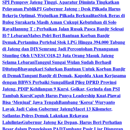
SPI Pemprov Jateng Tinggi, Aparatur Diminta Tingkatkan
Pelayanan Publik
PJ Gubernur Jateng : Desk Pilkada Harus
Bekerja Optimal, Wujudkan Pilkada Berkualitas
Stok Beras di
Bulog Surakarta Masih Aman Cukupi Kebutuhan di Solo
Raya
Hanung T : Perbaikan Jalan Rusak Pasca Banjir Selesai
H-7 Lebaran
Mabes Polri Beri Bantuan Korban Banjir
Demak.
Pertamina Pertebal Stok LPG Hingga 394.000 Tabung
di Jateng dan DIY
Semrang Jadi Percontohan Penanganan
Stunting Oleh UNESCO
18,23 Juta Orang Masuk Jateng
Selama Lebaran
Tanggul Sungai Wulan Sudah Berhasil
Ditutup
Bhayangkari Salurkan Bantuan Untuk Korban Banjir
di Demak
Tangani Banjir di Demak, Kapolda Akan Kerjasama
dengan BBWS Perbaiki Sungai
Hasil Pileg DPRD Provinsi
Jateng, PDIP Kehilangan 9 Kursi, Golkar, Gerinda dan PSI
Tambah Kursi
Cagub Harus Punya Leadership Kuat,Piawai
Bisa ‘Menjual’ Jawa Tengah
Bambang ‘Korea’ Wuryanto
Layak Jadi Calon Gubernur Jateng
Macet 13 Kilometer,
Satlantas Polres Demak Lakukan Rekayasa
Lalulintas
Gubernur Jateng Ke Depan, Harus Beri Perhatian
Besar dalam Pengelolaan PAD
Tambang Pasir Liar Dianggap