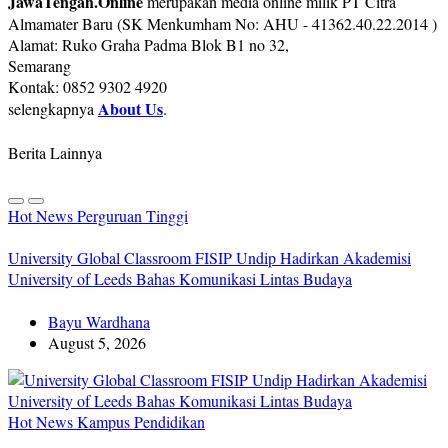
JawaTengah.Online
merupakan media online milik PT Citra
Almamater Baru (SK Menkumham No: AHU - 41362.40.22.2014 )
Alamat: Ruko Graha Padma Blok B1 no 32,
Semarang
Kontak: 0852 9302 4920
About Us
selengkapnya
.
Berita Lainnya
Hot News
Perguruan Tinggi
University Global Classroom FISIP Undip Hadirkan Akademisi
University of Leeds Bahas Komunikasi Lintas Budaya
Bayu Wardhana
August 5, 2026
Hot News
Kampus
Pendidikan