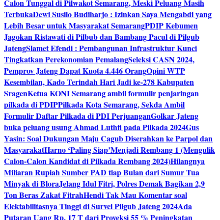
Calon Tunggal di Pilwakot Semarang, Meski Peluang Masih
Terbuka
Dewi Susilo Budiharjo : Izinkan Saya Mengabdi yang
Lebih Besar untuk Masyarakat Semarang
PDIP Kebumen
Jagokan Ristawati di Pilbub dan Bambang Pacul di Pilgub
Jateng
Slamet Efendi : Pembangunan Infrastruktur Kunci
Tingkatkan Perekonomian Pemalang
Seleksi CASN 2024,
Pemprov Jateng Dapat Kuota 4.446 Orang
Opini WTP
Kesembilan, Kado Terindah Hari Jadi ke-278 Kabupaten
Sragen
Ketua KONI Semarang ambil formulir penjaringan
pilkada di PDIP
Pilkada Kota Semarang, Sekda Ambil
Formulir Daftar Pilkada di PDI Perjuangan
Golkar Jateng
buka peluang usung Ahmad Luthfi pada Pilkada 2024
Gus
Yasin: Soal Dukungan Maju Cagub Diserahkan ke Parpol dan
Masyarakat
Harno ‘Paling Siap’Menjadi Rembang 1 (Mengulik
Calon-Calon Kandidat di Pilkada Rembang 2024)
Hilangnya
Miliaran Rupiah Sumber PAD tiap Bulan dari Sumur Tua
Minyak di Blora
Jelang Idul Fitri, Polres Demak Bagikan 2,9
Ton Beras Zakat Fitrah
Hendi Tak Mau Komentar soal
Elektabilitasnya Tinggi di Survei Pilgub Jateng 2024
Ada
Putaran Uang Rp. 17 T dari Proyeksi 55 % Peningkatan