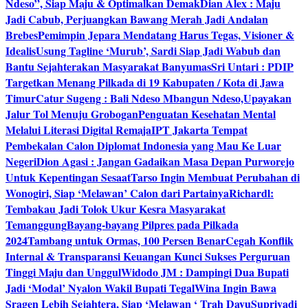
Ndeso”, Siap Maju & Optimalkan Demak
Dian Alex : Maju
Jadi Cabub, Perjuangkan Bawang Merah Jadi Andalan
Brebes
Pemimpin Jepara Mendatang Harus Tegas, Visioner &
Idealis
Usung Tagline ‘Murub’, Sardi Siap Jadi Wabub dan
Bantu Sejahterakan Masyarakat Banyumas
Sri Untari : PDIP
Targetkan Menang Pilkada di 19 Kabupaten / Kota di Jawa
Timur
Catur Sugeng : Bali Ndeso Mbangun Ndeso,Upayakan
Jalur Tol Menuju Grobogan
Penguatan Kesehatan Mental
Melalui Literasi Digital Remaja
IPT Jakarta Tempat
Pembekalan Calon Diplomat Indonesia yang Mau Ke Luar
Negeri
Dion Agasi : Jangan Gadaikan Masa Depan Purworejo
Untuk Kepentingan Sesaat
Tarso Ingin Membuat Perubahan di
Wonogiri, Siap ‘Melawan’ Calon dari Partainya
Richardl:
Tembakau Jadi Tolok Ukur Kesra Masyarakat
Temanggung
Bayang-bayang Pilpres pada Pilkada
2024
Tambang untuk Ormas, 100 Persen Benar
Cegah Konflik
Internal & Transparansi Keuangan Kunci Sukses Perguruan
Tinggi Maju dan Unggul
Widodo JM : Dampingi Dua Bupati
Jadi ‘Modal’ Nyalon Wakil Bupati Tegal
Wina Ingin Bawa
Sragen Lebih Sejahtera, Siap ‘Melawan ‘ Trah Dayu
Supriyadi