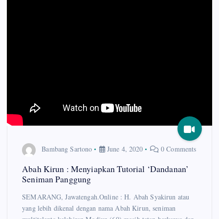
Bambang Sartono
June 4, 2020
0 Comments
Abah Kirun : Menyiapkan Tutorial ‘Dandanan’
Seniman Panggung
SEMARANG, Jawatengah.Online : H. Abah Syakirun atau
yang lebih dikenal dengan nama Abah Kirun, seniman